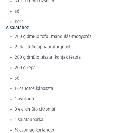
3 ek. dmBio rizsecet
só
bors
A salátához
200 g dmBio tofu, mandulás-mogyorós
2 ek. sütőolaj napraforgóból
200 g dmBio tészta, konjak tészta
200 g répa
só
½ csúcsos káposzta
1 avokádó
3 ek. dmBio citromlé
1 salátauborka
¼ csomag koriander