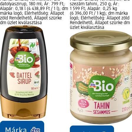
datolyaszirup, 180 ml; Ár: 799 Ft;
szezám tahini, 250 g; Ár:
Alapár: 0,18 l (4 438,89 Ft / 1 l); dm
1 599 Ft; Alapár: 0,25 kg
márka logó; Elérhetőség: Állapot
(6 396,00 Ft / 1 kg); dm márka
zöld Rendelhető, Állapot szürke
logó; Elérhetőség: Állapot zöld
dm üzlet kiválasztása
Rendelhető, Állapot szürke dm
üzlet kiválasztása