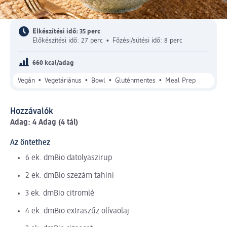
Elkészítési idő: 35 perc
Előkészítési idő: 27 perc
•
Főzési/sütési idő: 8 perc
660 kcal/adag
•
•
•
•
Vegán
Vegetáriánus
Bowl
Gluténmentes
Meal Prep
Hozzávalók
Adag: 4 Adag (4 tál)
Az öntethez
6 ek. dmBio datolyaszirup
2 ek. dmBio szezám tahini
3 ek. dmBio citromlé
4 ek. dmBio extraszűz olívaolaj