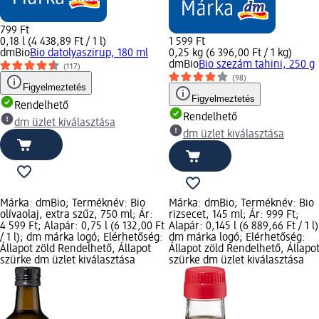
799 Ft
0,18 l (4 438,89 Ft / 1 l)
1 599 Ft
dmBio
Bio datolyaszirup, 180 ml
0,25 kg (6 396,00 Ft / 1 kg)
dmBio
Bio szezám tahini, 250 g
(117)
(98)
Figyelmeztetés
Figyelmeztetés
Rendelhető
Rendelhető
dm üzlet kiválasztása
dm üzlet kiválasztása
Márka: dmBio; Terméknév: Bio
Márka: dmBio; Terméknév: Bio
olívaolaj, extra szűz, 750 ml; Ár:
rizsecet, 145 ml; Ár: 999 Ft;
4 599 Ft; Alapár: 0,75 l (6 132,00 Ft
Alapár: 0,145 l (6 889,66 Ft / 1 l)
/ 1 l); dm márka logó; Elérhetőség:
dm márka logó; Elérhetőség:
Állapot zöld Rendelhető, Állapot
Állapot zöld Rendelhető, Állapo
szürke dm üzlet kiválasztása
szürke dm üzlet kiválasztása