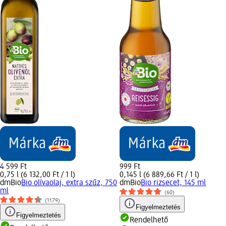
4 599 Ft
999 Ft
0,75 l (6 132,00 Ft / 1 l)
0,145 l (6 889,66 Ft / 1 l)
dmBio
Bio olívaolaj, extra szűz, 750
dmBio
Bio rizsecet, 145 ml
ml
(60)
(1179)
Figyelmeztetés
Figyelmeztetés
Rendelhető