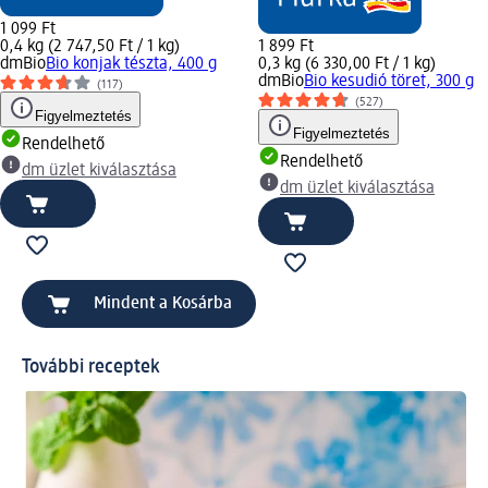
1 099 Ft
0,4 kg (2 747,50 Ft / 1 kg)
1 899 Ft
dmBio
Bio konjak tészta, 400 g
0,3 kg (6 330,00 Ft / 1 kg)
dmBio
Bio kesudió töret, 300 g
(117)
(527)
Figyelmeztetés
Figyelmeztetés
Rendelhető
Rendelhető
dm üzlet kiválasztása
dm üzlet kiválasztása
Mindent a Kosárba
További receptek