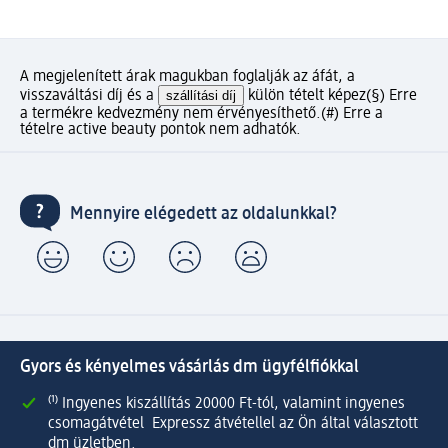
A megjelenített árak magukban foglalják az áfát, a
visszaváltási díj és a
szállítási díj
külön tételt képez
(§) Erre
a termékre kedvezmény nem érvényesíthető.
(#) Erre a
tételre active beauty pontok nem adhatók.
Mennyire elégedett az oldalunkkal?
Gyors és kényelmes vásárlás dm ügyfélfiókkal
⁽¹⁾ Ingyenes kiszállítás 20000 Ft-tól, valamint ingyenes
csomagátvétel Expressz átvétellel az Ön által választott
dm üzletben.