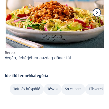
Recept
Re
Vegán, fehérjében gazdag döner tál
Gy
ön
Ide illő termékkategória
Tofu és húspótló
Tészta
Só és bors
Fűszerek