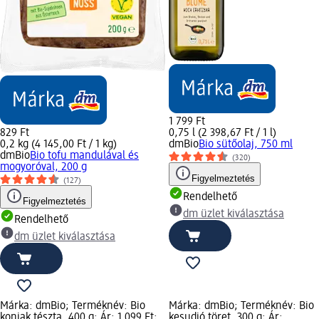
1 799 Ft
829 Ft
0,75 l (2 398,67 Ft / 1 l)
0,2 kg (4 145,00 Ft / 1 kg)
dmBio
Bio sütőolaj, 750 ml
dmBio
Bio tofu mandulával és
(320)
mogyoróval, 200 g
Figyelmeztetés
(127)
Rendelhető
Figyelmeztetés
dm üzlet kiválasztása
Rendelhető
dm üzlet kiválasztása
Márka: dmBio; Terméknév: Bio
Márka: dmBio; Terméknév: Bio
konjak tészta, 400 g; Ár: 1 099 Ft;
kesudió töret, 300 g; Ár: