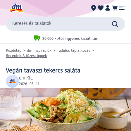
Keresés és találatok
20 000 Ft-tól ingyenes kiszállítás
Kezdőlap
dm inspirációk
Tudatos táplálkozás
Receptek & főzési tippek
Vegán tavaszi tekercs saláta
dm Kft.
2026. 05. 11.