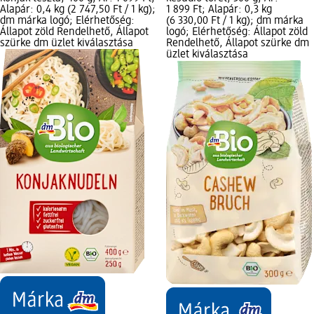
Alapár: 0,4 kg (2 747,50 Ft / 1 kg);
1 899 Ft; Alapár: 0,3 kg
dm márka logó; Elérhetőség:
(6 330,00 Ft / 1 kg); dm márka
Állapot zöld Rendelhető, Állapot
logó; Elérhetőség: Állapot zöld
szürke dm üzlet kiválasztása
Rendelhető, Állapot szürke dm
üzlet kiválasztása