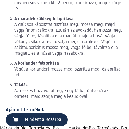
enyhén sós vízben kb. 2 percig blansírozza, majd szűrje
le.
A maradék zöldség felaprítása
A csúcsos káposztát tisztítsa meg, mossa meg, majd
vágja finom csíkokra. Ezután az avokádót hámozza meg,
vágja félbe, távolítsa el a magját, majd a húsát vágja
vékony csíkokra, és locsolja meg citromlével. Végül a
salátauborkát is mossa meg, vágja félbe, távolítsa el a
magjait, és a húsát vágja hasábokra.
A koriander felaprítása
Végül a koriandert mossa meg, szárítsa meg, és aprítsa
fel.
Tálalás
Az összes hozzávalót tegye egy tálba, öntse rá az
öntetet, majd szórja meg a kesudióval.
Ajánlott termékek
Mindent a Kosárba
Márka: dmBio; Terméknév: Bio
Márka: dmBio; Terméknév: Bio