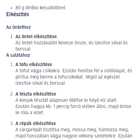
80 g dmBio kesudiótöret
Elkészítés
Az öntethez
Az öntet elkészítése
Az öntet hozzávalóit keverje össze, és ízesítse sóval és
borssal.
A salátához
A tofu elkészítése
A tofut vágja csíkokra. Ezután hevítse fel a sütőolajat, és
pirítsa meg benne a tofucsíkokat. Végül az egészet
ízesítse sóval és borssal.
A tészta elkészítése
A konjak tésztát alaposan öblítse le folyó víz alatt.
Ezután hagyja kb. 1 percig forró vízben állni, majd öntse
le róla a vizet.
A répák elkészítése
A sárgarépát tisztítsa meg, mossa meg, hámozza meg,
majd hosszában vágja nagyon vékony szeletekre. Ezután