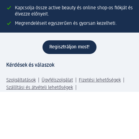
Kapcsolja össze active beauty és online shop-os fiókját és
élvezze előnyeit.
Megrendeléseit egyszerűen és gyorsan kezelheti.
Regisztráljon most!
Kérdések és válaszok
Szolgáltatások
Ügyfélszolgálat
Fizetési lehetőségek
Szállítási és átvételi lehetőségek
Visszaküldés, visszatérítés
Hibás termék reklamáció
Csomagkövetés
Vállalatról
Vállalat
Vállalati felelősségvállalás
Karrier