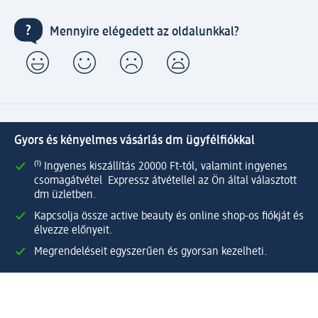
Mennyire elégedett az oldalunkkal?
Gyors és kényelmes vásárlás dm ügyfélfiókkal
⁽¹⁾ Ingyenes kiszállítás 20000 Ft-tól, valamint ingyenes
csomagátvétel Expressz átvétellel az Ön által választott
dm üzletben.
Kapcsolja össze active beauty és online shop-os fiókját és
élvezze előnyeit.
Megrendeléseit egyszerűen és gyorsan kezelheti.
Regisztráljon most!