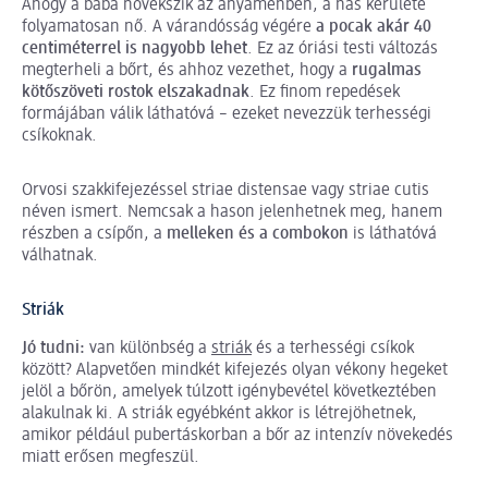
Ahogy a baba növekszik az anyaméhben, a has kerülete
folyamatosan nő. A várandósság végére
a pocak akár 40
centiméterrel is nagyobb lehet
. Ez az óriási testi változás
megterheli a bőrt, és ahhoz vezethet, hogy a
rugalmas
kötőszöveti rostok elszakadnak
. Ez finom repedések
formájában válik láthatóvá – ezeket nevezzük terhességi
csíkoknak.
Orvosi szakkifejezéssel striae distensae vagy striae cutis
néven ismert. Nemcsak a hason jelenhetnek meg, hanem
részben a csípőn, a
melleken és a combokon
is láthatóvá
válhatnak.
Striák
Jó tudni:
van különbség a
striák
és a terhességi csíkok
között? Alapvetően mindkét kifejezés olyan vékony hegeket
jelöl a bőrön, amelyek túlzott igénybevétel következtében
alakulnak ki. A striák egyébként akkor is létrejöhetnek,
amikor például pubertáskorban a bőr az intenzív növekedés
miatt erősen megfeszül.