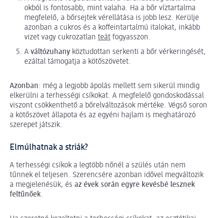
okból is fontosabb, mint valaha. Ha a bőr víztartalma
megfelelő, a bőrsejtek vérellátása is jobb lesz. Kerülje
azonban a cukros és a koffeintartalmú italokat, inkább
vizet vagy cukrozatlan
teát
fogyasszon.
A
váltózuhany
köztudottan serkenti a bőr vérkeringését,
ezáltal támogatja a kötőszövetet.
Azonban
: még a legjobb ápolás mellett sem sikerül mindig
elkerülni a terhességi csíkokat. A megfelelő gondoskodással
viszont csökkenthető a bőrelváltozások mértéke. Végső soron
a kötőszövet állapota és az egyéni hajlam is meghatározó
szerepet játszik.
Elmúlhatnak a striák?
A terhességi csíkok a legtöbb nőnél a szülés után nem
tűnnek el teljesen. Szerencsére azonban idővel megváltozik
a megjelenésük, és
az évek során egyre kevésbé lesznek
feltűnőek
.