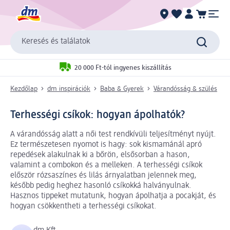
Keresés és találatok
20 000 Ft-tól ingyenes kiszállítás
Kezdőlap
dm inspirációk
Baba & Gyerek
Várandósság & szülés
Terhességi csíkok: hogyan ápolhatók?
A várandósság alatt a női test rendkívüli teljesítményt nyújt.
Ez természetesen nyomot is hagy: sok kismamánál apró
repedések alakulnak ki a bőrön, elsősorban a hason,
valamint a combokon és a melleken. A terhességi csíkok
először rózsaszínes és lilás árnyalatban jelennek meg,
később pedig heghez hasonló csíkokká halványulnak.
Hasznos tippeket mutatunk, hogyan ápolhatja a pocakját, és
hogyan csökkentheti a terhességi csíkokat.