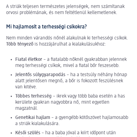
A striák teljesen természetes jelenségek, nem számítanak
orvosi problémának, és nem feltétlenül kellemetlenek.
Mi hajlamosít a terhességi csíkokra?
Nem minden várandós nőnél alakulnak ki terhességi csíkok.
Több tényező
is hozzájárulhat a kialakulásukhoz:
Fiatal életkor
– a fiatalabb nőknél gyakrabban jelennek
meg terhességi csíkok, mivel a fiatal bőr feszesebb.
Jelentős súlygyarapodás
– ha a testsúly néhány hónap
alatt jelentősen megnő, a bőr is fokozott feszülésnek
van kitéve.
Többes terhesség
– ikrek vagy több baba esetén a has
kerülete gyakran nagyobbra nő, mint egyetlen
magzatnál.
Genetikai hajlam
– a gyengébb kötőszövet hajlamosabb
a striák kialakulására.
Késői szülés
– ha a baba jóval a kiírt időpont után