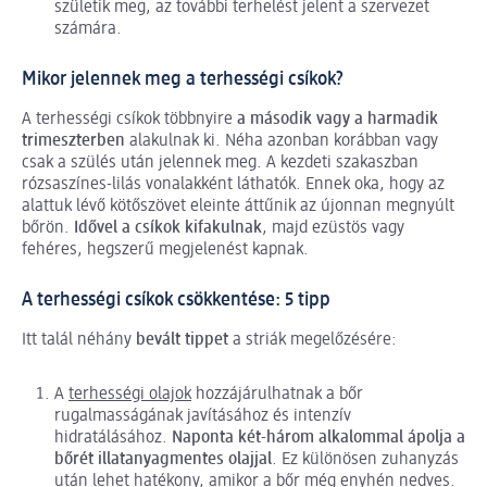
születik meg, az további terhelést jelent a szervezet
számára.
Mikor jelennek meg a terhességi csíkok?
A terhességi csíkok többnyire
a második vagy a harmadik
trimeszterben
alakulnak ki. Néha azonban korábban vagy
csak a szülés után jelennek meg. A kezdeti szakaszban
rózsaszínes-lilás vonalakként láthatók. Ennek oka, hogy az
alattuk lévő kötőszövet eleinte áttűnik az újonnan megnyúlt
bőrön.
Idővel a csíkok kifakulnak
, majd ezüstös vagy
fehéres, hegszerű megjelenést kapnak.
A terhességi csíkok csökkentése: 5 tipp
Itt talál néhány
bevált tippet
a striák megelőzésére:
A
terhességi olajok
hozzájárulhatnak a bőr
rugalmasságának javításához és intenzív
hidratálásához.
Naponta két-három alkalommal ápolja a
bőrét illatanyagmentes olajjal
. Ez különösen zuhanyzás
után lehet hatékony, amikor a bőr még enyhén nedves.