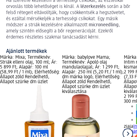
Ha szeretné kezeltetni a terhességi csíkokat, az esztétikai
orvoslás több lehetőséget is kínál. A
lézerkezelés
során a bőr
felső rétegeit eltávolítják, hogy csökkentsék a hegszövetet,
és ezáltal mérsékeljék a terhességi csíkokat. Egy másik
módszer a striák kezelésére alkalmazott
microneedling
,
amely szintén elősegíti a bőr regenerációját. Ezekről
érdemes részletes szakmai tanácsadást kérni.
Ajánlott termékek
Márka: Mixa; Terméknév:
Márka: babylove Mama;
Márka:
Striák elleni olaj, 100 ml; Ár:
Terméknév: Ápoló olaj
Intim
5 899 Ft; Alapár: 100 ml
mandulaolajjal; Ár: 1 299 Ft;
kisma
(58,99 Ft / 1 ml); Elérhetőség:
Alapár: 250 ml (5,20 Ft / 1 ml);
2 199 
Állapot zöld Rendelhető,
dm márka logó; Elérhetőség:
(7,33 
Állapot szürke dm üzlet
Állapot zöld Rendelhető,
Állapo
Állapot szürke dm üzlet
Állapo
kiválasztása
kivála
2 199 
300 ml 
ziaja
I
kisma