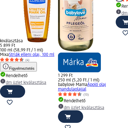
Ren
dm 
kiválasztása
5 899 Ft
100 ml (58,99 Ft / 1 ml)
Mixa
Striák elleni olaj, 100 ml
(4)
Figyelmeztetés
1 299 Ft
Rendelhető
250 ml (5,20 Ft / 1 ml)
dm üzlet kiválasztása
babylove Mama
Ápoló olaj
mandulaolajjal
(13)
Rendelhető
dm üzlet kiválasztása