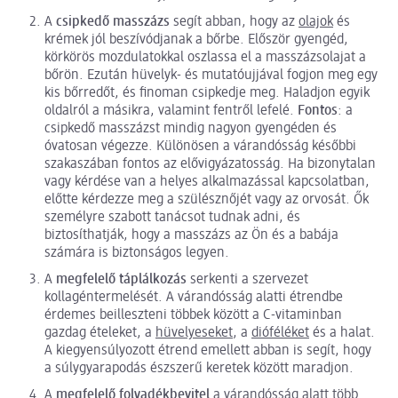
A
csipkedő masszázs
segít abban, hogy az
olajok
és
krémek jól beszívódjanak a bőrbe. Először gyengéd,
körkörös mozdulatokkal oszlassa el a masszázsolajat a
bőrön. Ezután hüvelyk- és mutatóujjával fogjon meg egy
kis bőrredőt, és finoman csipkedje meg. Haladjon egyik
oldalról a másikra, valamint fentről lefelé.
Fontos
: a
csipkedő masszázst mindig nagyon gyengéden és
óvatosan végezze. Különösen a várandósság későbbi
szakaszában fontos az elővigyázatosság. Ha bizonytalan
vagy kérdése van a helyes alkalmazással kapcsolatban,
előtte kérdezze meg a szülésznőjét vagy az orvosát. Ők
személyre szabott tanácsot tudnak adni, és
biztosíthatják, hogy a masszázs az Ön és a babája
számára is biztonságos legyen.
A
megfelelő táplálkozás
serkenti a szervezet
kollagéntermelését. A várandósság alatti étrendbe
érdemes beilleszteni többek között a C-vitaminban
gazdag ételeket, a
hüvelyeseket
, a
dióféléket
és a halat.
A kiegyensúlyozott étrend emellett abban is segít, hogy
a súlygyarapodás észszerű keretek között maradjon.
A
megfelelő folyadékbevitel
a várandósság alatt több