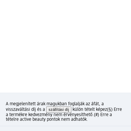
A megjelenített árak magukban foglalják az áfát, a
visszaváltási díj és a
szállítási díj
külön tételt képez
(§) Erre
a termékre kedvezmény nem érvényesíthető.
(#) Erre a
tételre active beauty pontok nem adhatók.