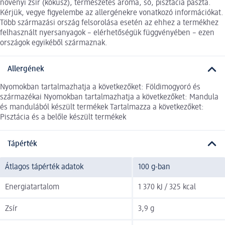
növényi zsír (kókusz), természetes aroma, só, pisztácia paszta.
Kérjük, vegye figyelembe az allergénekre vonatkozó információkat.
Több származási ország felsorolása esetén az ehhez a termékhez
felhasznált nyersanyagok – elérhetőségük függvényében – ezen
országok egyikéből származnak.
Allergének
Nyomokban tartalmazhatja a következőket: Földimogyoró és
származékai Nyomokban tartalmazhatja a következőket: Mandula
és mandulából készült termékek Tartalmazza a következőket:
Pisztácia és a belőle készült termékek
Tápérték
Átlagos tápérték adatok
100 g-ban
Energiatartalom
1 370 kJ / 325 kcal
Zsír
3,9 g