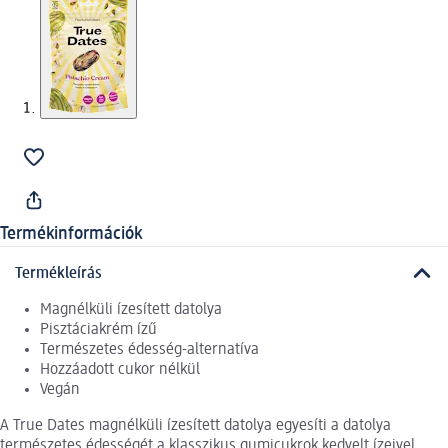
Termékinformációk
Termékleírás
Magnélküli ízesített datolya
Pisztáciakrém ízű
Természetes édesség-alternatíva
Hozzáadott cukor nélkül
Vegán
A True Dates magnélküli ízesített datolya egyesíti a datolya
természetes édességét a klasszikus gumicukrok kedvelt ízeivel.