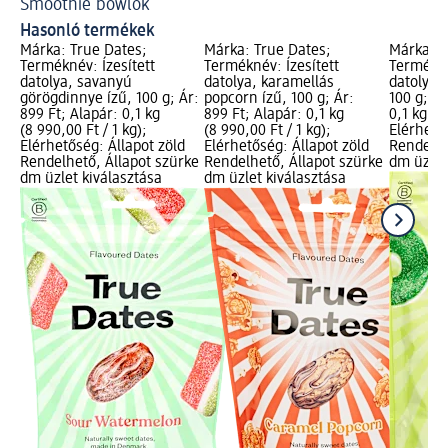
Smoothie bowlok
Bi
Hasonló termékek
Márka: True Dates;
Márka: True Dates;
Márka: T
Terméknév: Ízesített
Terméknév: Ízesített
Termékné
datolya, savanyú
datolya, karamellás
datolya,
görögdinnye ízű, 100 g; Ár:
popcorn ízű, 100 g; Ár:
100 g; Ár
899 Ft; Alapár: 0,1 kg
899 Ft; Alapár: 0,1 kg
0,1 kg (8
(8 990,00 Ft / 1 kg);
(8 990,00 Ft / 1 kg);
Elérhető
Elérhetőség: Állapot zöld
Elérhetőség: Állapot zöld
Rendelhe
Rendelhető, Állapot szürke
Rendelhető, Állapot szürke
dm üzlet
dm üzlet kiválasztása
dm üzlet kiválasztása