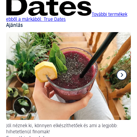
További termékek
ebből a márkából: True Dates
Ajánlás
Jól néznek ki, könnyen elkészíthetőek és ami a legjobb:
Az
hihetetlenül finomak!
is 