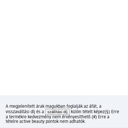
A megjelenített árak magukban foglalják az áfát, a
visszaváltási díj és a
szállítási díj
külön tételt képez
(§) Erre
a termékre kedvezmény nem érvényesíthető.
(#) Erre a
tételre active beauty pontok nem adhatók.