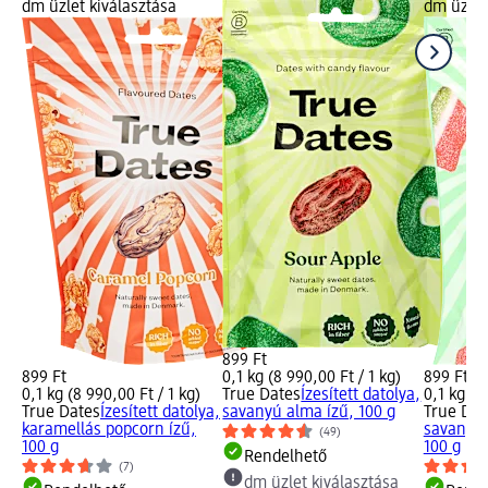
dm üzlet kiválasztása
dm üzlet
899 Ft
899 Ft
0,1 kg (8 990,00 Ft / 1 kg)
899 Ft
0,1 kg (8 990,00 Ft / 1 kg)
True Dates
Ízesített datolya,
0,1 kg (8
True Dates
Ízesített datolya,
savanyú alma ízű, 100 g
True Dat
karamellás popcorn ízű,
savanyú 
(49)
100 g
100 g
Rendelhető
(7)
dm üzlet kiválasztása