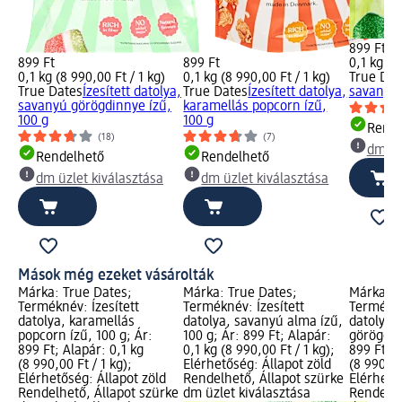
899 Ft
899 Ft
899 Ft
0,1 kg (8
0,1 kg (8 990,00 Ft / 1 kg)
0,1 kg (8 990,00 Ft / 1 kg)
True Dat
True Dates
Ízesített datolya,
True Dates
Ízesített datolya,
savanyú 
savanyú görögdinnye ízű,
karamellás popcorn ízű,
100 g
100 g
Rende
(18)
(7)
dm üz
Rendelhető
Rendelhető
dm üzlet kiválasztása
dm üzlet kiválasztása
Mások még ezeket vásárolták
Márka: True Dates;
Márka: True Dates;
Márka: T
Terméknév: Ízesített
Terméknév: Ízesített
Termékné
datolya, karamellás
datolya, savanyú alma ízű,
datolya,
popcorn ízű, 100 g; Ár:
100 g; Ár: 899 Ft; Alapár:
görögdin
899 Ft; Alapár: 0,1 kg
0,1 kg (8 990,00 Ft / 1 kg);
899 Ft; A
(8 990,00 Ft / 1 kg);
Elérhetőség: Állapot zöld
(8 990,00
Elérhetőség: Állapot zöld
Rendelhető, Állapot szürke
Elérhető
Rendelhető, Állapot szürke
dm üzlet kiválasztása
Rendelhe