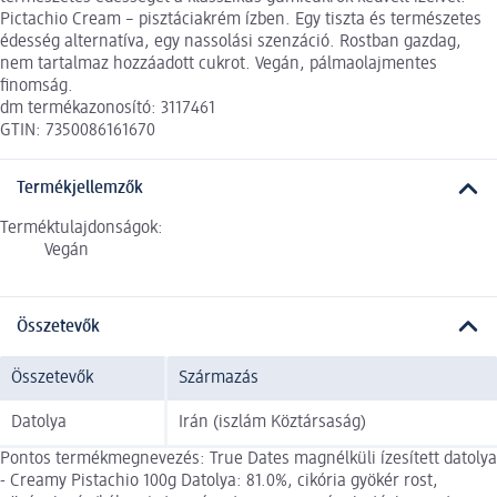
Pictachio Cream – pisztáciakrém ízben. Egy tiszta és természetes
édesség alternatíva, egy nassolási szenzáció. Rostban gazdag,
nem tartalmaz hozzáadott cukrot. Vegán, pálmaolajmentes
finomság.
dm termékazonosító: 3117461
GTIN: 7350086161670
Termékjellemzők
Terméktulajdonságok:
Vegán
Összetevők
Összetevők
Származás
Datolya
Irán (iszlám Köztársaság)
Pontos termékmegnevezés: True Dates magnélküli ízesített datolya
- Creamy Pistachio 100g Datolya: 81.0%, cikória gyökér rost,