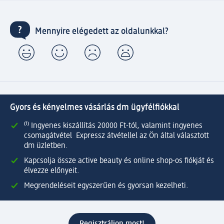
Mennyire elégedett az oldalunkkal?
Gyors és kényelmes vásárlás dm ügyfélfiókkal
⁽¹⁾ Ingyenes kiszállítás 20000 Ft-tól, valamint ingyenes
csomagátvétel Expressz átvétellel az Ön által választott
dm üzletben.
Kapcsolja össze active beauty és online shop-os fiókját és
élvezze előnyeit.
Megrendeléseit egyszerűen és gyorsan kezelheti.