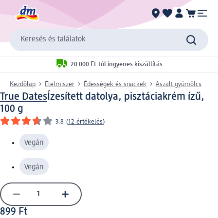
Keresés és találatok
20 000 Ft-tól ingyenes kiszállítás
Kezdőlap
Élelmiszer
Édességek és snackek
Aszalt gyümölcs
True Dates
Ízesített datolya, pisztáciakrém ízű,
100 g
3.8
(
12 értékelés
)
Vegán
Vegán
899 Ft