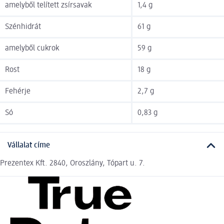
amelyből telített zsírsavak
1,4 g
Szénhidrát
61 g
amelyből cukrok
59 g
Rost
18 g
Fehérje
2,7 g
Só
0,83 g
Vállalat címe
Prezentex Kft. 2840, Oroszlány, Tópart u. 7.