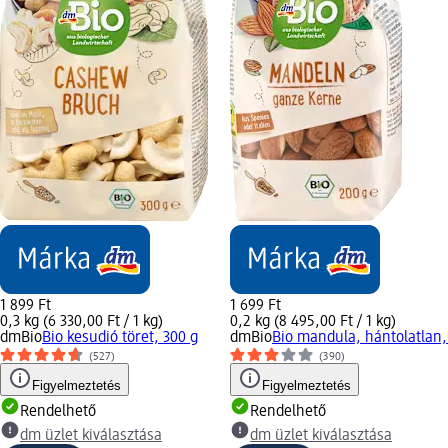
1 899 Ft
1 699 Ft
0,3 kg (6 330,00 Ft / 1 kg)
0,2 kg (8 495,00 Ft / 1 kg)
dmBio
Bio kesudió töret, 300 g
dmBio
Bio mandula, hántolatlan,
(527)
(390)
Figyelmeztetés
Figyelmeztetés
Rendelhető
Rendelhető
dm üzlet kiválasztása
dm üzlet kiválasztása