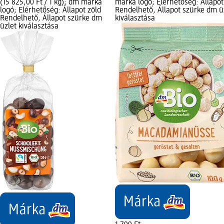
(15 825,00 Ft / 1 kg); dm márka
márka logó; Elérhetőség: Állapot
logó; Elérhetőség: Állapot zöld
Rendelhető, Állapot szürke dm ü
Rendelhető, Állapot szürke dm
kiválasztása
üzlet kiválasztása