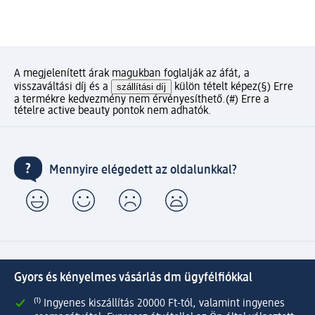
A megjelenített árak magukban foglalják az áfát, a
visszaváltási díj és a
szállítási díj
külön tételt képez
(§) Erre
a termékre kedvezmény nem érvényesíthető.
(#) Erre a
tételre active beauty pontok nem adhatók.
Mennyire elégedett az oldalunkkal?
Gyors és kényelmes vásárlás dm ügyfélfiókkal
⁽¹⁾ Ingyenes kiszállítás 20000 Ft-tól, valamint ingyenes