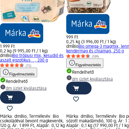
999 Ft
0,25 kg (3 996,00 Ft / 1 kg)
1 999 Ft
dmBio
Bio omega-3 magmix, len
0,2 kg (9 995,00 Ft / 1 kg)
kendermag és chiamag, 250 g
dmBio
Bio trópusi mix, kesudió és
(109)
aszalt egzotikus..., 200 g
Figyelmeztetés
(72)
Rendelhető
Figyelmeztetés
dm üzlet kiválasztása
Rendelhető
dm üzlet kiválasztása
Márka: dmBio; Terméknév: Bio
Márka: dmBio; Terméknév: Bio pö
csokoládéval bevont magkeverék,
sózott makadámdió, 100 g; Ár: 1 
120 g; Ár: 1 899 Ft; Alapár: 0,12 kg
Alapár: 0,1 kg (17 990,00 Ft / 1 k