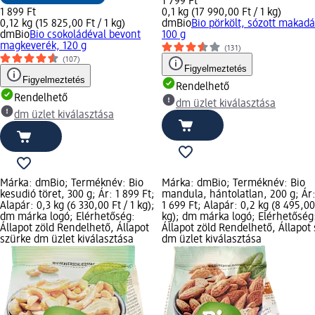
1 799 Ft
1 899 Ft
0,1 kg (17 990,00 Ft / 1 kg)
0,12 kg (15 825,00 Ft / 1 kg)
dmBio
Bio pörkölt, sózott makad
dmBio
Bio csokoládéval bevont
100 g
magkeverék, 120 g
(131)
(107)
Figyelmeztetés
Figyelmeztetés
Rendelhető
Rendelhető
dm üzlet kiválasztása
dm üzlet kiválasztása
Márka: dmBio; Terméknév: Bio
Márka: dmBio; Terméknév: Bio
kesudió töret, 300 g; Ár: 1 899 Ft;
mandula, hántolatlan, 200 g; Ár
Alapár: 0,3 kg (6 330,00 Ft / 1 kg);
1 699 Ft; Alapár: 0,2 kg (8 495,00 
dm márka logó; Elérhetőség:
kg); dm márka logó; Elérhetőség
Állapot zöld Rendelhető, Állapot
Állapot zöld Rendelhető, Állapot
szürke dm üzlet kiválasztása
dm üzlet kiválasztása