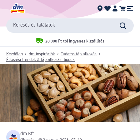
Keresés és találatok
20 000 Ft-tól ingyenes kiszállítás
Kezdőlap
dm inspirációk
Tudatos táplálkozás
Étkezési trendek & táplálkozási tippek
dm Kft.
Olvasási idő 3 perc
2026. 07. 10.