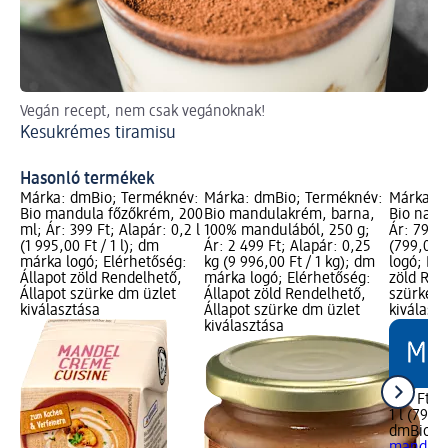
Vegán recept, nem csak vegánoknak!
Re
Kesukrémes tiramisu
An
Hasonló termékek
Márka: dmBio; Terméknév:
Márka: dmBio; Terméknév:
Márka: 
Bio mandula főzőkrém, 200
Bio mandulakrém, barna,
Bio natúr
ml; Ár: 399 Ft; Alapár: 0,2 l
100% mandulából, 250 g;
Ár: 799 F
(1 995,00 Ft / 1 l); dm
Ár: 2 499 Ft; Alapár: 0,25
(799,00 F
márka logó; Elérhetőség:
kg (9 996,00 Ft / 1 kg); dm
logó; Elé
Állapot zöld Rendelhető,
márka logó; Elérhetőség:
zöld Ren
Állapot szürke dm üzlet
Állapot zöld Rendelhető,
szürke d
kiválasztása
Állapot szürke dm üzlet
kiválasz
kiválasztása
799 Ft
1 l (799,0
dmBio
Bi