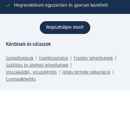
Megrendeléseit egyszerűen és gyorsan kezelheti.
Regisztráljon most!
Kérdések és válaszok
Szolgáltatások
Ügyfélszolgálat
Fizetési lehetőségek
Szállítási és átvételi lehetőségek
Visszaküldés, visszatérítés
Hibás termék reklamáció
Csomagkövetés
Vállalatról
Vállalat
Vállalati felelősségvállalás
Karrier
Sajtószoba
Díjaink
Támogatási stratégia
Kiemelt kategóriáink