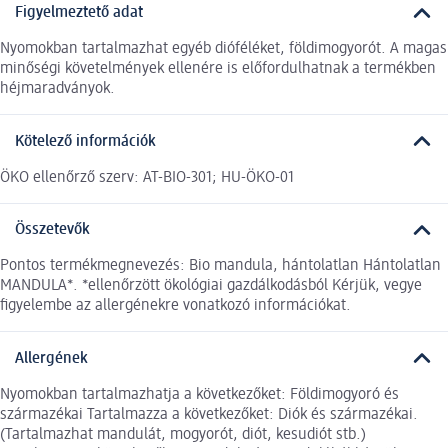
Figyelmeztető adat
Nyomokban tartalmazhat egyéb dióféléket, földimogyorót. A magas
minőségi követelmények ellenére is előfordulhatnak a termékben
héjmaradványok.
Kötelező információk
ÖKO ellenőrző szerv: AT-BIO-301; HU-ÖKO-01
Összetevők
Pontos termékmegnevezés: Bio mandula, hántolatlan Hántolatlan
MANDULA*. *ellenőrzött ökológiai gazdálkodásból Kérjük, vegye
figyelembe az allergénekre vonatkozó információkat.
Allergének
Nyomokban tartalmazhatja a következőket: Földimogyoró és
származékai Tartalmazza a következőket: Diók és származékai.
(Tartalmazhat mandulát, mogyorót, diót, kesudiót stb.)