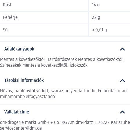
Rost
14 g
Fehérje
22 g
Só
< 0,01 g
Adalékanyagok
Mentes a következőktől: Tartósítószerek Mentes a következőktől:
Színezékek Mentes a következőktől: Ízfokozók
Tárolási információk
Hűvös, napfénytől védett, száraz helyen tartandó. Felbontás után
mihamarabb elfogyasztandó.
Vállalat címe
dm-drogerie markt GmbH + Co. KG Am dm-Platz 1, 76227 Karlsruhe
servicecenter@dm.de