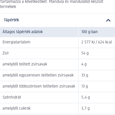
Tartalmazza a következőket: Mandula és mandulából készült
termékek
Tápérték
Átlagos tápérték adatok
100 g-ban
Energiatartalom
2 577 kJ / 624 kcal
Zsír
54 g
amelyből telített zsírsavak
4 g
amelyből egyszeresen telítetlen zsírsavak
33 g
amelyből többszörösen telítetlen zsírsavak
13 g
Szénhidrát
5,4 g
amelyből cukrok
3,7 g