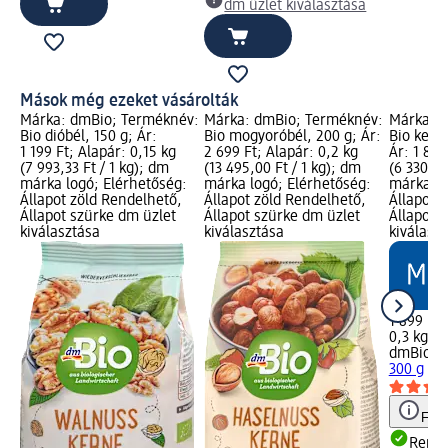
dm üzlet kiválasztása
Mások még ezeket vásárolták
Márka: dmBio; Terméknév:
Márka: dmBio; Terméknév:
Márka: 
Bio dióbél, 150 g; Ár:
Bio mogyoróbél, 200 g; Ár:
Bio kesud
1 199 Ft; Alapár: 0,15 kg
2 699 Ft; Alapár: 0,2 kg
Ár: 1 899
(7 993,33 Ft / 1 kg); dm
(13 495,00 Ft / 1 kg); dm
(6 330,00
márka logó; Elérhetőség:
márka logó; Elérhetőség:
márka lo
Állapot zöld Rendelhető,
Állapot zöld Rendelhető,
Állapot 
Állapot szürke dm üzlet
Állapot szürke dm üzlet
Állapot 
kiválasztása
kiválasztása
kiválasz
1 899 Ft
0,3 kg (6
dmBio
Bi
300 g
Figy
Rende