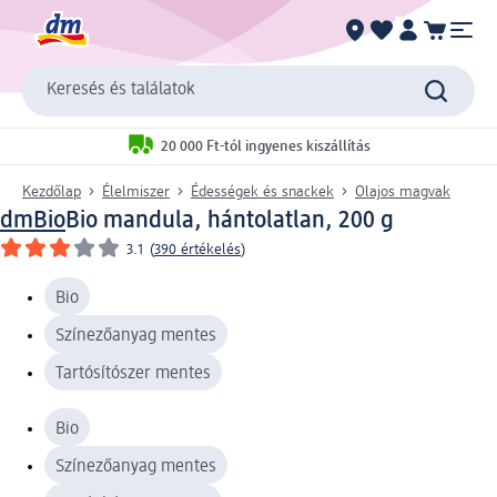
Keresés és találatok
20 000 Ft-tól ingyenes kiszállítás
Kezdőlap
Élelmiszer
Édességek és snackek
Olajos magvak
dmBio
Bio mandula, hántolatlan, 200 g
3.1
(
390 értékelés
)
Bio
Színezőanyag mentes
Tartósítószer mentes
Bio
Színezőanyag mentes