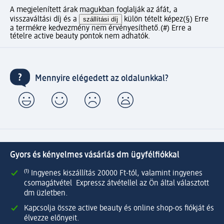
A megjelenített árak magukban foglalják az áfát, a
visszaváltási díj és a
szállítási díj
külön tételt képez
(§) Erre
a termékre kedvezmény nem érvényesíthető.
(#) Erre a
tételre active beauty pontok nem adhatók.
Mennyire elégedett az oldalunkkal?
Gyors és kényelmes vásárlás dm ügyfélfiókkal
⁽¹⁾ Ingyenes kiszállítás 20000 Ft-tól, valamint ingyenes
csomagátvétel Expressz átvétellel az Ön által választott
dm üzletben.
Kapcsolja össze active beauty és online shop-os fiókját és
élvezze előnyeit.