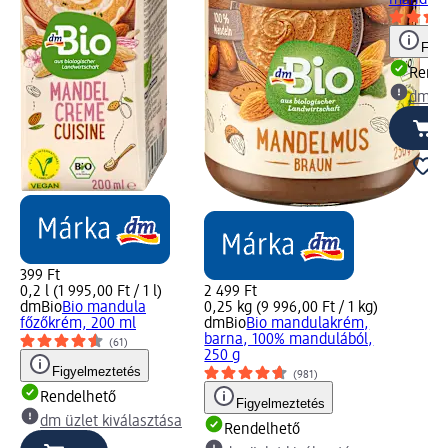
mandulait
Figy
Rende
dm üz
399 Ft
0,2 l (1 995,00 Ft / 1 l)
2 499 Ft
dmBio
Bio mandula
0,25 kg (9 996,00 Ft / 1 kg)
főzőkrém, 200 ml
dmBio
Bio mandulakrém,
barna, 100% mandulából,
(61)
250 g
Figyelmeztetés
(981)
Rendelhető
Figyelmeztetés
dm üzlet kiválasztása
Rendelhető