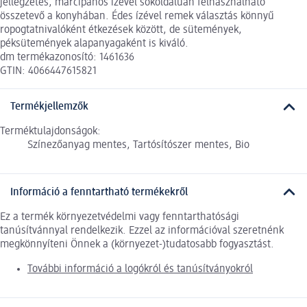
jellegzetes, marcipános ízével sokoldalúan felhasználható
összetevő a konyhában. Édes ízével remek választás könnyű
ropogtatnivalóként étkezések között, de sütemények,
péksütemények alapanyagaként is kiváló.
dm termékazonosító: 1461636
GTIN: 4066447615821
Termékjellemzők
Terméktulajdonságok:
Színezőanyag mentes, Tartósítószer mentes, Bio
Információ a fenntartható termékekről
Ez a termék környezetvédelmi vagy fenntarthatósági
tanúsítvánnyal rendelkezik. Ezzel az információval szeretnénk
megkönnyíteni Önnek a (környezet-)tudatosabb fogyasztást.
További információ a logókról és tanúsítványokról