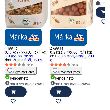
dm üz
1 199 Ft
2 699 Ft
0,15 kg (7 993,33 Ft / 1 kg)
0,2 kg (13 495,00 Ft / 1 kg)
+ 0 további méret
dmBio
Bio mogyoróbél, 200
dmBio
Bio dióbél, 150 g
g
(353)
(151)
Figyelmeztetés
Figyelmeztetés
Rendelhető
Rendelhető
dm üzlet kiválasztása
dm üzlet kiválasztása