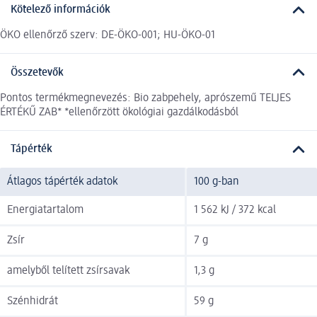
Kötelező információk
ÖKO ellenőrző szerv: DE-ÖKO-001; HU-ÖKO-01
Összetevők
Pontos termékmegnevezés: Bio zabpehely, aprószemű TELJES
ÉRTÉKŰ ZAB* *ellenőrzött ökológiai gazdálkodásból
Tápérték
Átlagos tápérték adatok
100 g-ban
Energiatartalom
1 562 kJ / 372 kcal
Zsír
7 g
amelyből telített zsírsavak
1,3 g
Szénhidrát
59 g