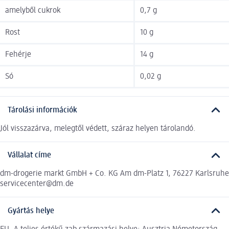
amelyből cukrok
0,7 g
Rost
10 g
Fehérje
14 g
Só
0,02 g
Tárolási információk
Jól visszazárva, melegtől védett, száraz helyen tárolandó.
Vállalat címe
dm-drogerie markt GmbH + Co. KG Am dm-Platz 1, 76227 Karlsruhe
servicecenter@dm.de
Gyártás helye