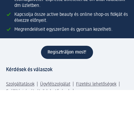
dm üzletben.
Kapcsolja össze active beauty és online shop-os fiókját és
élvezze előnyeit.
Megrendeléseit egyszerűen és gyorsan kezelheti.
Regisztráljon most!
Kérdések és válaszok
Szolgáltatások
Ügyfélszolgálat
Fizetési lehetőségek
Szállítási és átvételi lehetőségek
Visszaküldés, visszatérítés
Hibás termék reklamáció
Csomagkövetés
Vállalatról