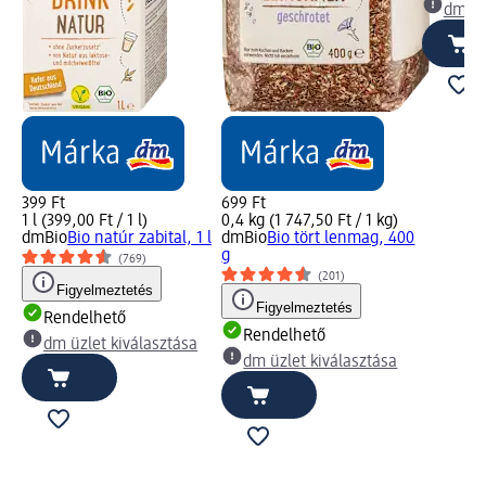
dm üz
399 Ft
699 Ft
1 l (399,00 Ft / 1 l)
0,4 kg (1 747,50 Ft / 1 kg)
dmBio
Bio natúr zabital, 1 l
dmBio
Bio tört lenmag, 400
g
(769)
(201)
Figyelmeztetés
Figyelmeztetés
Rendelhető
Rendelhető
dm üzlet kiválasztása
dm üzlet kiválasztása