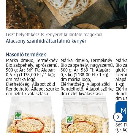
Liszt helyett készíts kenyeret különféle magokból.
A m
Alacsony szénhidráttartalmú kenyér
Za
Hasonló termékek
Márka: dmBio; Terméknév:
Márka: dmBio; Terméknév:
Márka: 
Bio zabpehely, aprószemű,
Bio zabpehely, nagyszemű,
Bio zabp
500 g; Ár: 569 Ft; Alapár:
500 g; Ár: 569 Ft; Alapár:
gluténme
0,5 kg (1 138,00 Ft / 1 kg);
0,5 kg (1 138,00 Ft / 1 kg);
szemű, 5
dm márka logó;
dm márka logó;
Alapár: 0
Elérhetőség: Állapot zöld
Elérhetőség: Állapot zöld
1 kg); d
Rendelhető, Állapot szürke
Rendelhető, Állapot szürke
Elérhető
dm üzlet kiválasztása
dm üzlet kiválasztása
Rendelhe
dm üzlet
869 Ft
0,5 kg (1