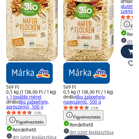
dmBio
Bi
gluténme
szemű, 
Figy
Rende
dm üz
569 Ft
569 Ft
0,5 kg (1 138,00 Ft / 1 kg)
0,5 kg (1 138,00 Ft / 1 kg)
+ 1 további méret
dmBio
Bio zabpehely,
dmBio
Bio zabpehely,
nagyszemű, 500 g
aprószemű, 500 g
(128)
(138)
Figyelmeztetés
Figyelmeztetés
Rendelhető
Rendelhető
dm üzlet kiválasztása
dm üzlet kiválasztása