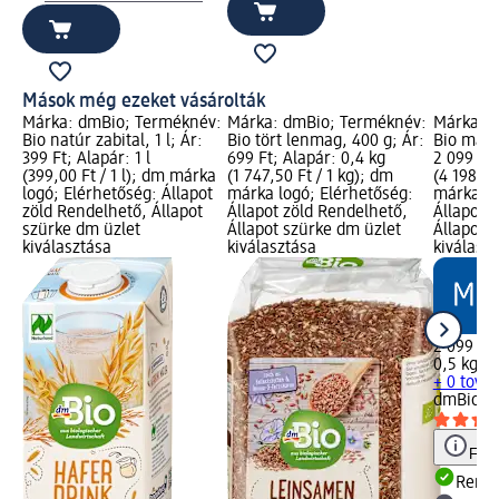
Mások még ezeket vásárolták
Márka: dmBio; Terméknév:
Márka: dmBio; Terméknév:
Márka: 
Bio natúr zabital, 1 l; Ár:
Bio tört lenmag, 400 g; Ár:
Bio mazs
399 Ft; Alapár: 1 l
699 Ft; Alapár: 0,4 kg
2 099 Ft;
(399,00 Ft / 1 l); dm márka
(1 747,50 Ft / 1 kg); dm
(4 198,00
logó; Elérhetőség: Állapot
márka logó; Elérhetőség:
márka lo
zöld Rendelhető, Állapot
Állapot zöld Rendelhető,
Állapot 
szürke dm üzlet
Állapot szürke dm üzlet
Állapot 
kiválasztása
kiválasztása
kiválasz
2 099 Ft
0,5 kg (4
+ 0 tová
dmBio
Bi
Figy
Rende