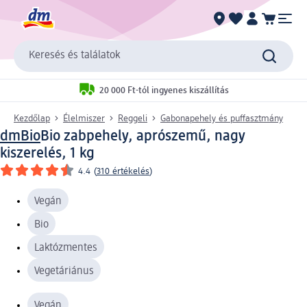
Keresés és találatok
20 000 Ft-tól ingyenes kiszállítás
Kezdőlap
Élelmiszer
Reggeli
Gabonapehely és puffasztmány
dmBio
Bio zabpehely, aprószemű, nagy
kiszerelés, 1 kg
4.4
(
310 értékelés
)
Vegán
Bio
Laktózmentes
Vegetáriánus
Vegán