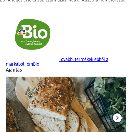
EU. A teljes értékű zab származási helye: Ausztria Németország
További termékek ebből a
márkából: dmBio
Ajánlás