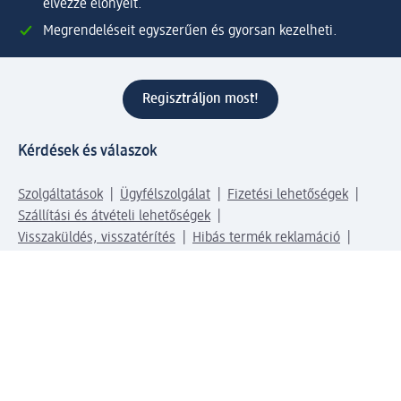
élvezze előnyeit.
Megrendeléseit egyszerűen és gyorsan kezelheti.
Regisztráljon most!
Kérdések és válaszok
Szolgáltatások
Ügyfélszolgálat
Fizetési lehetőségek
Szállítási és átvételi lehetőségek
Visszaküldés, visszatérítés
Hibás termék reklamáció
Csomagkövetés
Vállalatról
Vállalat
Vállalati felelősségvállalás
Karrier
Sajtószoba
Díjaink
Támogatási stratégia
Kiemelt kategóriáink