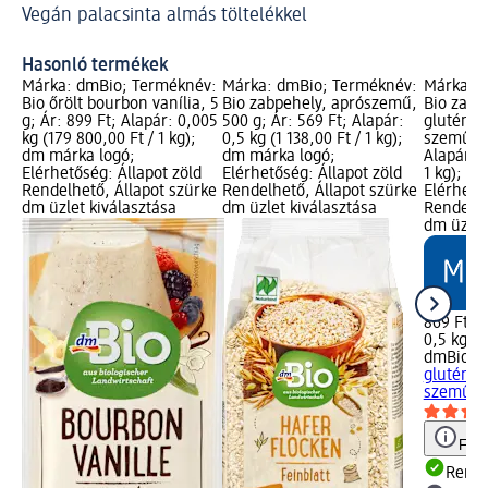
Vegán palacsinta almás töltelékkel
eg
Ka
Hasonló termékek
Márka: dmBio; Terméknév:
Márka: dmBio; Terméknév:
Márka: 
Bio őrölt bourbon vanília, 5
Bio zabpehely, aprószemű,
Bio zabp
g; Ár: 899 Ft; Alapár: 0,005
500 g; Ár: 569 Ft; Alapár:
gluténme
kg (179 800,00 Ft / 1 kg);
0,5 kg (1 138,00 Ft / 1 kg);
szemű, 5
dm márka logó;
dm márka logó;
Alapár: 0
Elérhetőség: Állapot zöld
Elérhetőség: Állapot zöld
1 kg); d
Rendelhető, Állapot szürke
Rendelhető, Állapot szürke
Elérhető
dm üzlet kiválasztása
dm üzlet kiválasztása
Rendelhe
dm üzlet
869 Ft
0,5 kg (1
dmBio
Bi
gluténme
szemű, 
Figy
Rende