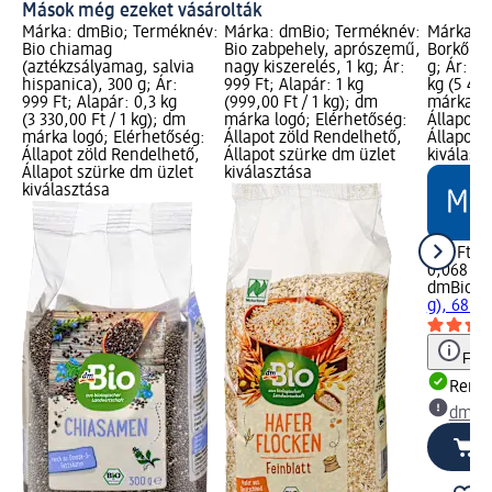
Mások még ezeket vásárolták
Márka: dmBio; Terméknév:
Márka: dmBio; Terméknév:
Márka: 
Bio chiamag
Bio zabpehely, aprószemű,
Borkő sü
(aztékzsályamag, salvia
nagy kiszerelés, 1 kg; Ár:
g; Ár: 36
hispanica), 300 g; Ár:
999 Ft; Alapár: 1 kg
kg (5 426
999 Ft; Alapár: 0,3 kg
(999,00 Ft / 1 kg); dm
márka lo
(3 330,00 Ft / 1 kg); dm
márka logó; Elérhetőség:
Állapot 
márka logó; Elérhetőség:
Állapot zöld Rendelhető,
Állapot 
Állapot zöld Rendelhető,
Állapot szürke dm üzlet
kiválasz
Állapot szürke dm üzlet
kiválasztása
kiválasztása
369 Ft
0,068 kg 
dmBio
Bo
g), 68 g
Figy
Rende
dm üz