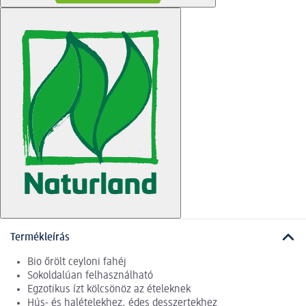
Termékleírás
Bio őrölt ceyloni fahéj
Sokoldalúan felhasználható
Egzotikus ízt kölcsönöz az ételeknek
Hús- és halételekhez, édes desszertekhez