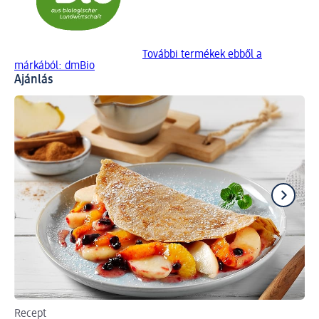
További termékek ebből a
márkából: dmBio
Ajánlás
Recept
Ha 