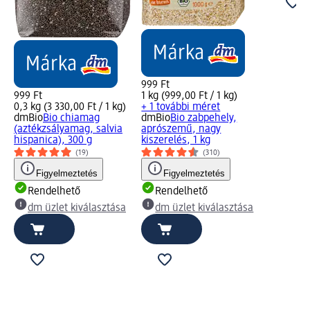
999 Ft
999 Ft
1 kg (999,00 Ft / 1 kg)
0,3 kg (3 330,00 Ft / 1 kg)
+ 1 további méret
dmBio
Bio chiamag
dmBio
Bio zabpehely,
(aztékzsályamag, salvia
aprószemű, nagy
hispanica), 300 g
kiszerelés, 1 kg
(19)
(310)
Figyelmeztetés
Figyelmeztetés
Rendelhető
Rendelhető
dm üzlet kiválasztása
dm üzlet kiválasztása