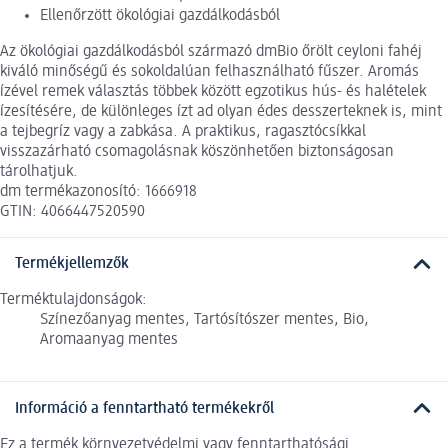
Ellenőrzött ökológiai gazdálkodásból
Az ökológiai gazdálkodásból származó dmBio őrölt ceyloni fahéj
kiváló minőségű és sokoldalúan felhasználható fűszer. Aromás
ízével remek választás többek között egzotikus hús- és halételek
ízesítésére, de különleges ízt ad olyan édes desszerteknek is, mint
a tejbegríz vagy a zabkása. A praktikus, ragasztócsíkkal
visszazárható csomagolásnak köszönhetően biztonságosan
tárolhatjuk.
dm termékazonosító: 1666918
GTIN: 4066447520590
Termékjellemzők
Terméktulajdonságok:
Színezőanyag mentes, Tartósítószer mentes, Bio,
Aromaanyag mentes
Információ a fenntartható termékekről
Ez a termék környezetvédelmi vagy fenntarthatósági