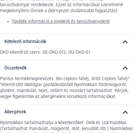
tanúsítvánnyal rendelkezik. Ezzel az információval szeretnénk
megkönnyíteni Önnek a (környezet-)tudatosabb fogyasztást.
További információ a logókról és tanúsítványokról
Kötelező információk
ÖKO ellenőrző szerv: DE-ÖKO-013; HU-ÖKO-01
Összetevők
Pontos termékmegnevezés: Bio ceyloni fahéj, őrölt Ceyloni fahéj*.
*ellenőrzött ökológiai gazdálkodásból Nyomokban földimogyorót,
glutént, mandulát, tejet, zellert és mustárt tartalmazhat. Kérjük,
vegye figyelembe az allergénekre vonatkozó információkat.
Allergének
Nyomokban tartalmazhatja a következőket: Diók és származékai.
(Tartalmazhat mandulát, mogyorót, diót, kesudiót stb.) Nyomokban