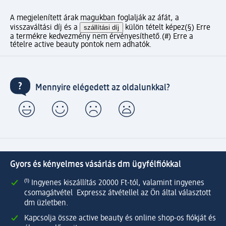
A megjelenített árak magukban foglalják az áfát, a
visszaváltási díj és a
szállítási díj
külön tételt képez
(§) Erre
a termékre kedvezmény nem érvényesíthető.
(#) Erre a
tételre active beauty pontok nem adhatók.
Mennyire elégedett az oldalunkkal?
Gyors és kényelmes vásárlás dm ügyfélfiókkal
⁽¹⁾ Ingyenes kiszállítás 20000 Ft-tól, valamint ingyenes
csomagátvétel Expressz átvétellel az Ön által választott
dm üzletben.
Kapcsolja össze active beauty és online shop-os fiókját és