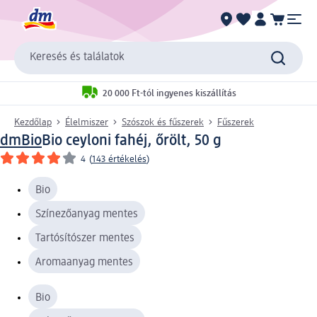
Keresés és találatok
20 000 Ft-tól ingyenes kiszállítás
Kezdőlap
Élelmiszer
Szószok és fűszerek
Fűszerek
dmBio
Bio ceyloni fahéj, őrölt, 50 g
4
(
143 értékelés
)
Bio
Színezőanyag mentes
Tartósítószer mentes
Aromaanyag mentes
Bio