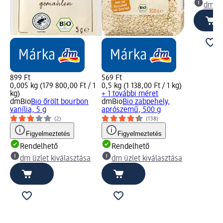
dm üz
899 Ft
569 Ft
0,005 kg (179 800,00 Ft / 1
0,5 kg (1 138,00 Ft / 1 kg)
kg)
+ 1 további méret
dmBio
Bio őrölt bourbon
dmBio
Bio zabpehely,
vanília, 5 g
aprószemű, 500 g
(2)
(138)
Figyelmeztetés
Figyelmeztetés
Rendelhető
Rendelhető
dm üzlet kiválasztása
dm üzlet kiválasztása