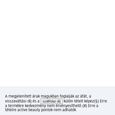
A megjelenített árak magukban foglalják az áfát, a
visszaváltási díj és a
szállítási díj
külön tételt képez
(§) Erre
a termékre kedvezmény nem érvényesíthető.
(#) Erre a
tételre active beauty pontok nem adhatók.