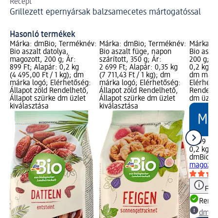
Recept
Az
Grillezett epernyársak balzsamecetes mártogatóssal
is 
Bi
Hasonló termékek
Márka: dmBio; Terméknév:
Márka: dmBio; Terméknév:
Márka: 
Bio aszalt datolya,
Bio aszalt füge, napon
Bio aszal
magozott, 200 g; Ár:
szárított, 350 g; Ár:
200 g; Ár
899 Ft; Alapár: 0,2 kg
2 699 Ft; Alapár: 0,35 kg
0,2 kg (7
(4 495,00 Ft / 1 kg); dm
(7 711,43 Ft / 1 kg); dm
dm márk
márka logó; Elérhetőség:
márka logó; Elérhetőség:
Elérhető
Állapot zöld Rendelhető,
Állapot zöld Rendelhető,
Rendelhe
Állapot szürke dm üzlet
Állapot szürke dm üzlet
dm üzlet
kiválasztása
kiválasztása
1 599 Ft
0,2 kg (7
dmBio
Bi
magozott
Figy
Rende
dm üz