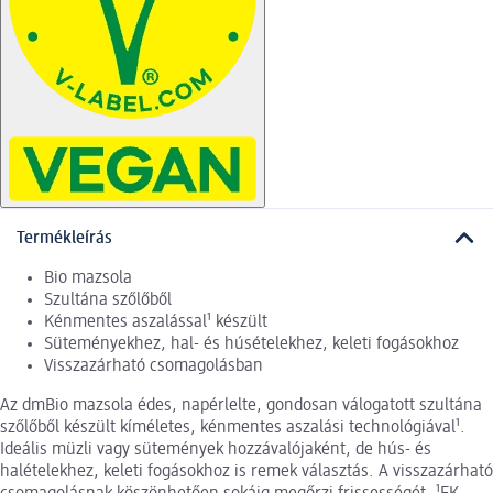
Termékleírás
Bio mazsola
Szultána szőlőből
Kénmentes aszalással¹ készült
Süteményekhez, hal- és húsételekhez, keleti fogásokhoz
Visszazárható csomagolásban
Az dmBio mazsola édes, napérlelte, gondosan válogatott szultána
szőlőből készült kíméletes, kénmentes aszalási technológiával¹.
Ideális müzli vagy sütemények hozzávalójaként, de hús- és
halételekhez, keleti fogásokhoz is remek választás. A visszazárható