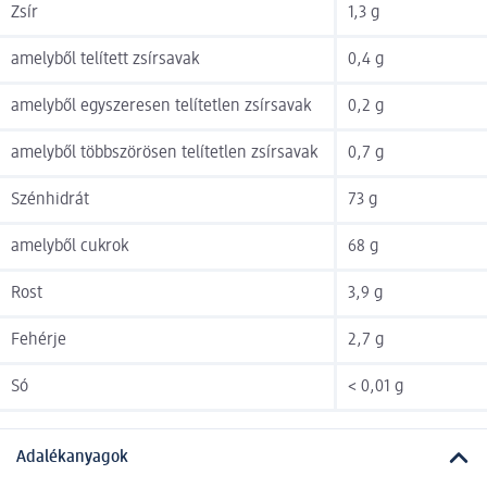
Zsír
1,3 g
amelyből telített zsírsavak
0,4 g
amelyből egyszeresen telítetlen zsírsavak
0,2 g
amelyből többszörösen telítetlen zsírsavak
0,7 g
Szénhidrát
73 g
amelyből cukrok
68 g
Rost
3,9 g
Fehérje
2,7 g
Só
< 0,01 g
Adalékanyagok