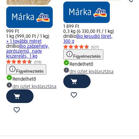
1 899 Ft
999 Ft
0,3 kg (6 330,00 Ft / 1 kg)
1 kg (999,00 Ft / 1 kg)
dmBio
Bio kesudió töret,
+ 1 további méret
300 g
dmBio
Bio zabpehely,
(527)
aprószemű, nagy
kiszerelés, 1 kg
Figyelmeztetés
(310)
Rendelhető
Figyelmeztetés
dm üzlet kiválasztása
Rendelhető
dm üzlet kiválasztása