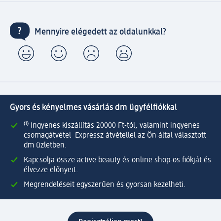
Mennyire elégedett az oldalunkkal?
Gyors és kényelmes vásárlás dm ügyfélfiókkal
⁽¹⁾ Ingyenes kiszállítás 20000 Ft-tól, valamint ingyenes
csomagátvétel Expressz átvétellel az Ön által választott
dm üzletben.
Kapcsolja össze active beauty és online shop-os fiókját és
élvezze előnyeit.
Megrendeléseit egyszerűen és gyorsan kezelheti.