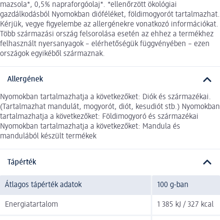
mazsola*, 0,5% napraforgóolaj*. *ellenőrzött ökológiai
gazdálkodásból Nyomokban dióféléket, földimogyorót tartalmazhat.
Kérjük, vegye figyelembe az allergénekre vonatkozó információkat.
Több származási ország felsorolása esetén az ehhez a termékhez
felhasznált nyersanyagok – elérhetőségük függvényében – ezen
országok egyikéből származnak.
Allergének
Nyomokban tartalmazhatja a következőket: Diók és származékai.
(Tartalmazhat mandulát, mogyorót, diót, kesudiót stb.) Nyomokban
tartalmazhatja a következőket: Földimogyoró és származékai
Nyomokban tartalmazhatja a következőket: Mandula és
mandulából készült termékek
Tápérték
Átlagos tápérték adatok
100 g-ban
Energiatartalom
1 385 kJ / 327 kcal