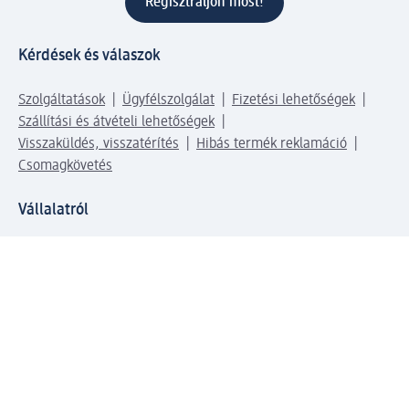
Regisztráljon most!
Kérdések és válaszok
Szolgáltatások
Ügyfélszolgálat
Fizetési lehetőségek
Szállítási és átvételi lehetőségek
Visszaküldés, visszatérítés
Hibás termék reklamáció
Csomagkövetés
Vállalatról
Vállalat
Vállalati felelősségvállalás
Karrier
Sajtószoba
Díjaink
Támogatási stratégia
Kiemelt kategóriáink