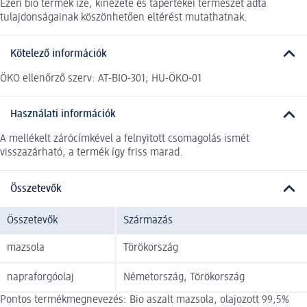
Ezen bio termék íze, kinézete és tápértékei természet adta
tulajdonságainak köszönhetően eltérést mutathatnak.
Kötelező információk
ÖKO ellenőrző szerv: AT-BIO-301; HU-ÖKO-01
Használati információk
A mellékelt zárócímkével a felnyitott csomagolás ismét
visszazárható, a termék így friss marad.
Összetevők
Összetevők
Származás
mazsola
Törökország
napraforgóolaj
Németország, Törökország
Pontos termékmegnevezés: Bio aszalt mazsola, olajozott 99,5%