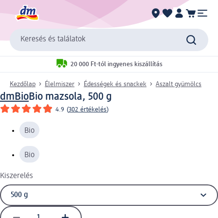
Keresés és találatok
20 000 Ft-tól ingyenes kiszállítás
Kezdőlap
Élelmiszer
Édességek és snackek
Aszalt gyümölcs
dmBio
Bio mazsola, 500 g
4.9
(
302 értékelés
)
Bio
Bio
Kiszerelés