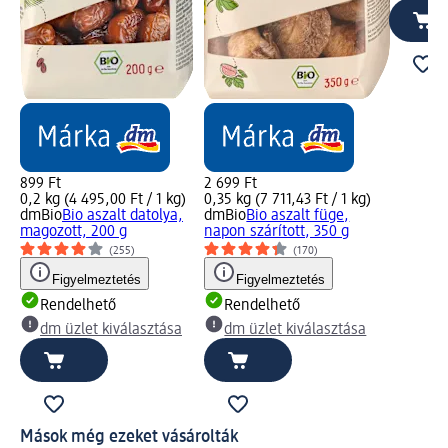
899 Ft
2 699 Ft
0,2 kg (4 495,00 Ft / 1 kg)
0,35 kg (7 711,43 Ft / 1 kg)
dmBio
Bio aszalt datolya,
dmBio
Bio aszalt füge,
magozott, 200 g
napon szárított, 350 g
(255)
(170)
Figyelmeztetés
Figyelmeztetés
Rendelhető
Rendelhető
dm üzlet kiválasztása
dm üzlet kiválasztása
Mások még ezeket vásárolták