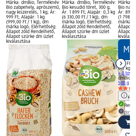
Márka: dmBio; Terméknév:
Márka: dmBio; Terméknév:
Márka: 
Bio zabpehely, aprószemű,
Bio kesudió töret, 300 g;
Bio napr
nagy kiszerelés, 1 kg; Ár:
Ár: 1 899 Ft; Alapár: 0,3 kg
Ár: 899 F
999 Ft; Alapár: 1 kg
(6 330,00 Ft / 1 kg); dm
(1 798,00
(999,00 Ft / 1 kg); dm
márka logó; Elérhetőség:
márka lo
márka logó; Elérhetőség:
Állapot zöld Rendelhető,
Állapot 
Állapot zöld Rendelhető,
Állapot szürke dm üzlet
Állapot 
Állapot szürke dm üzlet
kiválasztása
kiválasz
kiválasztása
899 Ft
0,5 kg (1
+ 0 tová
dmBio
Bi
500 g
Figy
Rende
dm üz