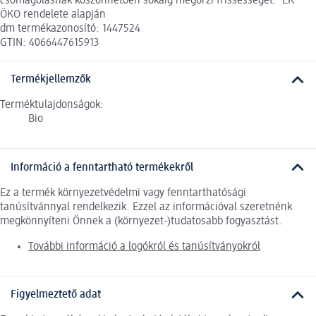
csomagolásnak köszönhetően sokáig megőrzi frissességét. ¹EK
ÖKO rendelete alapján
dm termékazonosító: 1447524
GTIN: 4066447615913
Termékjellemzők
Terméktulajdonságok:
Bio
Információ a fenntartható termékekről
Ez a termék környezetvédelmi vagy fenntarthatósági
tanúsítvánnyal rendelkezik. Ezzel az információval szeretnénk
megkönnyíteni Önnek a (környezet-)tudatosabb fogyasztást.
További információ a logókról és tanúsítványokról
Figyelmeztető adat