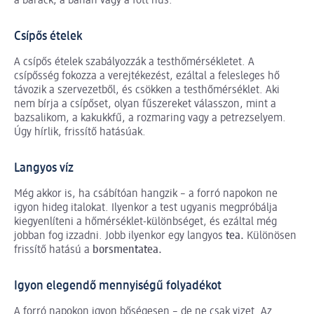
a barack, a banán vagy a főtt hús.
Csípős ételek
A csípős ételek szabályozzák a testhőmérsékletet. A
csípősség fokozza a verejtékezést, ezáltal a felesleges hő
távozik a szervezetből, és csökken a testhőmérséklet. Aki
nem bírja a csípőset, olyan fűszereket válasszon, mint a
bazsalikom, a kakukkfű, a rozmaring vagy a petrezselyem.
Úgy hírlik, frissítő hatásúak.
Langyos víz
Még akkor is, ha csábítóan hangzik – a forró napokon ne
igyon hideg italokat. Ilyenkor a test ugyanis megpróbálja
kiegyenlíteni a hőmérséklet-különbséget, és ezáltal még
jobban fog izzadni. Jobb ilyenkor egy langyos
tea.
Különösen
frissítő hatású a
borsmentatea.
Igyon elegendő mennyiségű folyadékot
A forró napokon igyon bőségesen – de ne csak vizet. Az