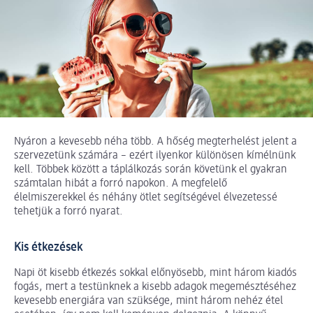
Nyáron a kevesebb néha több. A hőség megterhelést jelent a
szervezetünk számára – ezért ilyenkor különösen kímélnünk
kell. Többek között a táplálkozás során követünk el gyakran
számtalan hibát a forró napokon. A megfelelő
élelmiszerekkel és néhány ötlet segítségével élvezetessé
tehetjük a forró nyarat.
Kis étkezések
Napi öt kisebb étkezés sokkal előnyösebb, mint három kiadós
fogás, mert a testünknek a kisebb adagok megemésztéséhez
kevesebb energiára van szüksége, mint három nehéz étel