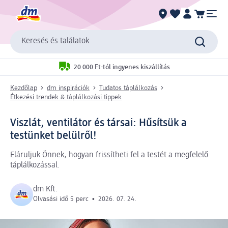
Keresés és találatok
20 000 Ft-tól ingyenes kiszállítás
Kezdőlap
dm inspirációk
Tudatos táplálkozás
Étkezési trendek & táplálkozási tippek
Viszlát, ventilátor és társai: Hűsítsük a
testünket belülről!
Eláruljuk Önnek, hogyan frissítheti fel a testét a megfelelő
táplálkozással.
dm Kft.
Olvasási idő 5 perc
•
2026. 07. 24.