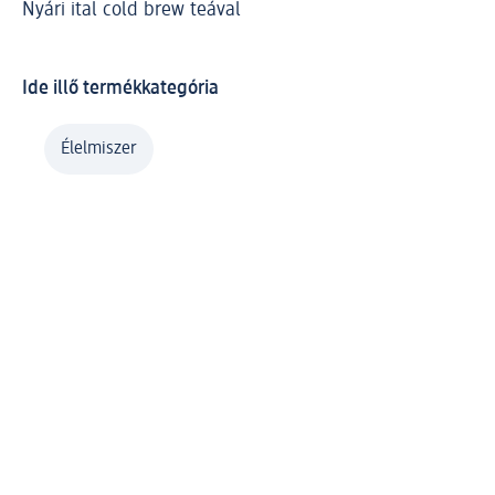
Nyári ital cold brew teával
káv
Ba
Ide illő termékkategória
Élelmiszer