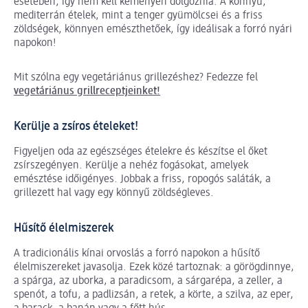
esetében, így nem kell keményen dolgoznia. A könnyű,
mediterrán ételek, mint a tenger gyümölcsei és a friss
zöldségek, könnyen emészthetőek, így ideálisak a forró nyári
napokon!
Mit szólna egy vegetáriánus grillezéshez? Fedezze fel
vegetáriánus grillreceptjeinket
!
Kerülje a zsíros ételeket!
Figyeljen oda az egészséges ételekre és készítse el őket
zsírszegényen. Kerülje a nehéz fogásokat, amelyek
emésztése időigényes. Jobbak a friss, ropogós saláták, a
grillezett hal vagy egy könnyű zöldségleves.
Hűsítő élelmiszerek
A tradicionális kínai orvoslás a forró napokon a hűsítő
élelmiszereket javasolja. Ezek közé tartoznak: a görögdinnye,
a spárga, az uborka, a paradicsom, a sárgarépa, a zeller, a
spenót, a tofu, a padlizsán, a retek, a körte, a szilva, az eper,