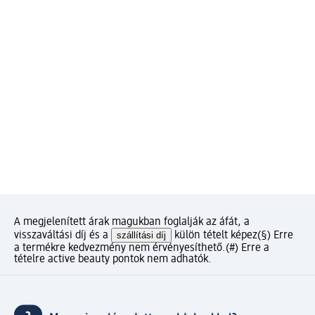
A megjelenített árak magukban foglalják az áfát, a
visszaváltási díj és a
szállítási díj
külön tételt képez
(§) Erre
a termékre kedvezmény nem érvényesíthető.
(#) Erre a
tételre active beauty pontok nem adhatók.