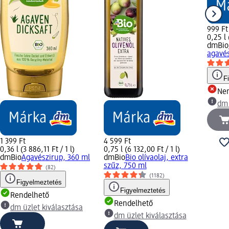
999 Ft
0,25 l 
dmBio
agavés
F
Ne
dm 
1 399 Ft
4 599 Ft
0,36 l (3 886,11 Ft / 1 l)
0,75 l (6 132,00 Ft / 1 l)
dmBio
Agavészirup, 360 ml
dmBio
Bio olívaolaj, extra
szűz, 750 ml
(82)
(1182)
Figyelmeztetés
Figyelmeztetés
Rendelhető
Rendelhető
dm üzlet kiválasztása
dm üzlet kiválasztása