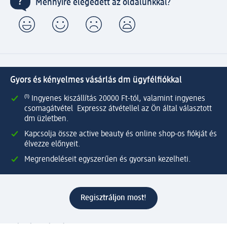
Mennyire elégedett az oldalunkkal?
Gyors és kényelmes vásárlás dm ügyfélfiókkal
⁽¹⁾ Ingyenes kiszállítás 20000 Ft-tól, valamint ingyenes
csomagátvétel Expressz átvétellel az Ön által választott
dm üzletben.
Kapcsolja össze active beauty és online shop-os fiókját és
élvezze előnyeit.
Megrendeléseit egyszerűen és gyorsan kezelheti.
Regisztráljon most!