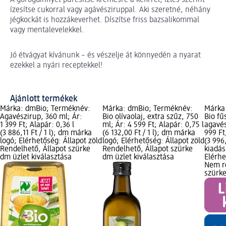
A görögdinnyét pürésítse krémesre a kefirrel, ízlés szerint
ízesítse cukorral vagy agávésziruppal. Aki szeretné, néhány
jégkockát is hozzákeverhet. Díszítse friss bazsalikommal
vagy mentalevelekkel.
Jó étvágyat kívánunk – és vészelje át könnyedén a nyarat
ezekkel a nyári receptekkel!
Ajánlott termékek
Márka: dmBio; Terméknév:
Márka: dmBio; Terméknév:
Márka
Agavészirup, 360 ml; Ár:
Bio olívaolaj, extra szűz, 750
Bio fű
1 399 Ft; Alapár: 0,36 l
ml; Ár: 4 599 Ft; Alapár: 0,75 l
agavés
(3 886,11 Ft / 1 l); dm márka
(6 132,00 Ft / 1 l); dm márka
999 Ft
logó; Elérhetőség: Állapot zöld
logó; Elérhetőség: Állapot zöld
(3 996,
Rendelhető, Állapot szürke
Rendelhető, Állapot szürke
kiadás
dm üzlet kiválasztása
dm üzlet kiválasztása
Elérhe
Nem re
szürke