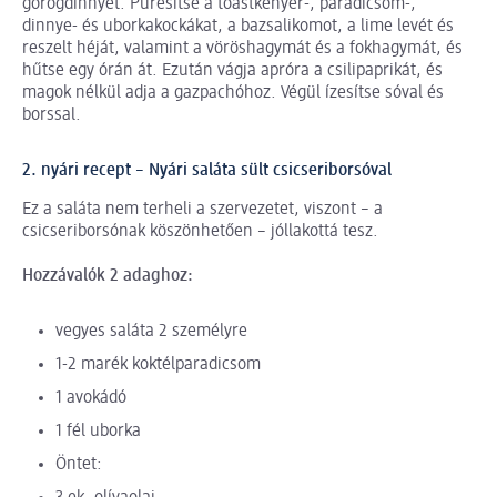
görögdinnyét. Pürésítse a toastkenyér-, paradicsom-,
dinnye- és uborkakockákat, a bazsalikomot, a lime levét és
reszelt héját, valamint a vöröshagymát és a fokhagymát, és
hűtse egy órán át. Ezután vágja apróra a csilipaprikát, és
magok nélkül adja a gazpachóhoz. Végül ízesítse sóval és
borssal.
2. nyári recept – Nyári saláta sült csicseriborsóval
Ez a saláta nem terheli a szervezetet, viszont – a
csicseriborsónak köszönhetően – jóllakottá tesz.
Hozzávalók 2 adaghoz:
vegyes saláta 2 személyre
1-2 marék koktélparadicsom
1 avokádó
1 fél uborka
Öntet: