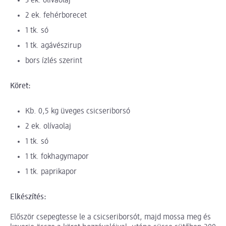
3 ek. olívaolaj
2 ek. fehérborecet
1 tk. só
1 tk. agávészirup
bors ízlés szerint
Köret:
Kb. 0,5 kg üveges csicseriborsó
2 ek. olívaolaj
1 tk. só
1 tk. fokhagymapor
1 tk. paprikapor
Elkészítés:
Először csepegtesse le a csicseriborsót, majd mossa meg és