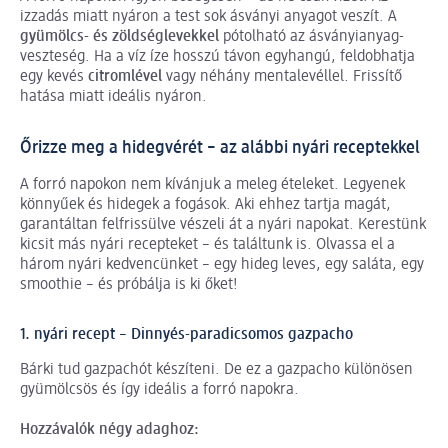
izzadás miatt nyáron a test sok ásványi anyagot veszít. A
gyümölcs- és zöldséglevekkel
pótolható az ásványianyag-
veszteség. Ha a víz íze hosszú távon egyhangú, feldobhatja
egy kevés
citromlével
vagy néhány mentalevéllel. Frissítő
hatása miatt ideális nyáron.
Őrizze meg a hidegvérét – az alábbi nyári receptekkel
A forró napokon nem kívánjuk a meleg ételeket. Legyenek
könnyűek és hidegek a fogások. Aki ehhez tartja magát,
garantáltan felfrissülve vészeli át a nyári napokat. Kerestünk
kicsit más nyári recepteket – és találtunk is. Olvassa el a
három nyári kedvencünket – egy hideg leves, egy saláta, egy
smoothie – és próbálja is ki őket!
1. nyári recept – Dinnyés-paradicsomos gazpacho
Bárki tud gazpachót készíteni. De ez a gazpacho különösen
gyümölcsös és így ideális a forró napokra.
Hozzávalók négy adaghoz: