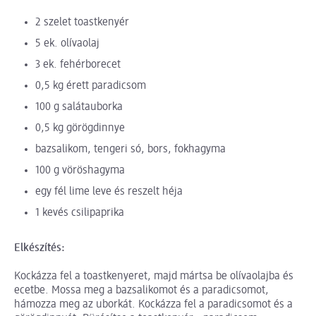
2 szelet toastkenyér
5 ek. olívaolaj
3 ek. fehérborecet
0,5 kg érett paradicsom
100 g salátauborka
0,5 kg görögdinnye
bazsalikom, tengeri só, bors, fokhagyma
100 g vöröshagyma
egy fél lime leve és reszelt héja
1 kevés csilipaprika
Elkészítés:
Kockázza fel a toastkenyeret, majd mártsa be olívaolajba és
ecetbe. Mossa meg a bazsalikomot és a paradicsomot,
hámozza meg az uborkát. Kockázza fel a paradicsomot és a