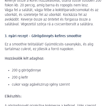
keverje össze a köret hozzávalóival, utána süsse sütőben 200
fokon kb. 20 percig, amíg barna és ropogós nem lesz.
Vágja fel a salátát, vágja félbe a koktélparadicsomokat és az
uborkát, és szeletelje fel az uborkát. Kockázza fel az
avokádót. Keverje össze az öntetet és forgassa össze a
salátával. Végezetül szórja rá a csicseriborsót a salátára.
3. nyári recept – Görögdinnyés-kefires smoothie
Ez a smoothie telitalálat! Gyümölcsös-savanykás, és alig
tartalmaz cukrot, ez jólesik a forró napokon.
Hozzávalók két adaghoz:
200 g görögdinnye
200 g kefir
cukor vagy agávészirup igény szerint
Elkészítés: