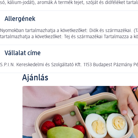
só, kálium-jodát), aromák.A termék tejet, szóját és dióféléket tar
Allergének
Nyomokban tartalmazhatja a következőket: Diók és származékai. (
tartalmazhatja a következőket: Tej és származékai Tartalmazza a kö
Vállalat címe
S.P.I.N. Kereskedelmi és Szolgáltató Kft. 1153 Budapest Pázmány P
Ajánlás