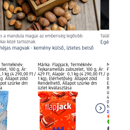
és a mandula magjai az emberiség legősibb
Találd meg a m
ékai közé tartoznak.
Egészséges s
héjas magvak - kemény külső, ízletes belső
; Terméknév:
Márka: Flapjack; Terméknév:
Márka: Nut
let, 100 g; Ár:
Tejkaramellás zabszelet, 100 g; Ár:
Fehérjeszel
,1 kg (4 290,00 Ft /
429 Ft; Alapár: 0,1 kg (4 290,00 Ft /
pisztáciás, 
g: Állapot zöld
1 kg); Elérhetőség: Állapot zöld
0,04 kg (12 
apot szürke dm
Rendelhető, Állapot szürke dm
Elérhetőség:
sa
üzlet kiválasztása
Rendelhető,
üzlet kivála
499 Ft
0,04 kg (12 
Nutrend
Feh
pisztáciás, 
Rendelh