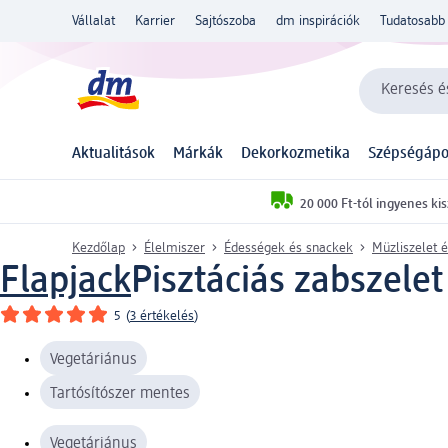
Vállalat
Karrier
Sajtószoba
dm inspirációk
Tudatosabb 
Keresés és
Aktualitások
Márkák
Dekorkozmetika
Szépségápo
20 000 Ft-tól ingyenes kis
Kezdőlap
Élelmiszer
Édességek és snackek
Müzliszelet 
Flapjack
Pisztáciás zabszelet
5
(
3 értékelés
)
Vegetáriánus
Tartósítószer mentes
Vegetáriánus