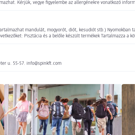
talmazhat. Kérjük, vegye figyelembe az allergénekre vonatkozó infor
Tartalmazhat mandulát, mogyorót, diót, kesudiót stb.) Nyomokban 
vetkezőket: Pisztácia és a belőle készült termékek Tartalmazza a k
éter u. 55-57. info@spinkft.com