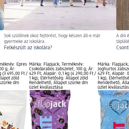
Sok szülőnek okoz fejtörést, hogy készen áll-e már
A dió 
gyermeke az iskolára.
táplál
Felkészült az iskolára?
Csont
rméknév: Epres
Márka: Flapjack; Terméknév:
Márka: Flapjack
00 g; Ár:
Csokidarabos zabszelet, 100 g; Ár:
Joghurtos zabsze
g (3 495,00 Ft /
429 Ft; Alapár: 0,1 kg (4 290,00 Ft /
429 Ft; Alapár: 0
llapot zöld
1 kg); Elérhetőség: Állapot zöld
1 kg); Elérhetősé
 szürke dm
Rendelhető, Állapot szürke dm
Rendelhető, Áll
üzlet kiválasztása
üzlet kiválasztá