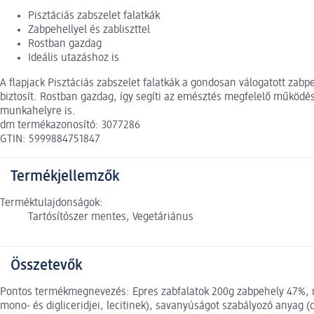
Pisztáciás zabszelet falatkák
Zabpehellyel és zabliszttel
Rostban gazdag
Ideális utazáshoz is
A flapjack Pisztáciás zabszelet falatkák a gondosan válogatott zab
biztosít. Rostban gazdag, így segíti az emésztés megfelelő működés
munkahelyre is.
dm termékazonosító: 3077286
GTIN: 5999884751847
Termékjellemzők
Terméktulajdonságok:
Tartósítószer mentes, Vegetáriánus
Összetevők
Pontos termékmegnevezés: Epres zabfalatok 200g zabpehely 47%, ma
mono- és digliceridjei, lecitinek), savanyúságot szabályozó anyag (