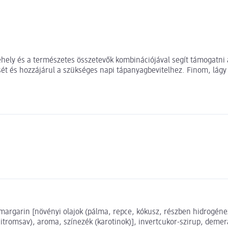
pehely és a természetes összetevők kombinációjával segít támogatni
ét és hozzájárul a szükséges napi tápanyagbevitelhez. Finom, lágy í
rgarin [növényi olajok (pálma, repce, kókusz, részben hidrogéneze
citromsav), aroma, színezék (karotinok)], invertcukor-szirup, demera