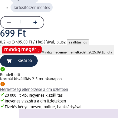
Tartósítószer mentes
699 Ft
0,2 kg (3 495,00 Ft / 1 kg)
áfával, plusz
szállítási díj
Mindig megéri
nem emelkedett 2025.09.18. óta
Kosárba
Rendelhető
Normál kiszállítás 2-5 munkanapon
Elérhetőség ellenőrzése a dm üzletben
20 000 Ft -tól ingyenes kiszállítás
Ingyenes visszáru a dm üzletekben
Fizetés kényelmesen, online, bankkártyával