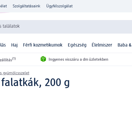
élet
Szolgáltatásaink
Ügyfélszolgálat
 találatok
lás
Haj
Férfi kozmetikumok
Egészség
Élelmiszer
Baba &
(1)
Ingyenes visszáru a dm üzletekben
zállítás
és gyümölcsszelet
 falatkák, 200 g