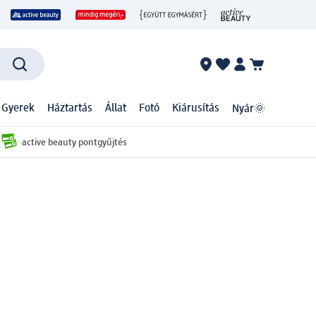
 Gyerek
Háztartás
Állat
Fotó
Kiárusítás
Nyár🌞
active beauty pontgyűjtés