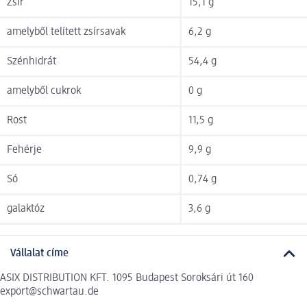
Zsír
15,1 g
amelyből telített zsírsavak
6,2 g
Szénhidrát
54,4 g
amelyből cukrok
0 g
Rost
11,5 g
Fehérje
9,9 g
Só
0,74 g
galaktóz
3,6 g
Vállalat címe
ASIX DISTRIBUTION KFT. 1095 Budapest Soroksári út 160
export@schwartau.de