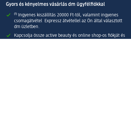
Gyors és kényelmes vásárlás dm ügyfélfiókkal
⁽¹⁾ Ingyenes kiszállítás 20000 Ft-tól, valamint ingyenes
csomagátvétel Expressz átvétellel az Ön által választott
dm üzletben.
Kapcsolja össze active beauty és online shop-os fiókját és
élvezze előnyeit.
Megrendeléseit egyszerűen és gyorsan kezelheti.
Regisztráljon most!
Kérdések és válaszok
Szolgáltatások
Ügyfélszolgálat
Fizetési lehetőségek
Szállítási és átvételi lehetőségek
Visszaküldés, visszatérítés
Hibás termék reklamáció
Csomagkövetés