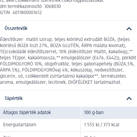
is, akik csökkenteni szeretnék cukorfogyasztásukat.
dm termékazonosító: 3068030
GTIN: 4011800001612
Összetevők
Édesítőszer: maltit szirup, teljes kiörlésű extrudált BÚZA, (teljes
kiörlésű BÚZA liszt 27%, BÚZA GLUTÉN, ÁRPA maláta kivonat),
TEJcsokoládé édesítőszerrel, 10% (édesítőszer:Maltit, kakaóvaj),**
teljes TEJpor, kakaómassza,** emulgeálószer (E476, E442)), pörkölt
FÖLDIMOGYORÓ 10%, oligofruktóz, teljes gabonapehely (BÚZA,5%,
ÁRPA 5%), FÖLDIMOGYORÓvaj 4%, kókuszolaj, nedvesítőszer,
glicerin, só, csökkentett zsírtartalmú kakaópor**, természetes
aroma, emulgeálószer, lecitinek, DIÓFÉLÉKET tartalmazhat.
Tápérték
Átlagos tápérték adatok
100 g-ban
Energiatartalom
1 555 kJ / 373 kcal