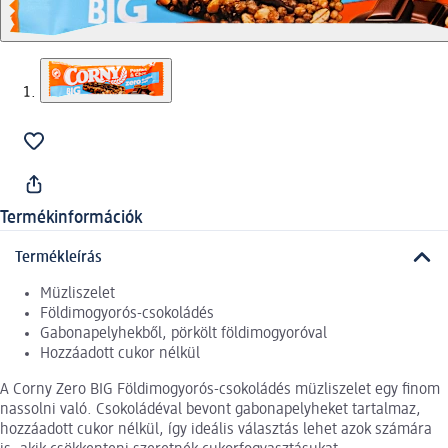
Termékinformációk
Termékleírás
Müzliszelet
Földimogyorós-csokoládés
Gabonapelyhekből, pörkölt földimogyoróval
Hozzáadott cukor nélkül
A Corny Zero BIG Földimogyorós-csokoládés müzliszelet egy finom
nassolni való. Csokoládéval bevont gabonapelyheket tartalmaz,
hozzáadott cukor nélkül, így ideális választás lehet azok számára