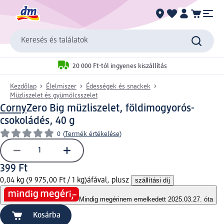
Keresés és találatok
20 000 Ft-tól ingyenes kiszállítás
Kezdőlap
Élelmiszer
Édességek és snackek
Müzliszelet és gyümölcsszelet
Corny
Zero Big müzliszelet, földimogyorós-
csokoládés, 40 g
0
(
Termék értékelése
)
399 Ft
0,04 kg (9 975,00 Ft / 1 kg)
áfával, plusz
szállítási díj
Mindig megéri
nem emelkedett 2025.03.27. óta
Kosárba