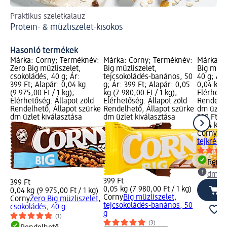
Praktikus szeletkalauz
Tal
Protein- & müzliszelet-kisokos
Eg
Hasonló termékek
Márka: Corny; Terméknév:
Márka: Corny; Terméknév:
Márka: C
Zero Big müzliszelet,
Big müzliszelet,
Big müzl
csokoládés, 40 g; Ár:
tejcsokoládés-banános, 50
40 g; Ár:
399 Ft; Alapár: 0,04 kg
g; Ár: 399 Ft; Alapár: 0,05
0,04 kg (
(9 975,00 Ft / 1 kg);
kg (7 980,00 Ft / 1 kg);
Elérhető
Elérhetőség: Állapot zöld
Elérhetőség: Állapot zöld
Rendelhe
Rendelhető, Állapot szürke
Rendelhető, Állapot szürke
dm üzlet
dm üzlet kiválasztása
dm üzlet kiválasztása
399 Ft
0,04 kg (
Corny
Big
tejkréme
Rende
dm üz
399 Ft
399 Ft
0,05 kg (7 980,00 Ft / 1 kg)
0,04 kg (9 975,00 Ft / 1 kg)
Corny
Big müzliszelet,
Corny
Zero Big müzliszelet,
tejcsokoládés-banános, 50
csokoládés, 40 g
g
(1)
(3)