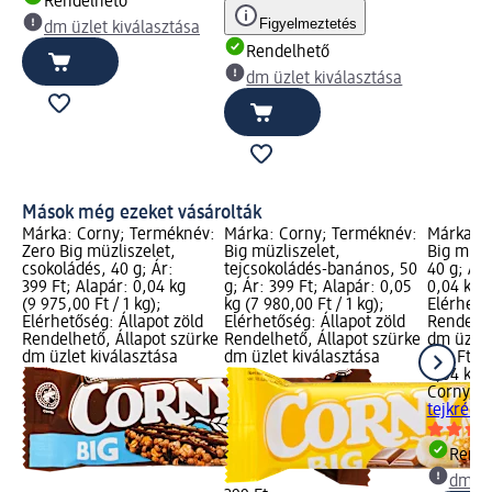
Rendelhető
Figyelmeztetés
dm üzlet kiválasztása
Rendelhető
dm üzlet kiválasztása
Mások még ezeket vásárolták
Márka: Corny; Terméknév:
Márka: Corny; Terméknév:
Márka: C
Zero Big müzliszelet,
Big müzliszelet,
Big müzl
csokoládés, 40 g; Ár:
tejcsokoládés-banános, 50
40 g; Ár:
399 Ft; Alapár: 0,04 kg
g; Ár: 399 Ft; Alapár: 0,05
0,04 kg (
(9 975,00 Ft / 1 kg);
kg (7 980,00 Ft / 1 kg);
Elérhető
Elérhetőség: Állapot zöld
Elérhetőség: Állapot zöld
Rendelhe
Rendelhető, Állapot szürke
Rendelhető, Állapot szürke
dm üzlet
dm üzlet kiválasztása
dm üzlet kiválasztása
399 Ft
0,04 kg (
Corny
Big
tejkréme
Rende
dm üz