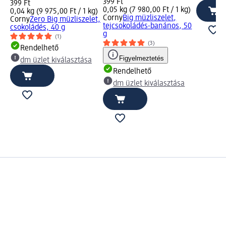
399 Ft
399 Ft
0,05 kg (7 980,00 Ft / 1 kg)
0,04 kg (9 975,00 Ft / 1 kg)
Corny
Big müzliszelet,
Corny
Zero Big müzliszelet,
tejcsokoládés-banános, 50
csokoládés, 40 g
g
(1)
(3)
Rendelhető
Figyelmeztetés
dm üzlet kiválasztása
Rendelhető
dm üzlet kiválasztása