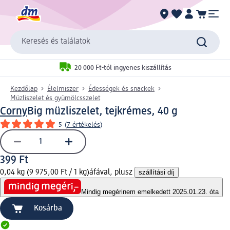
Keresés és találatok
20 000 Ft-tól ingyenes kiszállítás
Kezdőlap
Élelmiszer
Édességek és snackek
Müzliszelet és gyümölcsszelet
Corny
Big müzliszelet, tejkrémes, 40 g
5
(
7 értékelés
)
399 Ft
0,04 kg (9 975,00 Ft / 1 kg)
áfával, plusz
szállítási díj
Mindig megéri
nem emelkedett 2025.01.23. óta
Kosárba