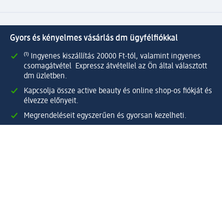
Gyors és kényelmes vásárlás dm ügyfélfiókkal
⁽¹⁾ Ingyenes kiszállítás 20000 Ft-tól, valamint ingyenes
csomagátvétel Expressz átvétellel az Ön által választott
dm üzletben.
Kapcsolja össze active beauty és online shop-os fiókját és
élvezze előnyeit.
Megrendeléseit egyszerűen és gyorsan kezelheti.
Regisztráljon most!
Kérdések és válaszok
Szolgáltatások
Ügyfélszolgálat
Fizetési lehetőségek
Szállítási és átvételi lehetőségek