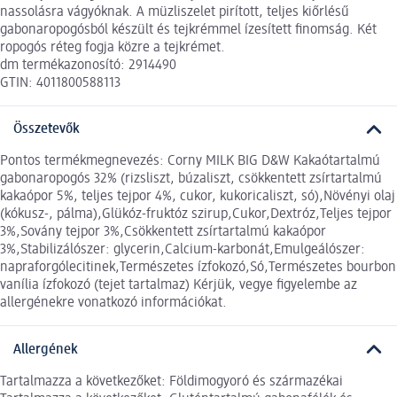
nassolásra vágyóknak. A müzliszelet pirított, teljes kiőrlésű
gabonaropogósból készült és tejkrémmel ízesített finomság. Két
ropogós réteg fogja közre a tejkrémet.
dm termékazonosító: 2914490
GTIN: 4011800588113
Összetevők
Pontos termékmegnevezés: Corny MILK BIG D&W Kakaótartalmú
gabonaropogós 32% (rizsliszt, búzaliszt, csökkentett zsírtartalmú
kakaópor 5%, teljes tejpor 4%, cukor, kukoricaliszt, só),Növényi olaj
(kókusz-, pálma),Glükóz-fruktóz szirup,Cukor,Dextróz,Teljes tejpor
3%,Sovány tejpor 3%,Csökkentett zsírtartalmú kakaópor
3%,Stabilizálószer: glycerin,Calcium-karbonát,Emulgeálószer:
napraforgólecitinek,Természetes ízfokozó,Só,Természetes bourbon
vanília ízfokozó (tejet tartalmaz) Kérjük, vegye figyelembe az
allergénekre vonatkozó információkat.
Allergének
Tartalmazza a következőket: Földimogyoró és származékai