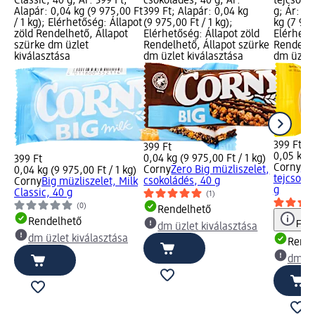
Classic, 40 g; Ár: 399 Ft;
csokoládés, 40 g; Ár:
tejcsoko
Alapár: 0,04 kg (9 975,00 Ft
399 Ft; Alapár: 0,04 kg
g; Ár: 39
/ 1 kg); Elérhetőség: Állapot
(9 975,00 Ft / 1 kg);
kg (7 980
zöld Rendelhető, Állapot
Elérhetőség: Állapot zöld
Elérhető
szürke dm üzlet
Rendelhető, Állapot szürke
Rendelhe
kiválasztása
dm üzlet kiválasztása
dm üzlet
399 Ft
399 Ft
0,05 kg (
0,04 kg (9 975,00 Ft / 1 kg)
399 Ft
Corny
Big
Corny
Zero Big müzliszelet,
0,04 kg (9 975,00 Ft / 1 kg)
tejcsoko
csokoládés, 40 g
Corny
Big müzliszelet, Milk
g
Classic, 40 g
(1)
(0)
Rendelhető
Rendelhető
Figy
dm üzlet kiválasztása
dm üzlet kiválasztása
Rende
dm üz