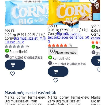
399 Ft
399 Ft
0,05 kg (7 980,00 Ft / 1 kg)
0,04 kg (
399 Ft
Corny
Big müzliszelet,
Corny
Zer
0,04 kg (9 975,00 Ft / 1 kg)
tejcsokoládés-banános, 50
csokolád
Corny
Big müzliszelet, Milk
g
Classic, 40 g
(3)
(0)
Rende
Rendelhető
Figyelmeztetés
dm üz
dm üzlet kiválasztása
Rendelhető
dm üzlet kiválasztása
Mások még ezeket vásárolták
Márka: Corny; Terméknév:
Márka: Corny; Terméknév:
Márka: C
Big müzliszelet, Milk
Zero Big müzliszelet,
Big müzl