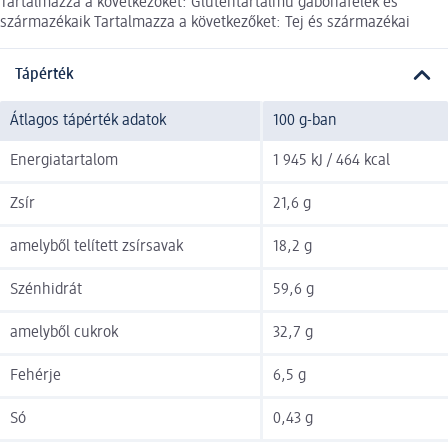
Tartalmazza a következőket: Gluténtartalmú gabonafélék és
származékaik Tartalmazza a következőket: Tej és származékai
Tápérték
Átlagos tápérték adatok
100 g-ban
Energiatartalom
1 945 kJ / 464 kcal
Zsír
21,6 g
amelyből telített zsírsavak
18,2 g
Szénhidrát
59,6 g
amelyből cukrok
32,7 g
Fehérje
6,5 g
Só
0,43 g