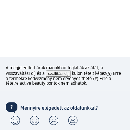
A megjelenített árak magukban foglalják az áfát, a
visszaváltási díj és a
szállítási díj
külön tételt képez
(§) Erre
a termékre kedvezmény nem érvényesíthető.
(#) Erre a
tételre active beauty pontok nem adhatók.
Mennyire elégedett az oldalunkkal?