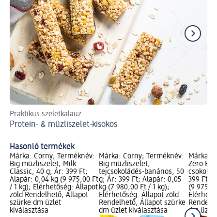
Praktikus szeletkalauz
Tal
Protein- & müzliszelet-kisokos
Eg
Hasonló termékek
Márka: Corny; Terméknév:
Márka: Corny; Terméknév:
Márka: C
Big müzliszelet, Milk
Big müzliszelet,
Zero Big
Classic, 40 g; Ár: 399 Ft;
tejcsokoládés-banános, 50
csokoládé
Alapár: 0,04 kg (9 975,00 Ft
g; Ár: 399 Ft; Alapár: 0,05
399 Ft; A
/ 1 kg); Elérhetőség: Állapot
kg (7 980,00 Ft / 1 kg);
(9 975,00
zöld Rendelhető, Állapot
Elérhetőség: Állapot zöld
Elérhető
szürke dm üzlet
Rendelhető, Állapot szürke
Rendelhe
kiválasztása
dm üzlet kiválasztása
dm üzlet