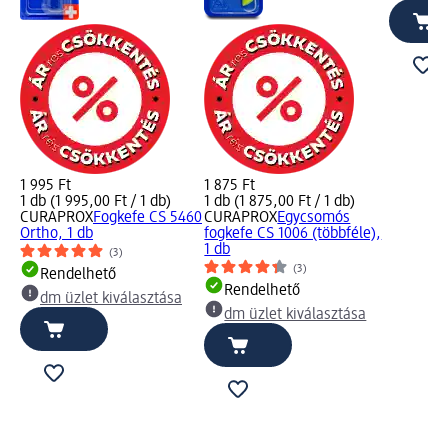
1 995 Ft
1 875 Ft
1 db (1 995,00 Ft / 1 db)
1 db (1 875,00 Ft / 1 db)
CURAPROX
Fogkefe CS 5460
CURAPROX
Egycsomós
Ortho, 1 db
fogkefe CS 1006 (többféle),
1 db
(3)
(3)
Rendelhető
Rendelhető
dm üzlet kiválasztása
dm üzlet kiválasztása