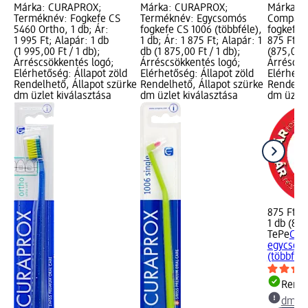
Márka: CURAPROX;
Márka: CURAPROX;
Márka: T
Terméknév: Fogkefe CS
Terméknév: Egycsomós
Compact 
5460 Ortho, 1 db; Ár:
fogkefe CS 1006 (többféle),
fogkefe (
1 995 Ft; Alapár: 1 db
1 db; Ár: 1 875 Ft; Alapár: 1
875 Ft; A
(1 995,00 Ft / 1 db);
db (1 875,00 Ft / 1 db);
(875,00 F
Árréscsökkentés logó;
Árréscsökkentés logó;
Árréscsö
Elérhetőség: Állapot zöld
Elérhetőség: Állapot zöld
Elérhető
Rendelhető, Állapot szürke
Rendelhető, Állapot szürke
Rendelhe
dm üzlet kiválasztása
dm üzlet kiválasztása
dm üzlet
875 Ft
1 db (875
TePe
Com
egycsom
(többféle
Rende
dm üz