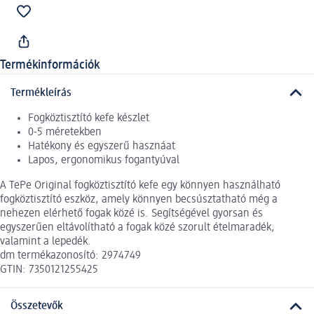
Termékinformációk
Termékleírás
Fogköztisztító kefe készlet
0-5 méretekben
Hatékony és egyszerű hasznáat
Lapos, ergonomikus fogantyúval
A TePe Original fogköztisztító kefe egy könnyen használható
fogköztisztító eszköz, amely könnyen becsúsztatható még a
nehezen elérhető fogak közé is. Segítségével gyorsan és
egyszerűen eltávolítható a fogak közé szorult ételmaradék,
valamint a lepedék.
dm termékazonosító: 2974749
GTIN: 7350121255425
Összetevők