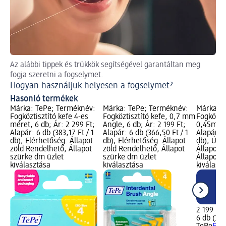
Az alábbi tippek és trükkök segítségével garantáltan meg
Tip
fogja szeretni a fogselymet.
A 
Hogyan használjuk helyesen a fogselymet?
Hasonló termékek
Márka: TePe; Terméknév:
Márka: TePe; Terméknév:
Márka: T
Fogköztisztító kefe 4-es
Fogköztisztító kefe, 0,7 mm
Fogközti
méret, 6 db; Ár: 2 299 Ft;
Angle, 6 db; Ár: 2 199 Ft;
0,45mm, 
Alapár: 6 db (383,17 Ft / 1
Alapár: 6 db (366,50 Ft / 1
Alapár: 6
db); Elérhetőség: Állapot
db); Elérhetőség: Állapot
db); Új l
zöld Rendelhető, Állapot
zöld Rendelhető, Állapot
Állapot 
szürke dm üzlet
szürke dm üzlet
Állapot 
kiválasztása
kiválasztása
kiválasz
2 199 Ft
6 db (366