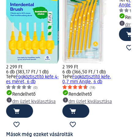
TePe
Fogk
Angle 0
Rende
dm üz
2 299 Ft
2 199 Ft
6 db (383,17 Ft / 1 db)
6 db (366,50 Ft / 1 db)
TePe
Fogköztisztító kefe 4-
TePe
Fogköztisztító kefe,
es méret, 6 db
0,7 mm Angle, 6 db
(0)
(18)
Rendelhető
Rendelhető
dm üzlet kiválasztása
dm üzlet kiválasztása
Mások még ezeket vásárolták