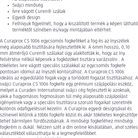
Svájci minőség
Ívre vágott Curen® szálak
Egyedi design
Felhívjuk figyelmét, hogy a kiszállított termék a képen látható
terméktől színében és/vagy mintájában eltérhet.
A Curaprox CS 1006 egycsomós fogkeféket a fog és az ínyszélek
még alaposabb tisztítására fejlesztették ki. A 6mm hosszú, 0,10
mm átmérőjű Curen® szálakat úgy alakították ki, hogy az íny
felsértése nélkül képesek a fogközöket tisztára varázsolni . A
tökéletes ívre vágott speciális szálakkal az egycsomós fogkefe
pontosan idomul az ínyszél kontúrjához. A Curaprox CS 1006
ideális az egyedülálló fogak vagy a torlódott fogazat tisztításához. A
svájci Curaprox CS 1006 fogkefe egy prémium szájápolási eszköz,
melyet a Curaden International svájci cég fejlesztett ki azoknak,
akik a hagyomásos fogmosáson túl még alaposabb szájápolást
igényelnek vagy a speciális tisztításra szoruló fogaikat szeretnék
különös odafigyeléssel kezelni. A Curaprox egyedi designjával és
színeivel kitűnik a többi fogkefe közül és akár tökéletes kiegészítője
lehet bármilyen fürdőszobának. A minőségi fogkeféhez minőségi
fogkrém is dukál. Nézzen szét a dm online kínálatában, ahol széles
választékból választhatja ki a legmegfelelőbbet.