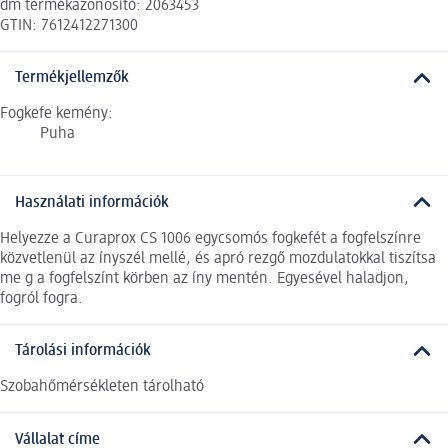
dm termékazonosító: 2063453
GTIN: 7612412271300
Termékjellemzők
Fogkefe kemény:
Puha
Használati információk
Helyezze a Curaprox CS 1006 egycsomós fogkefét a fogfelszínre
közvetlenül az ínyszél mellé, és apró rezgő mozdulatokkal tiszítsa
me g a fogfelszínt körben az íny mentén. Egyesével haladjon,
fogról fogra.
Tárolási információk
Szobahőmérsékleten tárolható
Vállalat címe