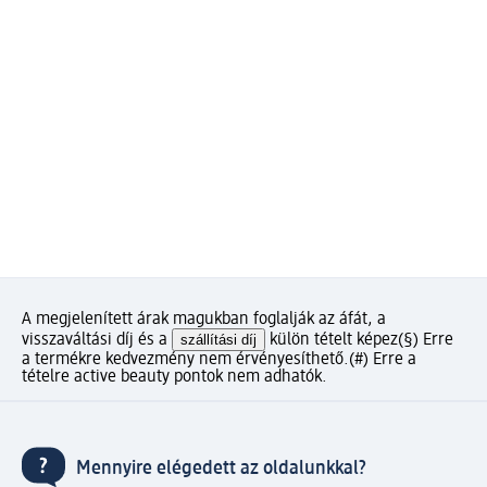
A megjelenített árak magukban foglalják az áfát, a
visszaváltási díj és a
szállítási díj
külön tételt képez
(§) Erre
a termékre kedvezmény nem érvényesíthető.
(#) Erre a
tételre active beauty pontok nem adhatók.
Mennyire elégedett az oldalunkkal?