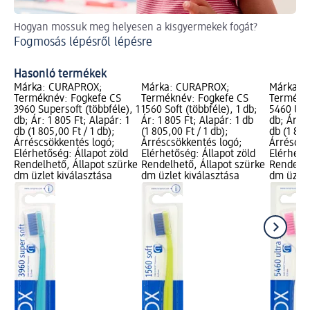
Hogyan mossuk meg helyesen a kisgyermekek fogát?
Tip
Fogmosás lépésről lépésre
A 
Hasonló termékek
Márka: CURAPROX;
Márka: CURAPROX;
Márka: 
Terméknév: Fogkefe CS
Terméknév: Fogkefe CS
Termékné
3960 Supersoft (többféle), 1
1560 Soft (többféle), 1 db;
5460 Ultr
db; Ár: 1 805 Ft; Alapár: 1
Ár: 1 805 Ft; Alapár: 1 db
db; Ár: 1
db (1 805,00 Ft / 1 db);
(1 805,00 Ft / 1 db);
db (1 805
Árréscsökkentés logó;
Árréscsökkentés logó;
Árréscsö
Elérhetőség: Állapot zöld
Elérhetőség: Állapot zöld
Elérhető
Rendelhető, Állapot szürke
Rendelhető, Állapot szürke
Rendelhe
dm üzlet kiválasztása
dm üzlet kiválasztása
dm üzlet