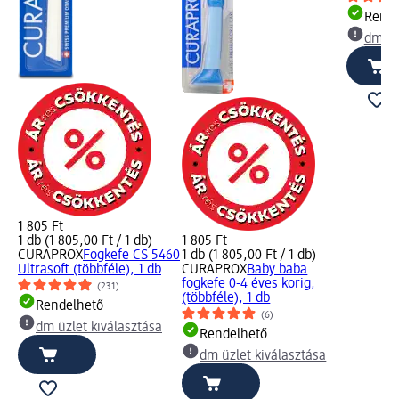
Rende
dm üz
1 805 Ft
1 db (1 805,00 Ft / 1 db)
1 805 Ft
CURAPROX
Fogkefe CS 5460
1 db (1 805,00 Ft / 1 db)
Ultrasoft (többféle), 1 db
CURAPROX
Baby baba
fogkefe 0-4 éves korig,
(231)
(többféle), 1 db
Rendelhető
(6)
dm üzlet kiválasztása
Rendelhető
dm üzlet kiválasztása