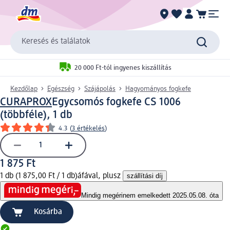
Keresés és találatok
20 000 Ft-tól ingyenes kiszállítás
Kezdőlap
Egészség
Szájápolás
Hagyományos fogkefe
CURAPROX
Egycsomós fogkefe CS 1006
(többféle), 1 db
4.3
(
3 értékelés
)
1 875 Ft
1 db (1 875,00 Ft / 1 db)
áfával, plusz
szállítási díj
Mindig megéri
nem emelkedett 2025.05.08. óta
Kosárba