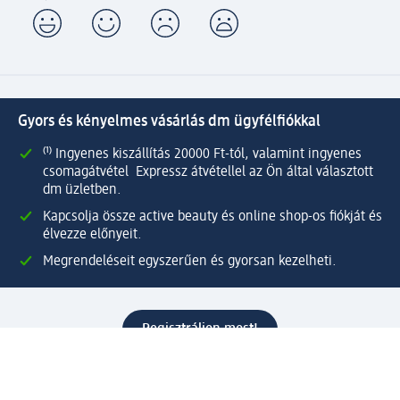
Gyors és kényelmes vásárlás dm ügyfélfiókkal
⁽¹⁾ Ingyenes kiszállítás 20000 Ft-tól, valamint ingyenes
csomagátvétel Expressz átvétellel az Ön által választott
dm üzletben.
Kapcsolja össze active beauty és online shop-os fiókját és
élvezze előnyeit.
Megrendeléseit egyszerűen és gyorsan kezelheti.
Regisztráljon most!
Kérdések és válaszok