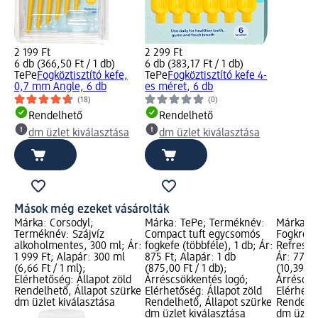
2 199 Ft
2 299 Ft
6 db (366,50 Ft / 1 db)
6 db (383,17 Ft / 1 db)
TePe
Fogköztisztító kefe,
TePe
Fogköztisztító kefe 4-
0,7 mm Angle, 6 db
es méret, 6 db
(18)
(0)
Rendelhető
Rendelhető
dm üzlet kiválasztása
dm üzlet kiválasztása
Mások még ezeket vásárolták
Márka: Corsodyl;
Márka: TePe; Terméknév:
Márka: O
Terméknév: Szájvíz
Compact tuft egycsomós
Fogkrém 
alkoholmentes, 300 ml; Ár:
fogkefe (többféle), 1 db; Ár:
Refreshi
1 999 Ft; Alapár: 300 ml
875 Ft; Alapár: 1 db
Ár: 779 F
(6,66 Ft / 1 ml);
(875,00 Ft / 1 db);
(10,39 Ft 
Elérhetőség: Állapot zöld
Árréscsökkentés logó;
Árréscsö
Rendelhető, Állapot szürke
Elérhetőség: Állapot zöld
Elérhető
dm üzlet kiválasztása
Rendelhető, Állapot szürke
Rendelhe
dm üzlet kiválasztása
dm üzlet