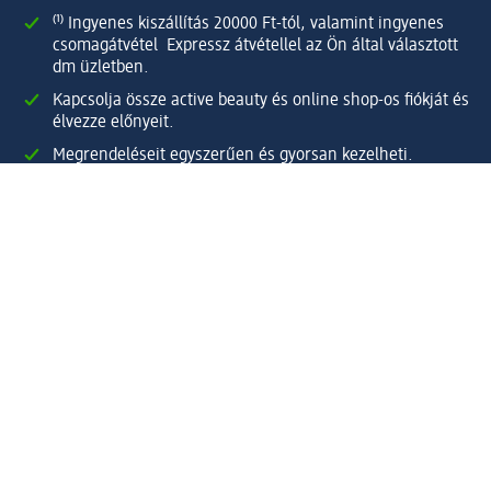
⁽¹⁾ Ingyenes kiszállítás 20000 Ft-tól, valamint ingyenes
csomagátvétel Expressz átvétellel az Ön által választott
dm üzletben.
Kapcsolja össze active beauty és online shop-os fiókját és
élvezze előnyeit.
Megrendeléseit egyszerűen és gyorsan kezelheti.
Regisztráljon most!
Kérdések és válaszok
Szolgáltatások
Ügyfélszolgálat
Fizetési lehetőségek
Szállítási és átvételi lehetőségek
Visszaküldés, visszatérítés
Hibás termék reklamáció
Csomagkövetés
Vállalatról