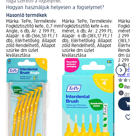
fogja szeretni a fogselymet.
A 
Hogyan használjuk helyesen a fogselymet?
Hasonló termékek
Márka: TePe; Terméknév:
Márka: TePe; Terméknév:
Márka: T
Fogköztisztító kefe, 0,7 mm
Fogköztisztító kefe 4-es
Fogköztis
Angle, 6 db; Ár: 2 199 Ft;
méret, 6 db; Ár: 2 299 Ft;
méretben
Alapár: 6 db (366,50 Ft / 1
Alapár: 6 db (383,17 Ft / 1
2 299 Ft;
db); Elérhetőség: Állapot
db); Elérhetőség: Állapot
(383,17 Ft
zöld Rendelhető, Állapot
zöld Rendelhető, Állapot
Elérhető
szürke dm üzlet
szürke dm üzlet
Rendelhe
kiválasztása
kiválasztása
dm üzlet
2 299 Ft
6 db (383
TePe
Fogk
féle mér
Rende
dm üz