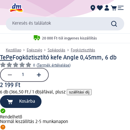
Keresés és találatok
20 000 Ft-tól ingyenes kiszállítás
Kezdőlap
Egészség
Szájápolás
Fogköztisztítás
TePe
Fogköztisztító kefe Angle 0,45mm, 6 db
0
(
Termék értékelése
)
2 199 Ft
6 db (366,50 Ft / 1 db)
áfával, plusz
szállítási díj
Kosárba
Rendelhető
Normál kiszállítás 2-5 munkanapon