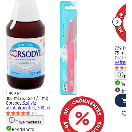
779 Ft
75 ml (10
Oral-B
Fo
Refreshi
Figy
Rende
dm üz
1 999 Ft
300 ml (6,66 Ft / 1 ml)
Corsodyl
Szájvíz
alkoholmentes, 300 ml
(19)
Figyelmeztetés
Rendelhető