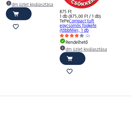
dm üzlet kiválasztása
875 Ft
1 db (875,00 Ft / 1 db)
TePe
Compact tuft
egycsomós fogkefe
(többféle), 1 db
(2)
Rendelhető
dm üzlet kiválasztása