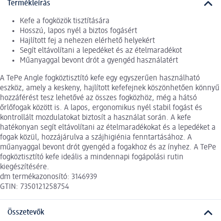
Termékleírás
Kefe a fogközök tisztítására
Hosszú, lapos nyél a biztos fogásért
Hajlított fej a nehezen elérhető helyekért
Segít eltávolítani a lepedéket és az ételmaradékot
Műanyaggal bevont drót a gyengéd használatért
A TePe Angle fogköztisztító kefe egy egyszerűen használható
eszköz, amely a keskeny, hajlított kefefejnek köszönhetően könnyű
hozzáférést tesz lehetővé az összes fogközhöz, még a hátsó
őrlőfogak között is. A lapos, ergonomikus nyél stabil fogást és
kontrollált mozdulatokat biztosít a használat során. A kefe
hatékonyan segít eltávolítani az ételmaradékokat és a lepedéket a
fogak közül, hozzájárulva a szájhigiénia fenntartásához. A
műanyaggal bevont drót gyengéd a fogakhoz és az ínyhez. A TePe
fogköztisztító kefe ideális a mindennapi fogápolási rutin
kiegészítésére.
dm termékazonosító: 3146939
GTIN: 7350121258754
Összetevők