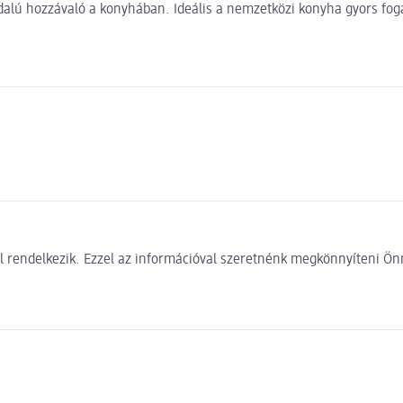
dalú hozzávaló a konyhában. Ideális a nemzetközi konyha gyors fogá
 rendelkezik. Ezzel az információval szeretnénk megkönnyíteni Önn