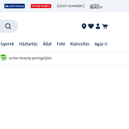
 Gyerek
Háztartás
Állat
Fotó
Kiárusítás
Nyár🌞
active beauty pontgyűjtés