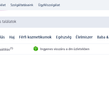
élet
Szolgáltatásaink
Ügyfélszolgálat
 találatok
lás
Haj
Férfi kozmetikumok
Egészség
Élelmiszer
Baba &
(1)
Ingyenes visszáru a dm üzletekben
zállítás