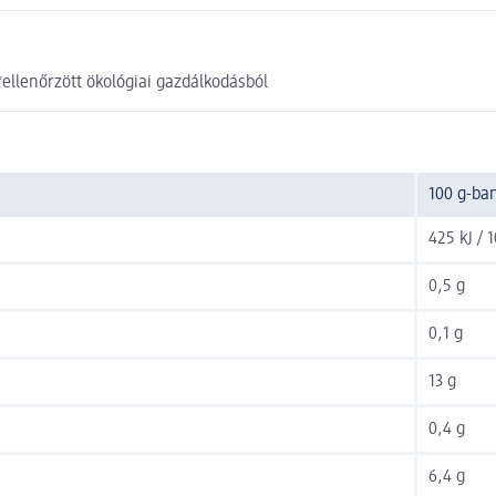
ellenőrzött ökológiai gazdálkodásból
100 g-ba
425 kJ / 1
0,5 g
0,1 g
13 g
0,4 g
6,4 g