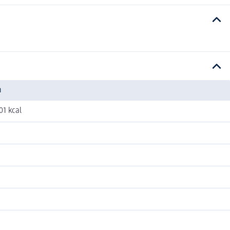
n
01 kcal