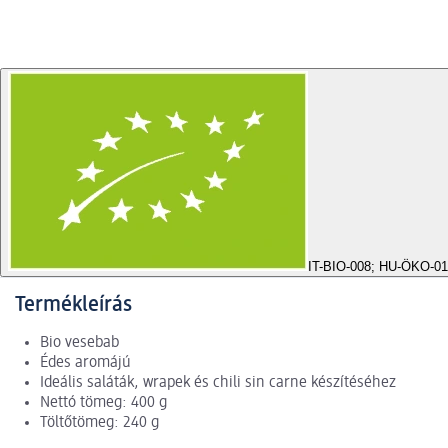
IT-BIO-008; HU-ÖKO-01
Termékleírás
Bio vesebab
Édes aromájú
Ideális saláták, wrapek és chili sin carne készítéséhez
Nettó tömeg: 400 g
Töltőtömeg: 240 g