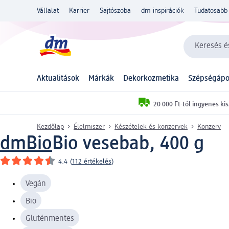
Vállalat
Karrier
Sajtószoba
dm inspirációk
Tudatosabb 
Keresés és
Aktualitások
Márkák
Dekorkozmetika
Szépségápo
20 000 Ft-tól ingyenes kis
Kezdőlap
Élelmiszer
Készételek és konzervek
Konzerv
dmBio
Bio vesebab, 400 g
4.4
(
112 értékelés
)
Vegán
Bio
Gluténmentes