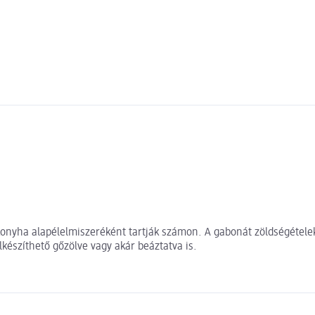
i konyha alapélelmiszeréként tartják számon. A gabonát zöldségétele
Elkészíthető gőzölve vagy akár beáztatva is.