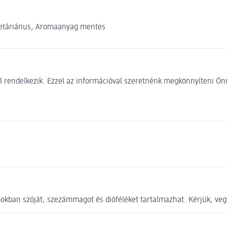
egetáriánus, Aromaanyag mentes
 rendelkezik. Ezzel az információval szeretnénk megkönnyíteni Önn
kban szóját, szezámmagot és dióféléket tartalmazhat. Kérjük, veg