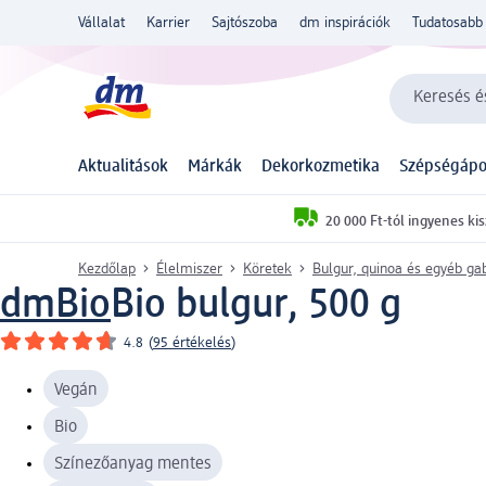
Vállalat
Karrier
Sajtószoba
dm inspirációk
Tudatosabb 
Keresés és
Aktualitások
Márkák
Dekorkozmetika
Szépségápo
20 000 Ft-tól ingyenes kis
Kezdőlap
Élelmiszer
Köretek
Bulgur, quinoa és egyéb ga
dmBio
Bio bulgur, 500 g
4.8
(
95 értékelés
)
Vegán
Bio
Színezőanyag mentes