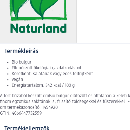
Termékleírás
Bio bulgur
Ellenőrzött ökológiai gazdálkodásból
Köretként, salátának vagy édes felfújtként
Vegán
Energiatartalom: 342 kcal / 100 g
A tört búzából készült dmBio bulgur előfőzött és általában a kelet
finom egzotikus salátának is, frissítő zöldségekkel és fűszerekkel. 
dm termékazonosító: 1454920
GTIN: 4066447732559
Termékjellemzők