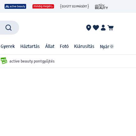
 Gyerek
Háztartás
Állat
Fotó
Kiárusítás
Nyár🌞
active beauty pontgyűjtés