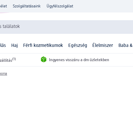
élet
Szolgáltatásaink
Ügyfélszolgálat
 találatok
lás
Haj
Férfi kozmetikumok
Egészség
Élelmiszer
Baba &
(1)
Ingyenes visszáru a dm üzletekben
zállítás
bona