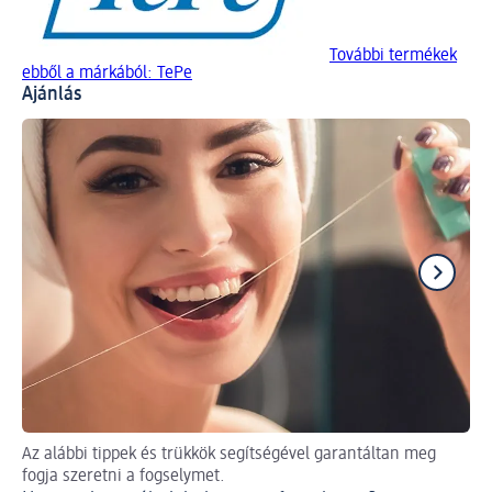
További termékek
ebből a márkából: TePe
Ajánlás
Az alábbi tippek és trükkök segítségével garantáltan meg
Tip
fogja szeretni a fogselymet.
A 