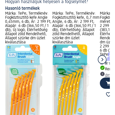
Hogyan használjuk helyesen a fogselymet?
Hasonló termékek
Márka: TePe; Terméknév:
Márka: TePe; Terméknév:
Márka: T
Fogköztisztító kefe Angle
Fogköztisztító kefe, 0,7 mm
Fogköztis
0,45mm, 6 db; Ár: 2 199 Ft;
Angle, 6 db; Ár: 2 199 Ft;
méretben
Alapár: 6 db (366,50 Ft / 1
Alapár: 6 db (366,50 Ft / 1
2 299 Ft;
db); Új logó; Elérhetőség:
db); Elérhetőség: Állapot
(383,17 Ft
Állapot zöld Rendelhető,
zöld Rendelhető, Állapot
Elérhető
Állapot szürke dm üzlet
szürke dm üzlet
Rendelhe
kiválasztása
kiválasztása
dm üzlet
2 299 Ft
6 db (383
TePe
Fogk
féle mér
Rende
dm üz