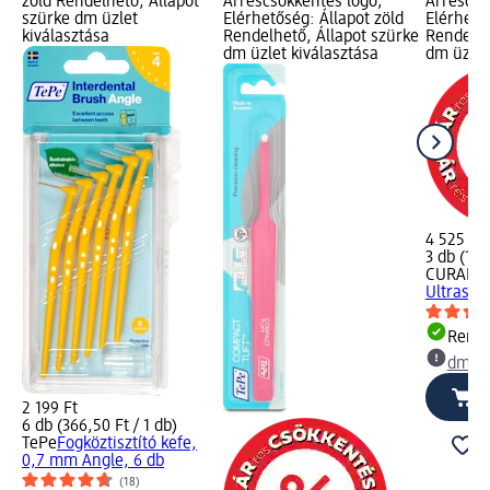
zöld Rendelhető, Állapot
Árréscsökkentés logó;
Árréscsö
szürke dm üzlet
Elérhetőség: Állapot zöld
Elérhető
kiválasztása
Rendelhető, Állapot szürke
Rendelhe
dm üzlet kiválasztása
dm üzlet
4 525 Ft
3 db (1 5
CURAPR
Ultrasoft
Rende
dm üz
2 199 Ft
6 db (366,50 Ft / 1 db)
TePe
Fogköztisztító kefe,
0,7 mm Angle, 6 db
(18)