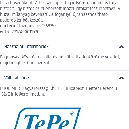
teszi használatát. A hosszú lapos fogantyú ergonomikus fogást
biztosít, így biztos és ellenőrzött mozdulatokat tesz lehetővé. A
huzal műanyag bevonatú, a fogantyú újrahasznosítható
polipropilénből készül.
dm termékazonosító: 1368358
GTIN: 7317400011530
Használati információk
Fogmosást követően erőltetés nélkül kell a fogközökbe vezetni,
majd megtisztítani azokat.
Vállalat címe
PROFIMED Magyarország Kft. 1131 Budapest, Reitter Ferenc u.
132/E info@profimed.hu