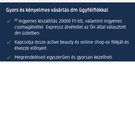
Gyors és kényelmes vásárlás dm ügyfélfiókkal
⁽¹⁾ Ingyenes kiszállítás 20000 Ft-tól, valamint ingyenes
csomagátvétel Expressz átvétellel az Ön által választott
dm üzletben.
Kapcsolja össze active beauty és online shop-os fiókját és
élvezze előnyeit.
Megrendeléseit egyszerűen és gyorsan kezelheti.
Regisztráljon most!
Kérdések és válaszok
Szolgáltatások
Ügyfélszolgálat
Fizetési lehetőségek
Szállítási és átvételi lehetőségek
Visszaküldés, visszatérítés
Hibás termék reklamáció
Csomagkövetés