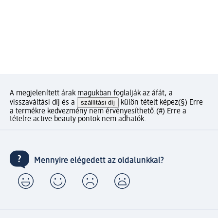
A megjelenített árak magukban foglalják az áfát, a
visszaváltási díj és a
szállítási díj
külön tételt képez
(§) Erre
a termékre kedvezmény nem érvényesíthető.
(#) Erre a
tételre active beauty pontok nem adhatók.
Mennyire elégedett az oldalunkkal?