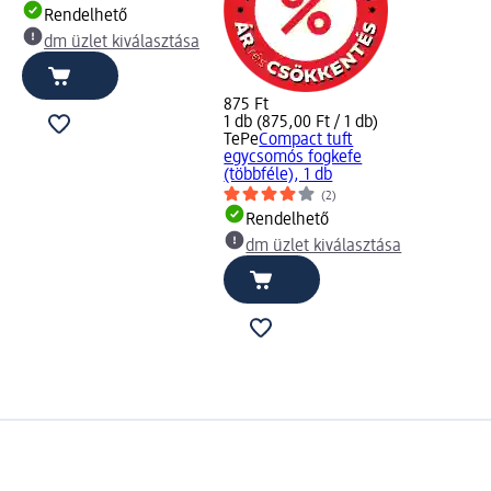
Rendelhető
dm üzlet kiválasztása
875 Ft
1 db (875,00 Ft / 1 db)
TePe
Compact tuft
egycsomós fogkefe
(többféle), 1 db
(2)
Rendelhető
dm üzlet kiválasztása