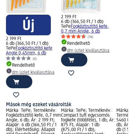
2 199 Ft
6 db (366,50 Ft / 1 db)
TePe
Fogköztisztító kefe,
0,7 mm Angle, 6 db
(18)
2 199 Ft
6 db (366,50 Ft / 1 db)
Rendelhető
TePe
Fogköztisztító kefe
dm üzlet kiválasztása
Angle 0,45mm, 6 db
(0)
Rendelhető
dm üzlet kiválasztása
Mások még ezeket vásárolták
Márka: TePe; Terméknév:
Márka: TePe; Terméknév:
Márka: 
Fogköztisztító kefe, 0,7 mm
Compact tuft egycsomós
Termékné
Angle, 6 db; Ár: 2 199 Ft;
fogkefe (többféle), 1 db; Ár:
5460 Ultr
Alapár: 6 db (366,50 Ft / 1
875 Ft; Alapár: 1 db
db; Ár: 4
db); Elérhetőség: Állapot
(875,00 Ft / 1 db);
db (1 508