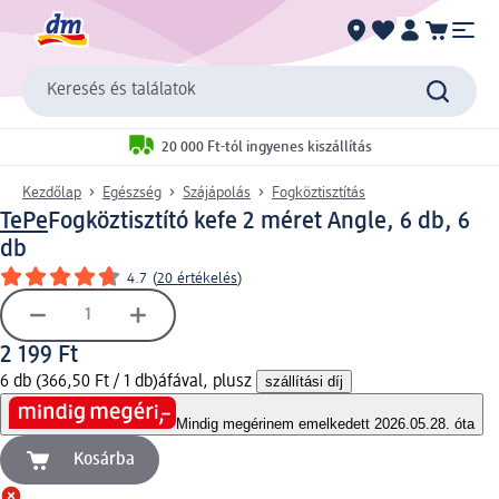
Keresés és találatok
20 000 Ft-tól ingyenes kiszállítás
Kezdőlap
Egészség
Szájápolás
Fogköztisztítás
TePe
Fogköztisztító kefe 2 méret Angle, 6 db, 6
db
4.7
(
20 értékelés
)
2 199 Ft
6 db (366,50 Ft / 1 db)
áfával, plusz
szállítási díj
Mindig megéri
nem emelkedett 2026.05.28. óta
Kosárba