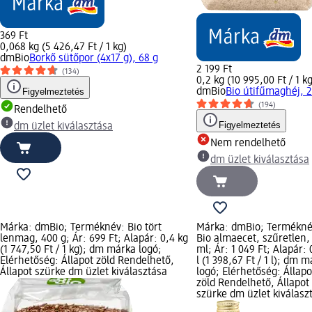
369 Ft
0,068 kg (5 426,47 Ft / 1 kg)
dmBio
Borkő sütőpor (4x17 g), 68 g
2 199 Ft
(134)
0,2 kg (10 995,00 Ft / 1 kg
Figyelmeztetés
dmBio
Bio útifűmaghéj, 
(194)
Rendelhető
Figyelmeztetés
dm üzlet kiválasztása
Nem rendelhető
dm üzlet kiválasztása
Márka: dmBio; Terméknév: Bio tört
Márka: dmBio; Termékné
lenmag, 400 g; Ár: 699 Ft; Alapár: 0,4 kg
Bio almaecet, szűretlen,
(1 747,50 Ft / 1 kg); dm márka logó;
ml; Ár: 1 049 Ft; Alapár: 
Elérhetőség: Állapot zöld Rendelhető,
l (1 398,67 Ft / 1 l); dm 
Állapot szürke dm üzlet kiválasztása
logó; Elérhetőség: Állapo
zöld Rendelhető, Állapot
szürke dm üzlet kiválasz