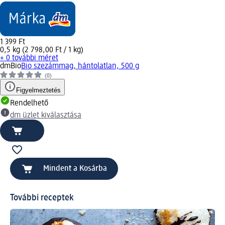
1 399 Ft
0,5 kg (2 798,00 Ft / 1 kg)
+ 0 további méret
dmBio
Bio szezámmag, hántolatlan, 500 g
(0)
Figyelmeztetés
Rendelhető
dm üzlet kiválasztása
Mindent a Kosárba
További receptek