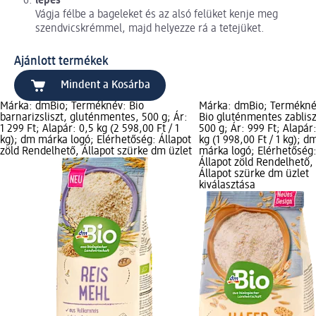
lépés
Vágja félbe a bageleket és az alsó felüket kenje meg
szendvicskrémmel, majd helyezze rá a tetejüket.
Ajánlott termékek
Mindent a Kosárba
Márka: dmBio; Terméknév: Bio
Márka: dmBio; Termékné
barnarizsliszt, gluténmentes, 500 g; Ár:
Bio gluténmentes zablisz
1 299 Ft; Alapár: 0,5 kg (2 598,00 Ft / 1
500 g; Ár: 999 Ft; Alapár
kg); dm márka logó; Elérhetőség: Állapot
kg (1 998,00 Ft / 1 kg); d
zöld Rendelhető, Állapot szürke dm üzlet
márka logó; Elérhetőség
Állapot zöld Rendelhető,
Állapot szürke dm üzlet
kiválasztása