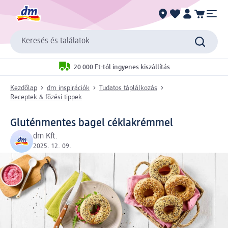
Keresés és találatok
20 000 Ft-tól ingyenes kiszállítás
Kezdőlap
dm inspirációk
Tudatos táplálkozás
Receptek & főzési tippek
Gluténmentes bagel céklakrémmel
dm Kft.
2025. 12. 09.