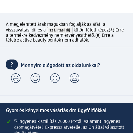
A megjelenített árak magukban foglalják az áfát, a
visszaváltási díj és a
szállítási díj
külön tételt képez
(§) Erre
a termékre kedvezmény nem érvényesíthető.
(#) Erre a
tételre active beauty pontok nem adhatók.
Mennyire elégedett az oldalunkkal?
Gyors és kényelmes vásárlás dm ügyfélfiókkal
⁽¹⁾ Ingyenes kiszállítás 20000 Ft-tól, valamint ingyenes
csomagátvétel Expressz átvétellel az Ön által választott