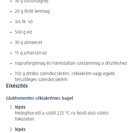
30 g útifűmaghéj
20 g őrölt lenmag
3/4 tk. só
560 g víz
30 g almaecet
15 g juharszirup
napraforgómag és hámozatlan szezámmag a díszítéshez
150 g dmBio szendvicskrém, céklakrém vagy egyéb
tetszőleges szendvicskrém
Elkészítés
Gluténmentes céklakrémes bagel
lépés
Melegítse elő a sütőt 225 °C-ra felső-alsó sütési
fokozaton.
lépés