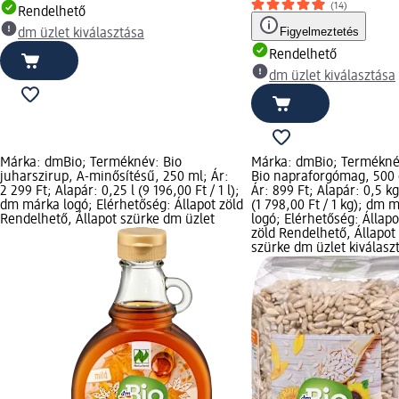
(14)
Rendelhető
Figyelmeztetés
dm üzlet kiválasztása
Rendelhető
dm üzlet kiválasztása
Márka: dmBio; Terméknév: Bio
Márka: dmBio; Termékné
juharszirup, A-minősítésű, 250 ml; Ár:
Bio napraforgómag, 500 
2 299 Ft; Alapár: 0,25 l (9 196,00 Ft / 1 l);
Ár: 899 Ft; Alapár: 0,5 kg
dm márka logó; Elérhetőség: Állapot zöld
(1 798,00 Ft / 1 kg); dm 
Rendelhető, Állapot szürke dm üzlet
logó; Elérhetőség: Állapo
zöld Rendelhető, Állapot
szürke dm üzlet kiválasz