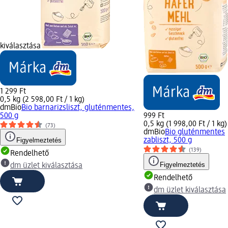
kiválasztása
1 299 Ft
0,5 kg (2 598,00 Ft / 1 kg)
dmBio
Bio barnarizsliszt, gluténmentes,
500 g
999 Ft
0,5 kg (1 998,00 Ft / 1 kg)
(73)
dmBio
Bio gluténmentes
Figyelmeztetés
zabliszt, 500 g
(139)
Rendelhető
Figyelmeztetés
dm üzlet kiválasztása
Rendelhető
dm üzlet kiválasztása