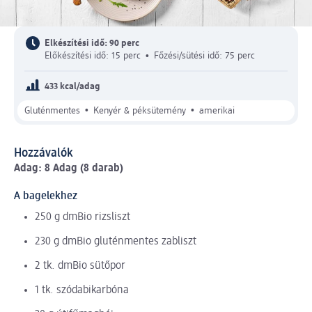
Elkészítési idő: 90 perc
Előkészítési idő: 15 perc
•
Főzési/sütési idő: 75 perc
433 kcal/adag
•
•
Gluténmentes
Kenyér & péksütemény
amerikai
Hozzávalók
Adag: 8 Adag (8 darab)
A bagelekhez
250 g dmBio rizsliszt
230 g dmBio gluténmentes zabliszt
2 tk. dmBio sütőpor
1 tk. szódabikarbóna