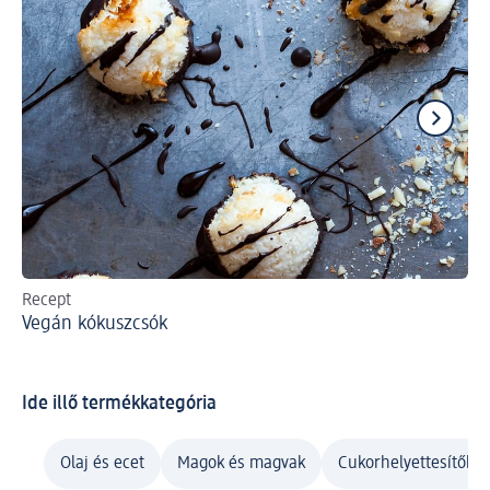
Recept
Re
Vegán kókuszcsók
Gl
Ide illő termékkategória
Olaj és ecet
Magok és magvak
Cukorhelyettesítők é