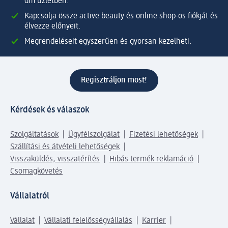
dm üzletben.
Kapcsolja össze active beauty és online shop-os fiókját és
élvezze előnyeit.
Megrendeléseit egyszerűen és gyorsan kezelheti.
Regisztráljon most!
Kérdések és válaszok
Szolgáltatások
Ügyfélszolgálat
Fizetési lehetőségek
Szállítási és átvételi lehetőségek
Visszaküldés, visszatérítés
Hibás termék reklamáció
Csomagkövetés
Vállalatról
Vállalat
Vállalati felelősségvállalás
Karrier