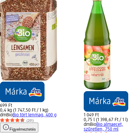
699 Ft
0,4 kg (1 747,50 Ft / 1 kg)
dmBio
Bio tört lenmag, 400 g
1 049 Ft
0,75 l (1 398,67 Ft / 1 l)
(201)
dmBio
Bio almaecet,
Figyelmeztetés
szűretlen, 750 ml