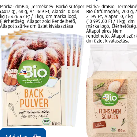
Márka: dmBio; Terméknév: Borkő sütőpor
Márka: dmBio; Termékné
(4x17 g), 68 g; Ár: 369 Ft; Alapár: 0,068
Bio útifűmaghéj, 200 g; 
kg (5 426,47 Ft / 1 kg); dm márka logó;
2 199 Ft; Alapár: 0,2 kg
Elérhetőség: Állapot zöld Rendelhető,
(10 995,00 Ft / 1 kg); dm
Állapot szürke dm üzlet kiválasztása
márka logó; Elérhetőség
Állapot piros Nem
rendelhető, Állapot szür
dm üzlet kiválasztása