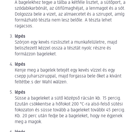
A bagelekhez tegye a tálba a kétféle lisztet, a sütőport, a
szódabikarbónát, az útifűmaghéjat, a lenmagot és a sót.
Dolgozza bele a vizet, az almaecetet és a szirupot, amíg
formázható tészta nem lesz belőle. A tészta lehet
ragacsos.
lépés
Szórjon egy kevés rizslisztet a munkafelületre, majd
belisztezett kézzel ossza a tésztát nyolc részre és
formázzon bageleket.
lépés
Kenje meg a bagelek tetejét egy kevés vízzel és egy
csepp juharsziruppal, majd forgassa bele őket a kívánt
feltétbe.s der Wahl wälzen.
lépés
Süsse a bageleket a sütő középső rácsán kb. 15 percig.
Ezután csökkentse a hőfokot 200 °C-ra alsó-felső sütési
fokozaton és süsse tovább a bageleket további 45 percig.
Kb. 20 perc után fedje be a bageleket, hogy ne égjenek
meg a magok.