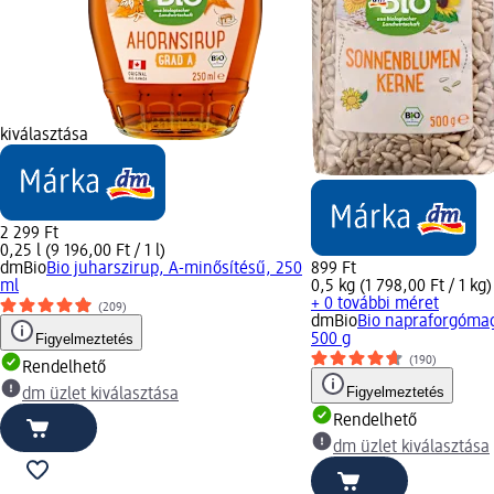
kiválasztása
2 299 Ft
0,25 l (9 196,00 Ft / 1 l)
dmBio
Bio juharszirup, A-minősítésű, 250
899 Ft
ml
0,5 kg (1 798,00 Ft / 1 kg)
+ 0 további méret
(209)
dmBio
Bio napraforgóma
Figyelmeztetés
500 g
(190)
Rendelhető
Figyelmeztetés
dm üzlet kiválasztása
Rendelhető
dm üzlet kiválasztása