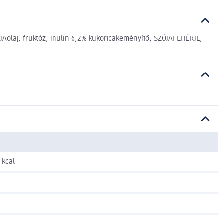
olaj, fruktóz, inulin 6,2% kukoricakeményítő, SZÓJAFEHÉRJE,
1 kcal