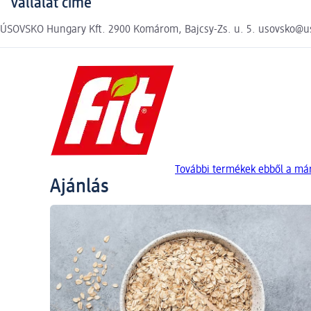
Vállalat címe
ÚSOVSKO Hungary Kft. 2900 Komárom, Bajcsy-Zs. u. 5. usovsko@u
További termékek ebből a márk
Ajánlás