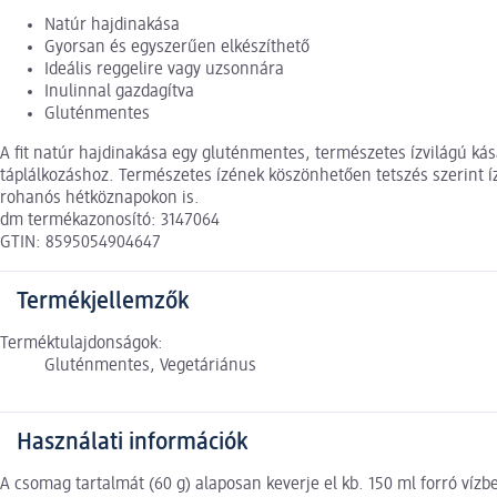
Natúr hajdinakása
Gyorsan és egyszerűen elkészíthető
Ideális reggelire vagy uzsonnára
Inulinnal gazdagítva
Gluténmentes
A fit natúr hajdinakása egy gluténmentes, természetes ízvilágú kása
táplálkozáshoz. Természetes ízének köszönhetően tetszés szerint í
rohanós hétköznapokon is.
dm termékazonosító: 3147064
GTIN: 8595054904647
Termékjellemzők
Terméktulajdonságok:
Gluténmentes, Vegetáriánus
Használati információk
A csomag tartalmát (60 g) alaposan keverje el kb. 150 ml forró vízb