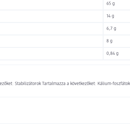
65 g
14 g
6,7 g
8 g
0,84 g
őket: Stabilizátorok Tartalmazza a következőket: Kálium-foszfátok 