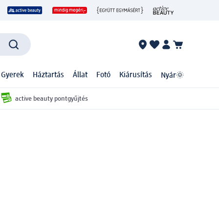
 Gyerek
Háztartás
Állat
Fotó
Kiárusítás
Nyár🌞
active beauty pontgyűjtés