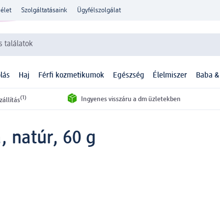
élet
Szolgáltatásaink
Ügyfélszolgálat
 találatok
lás
Haj
Férfi kozmetikumok
Egészség
Élelmiszer
Baba &
(1)
Ingyenes visszáru a dm üzletekben
zállítás
 natúr, 60 g