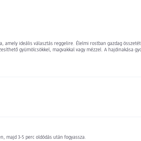
, amely ideális választás reggelire. Élelmi rostban gazdag összetéte
zesíthető gyümölcsökkel, magvakkal vagy mézzel. A hajdinakása gyo
en, majd 3-5 perc oldódás után fogyassza.