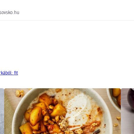
sovsko.hu
ából: fit