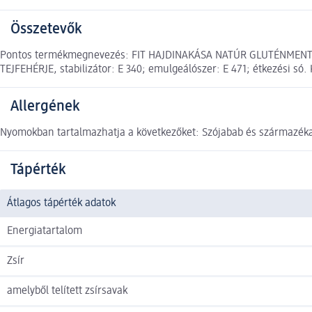
Összetevők
Pontos termékmegnevezés: FIT HAJDINAKÁSA NATÚR GLUTÉNMENTES 60
TEJFEHÉRJE, stabilizátor: E 340; emulgeálószer: E 471; étkezési só
Allergének
Nyomokban tartalmazhatja a következőket: Szójabab és származékai
Tápérték
Átlagos tápérték adatok
Energiatartalom
Zsír
amelyből telített zsírsavak