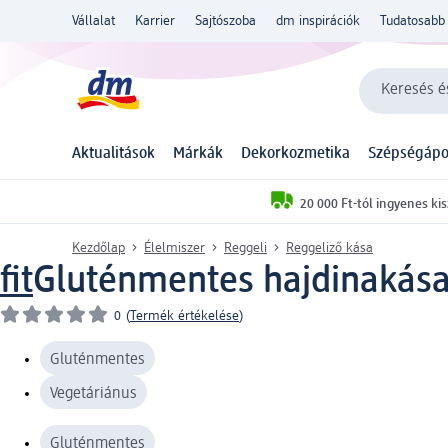
Vállalat
Karrier
Sajtószoba
dm inspirációk
Tudatosabb 
Keresés és
Aktualitások
Márkák
Dekorkozmetika
Szépségápo
20 000 Ft-tól ingyenes kis
Kezdőlap
Élelmiszer
Reggeli
Reggeliző kása
fit
Gluténmentes hajdinakása,
0
(
Termék értékelése
)
Gluténmentes
Vegetáriánus
Gluténmentes