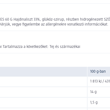
 G Hajdinaliszt 33%, glükóz-szirup, részben hidrogénezett SZÓJA
. Kérjük, vegye figyelembe az allergénekre vonatkozó információkat.
 Tartalmazza a következőket: Tej és származékai
100 g-ban
1 813 kJ / 43
14 g
1,5 g