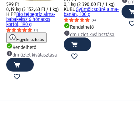
dm üz
599 Ft
0,1 kg (2 390,00 Ft / 1 kg)
0,19 kg (3 152,63 Ft / 1 kg)
KUBU
Gyümölcspüré alma-
HiPP
Bio tejbegríz alma-
banán, 100 g
babakeksz 6 hónapos
(4)
kortól, 190 g
Rendelhető
(1)
dm üzlet kiválasztása
Figyelmeztetés
Rendelhető
dm üzlet kiválasztása