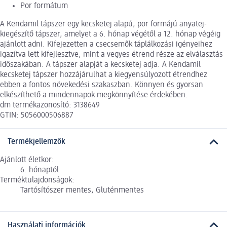
Por formátum
A Kendamil tápszer egy kecsketej alapú, por formájú anyatej-
kiegészítő tápszer, amelyet a 6. hónap végétől a 12. hónap végéig
ajánlott adni. Kifejezetten a csecsemők táplálkozási igényeihez
igazítva lett kifejlesztve, mint a vegyes étrend része az elválasztás
időszakában. A tápszer alapját a kecsketej adja. A Kendamil
kecsketej tápszer hozzájárulhat a kiegyensúlyozott étrendhez
ebben a fontos növekedési szakaszban. Könnyen és gyorsan
elkészíthető a mindennapok megkönnyítése érdekében.
dm termékazonosító: 3138649
GTIN: 5056000506887
Termékjellemzők
Ajánlott életkor:
6. hónaptól
Terméktulajdonságok:
Tartósítószer mentes, Gluténmentes
Használati információk