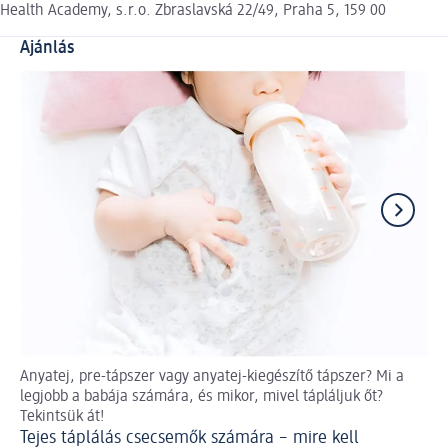
Health Academy, s.r.o. Zbraslavská 22/49, Praha 5, 159 00
Ajánlás
Anyatej, pre-tápszer vagy anyatej-kiegészítő tápszer? Mi a
A 
legjobb a babája számára, és mikor, mivel tápláljuk őt?
a v
Tekintsük át!
meg
Tejes táplálás csecsemők számára – mire kell
A 