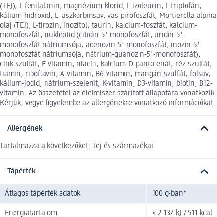
(TEJ), L-fenilalanin, magnézium-klorid, L-izoleucin, L-triptofán,
kálium-hidroxid, L- aszkorbinsav, vas-pirofoszfát, Mortierella alpina
olaj (TEJ), L-tirozin, inozitol, taurin, kalcium-foszfát, kalcium-
monofoszfát, nukleotid (citidin-5'-monofoszfát, uridin-5'-
monofoszfát nátriumsója, adenozin-5'-monofoszfát, inozin-5'-
monofoszfát nátriumsója, nátrium-guanozin-5′-monofoszfát),
cink-szulfát, E-vitamin, niacin, kalcium-D-pantotenát, réz-szulfát,
tiamin, riboflavin, A-vitamin, B6-vitamin, mangán-szulfát, folsav,
kálium-jodid, nátrium-szelenit, K-vitamin, D3-vitamin, biotin, B12-
vitamin. Az összetétel az élelmiszer szárított állapotára vonatkozik.
Kérjük, vegye figyelembe az allergénekre vonatkozó információkat.
Allergének
Tartalmazza a következőket: Tej és származékai
Tápérték
Átlagos tápérték adatok
100 g-ban*
Energiatartalom
< 2 137 kJ / 511 kcal