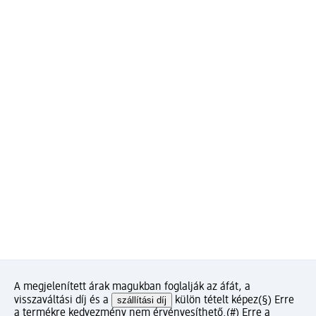
A megjelenített árak magukban foglalják az áfát, a
visszaváltási díj és a
szállítási díj
külön tételt képez
(§) Erre
a termékre kedvezmény nem érvényesíthető.
(#) Erre a