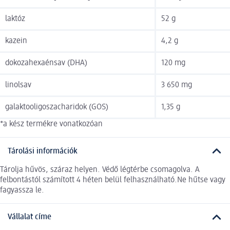
laktóz
52 g
kazein
4,2 g
dokozahexaénsav (DHA)
120 mg
linolsav
3 650 mg
galaktooligoszacharidok (GOS)
1,35 g
*a kész termékre vonatkozóan
Tárolási információk
Tárolja hűvös, száraz helyen. Védő légtérbe csomagolva. A
felbontástól számított 4 héten belül felhasználható.Ne hűtse vagy
fagyassza le.
Vállalat címe