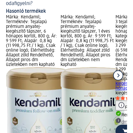
odafigyelni?
Hasonló termékek
Márka: Kendamil;
Márka: Kendamil;
Márka: M
Terméknév: Tejalapú
Terméknév: Tejalapú
3 tejalap
prémium anyatej-
prémium anyatej-
kiegészít
kiegészítő tápszer, 6
kiegészítő tápszer, 1 éves
hónapos 
hónapos kortól, 800 g; Ár:
kortól, 800 g; Ár: 9 599 Ft;
kategóri
9 599 Ft; Alapár: 0,8 kg
Alapár: 0,8 kg (11 998,75 Ft
kiegészít
(11 998,75 Ft / 1 kg); Csak
/ 1 kg); Csak online logó;
3 299 Ft;
online logó; Elérhetőség:
Elérhetőség: Állapot zöld
(6 598,00
Állapot zöld Rendelhető,
Rendelhető, Állapot piros
Elérhető
Állapot piros dm
dm üzletekben nem
Rendelhe
üzletekben nem kapható
kapható
dm üzlet
3 299 Ft
0,5 kg (6
Milupa
3 
kiegészít
hónapos.
kiegészí
Figy
Rende
dm üz