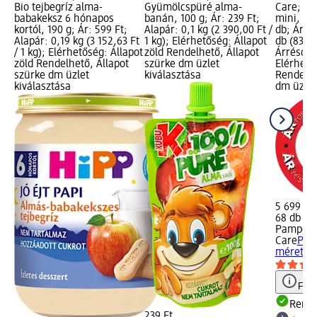
Bio tejbegríz alma-
Gyümölcspüré alma-
Care; Te
babakeksz 6 hónapos
banán, 100 g; Ár: 239 Ft;
mini, 2-
kortól, 190 g; Ár: 599 Ft;
Alapár: 0,1 kg (2 390,00 Ft /
db; Ár: 5
Alapár: 0,19 kg (3 152,63 Ft
1 kg); Elérhetőség: Állapot
db (83,81
/ 1 kg); Elérhetőség: Állapot
zöld Rendelhető, Állapot
Árréscsö
zöld Rendelhető, Állapot
szürke dm üzlet
Elérhető
szürke dm üzlet
kiválasztása
Rendelhe
kiválasztása
dm üzlet
5 699 Ft
68 db (83
Pampers
Care
Pele
méret, 4
Figy
Rende
239 Ft