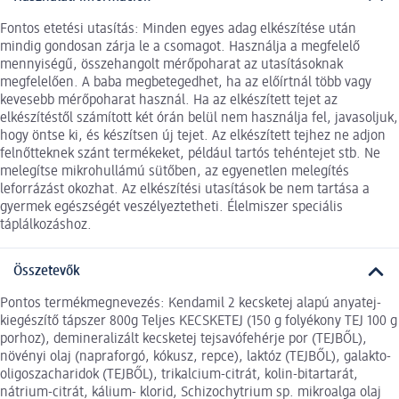
Fontos etetési utasítás: Minden egyes adag elkészítése után
mindig gondosan zárja le a csomagot. Használja a megfelelő
mennyiségű, összehangolt mérőpoharat az utasításoknak
megfelelően. A baba megbetegedhet, ha az előírtnál több vagy
kevesebb mérőpoharat használ. Ha az elkészített tejet az
elkészítéstől számított két órán belül nem használja fel, javasoljuk,
hogy öntse ki, és készítsen új tejet. Az elkészített tejhez ne adjon
felnőtteknek szánt termékeket, például tartós tehéntejet stb. Ne
melegítse mikrohullámú sütőben, az egyenetlen melegítés
leforrázást okozhat. Az elkészítési utasítások be nem tartása a
gyermek egészségét veszélyeztetheti. Élelmiszer speciális
táplálkozáshoz.
Összetevők
Pontos termékmegnevezés: Kendamil 2 kecsketej alapú anyatej-
kiegészítő tápszer 800g Teljes KECSKETEJ (150 g folyékony TEJ 100 g
porhoz), demineralizált kecsketej tejsavófehérje por (TEJBŐL),
növényi olaj (napraforgó, kókusz, repce), laktóz (TEJBŐL), galakto-
oligoszacharidok (TEJBŐL), trikalcium-citrát, kolin-bitartarát,
nátrium-citrát, kálium- klorid, Schizochytrium sp. mikroalga olaj