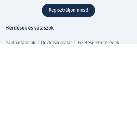
Regisztráljon most!
Kérdések és válaszok
Szolgáltatások
Ügyfélszolgálat
Fizetési lehetőségek
Szállítási és átvételi lehetőségek
Visszaküldés, visszatérítés
Hibás termék reklamáció
Csomagkövetés
Vállalatról
Vállalat
Vállalati felelősségvállalás
Karrier
Sajtószoba
Díjaink
Támogatási stratégia
Kiemelt kategóriáink