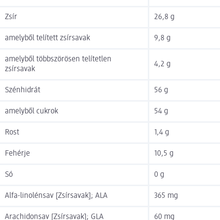
Zsír
26,8 g
amelyből telített zsírsavak
9,8 g
amelyből többszörösen telítetlen
4,2 g
zsírsavak
Szénhidrát
56 g
amelyből cukrok
54 g
Rost
1,4 g
Fehérje
10,5 g
Só
0 g
Alfa-linolénsav [Zsírsavak]; ALA
365 mg
Arachidonsav [Zsírsavak]; GLA
60 mg