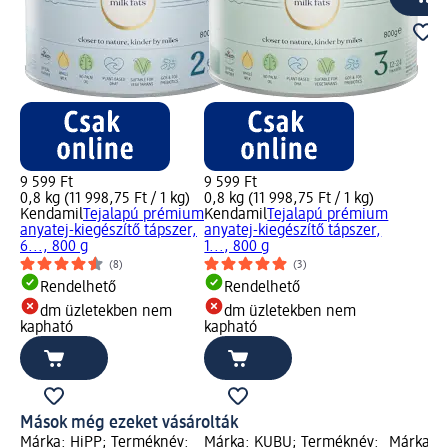
9 599 Ft
9 599 Ft
0,8 kg (11 998,75 Ft / 1 kg)
0,8 kg (11 998,75 Ft / 1 kg)
Kendamil
Tejalapú prémium
Kendamil
Tejalapú prémium
anyatej-kiegészítő tápszer,
anyatej-kiegészítő tápszer,
6..., 800 g
1..., 800 g
(8)
(3)
Rendelhető
Rendelhető
dm üzletekben nem
dm üzletekben nem
kapható
kapható
Mások még ezeket vásárolták
Márka: HiPP; Terméknév:
Márka: KUBU; Terméknév:
Márka: 