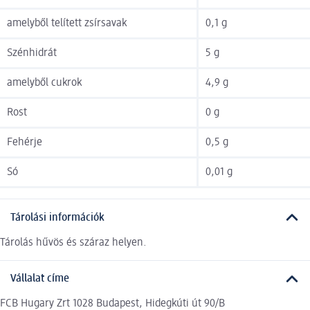
amelyből telített zsírsavak
0,1 g
Szénhidrát
5 g
amelyből cukrok
4,9 g
Rost
0 g
Fehérje
0,5 g
Só
0,01 g
Tárolási információk
Tárolás hűvös és száraz helyen.
Vállalat címe
FCB Hugary Zrt 1028 Budapest, Hidegkúti út 90/B