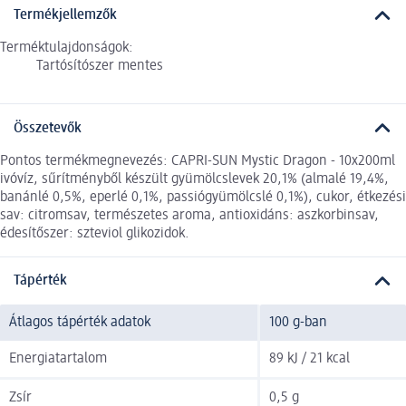
Termékjellemzők
Terméktulajdonságok:
Tartósítószer mentes
Összetevők
Pontos termékmegnevezés: CAPRI-SUN Mystic Dragon - 10x200ml
ivóvíz, sűrítményből készült gyümölcslevek 20,1% (almalé 19,4%,
banánlé 0,5%, eperlé 0,1%, passiógyümölcslé 0,1%), cukor, étkezési
sav: citromsav, természetes aroma, antioxidáns: aszkorbinsav,
édesítőszer: szteviol glikozidok.
Tápérték
Átlagos tápérték adatok
100 g-ban
Energiatartalom
89 kJ / 21 kcal
Zsír
0,5 g