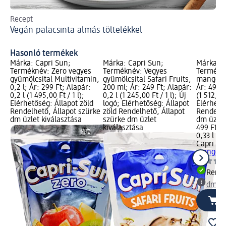
Recept
A 
Vegán palacsinta almás töltelékkel
va
Lé
Hasonló termékek
Márka: Capri Sun;
Márka: Capri Sun;
Márka: C
Terméknév: Zero vegyes
Terméknév: Vegyes
Termékn
gyümölcsital Multivitamin,
gyümölcsital Safari Fruits,
mangó-m
0,2 l; Ár: 299 Ft; Alapár:
200 ml; Ár: 249 Ft; Alapár:
Ár: 499 F
0,2 l (1 495,00 Ft / 1 l);
0,2 l (1 245,00 Ft / 1 l); Új
(1 512,12 
Elérhetőség: Állapot zöld
logó; Elérhetőség: Állapot
Elérhető
Rendelhető, Állapot szürke
zöld Rendelhető, Állapot
Rendelhe
dm üzlet kiválasztása
szürke dm üzlet
dm üzlet
kiválasztása
499 Ft
0,33 l (1 
Capri Su
mangó-m
Rende
dm üz