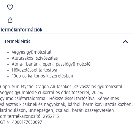
Termékinformációk
Termékleírás
Vegyes gyümölcsital
Alutasakos, szívószálas
Alma-, banán-, eper-, passiógyümölcslé
Hőkezeléssel tartósítva
10db-os kartonos kiszerelésben
Capri-Sun Mystic Dragon Alutasakos, szívószálas gyümölcsital.
Vegyes gyümölcslé cukorral és édesítőszerrel, 20,1%
gyümölcslétartalommal. Hőkezeléssel tartósítva. Kényelmes
választás kicsiknek és nagyoknak, bárhol, bármikor, utazás közben,
kiránduláson, ünnepségen, családi, baráti összejövetelen.
dm termékazonosító: 2952715
GTIN: 4000177030097