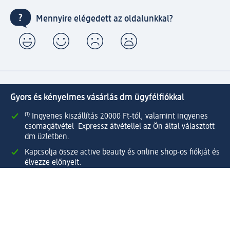
Mennyire elégedett az oldalunkkal?
Gyors és kényelmes vásárlás dm ügyfélfiókkal
⁽¹⁾ Ingyenes kiszállítás 20000 Ft-tól, valamint ingyenes
csomagátvétel Expressz átvétellel az Ön által választott
dm üzletben.
Kapcsolja össze active beauty és online shop-os fiókját és
élvezze előnyeit.
Megrendeléseit egyszerűen és gyorsan kezelheti.
Regisztráljon most!