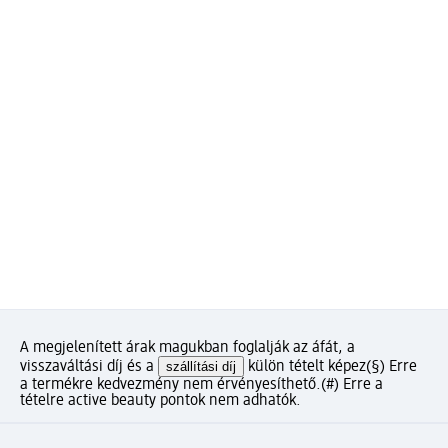
A megjelenített árak magukban foglalják az áfát, a
visszaváltási díj és a
szállítási díj
külön tételt képez
(§) Erre
a termékre kedvezmény nem érvényesíthető.
(#) Erre a
tételre active beauty pontok nem adhatók.