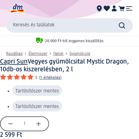
Keresés és találatok
20 000 Ft-tól ingyenes kiszállítás
Kezdőlap
Élelmiszer
Italok
Gyümölcslé
Capri Sun
Vegyes gyümölcsital Mystic Dragon,
10db-os kiszerelésben, 2 l
5
(
1 értékelés
)
Tartósítószer mentes
Tartósítószer mentes
2 599 Ft