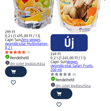
299 Ft
0,2 l (1 495,00 Ft / 1 l)
Capri Sun
Zero vegyes
gyümölcsital Multivitamin,
0,2 l
(1)
249 Ft
Rendelhető
0,2 l (1 245,00 Ft / 1 l)
Capri Sun
Vegyes
dm üzlet kiválasztása
gyümölcsital Safari Fruits,
200 ml
(0)
Rendelhető
dm üzlet kiválasztása