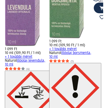
dm üz
1 099 Ft
10 ml (109,90 Ft / 1 ml)
1 099 Ft
+ 1 további méret
10 ml (109,90 Ft / 1 ml)
Naturol
Illóolaj borsmenta,
+ 1 további méret
10 ml
Naturol
Illóolaj levendula,
(1)
10 ml
(4)