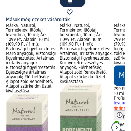
Mások még ezeket vásárolták
Márka: Naturol;
Márka: Naturol;
Márka: P
Terméknév: Illóolaj
Terméknév: Illóolaj
Terméknév
levendula, 10 ml; Ár:
borsmenta, 10 ml; Ár:
levendula
1 099 Ft; Alapár: 10 ml
1 099 Ft; Alapár: 10 ml
799 Ft; A
(109,90 Ft / 1 ml);
(109,90 Ft / 1 ml);
(79,90 F
Biztonsági figyelmeztetés:
Biztonsági figyelmeztetés:
logó; Elé
Maró anyagok, Biztonsági
Ártalmas, irritatív anyagok,
zöld Ren
figyelmeztetés: Ártalmas,
Biztonsági figyelmeztetés:
szürke d
irritatív anyagok,
Környezetre veszélyes
kiválasz
Biztonsági figyelmeztetés:
anyagok; Elérhetőség:
Egészségre ártalmas
Állapot zöld Rendelhető,
anyagok; Elérhetőség:
Állapot szürke dm üzlet
Állapot zöld Rendelhető,
kiválasztása
Állapot szürke dm üzlet
799 Ft
kiválasztása
10 ml (79
Profissi
levendul
Figy
Rende