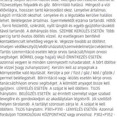
Tűzveszélyes folyadék és gőz. Bőrirritáló hatású. Mérgező a vízi
élővilágra, hosszan tartó károsodást okoz. Lenyelve ártalmas.
Légúti irritációt okozhat. Lenyelve és a légutakba kerülve halálos
lehet. Belélegezve ártalmas. Gyermekektől elzárva tartandó. Hőtől
, forró felülettől, szikrától, nyílt lángtól és egyéb gyújtóforrásoktól
távol tartandó. A dohányzás tilos. SZEMBE KERÜLÉS ESETÉN: Több
percig tartó óvatos öblítés vízzel. Az esetlegesen bentlévő
kontaktlencsét lehetőleg vegye ki. Végezze tovább az öblítést.
Viseljen védőkesztyűt/védőruházatot/szemvédelmet/arcvédelmet.
Tartós szemirritáció esetén kérje orvos tanácsát/hívjon orvosi
segítséget. BŐRREL (vagy hajjal) VALÓ ÉRINTKEZÉS ESETÉN:
azonnal vegyen le minden szennyezett ruhadarabot. A bőrt öblítse
le vízzel [vagy zuhanyozzon]. Kerülni kell az anyagnak a
környezetbe való kijutását. Kerülje a por / füst / gáz / köd / gőzök /
permet belélegzését. Bőrirritáció vagy -kiütés esetén kérje orvos
tanácsát/hívjon orvosi segítséget. A kiömlött anyagot össze kell
gyűjteni. LENYELÉS ESETÉN: A szájat ki kell öblíteni. TILOS
hánytatni. BELÉGZÉS ESETÉN: az érintett személyt vigye szabad
levegőre és gondoskodjon az akadálytalan légzésről. Jól szellőző
helyen tárolandó. A tartályt szorosan zárja le. A szájat ki kell
öblíteni. TILOS hánytatni. P301+P310 - LENYELÉS ESETÉN: Azonnal
forduljon TOXIKOLÓGIAI KÖZPONTHOZ vagy orvoshoz. P302+P352 -