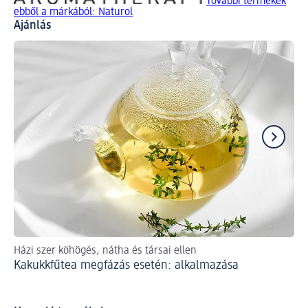
További termékek
ebből a márkából: Naturol
Ajánlás
Házi szer köhögés, nátha és társai ellen
Tip
Kakukkfűtea megfázás esetén: alkalmazása
tel
El
er