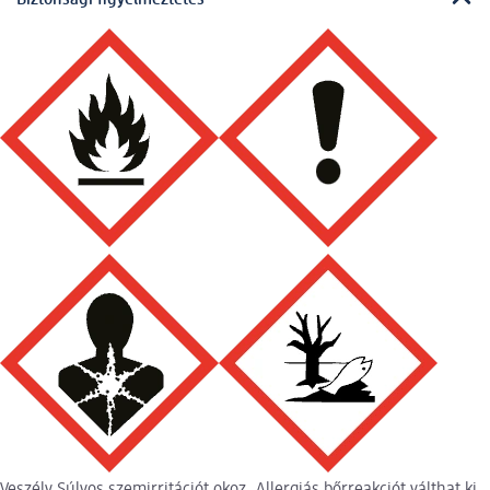
Veszély Súlyos szemirritációt okoz. Allergiás bőrreakciót válthat ki.