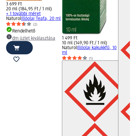
3 699 Ft
20 ml (184,95 Ft / 1 ml)
+ 1 további méret
Naturol
Illóolaj Teafa, 20 ml
(2)
Rendelhető
1 499 Ft
dm üzlet kiválasztása
10 ml (149,90 Ft / 1 ml)
Naturol
Illóolaj kakukkfű, 10
ml
(1)