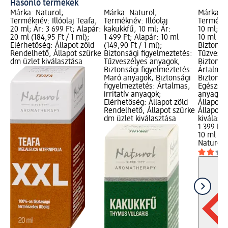
Hasonló termékek
Márka: Naturol;
Márka: Naturol;
Márka: N
Terméknév: Illóolaj Teafa,
Terméknév: Illóolaj
Termékné
20 ml; Ár: 3 699 Ft; Alapár:
kakukkfű, 10 ml; Ár:
10 ml; Ár
20 ml (184,95 Ft / 1 ml);
1 499 Ft; Alapár: 10 ml
10 ml (13
Elérhetőség: Állapot zöld
(149,90 Ft / 1 ml);
Biztonsá
Rendelhető, Állapot szürke
Biztonsági figyelmeztetés:
Tűzveszé
dm üzlet kiválasztása
Tűzveszélyes anyagok,
Biztonsá
Biztonsági figyelmeztetés:
Ártalmas,
Maró anyagok, Biztonsági
Biztonsá
figyelmeztetés: Ártalmas,
Egészség
irritatív anyagok;
anyagok;
Elérhetőség: Állapot zöld
Állapot 
Rendelhető, Állapot szürke
Állapot 
dm üzlet kiválasztása
kiválasz
1 399 Ft
10 ml (13
Naturol
I