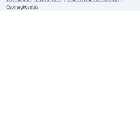
Visszaküldés, visszatérítés
Hibás termék reklamáció
Csomagkövetés
Vállalatról
Vállalat
Vállalati felelősségvállalás
Karrier
Sajtószoba
Díjaink
Támogatási stratégia
Kiemelt kategóriáink
Díjak
Fizetési lehetőségek