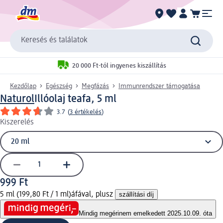
Keresés és találatok
20 000 Ft-tól ingyenes kiszállítás
Kezdőlap
Egészség
Megfázás
Immunrendszer támogatása
Naturol
Illóolaj teafa, 5 ml
3.7
(
3 értékelés
)
Kiszerelés
999 Ft
5 ml (199,80 Ft / 1 ml)
áfával, plusz
szállítási díj
Mindig megéri
nem emelkedett 2025.10.09. óta