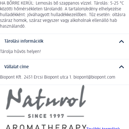
HA BŐRRE KERÜL: Lemosás bő szappanos vízzel. Tárolás: 5-25 °C
közötti hőmérsékleten tárolandó. A tartalom/edény elhelyezése
hulladékként: jóváhagyott hulladékkezelőben. Tűz esetén: oltásra
száraz homok, száraz vegyszer vagy alkoholnak ellenálló hab
használandó.
Tárolási információk
Tárolja hűvös helyen!
Vállalat címe
Biopont Kft. 2451 Ercsi Biopont utca 1. biopont@biopont.com