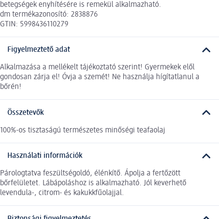
betegségek enyhítésére is remekül alkalmazható.
dm termékazonosító: 2838876
GTIN: 5998436110279
Figyelmeztető adat
Alkalmazása a mellékelt tájékoztató szerint! Gyermekek elől
gondosan zárja el! Óvja a szemét! Ne használja hígítatlanul a
bőrén!
Összetevők
100%-os tisztaságú természetes minőségi teafaolaj
Használati információk
Párologtatva feszültségoldó, élénkítő. Ápolja a fertőzött
bőrfelületet. Lábápoláshoz is alkalmazható. Jól keverhető
levendula-, citrom- és kakukkfűolajjal.
Biztonsági figyelmeztetés