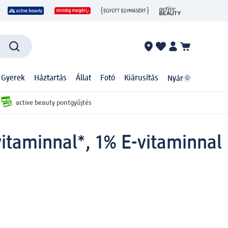
 Gyerek
Háztartás
Állat
Fotó
Kiárusítás
Nyár🌞
active beauty pontgyűjtés
itaminnal*, 1% E-vitaminnal