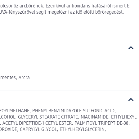
ölcsönöz arcbőrének. Ezenkívül antioxidáns hatásáról ismert E-
UVA-fényszűrővel segít megelőzni az idő előtti bőröregedést,
 mentes, Arcra
ENZOYLMETHANE, PHENYLBENZIMIDAZOLE SULFONIC ACID,
OHOL, GLYCERYL STEARATE CITRATE, NIACINAMIDE, ETHYLHEXYL
CETYL DIPEPTIDE-1 CETYL ESTER, PALMITOYL TRIPEPTIDE-38,
ROXIDE, CAPRYLYL GLYCOL, ETHYLHEXYLGLYCERIN,