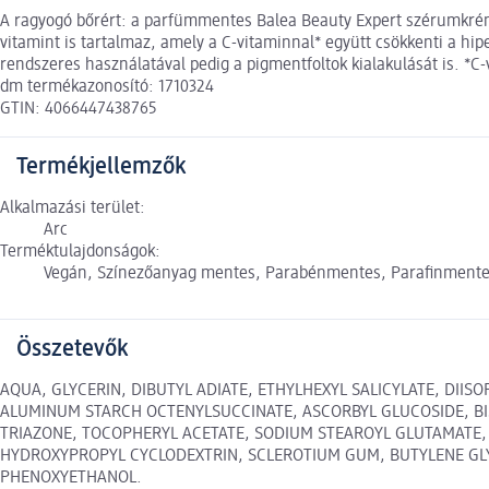
A ragyogó bőrért: a parfümmentes Balea Beauty Expert szérumkrém 2
vitamint is tartalmaz, amely a C-vitaminnal* együtt csökkenti a hi
rendszeres használatával pedig a pigmentfoltok kialakulását is. *C
dm termékazonosító: 1710324
GTIN: 4066447438765
Termékjellemzők
Alkalmazási terület:
Arc
Terméktulajdonságok:
Vegán, Színezőanyag mentes, Parabénmentes, Parafinmente
Összetevők
AQUA, GLYCERIN, DIBUTYL ADIATE, ETHYLHEXYL SALICYLATE, DII
ALUMINUM STARCH OCTENYLSUCCINATE, ASCORBYL GLUCOSIDE, BIS
TRIAZONE, TOCOPHERYL ACETATE, SODIUM STEAROYL GLUTAMATE, H
HYDROXYPROPYL CYCLODEXTRIN, SCLEROTIUM GUM, BUTYLENE GLY
PHENOXYETHANOL.