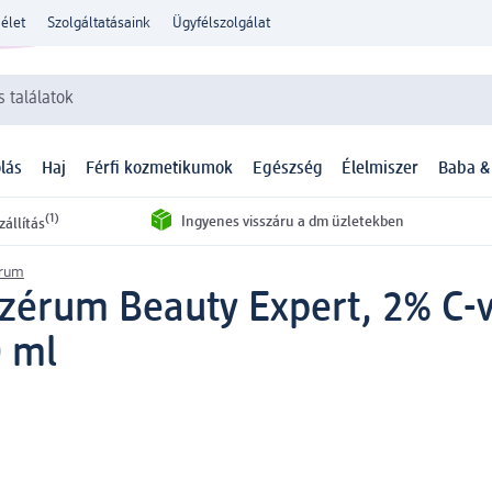
élet
Szolgáltatásaink
Ügyfélszolgálat
 találatok
lás
Haj
Férfi kozmetikumok
Egészség
Élelmiszer
Baba &
(1)
Ingyenes visszáru a dm üzletekben
zállítás
érum
szérum Beauty Expert, 2% C-v
0 ml