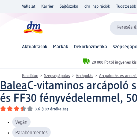
Vállalat
Karrier
Sajtószoba
dm inspirációk
Tudatosabb 
Keresés és
Aktualitások
Márkák
Dekorkozmetika
Szépségápo
20 000 Ft-tól ingyenes kis
Kezdőlap
Szépségápolás
Arcápolás
Arcpakolás és arcsz
Balea
C-vitaminos arcápoló 
és FF30 fényvédelemmel, 5
3.6
(
189 értékelés
)
Vegán
Parabénmentes