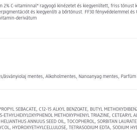
% C-vitaminnal* ragyogó kinézetet és kiegyenlített, friss tónust k
perpigmentációt és kiegyenlíti a bőrtónust. FF30 fényvédelemmel és 
-vitamin-derivátum
s/ásványiolaj mentes, Alkoholmentes, Nanoanyag mentes, Parfüm
SOPROPYL SEBACATE, C12-15 ALKYL BENZOATE, BUTYL METHOXYDIB
-ETHYLHEXYLOXYPHENOL METHOXYPHENYL TRIAZINE, CETEARYL ALC
ELIANTHUS ANNUUS SEED OIL, TOCOPHEROL, SORBITAN LAURATE, A
COL, HYDROXYETHYLCELLULOSE, TETRASODIUM EDTA, SODIUM HYD