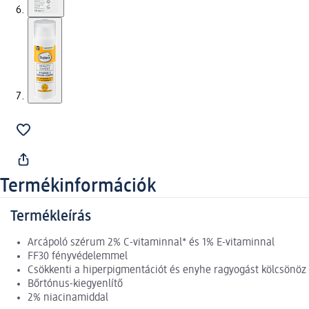
Termékinformációk
Termékleírás
Arcápoló szérum 2% C-vitaminnal* és 1% E-vitaminnal
FF30 fényvédelemmel
Csökkenti a hiperpigmentációt és enyhe ragyogást kölcsönöz
Bőrtónus-kiegyenlítő
2% niacinamiddal