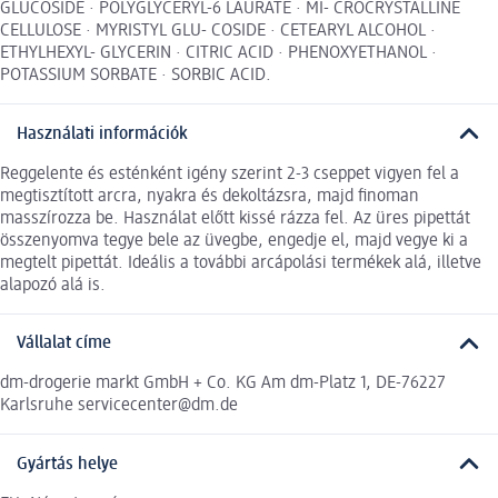
GLUCOSIDE · POLYGLYCERYL-6 LAURATE · MI- CROCRYSTALLINE
CELLULOSE · MYRISTYL GLU- COSIDE · CETEARYL ALCOHOL ·
ETHYLHEXYL- GLYCERIN · CITRIC ACID · PHENOXYETHANOL ·
POTASSIUM SORBATE · SORBIC ACID.
Használati információk
Reggelente és esténként igény szerint 2-3 cseppet vigyen fel a
megtisztított arcra, nyakra és dekoltázsra, majd finoman
masszírozza be. Használat előtt kissé rázza fel. Az üres pipettát
összenyomva tegye bele az üvegbe, engedje el, majd vegye ki a
megtelt pipettát. Ideális a további arcápolási termékek alá, illetve
alapozó alá is.
Vállalat címe
dm-drogerie markt GmbH + Co. KG Am dm-Platz 1, DE-76227
Karlsruhe servicecenter@dm.de
Gyártás helye