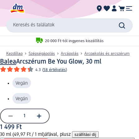
Keresés és találatok
20 000 Ft-tól ingyenes kiszállítás
Kezdőlap
Szépségápolás
Arcápolás
Arcpakolás és arcszérum
Balea
Arcszérum Be You Glow, 30 ml
4.3
(
58 értékelés
)
Vegán
Vegán
1 499 Ft
30 ml (49,97 Ft / 1 ml)
áfával, plusz
szállítási díj