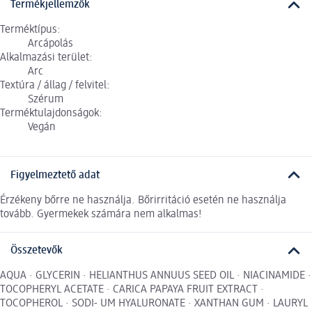
Termékjellemzők
Terméktípus:
Arcápolás
Alkalmazási terület:
Arc
Textúra / állag / felvitel:
Szérum
Terméktulajdonságok:
Vegán
Figyelmeztető adat
Érzékeny bőrre ne használja. Bőrirritáció esetén ne használja
tovább. Gyermekek számára nem alkalmas!
Összetevők
AQUA · GLYCERIN · HELIANTHUS ANNUUS SEED OIL · NIACINAMIDE ·
TOCOPHERYL ACETATE · CARICA PAPAYA FRUIT EXTRACT ·
TOCOPHEROL · SODI- UM HYALURONATE · XANTHAN GUM · LAURYL