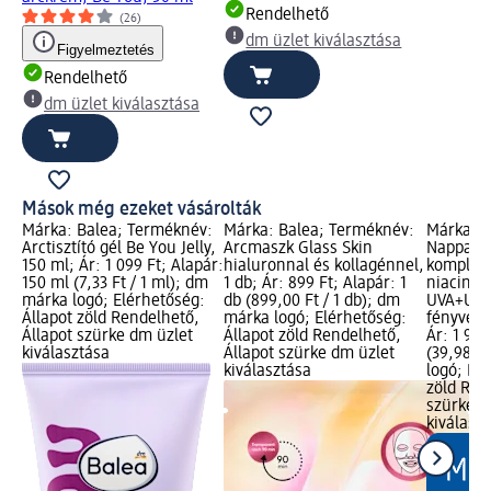
Rendelhető
(26)
dm üzlet kiválasztása
Figyelmeztetés
Rendelhető
dm üzlet kiválasztása
Mások még ezeket vásárolták
Márka: Balea; Terméknév:
Márka: Balea; Terméknév:
Márka: B
Arctisztító gél Be You Jelly,
Arcmaszk Glass Skin
Nappali 
150 ml; Ár: 1 099 Ft; Alapár:
hialuronnal és kollagénnel,
komplexs
150 ml (7,33 Ft / 1 ml); dm
1 db; Ár: 899 Ft; Alapár: 1
niacinam
márka logó; Elérhetőség:
db (899,00 Ft / 1 db); dm
UVA+UVB
Állapot zöld Rendelhető,
márka logó; Elérhetőség:
fényvéde
Állapot szürke dm üzlet
Állapot zöld Rendelhető,
Ár: 1 999
kiválasztása
Állapot szürke dm üzlet
(39,98 F
kiválasztása
logó; Elé
zöld Ren
szürke d
kiválasz