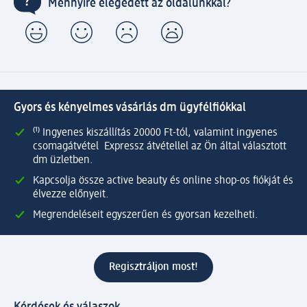
Mennyire elégedett az oldalunkkal?
Gyors és kényelmes vásárlás dm ügyfélfiókkal
⁽¹⁾ Ingyenes kiszállítás 20000 Ft-tól, valamint ingyenes
csomagátvétel Expressz átvétellel az Ön által választott
dm üzletben.
Kapcsolja össze active beauty és online shop-os fiókját és
élvezze előnyeit.
Megrendeléseit egyszerűen és gyorsan kezelheti.
Regisztráljon most!