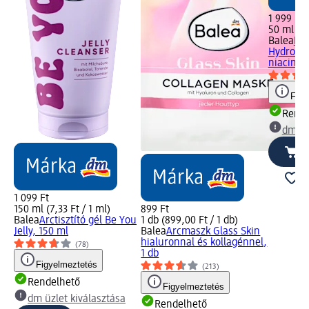
1 999 Ft
50 ml (39
Balea
Nap
Hydro-ko
niacinam
Figy
Rende
dm üz
1 099 Ft
150 ml (7,33 Ft / 1 ml)
899 Ft
Balea
Arctisztító gél Be You
1 db (899,00 Ft / 1 db)
Jelly, 150 ml
Balea
Arcmaszk Glass Skin
hialuronnal és kollagénnel,
(78)
1 db
Figyelmeztetés
(213)
Rendelhető
Figyelmeztetés
dm üzlet kiválasztása
Rendelhető