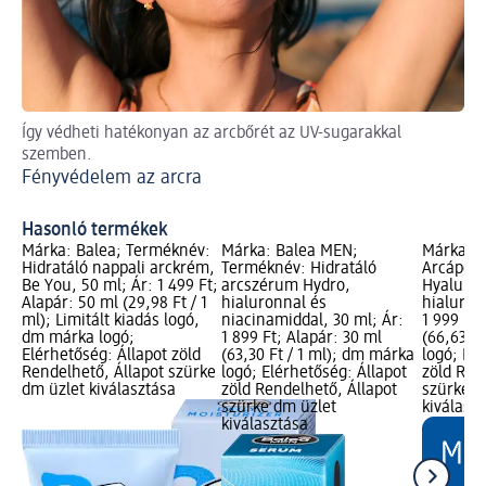
Így védheti hatékonyan az arcbőrét az UV-sugarakkal
A 
szemben.
köv
Fényvédelem az arcra
Ra
kö
Hasonló termékek
Márka: Balea; Terméknév:
Márka: Balea MEN;
Márka: B
Hidratáló nappali arckrém,
Terméknév: Hidratáló
Arcápoló
Be You, 50 ml; Ár: 1 499 Ft;
arcszérum Hydro,
Hyaluron
Alapár: 50 ml (29,98 Ft / 1
hialuronnal és
hialuron
ml); Limitált kiadás logó,
niacinamiddal, 30 ml; Ár:
1 999 Ft;
dm márka logó;
1 899 Ft; Alapár: 30 ml
(66,63 F
Elérhetőség: Állapot zöld
(63,30 Ft / 1 ml); dm márka
logó; Elé
Rendelhető, Állapot szürke
logó; Elérhetőség: Állapot
zöld Ren
dm üzlet kiválasztása
zöld Rendelhető, Állapot
szürke d
szürke dm üzlet
kiválasz
kiválasztása