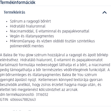
Termékinformációk
Termékleírás
Szérum a ragyogó bőrért
Hidratáló hialuronnal
Niacinamiddal, E-vitaminnal és papajakivonattal
Vegán és illatanyagmentes
Mikroműanyag- és vízben oldódó tisztán szintetikus
polimerektől mentes
A Balea Be You glow szérum hozzájárul a ragyogó és ápolt bőrkép
eléréséhez. Hidratáló hialuront, E-vitamint és papajakivonatot
tartalmazó formulája nedvességgel láthatja el a bőrt, a niacinamid
pedig támogathatja a bőr természetes védőrétegének funkcióját. A
pH-bőrsemleges és illatanyagmentes Balea Be You szérum
gyengéd ápolást nyújt. Kellemesen könnyed textúrája gyorsan
beszívódik anélkül, hogy zsíros érzetet hagyna maga után, és
élettel teli megjelenést kölcsönözhet az arcnak.
dm termékazonosító: 3116032
GTIN: 4066447882643