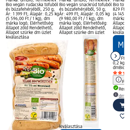
Márka: dmBio; Terméknév:
Márka: dmBio; Terméknév:
Márka: 
Bio vegán rudacska tofuból
Bio vegán snackrúd tofuból
Bio tofu,
és búzafehérjéből, 250 g;
és búzafehérjéből, 50 g;
829 Ft; A
Ár: 1 399 Ft; Alapár: 0,25 kg
Ár: 499 Ft; Alapár: 0,05 kg
(4 145,00
(5 596,00 Ft / 1 kg); dm
(9 980,00 Ft / 1 kg); dm
márka lo
márka logó; Elérhetőség:
márka logó; Elérhetőség:
Állapot 
Állapot zöld Rendelhető,
Állapot zöld Rendelhető,
Állapot 
Állapot szürke dm üzlet
Állapot szürke dm üzlet
kiválasz
kiválasztása
829 Ft
0,2 kg (4
dmBio
Bi
Figy
Rende
dm üz
kiválasztása