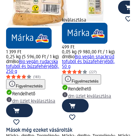
kiválasztása
499 Ft
1 399 Ft
0,05 kg (9 980,00 Ft / 1 kg)
0,25 kg (5 596,00 Ft / 1 kg)
dmBio
Bio vegán snackrúd
dmBio
Bio vegán rudacska
tofuból és búzafehérjéből,
tofuból és búzafehérjéből,
50 g
250 g
(227)
(183)
Figyelmeztetés
Figyelmeztetés
Rendelhető
Rendelhető
dm üzlet kiválasztása
dm üzlet kiválasztása
Mások még ezeket vásárolták