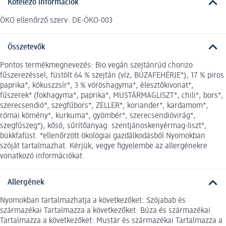
Kötelező információk
ÖKO ellenőrző szerv: DE-ÖKO-003
Összetevők
Pontos termékmegnevezés: Bio vegán szejtánrúd chorizo
fűszerezéssel, füstölt 64 % szejtán (víz, BÚZAFEHÉRJE*), 17 % piros
paprika*, kókuszzsír*, 3 % vöröshagyma*, élesztőkivonat*,
fűszerek* (fokhagyma*, paprika*, MUSTÁRMAGLISZT*, chili*, bors*,
szerecsendió*, szegfűbors*, ZELLER*, koriander*, kardamom*,
római kömény*, kurkuma*, gyömbér*, szerecsendióvirág*,
szegfűszeg*), kősó, sűrítőanyag: szentjánoskenyérmag-liszt*,
bükkfafüst. *ellenőrzött ökológiai gazdálkodásból Nyomokban
szóját tartalmazhat. Kérjük, vegye figyelembe az allergénekre
vonatkozó információkat.
Allergének
Nyomokban tartalmazhatja a következőket: Szójabab és
származékai Tartalmazza a következőket: Búza és származékai
Tartalmazza a következőket: Mustár és származékai Tartalmazza a