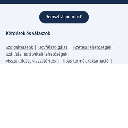
Regisztráljon most!
Kérdések és válaszok
Szolgáltatások
Ügyfélszolgálat
Fizetési lehetőségek
Szállítási és átvételi lehetőségek
Visszaküldés, visszatérítés
Hibás termék reklamáció
Csomagkövetés
Vállalatról
Vállalat
Vállalati felelősségvállalás
Karrier
Sajtószoba
Díjaink
Támogatási stratégia
Kiemelt kategóriáink