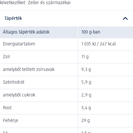
következőket: Zeller és származékai
Tápérték
Átlagos tápérték adatok
100 g-ban
Energiatartalom
1 035 kJ / 247 kcal
Zsír
11 g
amelyből telített zsírsavak
9,3 g
Szénhidrát
5,9 g
amelyből cukrok
2,9 g
Rost
3,4 g
Fehérje
29 g