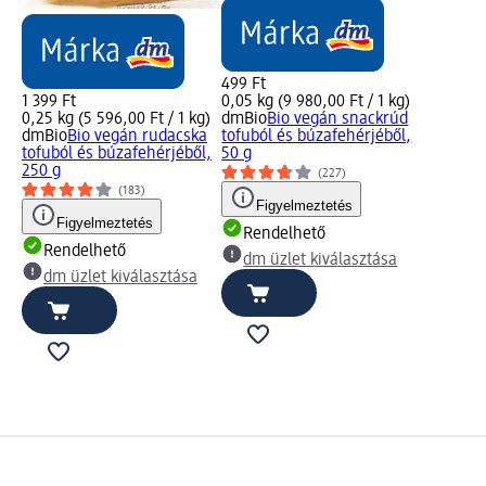
499 Ft
1 399 Ft
0,05 kg (9 980,00 Ft / 1 kg)
0,25 kg (5 596,00 Ft / 1 kg)
dmBio
Bio vegán snackrúd
dmBio
Bio vegán rudacska
tofuból és búzafehérjéből,
tofuból és búzafehérjéből,
50 g
250 g
(227)
(183)
Figyelmeztetés
Figyelmeztetés
Rendelhető
Rendelhető
dm üzlet kiválasztása
dm üzlet kiválasztása