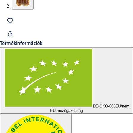
Termékinformációk
DE-ÖKO-003
EU/nem
EU-mezőgazdaság