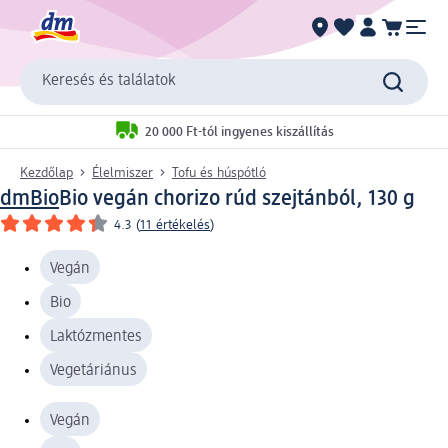
Keresés és találatok
20 000 Ft-tól ingyenes kiszállítás
Kezdőlap
Élelmiszer
Tofu és húspótló
dmBio
Bio vegán chorizo rúd szejtánból, 130 g
4.3
(
11 értékelés
)
Vegán
Bio
Laktózmentes
Vegetáriánus
Vegán