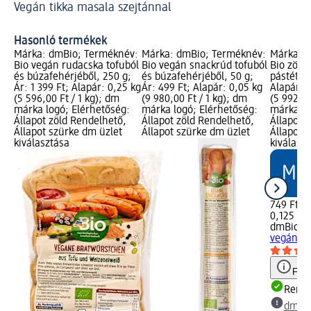
Vegán tikka masala szejtánnal
be
Me
Hasonló termékek
Márka: dmBio; Terméknév:
Márka: dmBio; Terméknév:
Márka: 
Bio vegán rudacska tofuból
Bio vegán snackrúd tofuból
Bio zöld
és búzafehérjéből, 250 g;
és búzafehérjéből, 50 g;
pástétom,
Ár: 1 399 Ft; Alapár: 0,25 kg
Ár: 499 Ft; Alapár: 0,05 kg
Alapár: 
(5 596,00 Ft / 1 kg); dm
(9 980,00 Ft / 1 kg); dm
(5 992,00
márka logó; Elérhetőség:
márka logó; Elérhetőség:
márka lo
Állapot zöld Rendelhető,
Állapot zöld Rendelhető,
Állapot 
Állapot szürke dm üzlet
Állapot szürke dm üzlet
Állapot 
kiválasztása
kiválasz
749 Ft
0,125 kg 
dmBio
Bi
vegán pá
Figy
Rende
dm üz