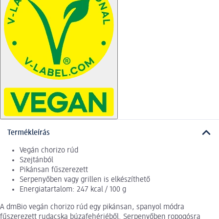
Termékleírás
Vegán chorizo rúd
Szejtánból
Pikánsan fűszerezett
Serpenyőben vagy grillen is elkészíthető
Energiatartalom: 247 kcal / 100 g
A dmBio vegán chorizo rúd egy pikánsan, spanyol módra
fűszerezett rudacska búzafehérjéből. Serpenyőben ropogósra