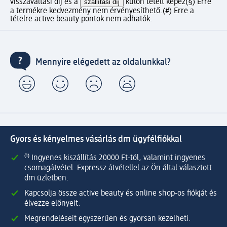
visszaváltási díj és a
szállítási díj
külön tételt képez
(§) Erre
a termékre kedvezmény nem érvényesíthető.
(#) Erre a
tételre active beauty pontok nem adhatók.
Mennyire elégedett az oldalunkkal?
Gyors és kényelmes vásárlás dm ügyfélfiókkal
⁽¹⁾ Ingyenes kiszállítás 20000 Ft-tól, valamint ingyenes
csomagátvétel Expressz átvétellel az Ön által választott
dm üzletben.
Kapcsolja össze active beauty és online shop-os fiókját és
élvezze előnyeit.
Megrendeléseit egyszerűen és gyorsan kezelheti.