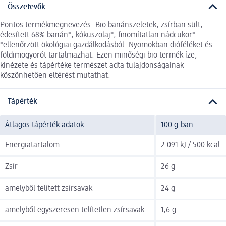
Összetevők
Pontos termékmegnevezés: Bio banánszeletek, zsírban sült,
édesített 68% banán*, kókuszolaj*, finomítatlan nádcukor*.
*ellenőrzött ökológiai gazdálkodásból. Nyomokban dióféléket és
földimogyorót tartalmazhat. Ezen minőségi bio termék íze,
kinézete és tápértéke természet adta tulajdonságainak
köszönhetően eltérést mutathat.
Tápérték
Átlagos tápérték adatok
100 g-ban
Energiatartalom
2 091 kJ / 500 kcal
Zsír
26 g
amelyből telített zsírsavak
24 g
amelyből egyszeresen telítetlen zsírsavak
1,6 g