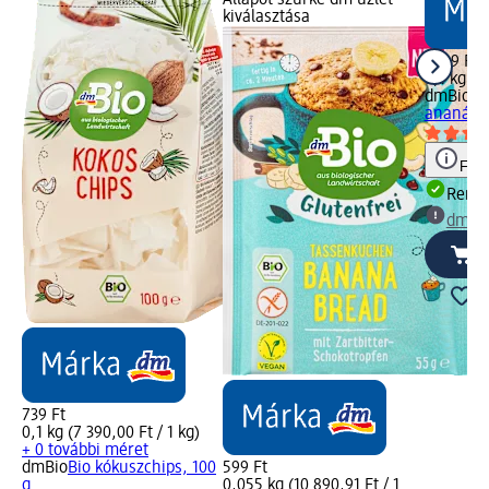
Állapot szürke dm üzlet
kiválasztása
1 199 Ft
0,1 kg (1
dmBio
Bi
ananászd
Figy
Rende
dm üz
739 Ft
0,1 kg (7 390,00 Ft / 1 kg)
+ 0 további méret
dmBio
Bio kókuszchips, 100
599 Ft
g
0,055 kg (10 890,91 Ft / 1