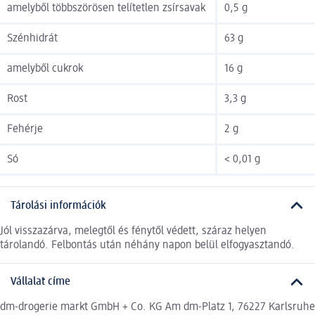
amelyből többszörösen telítetlen zsírsavak
0,5 g
Szénhidrát
63 g
amelyből cukrok
16 g
Rost
3,3 g
Fehérje
2 g
Só
< 0,01 g
Tárolási információk
Jól visszazárva, melegtől és fénytől védett, száraz helyen
tárolandó. Felbontás után néhány napon belül elfogyasztandó.
Vállalat címe
dm-drogerie markt GmbH + Co. KG Am dm-Platz 1, 76227 Karlsruhe