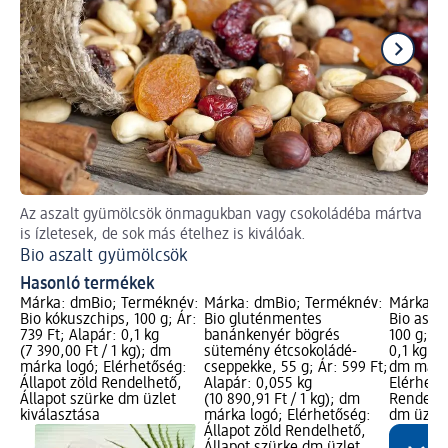
Az aszalt gyümölcsök önmagukban vagy csokoládéba mártva
Re
is ízletesek, de sok más ételhez is kiválóak.
Ve
Bio aszalt gyümölcsök
Hasonló termékek
Márka: dmBio; Terméknév:
Márka: dmBio; Terméknév:
Márka: 
Bio kókuszchips, 100 g; Ár:
Bio gluténmentes
Bio asza
739 Ft; Alapár: 0,1 kg
banánkenyér bögrés
100 g; Ár
(7 390,00 Ft / 1 kg); dm
sütemény étcsokoládé-
0,1 kg (1
márka logó; Elérhetőség:
cseppekke, 55 g; Ár: 599 Ft;
dm márk
Állapot zöld Rendelhető,
Alapár: 0,055 kg
Elérhető
Állapot szürke dm üzlet
(10 890,91 Ft / 1 kg); dm
Rendelhe
kiválasztása
márka logó; Elérhetőség:
dm üzlet
Állapot zöld Rendelhető,