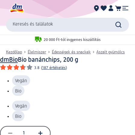
Keresés és találatok
20 000 Ft-tól ingyenes kiszállítás
Kezdőlap
Élelmiszer
Édességek és snackek
Aszalt gyümölcs
dmBio
Bio banánchips, 200 g
3.8
(
187 értékelés
)
Vegán
Bio
Vegán
Bio