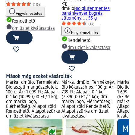
kg)
(113)
dmBio
Bio gluténmentes
Figyelmeztetés
banánkenyér bögrés
sütemény..., 55 g
Rendelhető
(34)
dm üzlet kiválasztása
Figyelmeztetés
Rendelhető
dm üzlet kiválasztása
Mások még ezeket vásárolták
Márka: dmBio; Terméknév:
Márka: dmBio; Terméknév:
Márka: 
Bio aszalt mangószeletek,
Bio kókuszchips, 100 g; Ár:
Bio liofil
100 g; Ár: 1 099 Ft; Alapár:
739 Ft; Alapár: 0,1 kg
1 699 Ft;
0,1 kg (10 990,00 Ft / 1 kg);
(7 390,00 Ft / 1 kg); dm
(67 960,0
dm márka logó;
márka logó; Elérhetőség:
márka lo
Elérhetőség: Állapot zöld
Állapot zöld Rendelhető,
Állapot 
Rendelhető, Állapot szürke
Állapot szürke dm üzlet
Állapot 
dm üzlet kiválasztása
kiválasztása
kiválasz