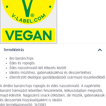
Termékleírás
Bio banánchips
Édes és ropogós
Édes nassolnivaló két étkezés között
Ideális müzlihez, gabonakásákhoz és desszertekhez
Ellenőrzött ökológiai gazdálkodásból származó összetevőkből
A dmBio banánchips ropogós és édes nassolnivaló. A napérlelte
banánt hámozást követően felszeletelik, kókuszolajban megsütik,
majd édesítik. Nagyszerű snack útközben, de müzlik, gabonakásák
és desszertek hozzávalójaként is ideális.
dm termékazonosító: 1611083