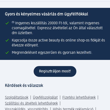
Gyors és kényelmes vásárlás dm ügyfélfiókkal
⁽¹⁾ Ingyenes kiszállítás 20000 Ft-tól, valamint ingyenes
csomagátvétel Expressz átvétellel az Ön által választott
dm üzletben.
Kapcsolja össze active beauty és online shop-os fiókját és
élvezze előnyeit.
Megrendeléseit egyszerűen és gyorsan kezelheti.
Regisztráljon most!
Kérdések és válaszok
Szolgáltatások
Ügyfélszolgálat
Fizetési lehetőségek
Szállítási és átvételi lehetőségek
Visszaküldés, visszatérítés
Hibás termék reklamáció