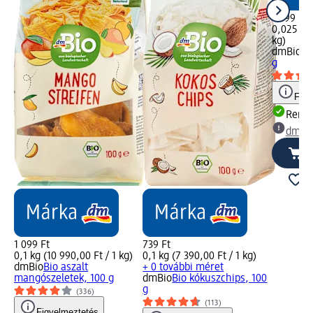
1 699 Ft
0,025 kg 
kg)
dmBio
Bi
g
Figy
Rende
dm üz
1 099 Ft
739 Ft
0,1 kg (10 990,00 Ft / 1 kg)
0,1 kg (7 390,00 Ft / 1 kg)
dmBio
Bio aszalt
+ 0 további méret
mangószeletek, 100 g
dmBio
Bio kókuszchips, 100
g
(336)
(113)
Figyelmeztetés