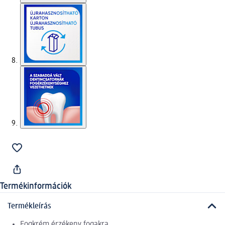
Termékinformációk
Termékleírás
Fogkrém érzékeny fogakra