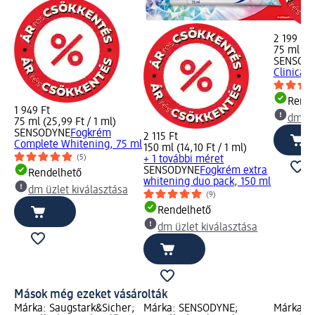
2 199 Ft
75 ml (29
SENSOD
Clinical 
Rende
1 949 Ft
dm üz
75 ml (25,99 Ft / 1 ml)
SENSODYNE
Fogkrém
2 115 Ft
Complete Whitening, 75 ml
150 ml (14,10 Ft / 1 ml)
(5)
+ 1 további méret
SENSODYNE
Fogkrém extra
Rendelhető
whitening duo pack, 150 ml
dm üzlet kiválasztása
(9)
Rendelhető
dm üzlet kiválasztása
Mások még ezeket vásárolták
Márka: Saugstark&Sicher;
Márka: SENSODYNE;
Márka: S