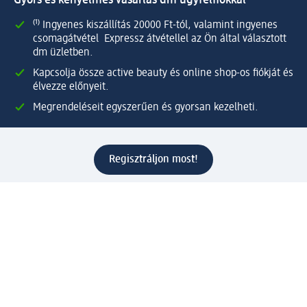
Gyors és kényelmes vásárlás dm ügyfélfiókkal
⁽¹⁾ Ingyenes kiszállítás 20000 Ft-tól, valamint ingyenes
csomagátvétel Expressz átvétellel az Ön által választott
dm üzletben.
Kapcsolja össze active beauty és online shop-os fiókját és
élvezze előnyeit.
Megrendeléseit egyszerűen és gyorsan kezelheti.
Regisztráljon most!
Kérdések és válaszok
Szolgáltatások
Ügyfélszolgálat
Fizetési lehetőségek
Szállítási és átvételi lehetőségek
Visszaküldés, visszatérítés
Hibás termék reklamáció
Csomagkövetés