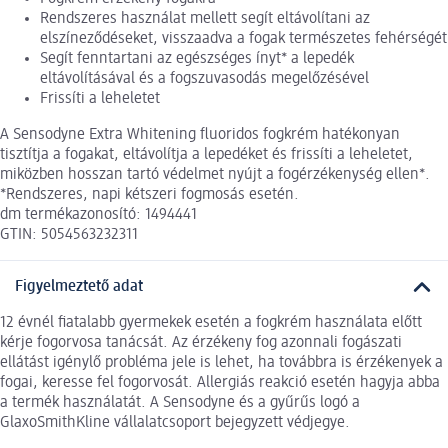
Rendszeres használat mellett segít eltávolítani az
elszíneződéseket, visszaadva a fogak természetes fehérségét
Segít fenntartani az egészséges ínyt* a lepedék
eltávolításával és a fogszuvasodás megelőzésével
Frissíti a leheletet
A Sensodyne Extra Whitening fluoridos fogkrém hatékonyan
tisztítja a fogakat, eltávolítja a lepedéket és frissíti a leheletet,
miközben hosszan tartó védelmet nyújt a fogérzékenység ellen*.
*Rendszeres, napi kétszeri fogmosás esetén.
dm termékazonosító: 1494441
GTIN: 5054563232311
Figyelmeztető adat
12 évnél fiatalabb gyermekek esetén a fogkrém használata előtt
kérje fogorvosa tanácsát. Az érzékeny fog azonnali fogászati
ellátást igénylő probléma jele is lehet, ha továbbra is érzékenyek a
fogai, keresse fel fogorvosát. Allergiás reakció esetén hagyja abba
a termék használatát. A Sensodyne és a gyűrűs logó a
GlaxoSmithKline vállalatcsoport bejegyzett védjegye.