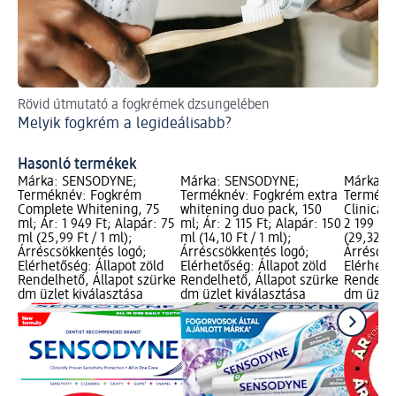
Rövid útmutató a fogkrémek dzsungelében
Ma
Melyik fogkrém a legideálisabb?
ke
Ho
Hasonló termékek
Márka: SENSODYNE;
Márka: SENSODYNE;
Márka: 
Terméknév: Fogkrém
Terméknév: Fogkrém extra
Termékn
Complete Whitening, 75
whitening duo pack, 150
Clinical 
ml; Ár: 1 949 Ft; Alapár: 75
ml; Ár: 2 115 Ft; Alapár: 150
2 199 Ft;
ml (25,99 Ft / 1 ml);
ml (14,10 Ft / 1 ml);
(29,32 Ft
Árréscsökkentés logó;
Árréscsökkentés logó;
Árréscsö
Elérhetőség: Állapot zöld
Elérhetőség: Állapot zöld
Elérhető
Rendelhető, Állapot szürke
Rendelhető, Állapot szürke
Rendelhe
dm üzlet kiválasztása
dm üzlet kiválasztása
dm üzlet