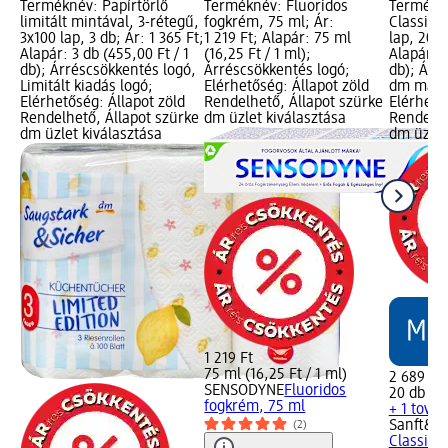
Terméknév: Papírtörlő
Terméknév: Fluoridos
Termékné
limitált mintával, 3-rétegű,
fogkrém, 75 ml; Ár:
Classic,
3x100 lap, 3 db; Ár: 1 365 Ft;
1 219 Ft; Alapár: 75 ml
lap, 20 d
Alapár: 3 db (455,00 Ft / 1
(16,25 Ft / 1 ml);
Alapár: 2
db); Árréscsökkentés logó,
Árréscsökkentés logó;
db); Árr
Limitált kiadás logó;
Elérhetőség: Állapot zöld
dm márk
Elérhetőség: Állapot zöld
Rendelhető, Állapot szürke
Elérhető
Rendelhető, Állapot szürke
dm üzlet kiválasztása
Rendelhe
dm üzlet kiválasztása
dm üzlet
1 219 Ft
75 ml (16,25 Ft / 1 ml)
2 689 Ft
SENSODYNE
Fluoridos
20 db (13
fogkrém, 75 ml
+ 1 tová
Sanft&Si
(2)
Classic,