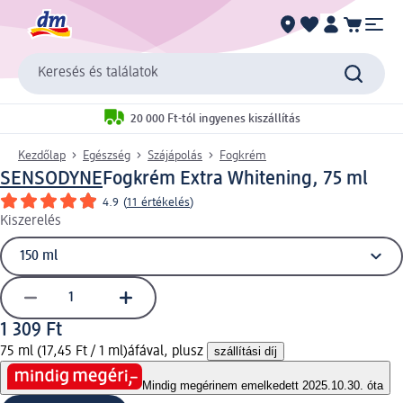
Keresés és találatok
20 000 Ft-tól ingyenes kiszállítás
Kezdőlap
Egészség
Szájápolás
Fogkrém
SENSODYNE
Fogkrém Extra Whitening, 75 ml
4.9
(
11 értékelés
)
Kiszerelés
1 309 Ft
75 ml (17,45 Ft / 1 ml)
áfával, plusz
szállítási díj
Mindig megéri
nem emelkedett 2025.10.30. óta