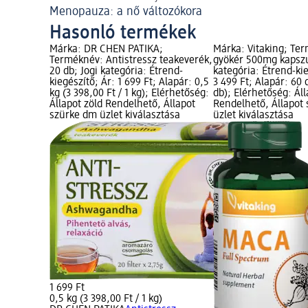
Menopauza: a nő változókora
Hasonló termékek
Márka: DR CHEN PATIKA;
Márka: Vitaking; Te
Terméknév: Antistressz teakeverék,
gyökér 500mg kapszu
20 db; Jogi kategória: Étrend-
kategória: Étrend-kie
kiegészítő; Ár: 1 699 Ft; Alapár: 0,5
3 499 Ft; Alapár: 60 d
kg (3 398,00 Ft / 1 kg); Elérhetőség:
db); Elérhetőség: Áll
Állapot zöld Rendelhető, Állapot
Rendelhető, Állapot
szürke dm üzlet kiválasztása
üzlet kiválasztása
1 699 Ft
0,5 kg (3 398,00 Ft / 1 kg)