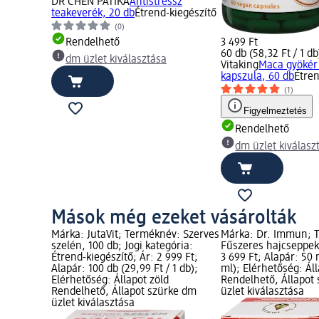
DR CHEN PATIKA
Antistressz
teakeverék, 20 db
Étrend-kiegészítő
(0)
Rendelhető
3 499 Ft
60 db (58,32 Ft / 1 db
dm üzlet kiválasztása
Vitaking
Maca gyöké
kapszula, 60 db
Étren
(1)
Figyelmeztetés
Rendelhető
dm üzlet kiválasz
Mások még ezeket vásárolták
Márka: JutaVit; Terméknév: Szerves
Márka: Dr. Immun; 
szelén, 100 db; Jogi kategória:
Fűszeres hajcseppek,
Étrend-kiegészítő; Ár: 2 999 Ft;
3 699 Ft; Alapár: 50 m
Alapár: 100 db (29,99 Ft / 1 db);
ml); Elérhetőség: Áll
Elérhetőség: Állapot zöld
Rendelhető, Állapot
Rendelhető, Állapot szürke dm
üzlet kiválasztása
üzlet kiválasztása