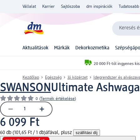
Vállalat
Karrier
Sajtószoba
dm inspirációk
Tudatosabb 
Keresés és
Aktualitások
Márkák
Dekorkozmetika
Szépségápo
20 000 Ft-tól ingyenes kis
Kezdőlap
Egészség
Jó közérzet
Idegrendszer és alvászav
SWANSON
Ultimate Ashwaga
0
(
Termék értékelése
)
6 099 Ft
60 db (101,65 Ft / 1 db)
áfával, plusz
szállítási díj