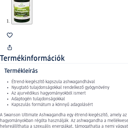
Termékinformációk
Termékleírás
Étrend-kiegészítő kapszula ashwagandhával
Nyugtató tulajdonságokkal rendelkező gyógynövény
Az ajurvédikus hagyományokból ismert
Adaptogén tulajdonságokkal
Kapszulás formátum a könnyű adagolásért
A Swanson Ultimate Ashwagandha egy étrend-kiegészítő, amely az á
hagyományokban régóta használják. Az ashwagandha a mellékvese ké
helyreállíthatja a szexuális energiákat, támogathatja a nemi vágya