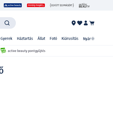
 Gyerek
Háztartás
Állat
Fotó
Kiárusítás
Nyár🌞
active beauty pontgyűjtés
ő