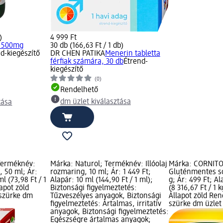
)
4 999 Ft
r 500mg
30 db (166,63 Ft / 1 db)
d-kiegészítő
DR CHEN PATIKA
Menerin tabletta
férfiak számára, 30 db
Étrend-
kiegészítő
(0)
Rendelhető
dm üzlet kiválasztása
tása
Terméknév:
Márka: Naturol; Terméknév: Illóolaj
Márka: CORNITO
 50 ml; Ár:
rozmaring, 10 ml; Ár: 1 449 Ft;
Gluténmentes sós
l (73,98 Ft / 1
Alapár: 10 ml (144,90 Ft / 1 ml);
g; Ár: 499 Ft; Al
apot zöld
Biztonsági figyelmeztetés:
(8 316,67 Ft / 1 
 szürke dm
Tűzveszélyes anyagok, Biztonsági
Állapot zöld Ren
figyelmeztetés: Ártalmas, irritatív
szürke dm üzlet 
anyagok, Biztonsági figyelmeztetés:
Egészségre ártalmas anyagok;