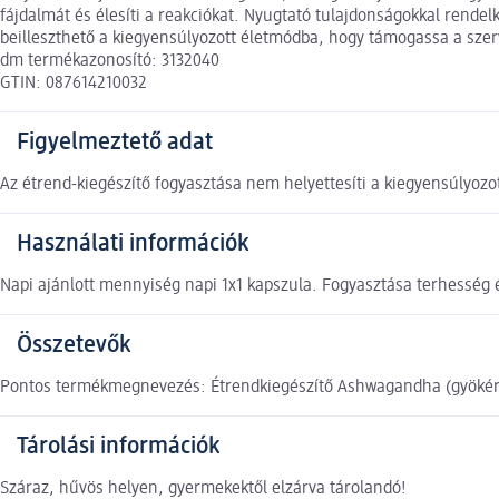
fájdalmát és élesíti a reakciókat. Nyugtató tulajdonságokkal re
beilleszthető a kiegyensúlyozott életmódba, hogy támogassa a szer
dm termékazonosító: 3132040
GTIN: 087614210032
Figyelmeztető adat
Az étrend-kiegészítő fogyasztása nem helyettesíti a kiegyensúlyozot
Használati információk
Napi ajánlott mennyiség napi 1x1 kapszula. Fogyasztása terhesség é
Összetevők
Pontos termékmegnevezés: Étrendkiegészítő Ashwagandha (gyökér ő
Tárolási információk
Száraz, hűvös helyen, gyermekektől elzárva tárolandó!