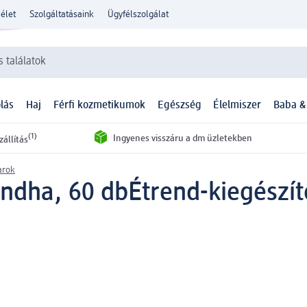
élet
Szolgáltatásaink
Ügyfélszolgálat
 találatok
lás
Haj
Férfi kozmetikumok
Egészség
Élelmiszer
Baba &
(1)
Ingyenes visszáru a dm üzletekben
zállítás
arok
ndha, 60 db
Étrend-kiegészít