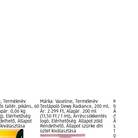
; Terméknév:
Márka: Vaseline; Terméknév:
Márka: Dom
 tallér, pikáns, 60
Testápoló Dewy Radiance, 200 ml;
tisztító rúd
apár: 0,06 kg
Ár: 2 299 Ft; Alapár: 200 ml
Ár: 1 449 Ft
kg); Elérhetőség:
(11,50 Ft / 1 ml); Árréscsökkentés
(9 660,00 Ft
delhető, Állapot
logó; Elérhetőség: Állapot zöld
Állapot zöld
kiválasztása
Rendelhető, Állapot szürke dm
szürke dm ü
üzlet kiválasztása
1 449 Ft
0,15 kg (9 66