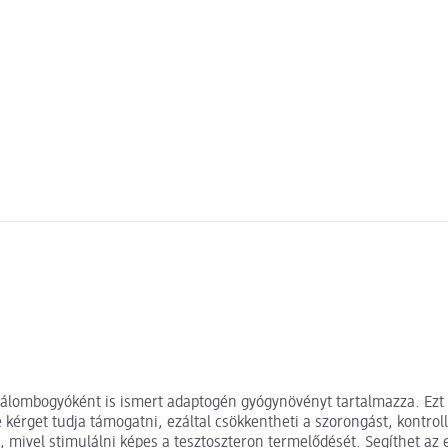
lombogyóként is ismert adaptogén gyógynövényt tartalmazza. Ezt a
rget tudja támogatni, ezáltal csökkentheti a szorongást, kontroll
t, mivel stimulálni képes a tesztoszteron termelődését. Segíthet az