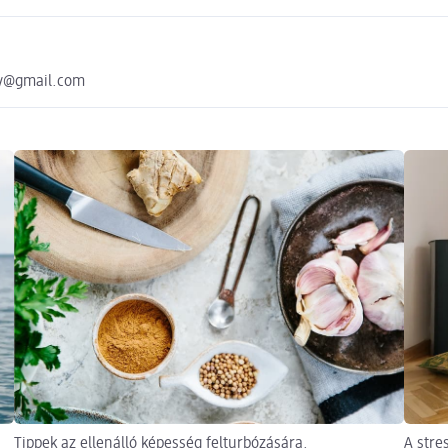
ay@gmail.com
Tippek az ellenálló képesség felturbózására.
A stre