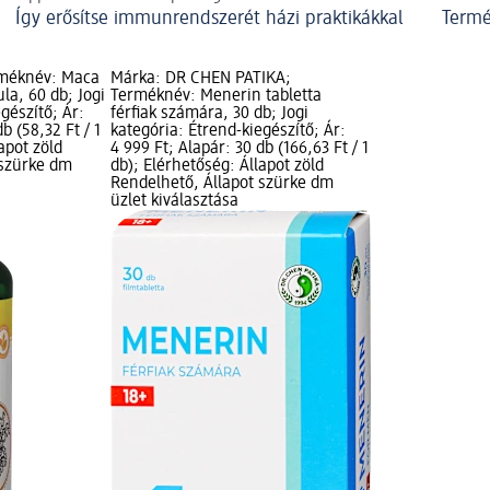
Így erősítse immunrendszerét házi praktikákkal
Termé
rméknév: Maca
Márka: DR CHEN PATIKA;
la, 60 db; Jogi
Terméknév: Menerin tabletta
gészítő; Ár:
férfiak számára, 30 db; Jogi
b (58,32 Ft / 1
kategória: Étrend-kiegészítő; Ár:
apot zöld
4 999 Ft; Alapár: 30 db (166,63 Ft / 1
 szürke dm
db); Elérhetőség: Állapot zöld
Rendelhető, Állapot szürke dm
üzlet kiválasztása