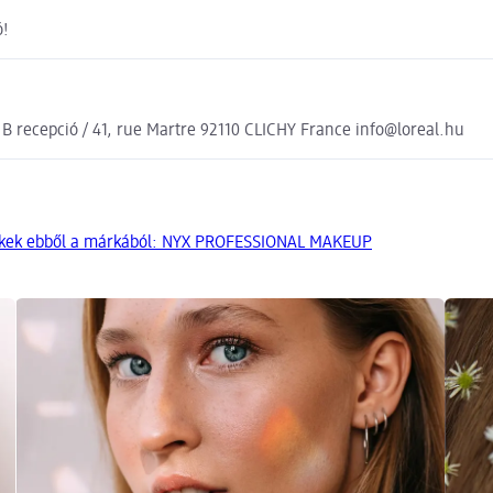
ó!
, B recepció / 41, rue Martre 92110 CLICHY France info@loreal.hu
ékek ebből a márkából: NYX PROFESSIONAL MAKEUP