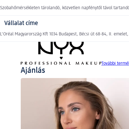
Szobahőmérsékleten tárolandó, közvetlen napfénytől távol tartand
Vállalat címe
L'Oréal Magyarország Kft 1034 Budapest, Bécsi út 68-84, II. emelet
További term
Ajánlás