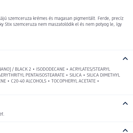
rmulájú szemceruza krémes és magasan pigmentált. Ferde, precíz
 Stix szemceruza nem maszatolódik el és nem potyog le, így
 [NANO] / BLACK 2 • ISODODECANE • ACRYLATES/STEARYL
RYTHRITYL PENTAISOSTEARATE • SILICA • SILICA DIMETHYL
LENE • C20-40 ALCOHOLS • TOCOPHERYL ACETATE •
et.