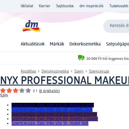
Vállalat
Karrier
Sajtószoba
dm inspirációk
Tudatosabb 
Keresés és
Aktualitások
Márkák
Dekorkozmetika
Szépségápo
20 000 Ft-tól ingyenes kis
Kezdőlap
Dekorkozmetika
Szem
Szemceruza
NYX PROFESSIONAL MAKEU
3.1
(
8 értékelés
)
Szín
Szemceruza, Epic Inky stix 01, Black Screen
Szemceruza, Epic Inky stix 06, Cobalt Click
Szemceruza, Epic Inky stix 02, Ember Energy
Szemceruza, Epic Inky stix 03, Kinetic Copper
Szemceruza, Epic Inky stix 10, Violet Volt