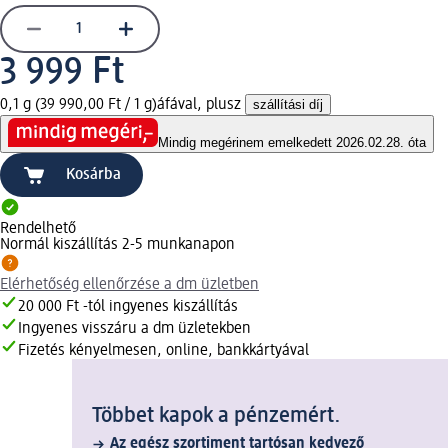
3 999 Ft
0,1 g (39 990,00 Ft / 1 g)
áfával, plusz
szállítási díj
Mindig megéri
nem emelkedett 2026.02.28. óta
Kosárba
Rendelhető
Normál kiszállítás 2-5 munkanapon
Elérhetőség ellenőrzése a dm üzletben
20 000 Ft -tól ingyenes kiszállítás
Ingyenes visszáru a dm üzletekben
Fizetés kényelmesen, online, bankkártyával
Többet kapok a pénzemért.
Az egész szortiment tartósan kedvező