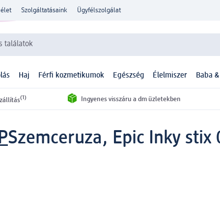
élet
Szolgáltatásaink
Ügyfélszolgálat
 találatok
lás
Haj
Férfi kozmetikumok
Egészség
Élelmiszer
Baba &
(1)
Ingyenes visszáru a dm üzletekben
zállítás
P
Szemceruza, Epic Inky stix 