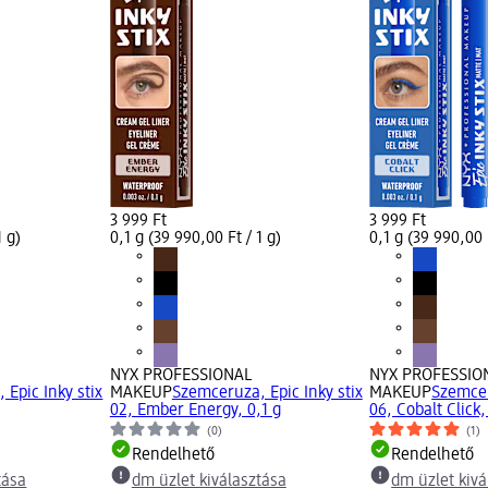
3 999 Ft
3 999 Ft
1 g)
0,1 g (39 990,00 Ft / 1 g)
0,1 g (39 990,00 F
NYX PROFESSIONAL
NYX PROFESSIO
 Epic Inky stix
MAKEUP
Szemceruza, Epic Inky stix
MAKEUP
Szemcer
02, Ember Energy, 0,1 g
06, Cobalt Click,
(0)
(1)
Rendelhető
Rendelhető
tása
dm üzlet kiválasztása
dm üzlet kivá