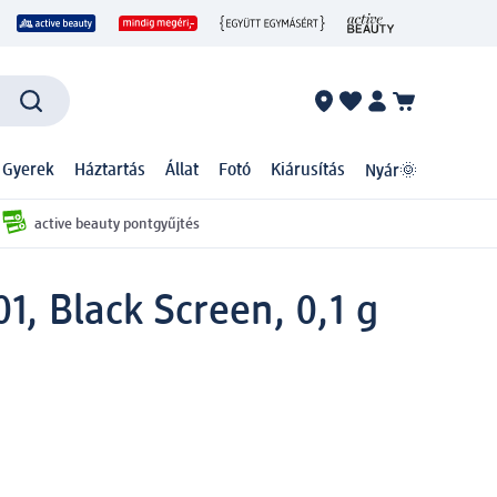
 Gyerek
Háztartás
Állat
Fotó
Kiárusítás
Nyár🌞
active beauty pontgyűjtés
01, Black Screen, 0,1 g