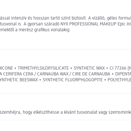
ssal intenzív és hosszan tartó színt biztosít. A vízálló, géles fo
usvonal is. A gyorsan száradó NYX PROFESSIONAL MAKEUP Epic Inky
zemektől a merész grafikus vonalakig.
THICONE • TRIMETHYLSILOXYSILICATE • SYNTHETIC WAX • CI 77266
CERIFERA CERA / CARNAUBA WAX / CIRE DE CARNAUBA • DIPENTAE
 • SYNTHETIC BEESWAX • SYNTHETIC FLUORPHLOGOPITE • POLYETHY
 a szemhéjra, hogy elkészíthesse a kívánt tusvonalat vagy szemsmink