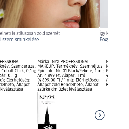
elheti ki stílusosan zöld szemét
Így készítheti 
d szem sminkelése
Foxy Eyes – e
OFESSIONAL
Márka: NYX PROFESSIONAL
Márka: NYX
knév: Szemceruza,
MAKEUP; Terméknév: Szemhéjtus
MAKEUP; Te
, Cobalt Click, 0,1 g;
Epic Ink - Nr. 01 Black/Fekete, 1 ml;
Epic Wear - 
pár: 0,1 g
Ár: 4 899 Ft; Alapár: 1 ml
4 999 Ft; Al
 g); Elérhetőség:
(4 899,00 Ft / 1 ml); Elérhetőség:
/ 1 ml); Elé
delhető, Állapot
Állapot zöld Rendelhető, Állapot
Rendelhető,
kiválasztása
szürke dm üzlet kiválasztása