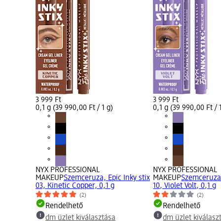
3 999 Ft
3 999 Ft
0,1 g (39 990,00 Ft / 1 g)
0,1 g (39 990,00 Ft / 
NYX PROFESSIONAL
NYX PROFESSIONAL
MAKEUP
Szemceruza, Epic Inky stix
MAKEUP
Szemceruza,
03, Kinetic Copper, 0,1 g
10, Violet Volt, 0,1 g
(2)
(2)
Rendelhető
Rendelhető
dm üzlet kiválasztása
dm üzlet kiválasz