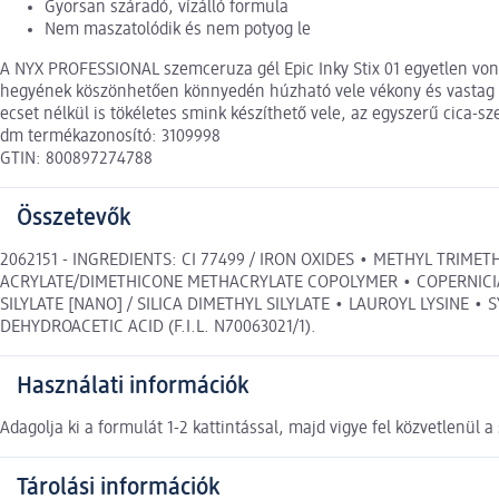
Gyorsan száradó, vízálló formula
Nem maszatolódik és nem potyog le
A NYX PROFESSIONAL szemceruza gél Epic Inky Stix 01 egyetlen voná
hegyének köszönhetően könnyedén húzható vele vékony és vastag t
ecset nélkül is tökéletes smink készíthető vele, az egyszerű cica-s
dm termékazonosító: 3109998
GTIN: 800897274788
Összetevők
2062151 - INGREDIENTS: CI 77499 / IRON OXIDES • METHYL TRIME
ACRYLATE/DIMETHICONE METHACRYLATE COPOLYMER • COPERNICIA 
SILYLATE [NANO] / SILICA DIMETHYL SILYLATE • LAUROYL LYSINE
DEHYDROACETIC ACID (F.I.L. N70063021/1).
Használati információk
Adagolja ki a formulát 1-2 kattintással, majd vigye fel közvetlenül
Tárolási információk