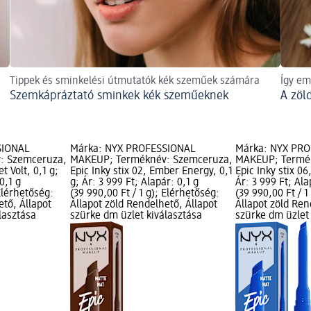
Tippek és sminkelési útmutatók kék szeműek számára
Így em
Szemkápráztató sminkek kék szeműeknek
A zöl
SIONAL
Márka: NYX PROFESSIONAL
Márka: NYX PR
: Szemceruza,
MAKEUP; Terméknév: Szemceruza,
MAKEUP; Termé
et Volt, 0,1 g;
Epic Inky stix 02, Ember Energy, 0,1
Epic Inky stix 06
0,1 g
g; Ár: 3 999 Ft; Alapár: 0,1 g
Ár: 3 999 Ft; Ala
 Elérhetőség:
(39 990,00 Ft / 1 g); Elérhetőség:
(39 990,00 Ft / 1
ető, Állapot
Állapot zöld Rendelhető, Állapot
Állapot zöld Ren
lasztása
szürke dm üzlet kiválasztása
szürke dm üzlet 