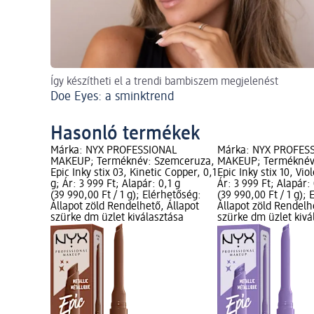
Így készítheti el a trendi bambiszem megjelenést
Doe Eyes: a sminktrend
Hasonló termékek
Márka: NYX PROFESSIONAL
Márka: NYX PROFES
MAKEUP; Terméknév: Szemceruza,
MAKEUP; Terméknév
Epic Inky stix 03, Kinetic Copper, 0,1
Epic Inky stix 10, Viol
g; Ár: 3 999 Ft; Alapár: 0,1 g
Ár: 3 999 Ft; Alapár: 
(39 990,00 Ft / 1 g); Elérhetőség:
(39 990,00 Ft / 1 g);
Állapot zöld Rendelhető, Állapot
Állapot zöld Rendelh
szürke dm üzlet kiválasztása
szürke dm üzlet kivá