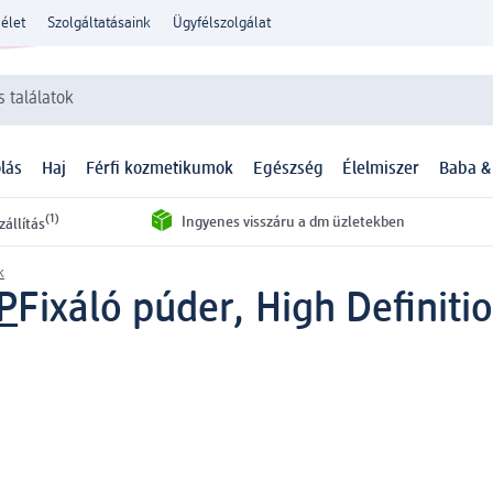
élet
Szolgáltatásaink
Ügyfélszolgálat
 találatok
lás
Haj
Férfi kozmetikumok
Egészség
Élelmiszer
Baba &
(1)
Ingyenes visszáru a dm üzletekben
zállítás
k
P
Fixáló púder, High Definiti