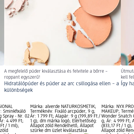
A megfelelő púder kiválasztása és felvitele a bőrre –
Útmuta
roppant egyszerű!
kell fe
Hidratálópúder és púder az arc csillogása ellen – a
Így h
különbségek
SIONAL
Márka: alverde NATURKOSMETIK;
Márka: NYX PR
 Sminkfixáló
Terméknév: Fixáló arcpúder, 9 g;
MAKEUP; Termék
 Spray - Nr. 02
Ár: 1 799 Ft; Alapár: 9 g (199,89 Ft /
Wonder Snatch 0
Ár: 4 499 Ft;
1 g); dm márka logó; Elérhetőség:
g; Ár: 4 999 Ft; 
Ft / 1 ml);
Állapot zöld Rendelhető, Állapot
(833,17 Ft / 1 g)
 zöld
szürke dm üzlet kiválasztása
Állapot zöld Ren