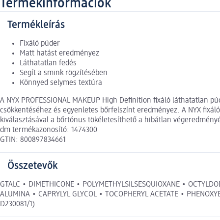
Termékinformációk
Termékleírás
Fixáló púder
Matt hatást eredményez
Láthatatlan fedés
Segít a smink rögzítésében
Könnyed selymes textúra
A NYX PROFESSIONAL MAKEUP High Definition fixáló láthatatlan púd
csökkentéséhez és egyenletes bőrfelszínt eredményez. A NYX fixáló
kiválasztásával a bőrtónus tökéletesíthető a hibátlan végeredményé
dm termékazonosító: 1474300
GTIN: 800897834661
Összetevők
GTALC • DIMETHICONE • POLYMETHYLSILSESQUIOXANE • OCTYLDOD
ALUMINA • CAPRYLYL GLYCOL • TOCOPHERYL ACETATE • PHENOXYETHANO
D230081/1).