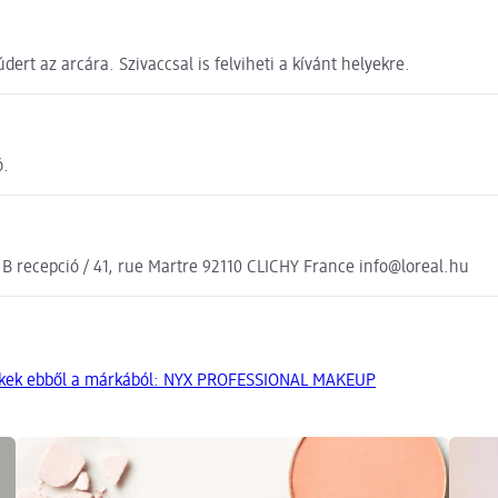
ert az arcára. Szivaccsal is felviheti a kívánt helyekre.
ó.
, B recepció / 41, rue Martre 92110 CLICHY France info@loreal.hu
ékek ebből a márkából: NYX PROFESSIONAL MAKEUP