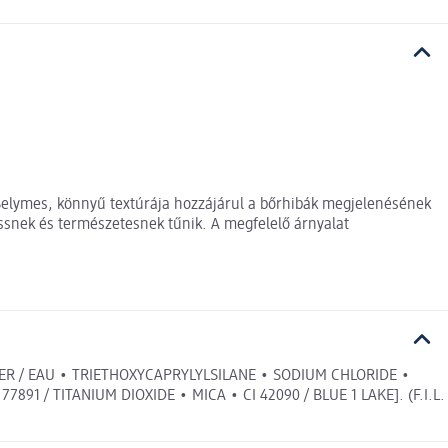
 Selymes, könnyű textúrája hozzájárul a bőrhibák megjelenésének
issnek és természetesnek tűnik. A megfelelő árnyalat
R / EAU • TRIETHOXYCAPRYLYLSILANE • SODIUM CHLORIDE •
91 / TITANIUM DIOXIDE • MICA • CI 42090 / BLUE 1 LAKE]. (F.I.L.