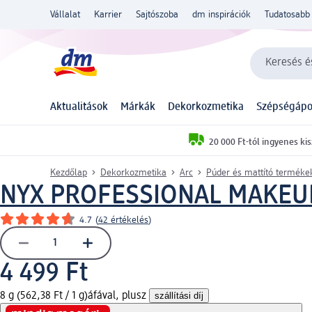
Vállalat
Karrier
Sajtószoba
dm inspirációk
Tudatosabb 
Keresés és
Aktualitások
Márkák
Dekorkozmetika
Szépségápo
20 000 Ft-tól ingyenes kis
Kezdőlap
Dekorkozmetika
Arc
Púder és mattító terméke
NYX PROFESSIONAL MAKEU
4.7
(
42 értékelés
)
4 499 Ft
8 g (562,38 Ft / 1 g)
áfával, plusz
szállítási díj