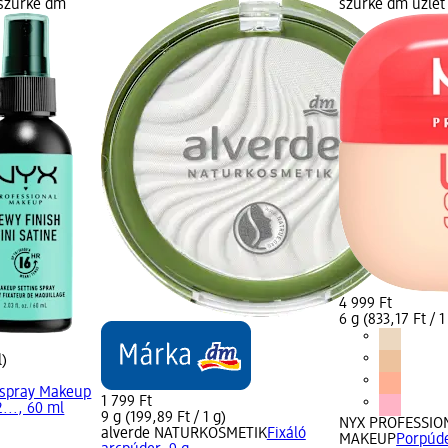
 szürke dm
szürke dm üzlet 
4 999 Ft
6 g (833,17 Ft / 1
l)
 spray Makeup
1 799 Ft
2..., 60 ml
9 g (199,89 Ft / 1 g)
NYX PROFESSIO
alverde NATURKOSMETIK
Fixáló
MAKEUP
Porpúd