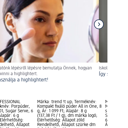
tónk lépésről lépésre bemutatja Önnek, hogyan
Iskolai smink e
lvinni a highlightert.
Így sikerül e
asználja a highlightert!
OFESSIONAL
Márka: trend !t up; Terméknév:
Márka: NYX
név: Porpúder,
Kompakt fixáló púder All in One, 8
MAKEUP; Te
1, Sugar Serve, 6
g; Ár: 1 099 Ft; Alapár: 8 g
spray The M
Alapár: 6 g
(137,38 Ft / 1 g); dm márka logó;
Spray, 60 ml
; Elérhetőség:
Elérhetőség: Állapot zöld
60 ml (74,98
delhető, Állapot
Rendelhető, Állapot szürke dm
Állapot zöld