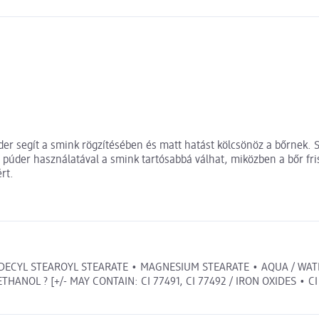
er segít a smink rögzítésében és matt hatást kölcsönöz a bőrnek.
 púder használatával a smink tartósabbá válhat, miközben a bőr fr
rt.
ECYL STEAROYL STEARATE • MAGNESIUM STEARATE • AQUA / WATE
L ? [+/- MAY CONTAIN: CI 77491, CI 77492 / IRON OXIDES • CI 778