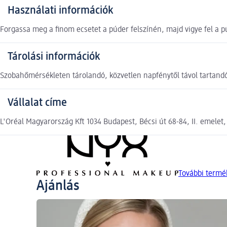
Használati információk
Forgassa meg a finom ecsetet a púder felszínén, majd vigye fel a púd
Tárolási információk
Szobahőmérsékleten tárolandó, közvetlen napfénytől távol tartand
Vállalat címe
L'Oréal Magyarország Kft 1034 Budapest, Bécsi út 68-84, II. emelet
További term
Ajánlás