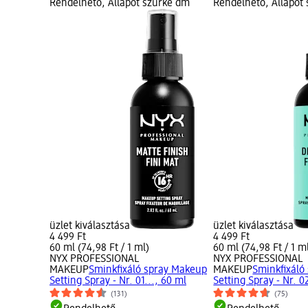
Rendelhető, Állapot szürke dm
Rendelhető, Állapot
üzlet kiválasztása
üzlet kiválasztása
4 499 Ft
4 499 Ft
60 ml (74,98 Ft / 1 ml)
60 ml (74,98 Ft / 1 m
NYX PROFESSIONAL
NYX PROFESSIONAL
MAKEUP
Sminkfixáló spray Makeup
MAKEUP
Sminkfixáló
Setting Spray - Nr. 01..., 60 ml
Setting Spray - Nr. 0
(131)
(75)