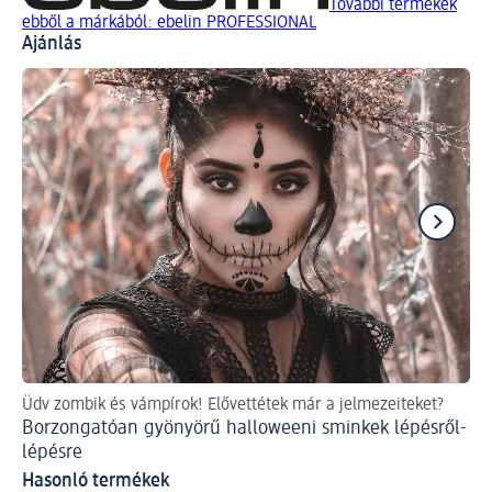
További termékek
ebből a márkából: ebelin PROFESSIONAL
Ajánlás
Üdv zombik és vámpírok! Elővettétek már a jelmezeiteket?
Ut
Borzongatóan gyönyörű halloweeni sminkek lépésről-
Va
lépésre
Hasonló termékek