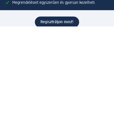
Megrendeléseit egyszerűen és gyorsan kezelheti.
Regisztráljon most!
Kérdések és válaszok
Szolgáltatások
Ügyfélszolgálat
Fizetési lehetőségek
Szállítási és átvételi lehetőségek
Visszaküldés, visszatérítés
Hibás termék reklamáció
Csomagkövetés
Vállalatról
Vállalat
Vállalati felelősségvállalás
Karrier
Sajtószoba
Díjaink
Támogatási stratégia
Kiemelt kategóriáink