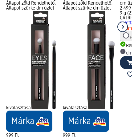
Állapot zöld Rendelhető,
Állapot zöld Rendelhető,
dm üzlet
Állapot szürke dm üzlet
Állapot szürke dm üzlet
2 499 Ft
9 g (277,
CATRICE
paletta,
Figy
Rende
dm üz
kiválasztása
kiválasztása
999 Ft
999 Ft