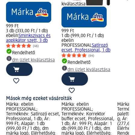
kiválasztása
999 Ft
3 db (333,00 Ft / 1 db)
999 Ft
ebelin
Sminkszivacs és
1 db (999,00 Ft / 1 db)
applikátor szett, 3 db
ebelin
PROFESSIONAL
Satírozó
(46)
ecset, Professional, 1 db
Rendelhető
(64)
dm üzlet kiválasztása
Rendelhető
dm üzlet kiválasztása
Mások még ezeket vásárolták
Márka: ebelin
Márka: ebelin
Márka: C
PROFESSIONAL;
PROFESSIONAL;
Termékn
Terméknév: Satírozó ecset,
Terméknév: Korrektor
paletta,
Professional, 1 db; Ár:
buffer ecset, Professional,
g; Ár: 2 
999 Ft; Alapár: 1 db
1 db; Ár: 999 Ft; Alapár: 1
(277,67 F
(999,00 Ft / 1 db); dm
db (999,00 Ft / 1 db); dm
Elérhető
márka logó; Elérhetőség:
márka logó; Elérhetőség:
Rendelhe