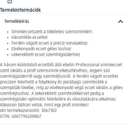
Termékinformációk
Termékleírás
Sminkecsetszett a tökéletes szemsminkért
Háromféle ecsettel
Ferdén vágott ecset a precíz vonalakhoz
Elvékonyodó ecset géles tushoz
Lekerekített ecset szemhéjpúderhez
A három különböző ecsetből álló ebelin Professional sminkecset
szett ideális a profi szemsmink elkészítéséhez, legyen szó
szemhéjpúderről vagy szemhéjtusról. A ferdén vágott ecsettel
precízen felvihető a folyékony és porállagú szemfesték a
szempillák tövébe, míg az elvékonyodó végű ecset ideális a géles
szemhéjtushoz. A lekerekített szemfestékecset pedig a
szemhéjpúder optimális felvitelére és eloszlatására alkalmas.
Alkosson bátran velük, mint egy profi sminkes!
dm termékazonosító: 3067302
GTIN: 4067796200867