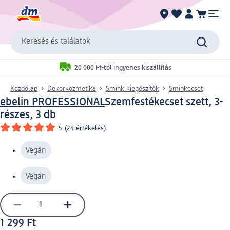
Keresés és találatok
20 000 Ft-tól ingyenes kiszállítás
Kezdőlap
Dekorkozmetika
Smink kiegészítők
Sminkecset
ebelin PROFESSIONAL
Szemfestékecset szett, 3-
részes, 3 db
5
(
24 értékelés
)
Vegán
Vegán
1 299 Ft