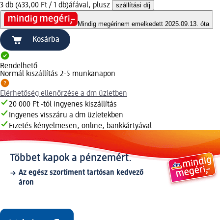
3 db (433,00 Ft / 1 db)
áfával, plusz
szállítási díj
Mindig megéri
nem emelkedett 2025.09.13. óta
Kosárba
Rendelhető
Normál kiszállítás 2-5 munkanapon
Elérhetőség ellenőrzése a dm üzletben
20 000 Ft -tól ingyenes kiszállítás
Ingyenes visszáru a dm üzletekben
Fizetés kényelmesen, online, bankkártyával
Többet kapok a pénzemért.
Az egész szortiment tartósan kedvező
áron