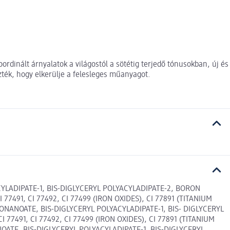
rdinált árnyalatok a világostól a sötétig terjedő tónusokban, új és
zték, hogy elkerülje a felesleges műanyagot.
YLADIPATE-1, BIS-DIGLYCERYL POLYACYLADIPATE-2, BORON
491, CI 77492, CI 77499 (IRON OXIDES), CI 77891 (TITANIUM
ONANOATE, BIS-DIGLYCERYL POLYACYLADIPATE-1, BIS- DIGLYCERYL
491, CI 77492, CI 77499 (IRON OXIDES), CI 77891 (TITANIUM