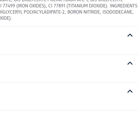
OATE, BIS-DIGLYCERYL POLYACYLADIPATE-1, BIS-DIGLYCERYL
77499 (IRON OXIDES), CI 77891 (TITANIUM DIOXIDE). INGREDIENTS
-DIGLYCERYL POLYACYLADIPATE-2, BORON NITRIDE, ISODODECANE,
XIDE).