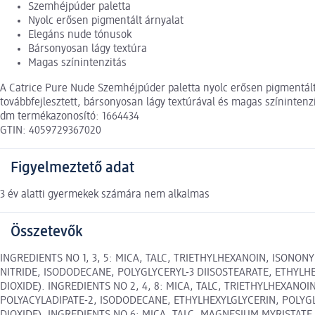
Szemhéjpúder paletta
Nyolc erősen pigmentált árnyalat
Elegáns nude tónusok
Bársonyosan lágy textúra
Magas színintenzitás
A Catrice Pure Nude Szemhéjpúder paletta nyolc erősen pigmentált á
továbbfejlesztett, bársonyosan lágy textúrával és magas színintenz
dm termékazonosító: 1664434
GTIN: 4059729367020
Figyelmeztető adat
3 év alatti gyermekek számára nem alkalmas
Összetevők
INGREDIENTS NO 1, 3, 5: MICA, TALC, TRIETHYLHEXANOIN, ISONO
NITRIDE, ISODODECANE, POLYGLYCERYL-3 DIISOSTEARATE, ETHYLHEXY
DIOXIDE). INGREDIENTS NO 2, 4, 8: MICA, TALC, TRIETHYLHEXANO
POLYACYLADIPATE-2, ISODODECANE, ETHYLHEXYLGLYCERIN, POLYGLYCE