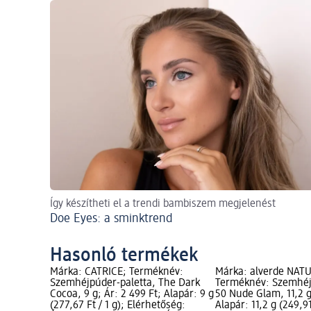
Így készítheti el a trendi bambiszem megjelenést
Doe Eyes: a sminktrend
Hasonló termékek
Márka: CATRICE; Terméknév:
Márka: alverde NAT
Szemhéjpúder-paletta, The Dark
Terméknév: Szemhéj
Cocoa, 9 g; Ár: 2 499 Ft; Alapár: 9 g
50 Nude Glam, 11,2 g
(277,67 Ft / 1 g); Elérhetőség:
Alapár: 11,2 g (249,91