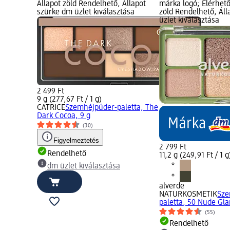
Állapot zöld Rendelhető, Állapot
márka logó; Elérhető
szürke dm üzlet kiválasztása
zöld Rendelhető, Ál
üzlet kiválasztása
2 499 Ft
9 g (277,67 Ft / 1 g)
CATRICE
Szemhéjpúder-paletta, The
Dark Cocoa, 9 g
(30)
Figyelmeztetés
2 799 Ft
Rendelhető
11,2 g (249,91 Ft / 1 g
dm üzlet kiválasztása
alverde
NATURKOSMETIK
Sze
paletta, 50 Nude Gla
(55)
Rendelhető