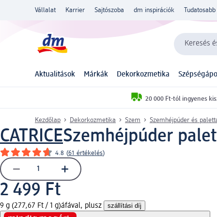
Vállalat
Karrier
Sajtószoba
dm inspirációk
Tudatosabb 
Keresés és
Aktualitások
Márkák
Dekorkozmetika
Szépségápo
20 000 Ft-tól ingyenes kis
Kezdőlap
Dekorkozmetika
Szem
Szemhéjpúder és palett
CATRICE
Szemhéjpúder palet
4.8
(
61 értékelés
)
2 499 Ft
9 g (277,67 Ft / 1 g)
áfával, plusz
szállítási díj