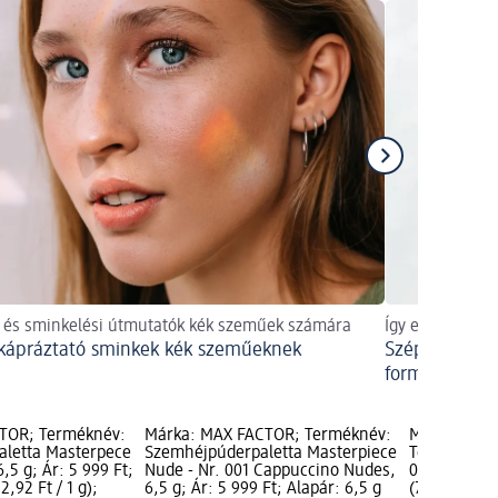
 és sminkelési útmutatók kék szeműek számára
Így emelje ki 
ápráztató sminkek kék szeműeknek
Szépségtippek
formájához?
TOR; Terméknév:
Márka: MAX FACTOR; Terméknév:
Márka: s-he
aletta Masterpece
Szemhéjpúderpaletta Masterpiece
Terméknév:
,5 g; Ár: 5 999 Ft;
Nude - Nr. 001 Cappuccino Nudes,
014, 9 g; Ár
2,92 Ft / 1 g);
6,5 g; Ár: 5 999 Ft; Alapár: 6,5 g
(77,67 Ft / 