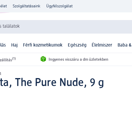
élet
Szolgáltatásaink
Ügyfélszolgálat
 találatok
lás
Haj
Férfi kozmetikumok
Egészség
Élelmiszer
Baba &
(1)
Ingyenes visszáru a dm üzletekben
zállítás
a
ta, The Pure Nude, 9 g