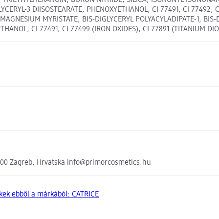
, TRIETHYLHEXANOIN, BORON NITRIDE, SILICA, ISONONYL ISONONAN
ERYL-3 DIISOSTEARATE, PHENOXYETHANOL, CI 77491, CI 77492, CI 
 MAGNESIUM MYRISTATE, BIS-DIGLYCERYL POLYACYLADIPATE-1, BIS
NOL, CI 77491, CI 77499 (IRON OXIDES), CI 77891 (TITANIUM DIO
000 Zagreb, Hrvatska info@primorcosmetics.hu
kek ebből a márkából: CATRICE