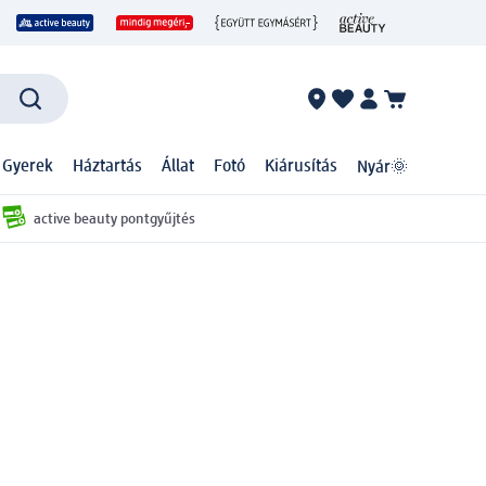
 Gyerek
Háztartás
Állat
Fotó
Kiárusítás
Nyár🌞
active beauty pontgyűjtés