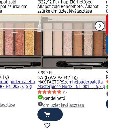
apot zöld
(922,92 Ft / 1 g); Elérhetőség:
márka logó;
apot szürke dm
Állapot zöld Rendelhető, Állapot
zöld Rendel
sa
szürke dm üzlet kiválasztása
üzlet kivála
Aktuális ár:
ár:
1 299 Ft
9 g (77,67 Ft
s-he colour
5 999 Ft
paletta, 014
/ 1 g)
6,5 g (922,92 Ft / 1 g)
mhéjpúder paletta
MAX FACTOR
Szemhéjpúderpaletta
 - Nr. 002, 6,5 g
Masterpiece Nude - Nr. 001..., 6,5 g
Rendelh
(1)
dm üzlet
Rendelhető
lasztása
dm üzlet kiválasztása