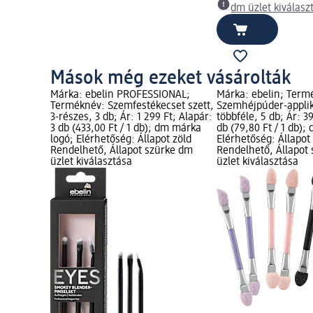
dm üzlet kiválasz
Mások még ezeket vásárolták
Márka: ebelin PROFESSIONAL;
Márka: ebelin; Term
Terméknév: Szemfestékecset szett,
Szemhéjpúder-applik
3-részes, 3 db; Ár: 1 299 Ft; Alapár:
többféle, 5 db; Ár: 3
3 db (433,00 Ft / 1 db); dm márka
db (79,80 Ft / 1 db)
logó; Elérhetőség: Állapot zöld
Elérhetőség: Állapot
Rendelhető, Állapot szürke dm
Rendelhető, Állapot
üzlet kiválasztása
üzlet kiválasztása