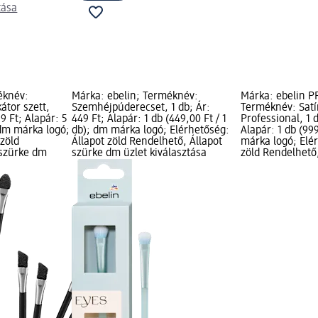
tása
éknév:
Márka: ebelin; Terméknév:
Márka: ebelin 
átor szett,
Szemhéjpúderecset, 1 db; Ár:
Terméknév: Satí
99 Ft; Alapár: 5
449 Ft; Alapár: 1 db (449,00 Ft / 1
Professional, 1 d
; dm márka logó;
db); dm márka logó; Elérhetőség:
Alapár: 1 db (999
 zöld
Állapot zöld Rendelhető, Állapot
márka logó; Elér
 szürke dm
szürke dm üzlet kiválasztása
zöld Rendelhető