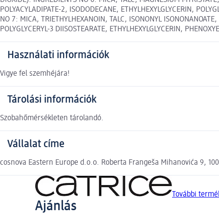
DIOXIDE). INGREDIENTS NO 6: MICA, TALC, MAGNESIUM MYRISTATE
POLYACYLADIPATE-2, ISODODECANE, ETHYLHEXYLGLYCERIN, POLYGLYC
NO 7: MICA, TRIETHYLHEXANOIN, TALC, ISONONYL ISONONANOATE,
POLYGLYCERYL-3 DIISOSTEARATE, ETHYLHEXYLGLYCERIN, PHENOXYETHA
Használati információk
Vigye fel szemhéjára!
Tárolási információk
Szobahőmérsékleten tárolandó.
Vállalat címe
cosnova Eastern Europe d.o.o. Roberta Frangeša Mihanovića 9, 10
További termé
Ajánlás