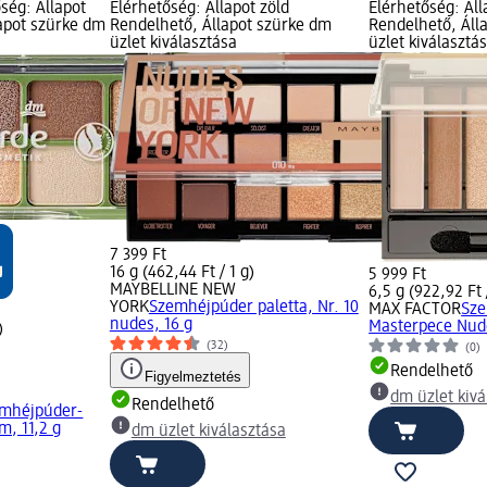
ség: Állapot
Elérhetőség: Állapot zöld
Elérhetőség: Áll
lapot szürke dm
Rendelhető, Állapot szürke dm
Rendelhető, Áll
üzlet kiválasztása
üzlet kiválasztá
7 399 Ft
16 g (462,44 Ft / 1 g)
5 999 Ft
MAYBELLINE NEW
6,5 g (922,92 Ft 
YORK
Szemhéjpúder paletta, Nr. 10
MAX FACTOR
Sze
nudes, 16 g
Masterpece Nude
)
(32)
(0)
Rendelhető
Figyelmeztetés
dm üzlet kivá
Rendelhető
mhéjpúder-
m, 11,2 g
dm üzlet kiválasztása