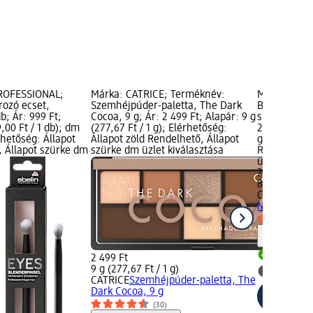
PROFESSIONAL;
Márka: CATRICE; Terméknév:
Márka: CAT
rozó ecset,
Szemhéjpúder-paletta, The Dark
Bronzosító s
b; Ár: 999 Ft;
Cocoa, 9 g; Ár: 2 499 Ft; Alapár: 9 g
sun-kissed b
,00 Ft / 1 db); dm
(277,67 Ft / 1 g); Elérhetőség:
2 099 Ft; Al
hetőség: Állapot
Állapot zöld Rendelhető, Állapot
g); Elérhető
, Állapot szürke dm
szürke dm üzlet kiválasztása
Rendelhető,
üzlet kivála
2 099 Ft
8 g (262,38 F
CATRICE
Bro
Nr. 010 sun-
Figyelm
2 499 Ft
Rendelh
9 g (277,67 Ft / 1 g)
dm üzlet
CATRICE
Szemhéjpúder-paletta, The
Dark Cocoa, 9 g
(30)