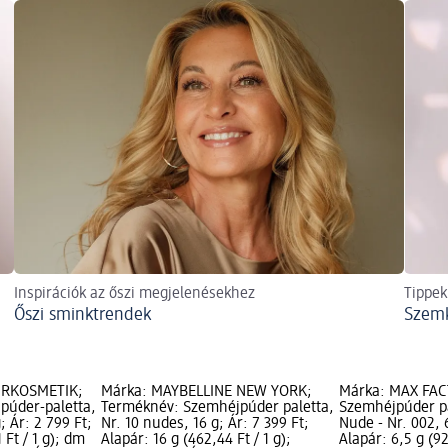
Inspirációk az őszi megjelenésekhez
Tippek
Őszi sminktrendek
Szemk
URKOSMETIK;
Márka: MAYBELLINE NEW YORK;
Márka: MAX FAC
púder-paletta,
Terméknév: Szemhéjpúder paletta,
Szemhéjpúder p
; Ár: 2 799 Ft;
Nr. 10 nudes, 16 g; Ár: 7 399 Ft;
Nude - Nr. 002, 6
 Ft / 1 g); dm
Alapár: 16 g (462,44 Ft / 1 g);
Alapár: 6,5 g (92