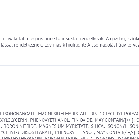
rnyalattal, elegáns nude tónusokkal rendelkezik. A gazdag, színkoo
itással rendelkeznek. Egy másik highlight: A csomagolást úgy terve
NYL ISONONANOATE, MAGNESIUM MYRISTATE, BIS-DIGLYCERYL POLYAC
LGLYCERIN, PHENOXYETHANOL, TIN OXIDE, MAY CONTAIN/[+/-]: CI 77
IN, BORON NITRIDE, MAGNESIUM MYRISTATE, SILICA, ISONONYL ISON
RYL-3 DIISOSTEARATE, PHENOXYETHANOL, MAY CONTAIN/[+/-]: CI 77