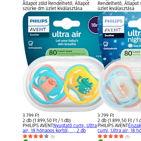
Állapot zöld Rendelhető, Állapot
Rendelhető, Állapot
szürke dm üzlet kiválasztása
üzlet kiválasztása
3 799 Ft
3 799 Ft
2 db (1 899,50 Ft / 1 db)
2 db (1 899,50 Ft / 1 
PHILIPS AVENT
Nyugtató cumi, Ultra
PHILIPS AVENT
Éjsza
air, 18 hónapos kortól,..., 2 db
cumi, Ultra air, 18 h
(1)
(1)