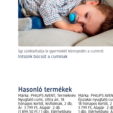
Így szoktathatja le gyermekét könnyedén a cumiról
Intsünk búcsút a cuminak
Hasonló termékek
Márka: PHILIPS AVENT; Terméknév:
Márka: PHILIPS AVE
Nyugtató cumi, Ultra air, 18
Éjszakai nyugtató cum
hónapos kortól, kisfiúknak, 2 db;
18 hónapos kortól, 2 
Ár: 3 799 Ft; Alapár: 2 db
3 799 Ft; Alapár: 2 db
(1 899,50 Ft / 1 db); Elérhetőség:
1 db); Elérhetőség: Á