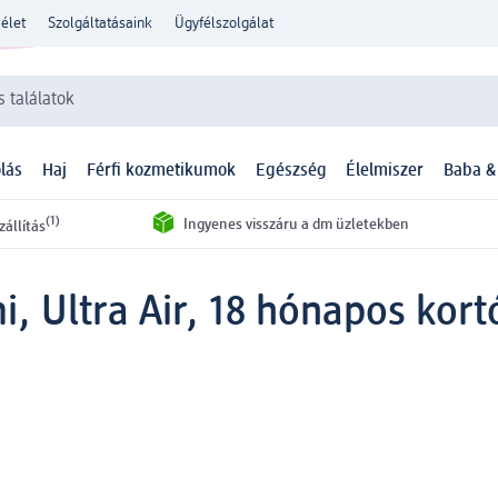
élet
Szolgáltatásaink
Ügyfélszolgálat
 találatok
lás
Haj
Férfi kozmetikumok
Egészség
Élelmiszer
Baba &
(1)
Ingyenes visszáru a dm üzletekben
zállítás
, Ultra Air, 18 hónapos kort