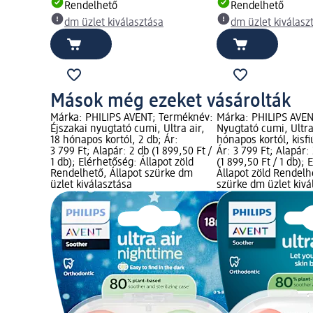
Rendelhető
Rendelhető
dm üzlet kiválasztása
dm üzlet kiválasz
Mások még ezeket vásárolták
Márka: PHILIPS AVENT; Terméknév:
Márka: PHILIPS AVE
Éjszakai nyugtató cumi, Ultra air,
Nyugtató cumi, Ultra 
18 hónapos kortól, 2 db; Ár:
hónapos kortól, kisfi
3 799 Ft; Alapár: 2 db (1 899,50 Ft /
Ár: 3 799 Ft; Alapár:
1 db); Elérhetőség: Állapot zöld
(1 899,50 Ft / 1 db);
Rendelhető, Állapot szürke dm
Állapot zöld Rendelh
üzlet kiválasztása
szürke dm üzlet kivá