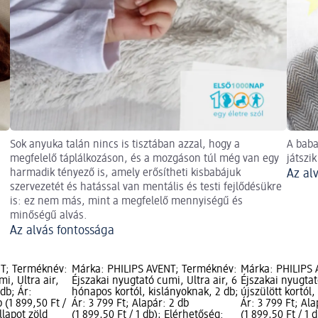
Sok anyuka talán nincs is tisztában azzal, hogy a
A baba
megfelelő táplálkozáson, és a mozgáson túl még van egy
játszi
harmadik tényező is, amely erősítheti kisbabájuk
Az al
szervezetét és hatással van mentális és testi fejlődésükre
is: ez nem más, mint a megfelelő mennyiségű és
minőségű alvás.
Az alvás fontossága
NT; Terméknév:
Márka: PHILIPS AVENT; Terméknév:
Márka: PHILIPS
i, Ultra air,
Éjszakai nyugtató cumi, Ultra air, 6
Éjszakai nyugtat
db; Ár:
hónapos kortól, kislányoknak, 2 db;
újszülött kortól,
 (1 899,50 Ft /
Ár: 3 799 Ft; Alapár: 2 db
Ár: 3 799 Ft; Ala
llapot zöld
(1 899,50 Ft / 1 db); Elérhetőség:
(1 899,50 Ft / 1 