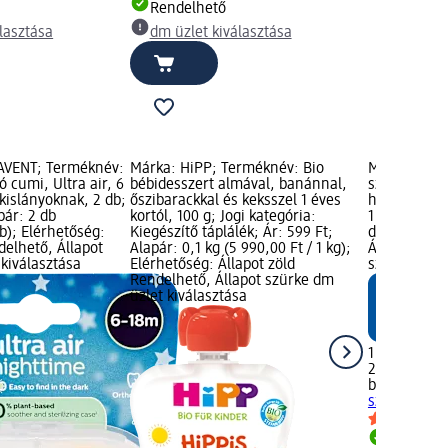
Rendelhető
lasztása
dm üzlet kiválasztása
 AVENT; Terméknév:
Márka: HiPP; Terméknév: Bio
Márka: baby
ó cumi, Ultra air, 6
bébidesszert almával, banánnal,
szilikon cu
kislányoknak, 2 db;
őszibarackkal és keksszel 1 éves
hónapos kort
pár: 2 db
kortól, 100 g; Jogi kategória:
1 249 Ft; Al
db); Elérhetőség:
Kiegészítő táplálék; Ár: 599 Ft;
db); dm már
delhető, Állapot
Alapár: 0,1 kg (5 990,00 Ft / 1 kg);
Állapot zöld
kiválasztása
Elérhetőség: Állapot zöld
szürke dm ü
Rendelhető, Állapot szürke dm
üzlet kiválasztása
1 249 Ft
2 db (624,50
babylove
Air
szimmetriku
Rendelh