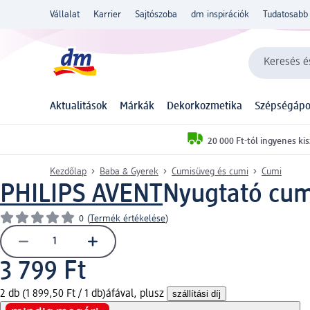
Vállalat
Karrier
Sajtószoba
dm inspirációk
Tudatosabb 
Keresés és
Aktualitások
Márkák
Dekorkozmetika
Szépségápo
20 000 Ft-tól ingyenes kis
Kezdőlap
Baba & Gyerek
Cumisüveg és cumi
Cumi
PHILIPS AVENT
Nyugtató cumi
0
(
Termék értékelése
)
3 799 Ft
2 db (1 899,50 Ft / 1 db)
áfával, plusz
szállítási díj