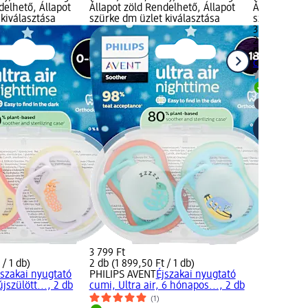
delhető, Állapot
Állapot zöld Rendelhető, Állapot
Állapot zöld
kiválasztása
szürke dm üzlet kiválasztása
szürke dm ü
3 799 Ft
2 db (1 899,5
PHILIPS AV
cumi, Ultra a
Rendelh
dm üzlet
3 799 Ft
 / 1 db)
2 db (1 899,50 Ft / 1 db)
jszakai nyugtató
PHILIPS AVENT
Éjszakai nyugtató
újszülött..., 2 db
cumi, Ultra air, 6 hónapos..., 2 db
(1)