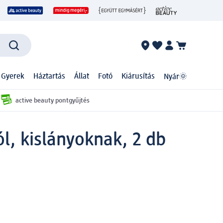
 Gyerek
Háztartás
Állat
Fotó
Kiárusítás
Nyár🌞
active beauty pontgyűjtés
ól, kislányoknak, 2 db