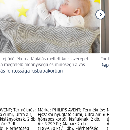
 fejlődésében a táplálás mellett kulcsszerepet
Fontos tudniva
k a megfelelő mennyiségű és minőségű alvás.
Repülés babá
vás fontossága kisbabakorban
 AVENT; Terméknév:
Márka: PHILIPS AVENT; Terméknév:
Márka: PHI
ó cumi, Ultra air,
Éjszakai nyugtató cumi, Ultra air, 6
Éjszakai nyu
 kislányoknak, 2 db;
hónapos kortól, kisfiúknak, 2 db;
újszülött ko
pár: 2 db
Ár: 3 799 Ft; Alapár: 2 db
Ár: 3 799 Ft
db); Elérhetőség:
(1 899,50 Ft / 1 db); Elérhetőség:
(1 899,50 Ft