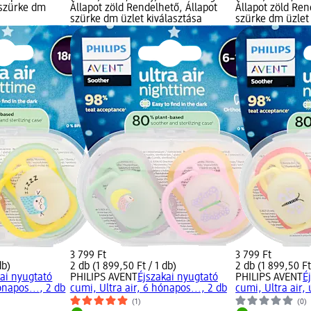
 szürke dm
Állapot zöld Rendelhető, Állapot
Állapot zöld Ren
szürke dm üzlet kiválasztása
szürke dm üzlet 
3 799 Ft
3 799 Ft
db)
2 db (1 899,50 Ft / 1 db)
2 db (1 899,50 Ft
kai nyugtató
PHILIPS AVENT
Éjszakai nyugtató
PHILIPS AVENT
É
ónapos..., 2 db
cumi, Ultra air, 6 hónapos..., 2 db
cumi, Ultra air, 
(1)
(0)