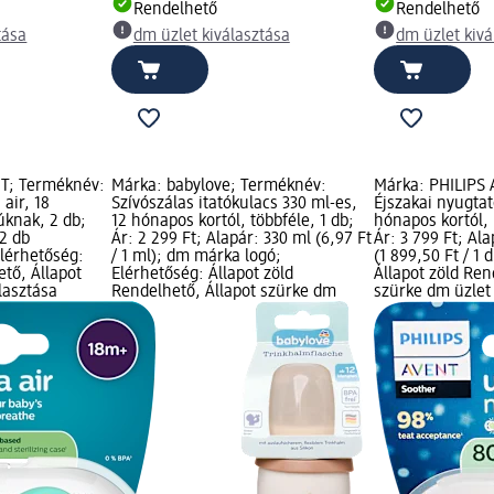
Rendelhető
Rendelhető
tása
dm üzlet kiválasztása
dm üzlet kivá
NT; Terméknév:
Márka: babylove; Terméknév:
Márka: PHILIPS
air, 18
Szívószálas itatókulacs 330 ml-es,
Éjszakai nyugtat
úknak, 2 db;
12 hónapos kortól, többféle, 1 db;
hónapos kortól, 
 2 db
Ár: 2 299 Ft; Alapár: 330 ml (6,97 Ft
Ár: 3 799 Ft; Ala
 Elérhetőség:
/ 1 ml); dm márka logó;
(1 899,50 Ft / 1 
ető, Állapot
Elérhetőség: Állapot zöld
Állapot zöld Ren
lasztása
Rendelhető, Állapot szürke dm
szürke dm üzlet 