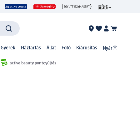
 Gyerek
Háztartás
Állat
Fotó
Kiárusítás
Nyár🌞
active beauty pontgyűjtés