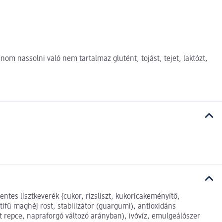
nom nassolni való nem tartalmaz glutént, tojást, tejet, laktózt,
s lisztkeverék {cukor, rizsliszt, kukoricakeményítő,
ifű maghéj rost, stabilizátor (guargumi), antioxidáns
tt repce, napraforgó változó arányban), ivóvíz, emulgeálószer