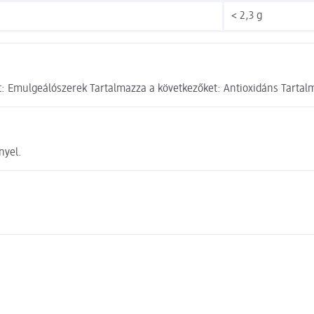
< 2,3 g
: Emulgeálószerek Tartalmazza a következőket: Antioxidáns Tartalm
nyel.