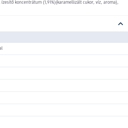
l ízesítő koncentrátum (1,91%){karamellizált cukor, víz, aroma},
al