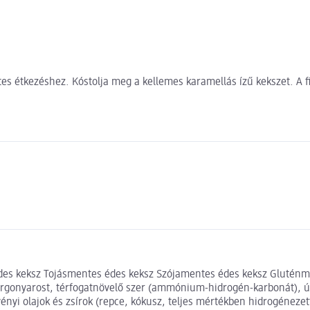
es étkezéshez. Kóstolja meg a kellemes karamellás ízű kekszet. A fi
 keksz Tojásmentes édes keksz Szójamentes édes keksz Gluténmente
burgonyarost, térfogatnövelő szer (ammónium-hidrogén-karbonát), út
vényi olajok és zsírok (repce, kókusz, teljes mértékben hidrogéneze