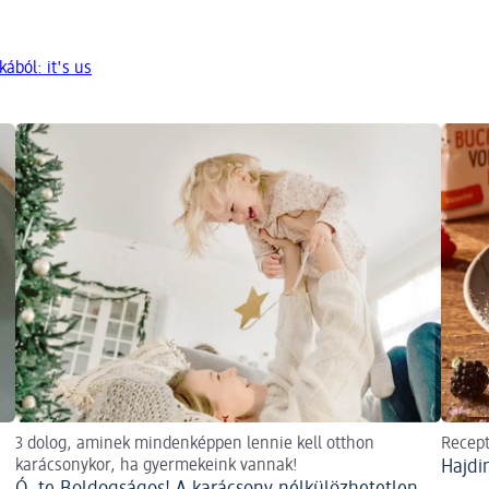
ából: it's us
3 dolog, aminek mindenképpen lennie kell otthon
Recep
karácsonykor, ha gyermekeink vannak!
Hajdi