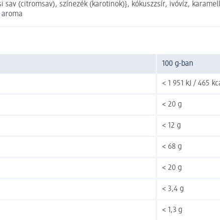
i sav (citromsav), színezék (karotinok)}, kókuszzsír, ivóvíz, karamel
, aroma
100 g-ban
< 1 951 kJ / 465 kc
< 20 g
< 12 g
< 68 g
< 20 g
< 3,4 g
< 1,3 g