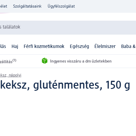
élet
Szolgáltatásaink
Ügyfélszolgálat
 találatok
lás
Haj
Férfi kozmetikumok
Egészség
Élelmiszer
Baba &
(1)
Ingyenes visszáru a dm üzletekben
zállítás
ksz, nápolyi
keksz, gluténmentes, 150 g