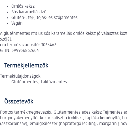
Omlós keksz
Sós karamellás ízű
Glutén-, tej-, tojás- és szójamentes
Vegán
A gluténmentes it's us sós karamellás omlós keksz jó választás közt
szóját.
dm termékazonosító: 3063462
GTIN: 5999568626041
Termékjellemzők
Terméktulajdonságok:
Gluténmentes, Laktózmentes
Összetevők
Pontos termékmegnevezés: Gluténmentes édes keksz Tejmentes édes
burgonyakeményítő, kukoricaliszt, cirokliszt, tápióka keményítő, 
(aszkorbinsav), emulgeálószer (napraforgó lecitin)}, margarin { nö