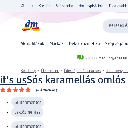
Vállalat
Karrier
Sajtószoba
dm inspirációk
Tudatosabb 
Keresés és
Aktualitások
Márkák
Dekorkozmetika
Szépségápo
20 000 Ft-tól ingyenes kis
Kezdőlap
Élelmiszer
Édességek és snackek
Sütemény, ke
it's us
Sós karamellás omlós 
5
(
4 értékelés
)
Gluténmentes
Laktózmentes
Gluténmentes