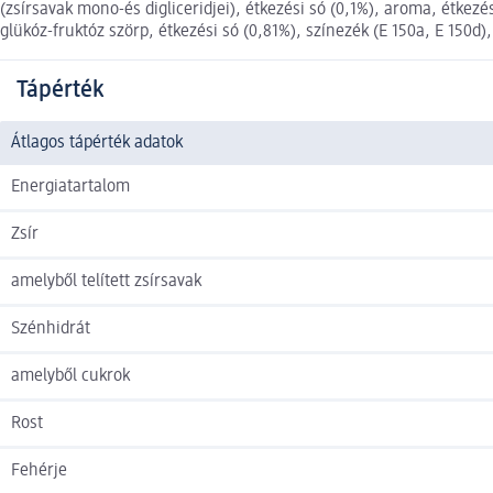
(zsírsavak mono-és digliceridjei), étkezési só (0,1%), aroma, étkezés
glükóz-fruktóz szörp, étkezési só (0,81%), színezék (E 150a, E 150d)
Tápérték
Átlagos tápérték adatok
Energiatartalom
Zsír
amelyből telített zsírsavak
Szénhidrát
amelyből cukrok
Rost
Fehérje