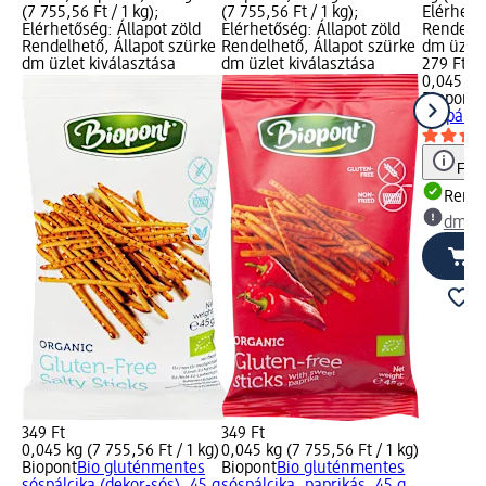
(7 755,56 Ft / 1 kg);
(7 755,56 Ft / 1 kg);
Elérhető
Elérhetőség: Állapot zöld
Elérhetőség: Állapot zöld
Rendelhe
Rendelhető, Állapot szürke
Rendelhető, Állapot szürke
dm üzlet
dm üzlet kiválasztása
dm üzlet kiválasztása
279 Ft
0,045 kg 
Biopont
B
sóspálcik
Figy
Rende
dm üz
349 Ft
349 Ft
0,045 kg (7 755,56 Ft / 1 kg)
0,045 kg (7 755,56 Ft / 1 kg)
Biopont
Bio gluténmentes
Biopont
Bio gluténmentes
sóspálcika (dekor-sós), 45 g
sóspálcika, paprikás, 45 g