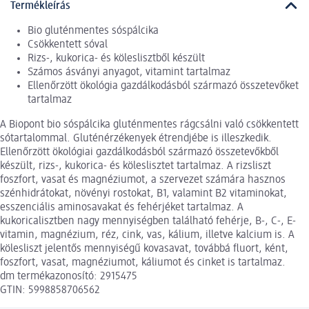
Termékleírás
Bio gluténmentes sóspálcika
Csökkentett sóval
Rizs-, kukorica- és köleslisztből készült
Számos ásványi anyagot, vitamint tartalmaz
Ellenőrzött ökológia gazdálkodásból származó összetevőket
tartalmaz
A Biopont bio sóspálcika gluténmentes rágcsálni való csökkentett
sótartalommal. Gluténérzékenyek étrendjébe is illeszkedik.
Ellenőrzött ökológiai gazdálkodásból származó összetevőkből
készült, rizs-, kukorica- és köleslisztet tartalmaz. A rizsliszt
foszfort, vasat és magnéziumot, a szervezet számára hasznos
szénhidrátokat, növényi rostokat, B1, valamint B2 vitaminokat,
esszenciális aminosavakat és fehérjéket tartalmaz. A
kukoricalisztben nagy mennyiségben található fehérje, B-, C-, E-
vitamin, magnézium, réz, cink, vas, kálium, illetve kalcium is. A
kölesliszt jelentős mennyiségű kovasavat, továbbá fluort, ként,
foszfort, vasat, magnéziumot, káliumot és cinket is tartalmaz.
dm termékazonosító: 2915475
GTIN: 5998858706562