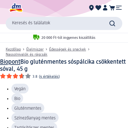
Keresés és találatok
20 000 Ft-tól ingyenes kiszállítás
Kezdőlap
Élelmiszer
Édességek és snackek
Nassolnivalók és rágcsák
Biopont
Bio gluténmentes sóspálcika csökkentett
sóval, 45 g
3.8
(
4 értékelés
)
Vegán
Bio
Gluténmentes
Színezőanyag mentes
Tartósítószer mentes