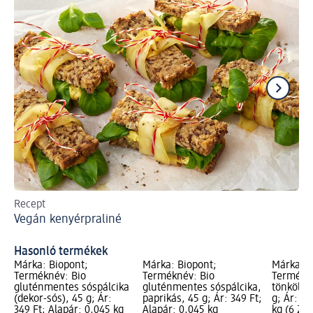
Recept
A k
Vegán kenyérpraliné
ha
Mi
Hasonló termékek
Márka: Biopont;
Márka: Biopont;
Márka: B
Terméknév: Bio
Terméknév: Bio
Termékné
gluténmentes sóspálcika
gluténmentes sóspálcika,
tönkölyb
(dekor-sós), 45 g; Ár:
paprikás, 45 g; Ár: 349 Ft;
g; Ár: 27
349 Ft; Alapár: 0,045 kg
Alapár: 0,045 kg
kg (6 200