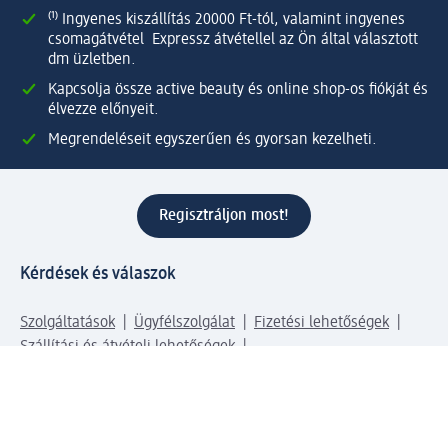
⁽¹⁾ Ingyenes kiszállítás 20000 Ft-tól, valamint ingyenes
csomagátvétel Expressz átvétellel az Ön által választott
dm üzletben.
Kapcsolja össze active beauty és online shop-os fiókját és
élvezze előnyeit.
Megrendeléseit egyszerűen és gyorsan kezelheti.
Regisztráljon most!
Kérdések és válaszok
Szolgáltatások
Ügyfélszolgálat
Fizetési lehetőségek
Szállítási és átvételi lehetőségek
Visszaküldés, visszatérítés
Hibás termék reklamáció
Csomagkövetés
Vállalatról