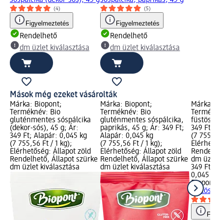
(4)
(5)
Figyelmeztetés
Figyelmeztetés
Rendelhető
Rendelhető
dm üzlet kiválasztása
dm üzlet kiválasztása
Mások még ezeket vásárolták
Márka: Biopont;
Márka: Biopont;
Márka: B
Terméknév: Bio
Terméknév: Bio
Termékné
gluténmentes sóspálcika
gluténmentes sóspálcika,
füstös íz
(dekor-sós), 45 g; Ár:
paprikás, 45 g; Ár: 349 Ft;
349 Ft; A
349 Ft; Alapár: 0,045 kg
Alapár: 0,045 kg
(7 755,56
(7 755,56 Ft / 1 kg);
(7 755,56 Ft / 1 kg);
Elérhető
Elérhetőség: Állapot zöld
Elérhetőség: Állapot zöld
Rendelhe
Rendelhető, Állapot szürke
Rendelhető, Állapot szürke
dm üzlet
dm üzlet kiválasztása
dm üzlet kiválasztása
349 Ft
0,045 kg 
Biopont
B
füstös íz
Figy