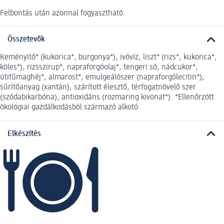
Felbontás után azonnal fogyasztható.
Összetevők
Keményítő* (kukorica*, burgonya*), ivóvíz, liszt* (rizs*, kukorica*,
köles*), rizsszirup*, napraforgóolaj*, tengeri só, nádcukor*,
útifűmaghéj*, almarost*, emulgeálószer (napraforgólecitin*),
sűrítőanyag (xantán), szárított élesztő, térfogatnövelő szer
(szódabikarbóna), antioxidáns (rozmaring kivonat*). *Ellenőrzött
ökológiai gazdálkodásból származó alkotó.
Elkészítés