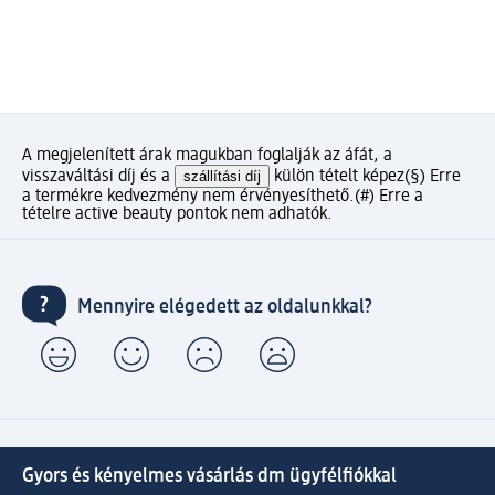
A megjelenített árak magukban foglalják az áfát, a
visszaváltási díj és a
szállítási díj
külön tételt képez
(§) Erre
a termékre kedvezmény nem érvényesíthető.
(#) Erre a
tételre active beauty pontok nem adhatók.
Mennyire elégedett az oldalunkkal?
Gyors és kényelmes vásárlás dm ügyfélfiókkal