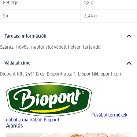
Fehérje
1,8 g
Só
2,44 g
Tárolási információk
Száraz, hűvös, napfénytől védett helyen tartandó!
Vállalat címe
Biopont Kft. 2451 Ercsi Biopont utca 1. biopont@biopont.com
További termékek
ebből a márkából: Biopont
Ajánlás