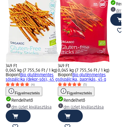
Rende
dm üz
349 Ft
349 Ft
0,045 kg (7 755,56 Ft / 1 kg)
0,045 kg (7 755,56 Ft / 1 kg)
Biopont
Bio gluténmentes
Biopont
Bio gluténmentes
sóspálcika (dekor-sós), 45 g
sóspálcika, paprikás, 45 g
(4)
(5)
Figyelmeztetés
Figyelmeztetés
Rendelhető
Rendelhető
dm üzlet kiválasztása
dm üzlet kiválasztása