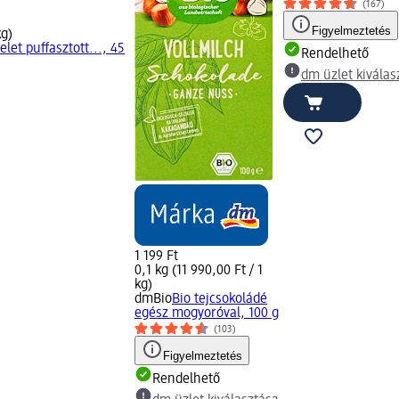
(167)
Figyelmeztetés
kg)
elet puffasztott..., 45
Rendelhető
dm üzlet kiválas
1 199 Ft
0,1 kg (11 990,00 Ft / 1
kg)
dmBio
Bio tejcsokoládé
egész mogyoróval, 100 g
(103)
Figyelmeztetés
Rendelhető