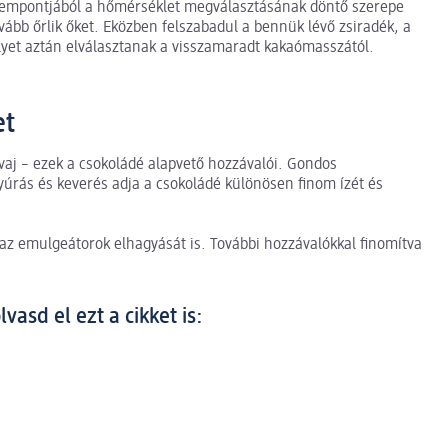
zempontjából a hőmérséklet megválasztásának döntő szerepe
ovább őrlik őket. Eközben felszabadul a bennük lévő zsiradék, a
lyet aztán elválasztanak a visszamaradt kakaómasszától.
et
vaj – ezek a csokoládé alapvető hozzávalói. Gondos
gyúrás és keverés adja a csokoládé különösen finom ízét és
 az emulgeátorok elhagyását is. További hozzávalókkal finomítva
asd el ezt a cikket is: