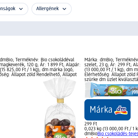
onságok
Allergének
dmBio; Terméknév: Bio csokoládéval
Márka: dmBio; Terméknév:
magkeverék, 120 g; Ár: 1 899 Ft; Alapár:
szelet, 23 g; Ár: 299 Ft; A
 (15 825,00 Ft / 1 kg); dm márka logó;
(13 000,00 Ft / 1 kg); dm 
őség: Állapot zöld Rendelhető, Állapot
Elérhetőség: Állapot zöld 
szürke dm üzlet kiválaszt
299 Ft
0,023 kg (13 000,00 Ft / 1 k
dmBio
Bio csokoládés-tejes