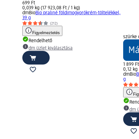
699 Ft
0,039 kg (17 923,08 Ft / 1 kg)
dmBio
Bio praliné földimogyorókrém-töltelékkel,
39 g
(212)
Figyelmeztetés
szürke 
Rendelhető
dm üzlet kiválasztása
1 899 Ft
0,12 kg 
dmBio
B
g
Fi
Rend
dm ü