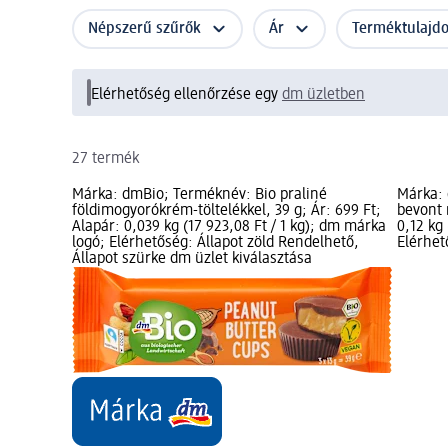
Népszerű szűrők
Ár
Terméktulajd
Elérhetőség ellenőrzése egy
dm üzletben
27 termék
Márka: dmBio; Terméknév: Bio praliné
Márka: 
földimogyorókrém-töltelékkel, 39 g; Ár: 699 Ft;
bevont 
Alapár: 0,039 kg (17 923,08 Ft / 1 kg); dm márka
0,12 kg
logó; Elérhetőség: Állapot zöld Rendelhető,
Elérhet
Állapot szürke dm üzlet kiválasztása