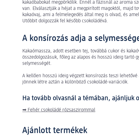
kakaóbabokat megpörkölik. Ennél a fázisnál az aroma s
van. Elválasztják a héjat a megpirított magoktól, majd t
kakaóvaj, ami a felmelegedés által meg is olvad, és ame
Utóbbit dolgozzák fel később csokoládévá.
A konsírozás adja a selymesség
Kakaómassza, adott esetben tej, továbbá cukor és kakaó
összedolgozásuk, főleg az alapos és hosszú ideig tartó 
selymességét.
A kellően hosszú ideig végzett konsírozás teszi lehetővé
jönnek létre aztán a különböző csokoládé-variációk.
Ha tovább olvasnál a témában, ajánljuk olv
➡ Fehér csokoládé rózsaszirommal
Ajánlott termékek