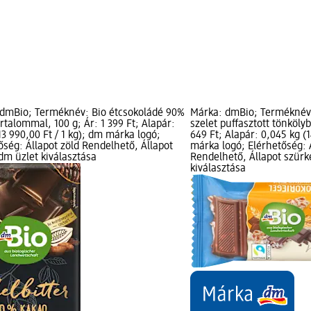
dmBio; Terméknév: Bio étcsokoládé 90%
Márka: dmBio; Terméknév:
rtalommal, 100 g; Ár: 1 399 Ft; Alapár:
szelet puffasztott tönkölyb
(13 990,00 Ft / 1 kg); dm márka logó;
649 Ft; Alapár: 0,045 kg (1
őség: Állapot zöld Rendelhető, Állapot
márka logó; Elérhetőség: 
dm üzlet kiválasztása
Rendelhető, Állapot szürk
kiválasztása