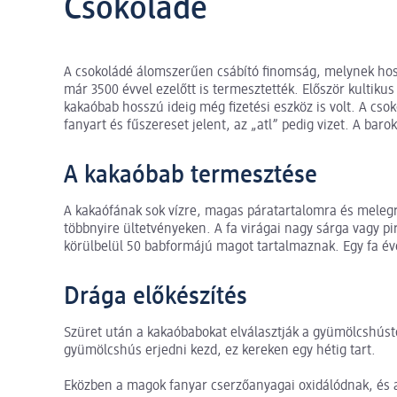
Csokoládé
A csokoládé álomszerűen csábító finomság, melynek hos
már 3500 évvel ezelőtt is termesztették. Először kultikus c
kakaóbab hosszú ideig még fizetési eszköz is volt. A cso
fanyart és fűszereset jelent, az „atl” pedig vizet. A baro
A kakaóbab termesztése
A kakaófának sok vízre, magas páratartalomra és meleg
többnyire ültetvényeken. A fa virágai nagy sárga vagy 
körülbelül 50 babformájú magot tartalmaznak. Egy fa é
Drága előkészítés
Szüret után a kakaóbabokat elválasztják a gyümölcshústól
gyümölcshús erjedni kezd, ez kereken egy hétig tart.
Eközben a magok fanyar cserzőanyagai oxidálódnak, és a