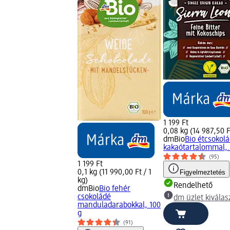
1 199 Ft
0,08 kg (14 987,50 Ft
dmBio
Bio étcsokol
kakaótartalommal,..
(95)
1 199 Ft
0,1 kg (11 990,00 Ft / 1
Figyelmeztetés
kg)
Rendelhető
dmBio
Bio fehér
csokoládé
dm üzlet kiválas
manduladarabokkal, 100
g
(91)