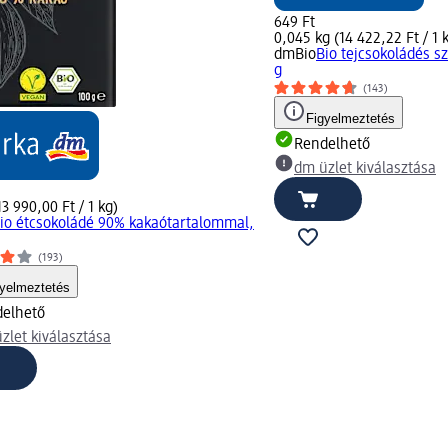
649 Ft
0,045 kg (14 422,22 Ft / 1 
dmBio
Bio tejcsokoládés sz
g
(143)
Figyelmeztetés
Rendelhető
dm üzlet kiválasztása
13 990,00 Ft / 1 kg)
io étcsokoládé 90% kakaótartalommal,
(193)
gyelmeztetés
elhető
zlet kiválasztása