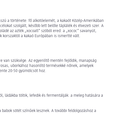
szú a története: fő alkotóelemét, a kakaót Közép-Amerikában
élokat szolgált, később lett belőle táplálék és élvezeti szer. A
koládé az azték „xocoatl” szóból ered: a „xococ” savanyút,
kk korszaktól a kakaó Európában is ismertté vált.
re van szüksége. Az egyenlítő mentén fejlődik, manapság
pirosas, uborkához hasonlító termésekké nőnek, amelyek
vente 20-50 gyümölcsöt hoz.
, ládákba töltik, lefedik és fermentálják: a meleg hatására a
 babok sötét színűek lesznek. A további feldolgozáshoz a