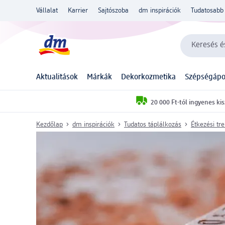
Vállalat
Karrier
Sajtószoba
dm inspirációk
Tudatosabb 
Keresés és
Aktualitások
Márkák
Dekorkozmetika
Szépségápo
20 000 Ft-tól ingyenes kis
Kezdőlap
dm inspirációk
Tudatos táplálkozás
Étkezési tr