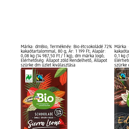
Márka: dmBio; Terméknév: Bio étcsokoládé 72%
Márka: 
kakaótartalommal, 80 g; Ár: 1 199 Ft; Alapár:
kakaóta
0,08 kg (14 987,50 Ft / 1 kg); dm márka logó;
0,1 kg 
Elérhetőség: Állapot zöld Rendelhető, Állapot
Elérhet
szürke dm üzlet kiválasztása
szürke 