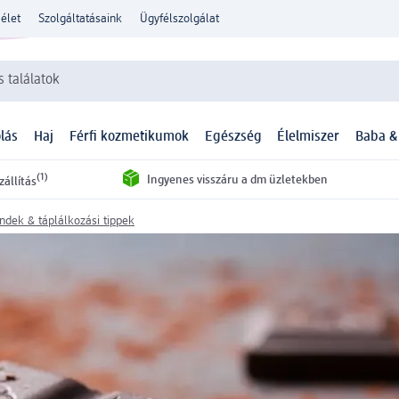
élet
Szolgáltatásaink
Ügyfélszolgálat
 találatok
lás
Haj
Férfi kozmetikumok
Egészség
Élelmiszer
Baba &
(1)
Ingyenes visszáru a dm üzletekben
zállítás
endek & táplálkozási tippek