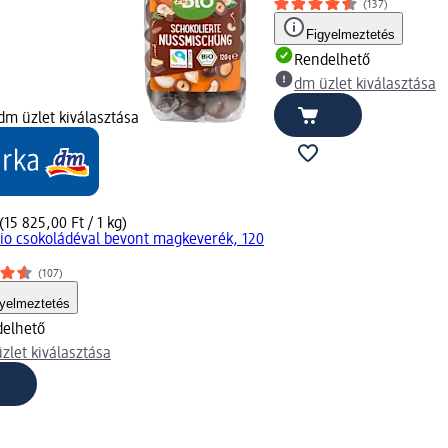
(137)
Figyelmeztetés
Rendelhető
dm üzlet kiválasztása
dm üzlet kiválasztása
(15 825,00 Ft / 1 kg)
io csokoládéval bevont magkeverék, 120
(107)
gyelmeztetés
elhető
zlet kiválasztása