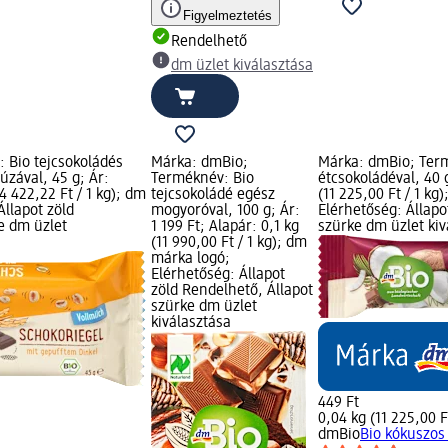
Figyelmeztetés
Rendelhető
dm üzlet kiválasztása
 Bio tejcsokoládés
Márka: dmBio;
Márka: dmBio; Term
úzával, 45 g; Ár:
Terméknév: Bio
étcsokoládéval, 40 g
4 422,22 Ft / 1 kg); dm
tejcsokoládé egész
(11 225,00 Ft / 1 kg
Állapot zöld
mogyoróval, 100 g; Ár:
Elérhetőség: Állapo
e dm üzlet
1 199 Ft; Alapár: 0,1 kg
szürke dm üzlet kiv
(11 990,00 Ft / 1 kg); dm
márka logó;
Elérhetőség: Állapot
zöld Rendelhető, Állapot
szürke dm üzlet
kiválasztása
449 Ft
0,04 kg (11 225,00 Ft
dmBio
Bio kókuszos 