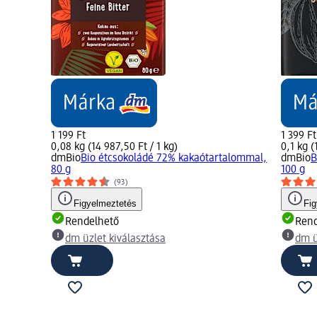
1 199 Ft
1 399 Ft
0,08 kg (14 987,50 Ft / 1 kg)
0,1 kg (
dmBio
Bio étcsokoládé 72% kakaótartalommal,
dmBio
B
80 g
100 g
(93)
Figyelmeztetés
Fi
Rendelhető
Rend
dm üzlet kiválasztása
dm ü