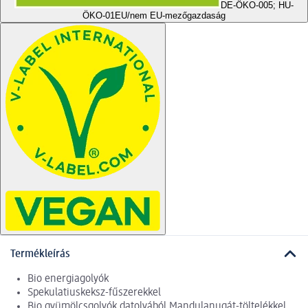
DE-ÖKO-005; HU-
ÖKO-01
EU/nem EU-mezőgazdaság
Termékleírás
Bio energiagolyók
Spekulatiuskeksz-fűszerekkel
Bio gyümölcsgolyók datolyából Mandulanugát-töltelékkel