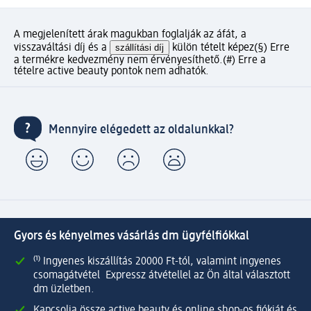
A megjelenített árak magukban foglalják az áfát, a
visszaváltási díj és a
szállítási díj
külön tételt képez
(§) Erre
a termékre kedvezmény nem érvényesíthető.
(#) Erre a
tételre active beauty pontok nem adhatók.
Mennyire elégedett az oldalunkkal?
Gyors és kényelmes vásárlás dm ügyfélfiókkal
⁽¹⁾ Ingyenes kiszállítás 20000 Ft-tól, valamint ingyenes
csomagátvétel Expressz átvétellel az Ön által választott
dm üzletben.
Kapcsolja össze active beauty és online shop-os fiókját és