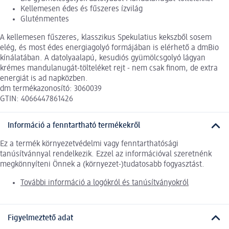
Kellemesen édes és fűszeres ízvilág
Gluténmentes
A kellemesen fűszeres, klasszikus Spekulatius kekszből sosem
elég, és most édes energiagolyó formájában is elérhető a dmBio
kínálatában. A datolyaalapú, kesudiós gyümölcsgolyó lágyan
krémes mandulanugát-tölteléket rejt - nem csak finom, de extra
energiát is ad napközben.
dm termékazonosító: 3060039
GTIN: 4066447861426
Információ a fenntartható termékekről
Ez a termék környezetvédelmi vagy fenntarthatósági
tanúsítvánnyal rendelkezik. Ezzel az információval szeretnénk
megkönnyíteni Önnek a (környezet-)tudatosabb fogyasztást.
További információ a logókról és tanúsítványokról
Figyelmeztető adat