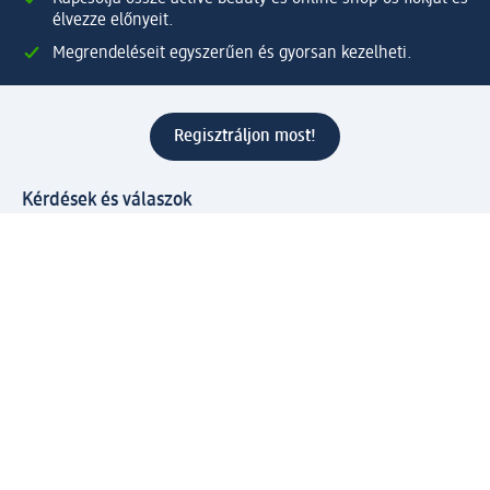
élvezze előnyeit.
Megrendeléseit egyszerűen és gyorsan kezelheti.
Regisztráljon most!
Kérdések és válaszok
Szolgáltatások
Ügyfélszolgálat
Fizetési lehetőségek
Szállítási és átvételi lehetőségek
Visszaküldés, visszatérítés
Hibás termék reklamáció
Csomagkövetés
Vállalatról
Vállalat
Vállalati felelősségvállalás
Karrier
Sajtószoba
Díjaink
Támogatási stratégia