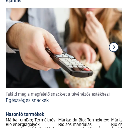
Ajánlás
Találd meg a megfelelő snack-et a tévénézős estékhez!
Tal
Egészséges snackek
Eg
Hasonló termékek
Márka: dmBio; Terméknév:
Márka: dmBio; Terméknév:
Márka: 
Bio energiagolyók
Bio sós mandulás
Bio datol