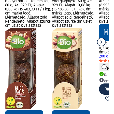
mogyorónugát-töltelékkel,
energiagolyók, 60 g; Ár:
Ár: 1 399
60 g; Ár: 929 Ft; Alapár:
929 Ft; Alapár: 0,06 kg
(6 995,00
0,06 kg (15 483,33 Ft / 1 kg);
(15 483,33 Ft / 1 kg); dm
márka lo
dm márka logó;
márka logó; Elérhetőség:
Állapot 
Elérhetőség: Állapot zöld
Állapot zöld Rendelhető,
Állapot 
Rendelhető, Állapot szürke
Állapot szürke dm üzlet
kiválasz
dm üzlet kiválasztása
kiválasztása
1 399 Ft
0,2 kg (6
dmBio
Bi
200 g
Figy
Rende
dm üz