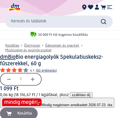
Keresés és találatok
20 000 Ft-tól ingyenes kiszállítás
Kezdőlap
Élelmiszer
Édességek és snackek
Müzliszelet és gyümölcsszelet
dmBio
Bio energiagolyók Spekulatiuskeksz-
fűszerekkel, 60 g
4.1
(
60 értékelés
)
1 099 Ft
0,06 kg (18 316,67 Ft / 1 kg)
áfával, plusz
szállítási díj
Mindig megéri
nem emelkedett 2026.07.23. óta
Kosárba