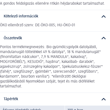
A gondos feldolgozás ellenére ritkán héjdarabokat tartalmazhat.
Kötelező információk
ÖKO ellenőrző szerv: DE-ÖKO-005; HU-ÖKO-01
Összetevők
Pontos termékmegnevezés: Bio gyümölcsgolyók datolyából,
mandulanugát-töltelékkel 49 % datolya*, 18 % mandulanugát*
(finomítatlan nádcukor*, 7,9 % MANDULA*, kakaóvaj*,
MOGYORÓBÉL*), KESUDIÓ*, hajdina*, kakaóbab- darabok*,
agavészirup*, zsírszegény kakaópor*, Spekulatiuskeksz-fűszer*
(fahéj*, szegfűszeg*, gyömbér*, szerecsendió*, szegfűbors*,
kardamom*, bourbon vanília*). *ellenőrzött ökológiai
gazdálkodásból Nyomokban szóját, tejet és más dióféléket
tartalmazhat.
Tápérték