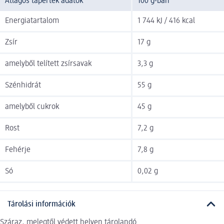
Átlagos tápérték adatok
100 g-ban
Energiatartalom
1 744 kJ / 416 kcal
Zsír
17 g
amelyből telített zsírsavak
3,3 g
Szénhidrát
55 g
amelyből cukrok
45 g
Rost
7,2 g
Fehérje
7,8 g
Só
0,02 g
Tárolási információk
Száraz, melegtől védett helyen tárolandó.