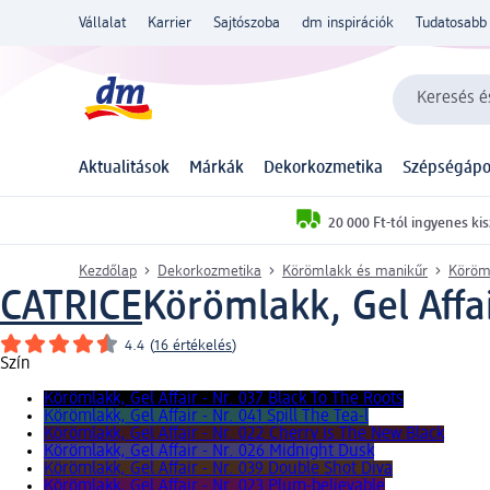
Vállalat
Karrier
Sajtószoba
dm inspirációk
Tudatosabb 
Keresés és
Aktualitások
Márkák
Dekorkozmetika
Szépségápo
20 000 Ft-tól ingyenes kis
Kezdőlap
Dekorkozmetika
Körömlakk és manikűr
Köröm
CATRICE
Körömlakk, Gel Affai
4.4
(
16 értékelés
)
Szín
Körömlakk, Gel Affair - Nr. 037 Black To The Roots
Körömlakk, Gel Affair - Nr. 041 Spill The Tea-l
Körömlakk, Gel Affair - Nr. 022 Cherry Is The New Black
Körömlakk, Gel Affair - Nr. 026 Midnight Dusk
Körömlakk, Gel Affair - Nr. 039 Double Shot Diva
Körömlakk, Gel Affair - Nr. 023 Plum-believable