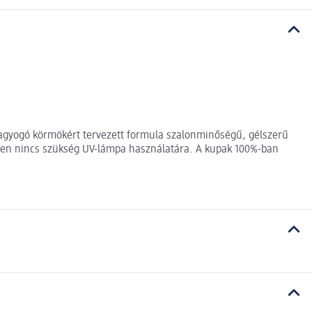
 ragyogó körmökért tervezett formula szalonminőségű, gélszerű
közben nincs szükség UV-lámpa használatára. A kupak 100%-ban