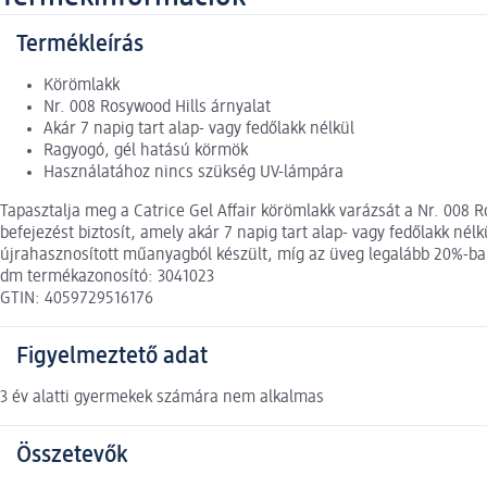
Termékleírás
Körömlakk
Nr. 008 Rosywood Hills árnyalat
Akár 7 napig tart alap- vagy fedőlakk nélkül
Ragyogó, gél hatású körmök
Használatához nincs szükség UV-lámpára
Tapasztalja meg a Catrice Gel Affair körömlakk varázsát a Nr. 008
befejezést biztosít, amely akár 7 napig tart alap- vagy fedőlakk n
újrahasznosított műanyagból készült, míg az üveg legalább 20%-ba
dm termékazonosító: 3041023
GTIN: 4059729516176
Figyelmeztető adat
3 év alatti gyermekek számára nem alkalmas
Összetevők