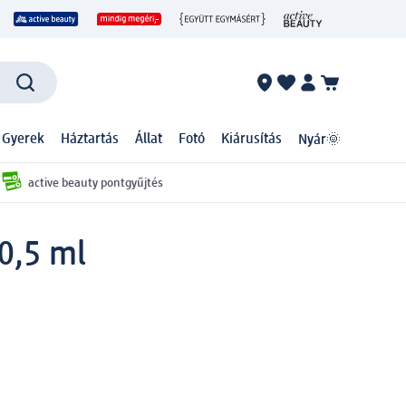
 Gyerek
Háztartás
Állat
Fotó
Kiárusítás
Nyár🌞
active beauty pontgyűjtés
10,5 ml