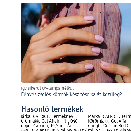
Így sikerül UV-lámpa nélkül
Fényes zselés körmök készítése saját kezűleg?
Hasonló termékek
Márka: CATRICE; Terméknév:
Márka: CATRICE; Ter
Körömlakk, Gel Affair - Nr. 040
Körömlakk, Gel Affair 
Copper Cabana, 10,5 ml; Ár:
Caught On The Red Ca
1 049 Ft; Alapár: 10,5 ml (99,90 Ft /
ml; Ár: 1 049 Ft; Alapá