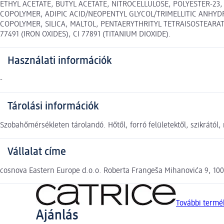
ETHYL ACETATE, BUTYL ACETATE, NITROCELLULOSE, POLYESTER-23
COPOLYMER, ADIPIC ACID/NEOPENTYL GLYCOL/TRIMELLITIC ANHYD
COPOLYMER, SILICA, MALTOL, PENTAERYTHRITYL TETRAISOSTEARATE
77491 (IRON OXIDES), CI 77891 (TITANIUM DIOXIDE).
Használati információk
-
Tárolási információk
Szobahőmérsékleten tárolandó. Hőtől, forró felületektől, szikrától,
Vállalat címe
cosnova Eastern Europe d.o.o. Roberta Frangeša Mihanovića 9, 10
További termé
Ajánlás