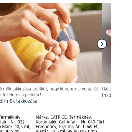
örmök lakkozása anélkül, hogy kimenne a vonalról –
Halloweeni kör
sz tökéletes a pedikűr!
Inspirációk a
körmök lakkozása
 Terméknév:
Márka: CATRICE; Terméknév:
air - Nr. 022
Körömlakk, Gel Affair - Nr. 049 Flirt
 Black, 10,5 ml;
Frequency, 10,5 ml; Ár: 1 049 Ft;
ár: 10,5 ml
Alapár: 10,5 ml (99,90 Ft / 1 ml);