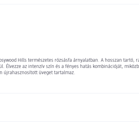
 Rosywood Hills természetes rózsásfa árnyalatban. A hosszan tartó,
élkül. Élvezze az intenzív szín és a fényes hatás kombinációját, mi
n újrahasznosított üveget tartalmaz.