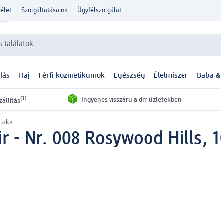
élet
Szolgáltatásaink
Ügyfélszolgálat
 találatok
lás
Haj
Férfi kozmetikumok
Egészség
Élelmiszer
Baba &
(1)
Ingyenes visszáru a dm üzletekben
zállítás
lakk
r - Nr. 008 Rosywood Hills, 