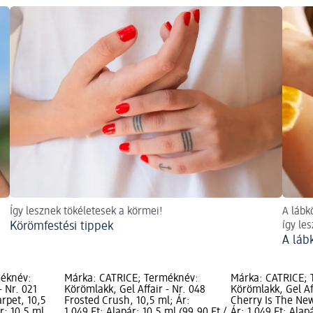
Így lesznek tökéletesek a körmei!
A lábk
Körömfestési tippek
így le
A láb
méknév:
Márka: CATRICE; Terméknév:
Márka: CATRICE;
- Nr. 021
Körömlakk, Gel Affair - Nr. 048
Körömlakk, Gel Aff
rpet, 10,5
Frosted Crush, 10,5 ml; Ár:
Cherry Is The New
r: 10,5 ml
1 049 Ft; Alapár: 10,5 ml (99,90 Ft /
Ár: 1 049 Ft; Alap