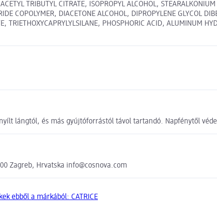
, ACETYL TRIBUTYL CITRATE, ISOPROPYL ALCOHOL, STEARALKONIUM
RIDE COPOLYMER, DIACETONE ALCOHOL, DIPROPYLENE GLYCOL DIB
, TRIETHOXYCAPRYLYLSILANE, PHOSPHORIC ACID, ALUMINUM HYDROXI
 nyílt lángtól, és más gyújtóforrástól távol tartandó. Napfénytől vé
000 Zagreb, Hrvatska info@cosnova.com
kek ebből a márkából: CATRICE