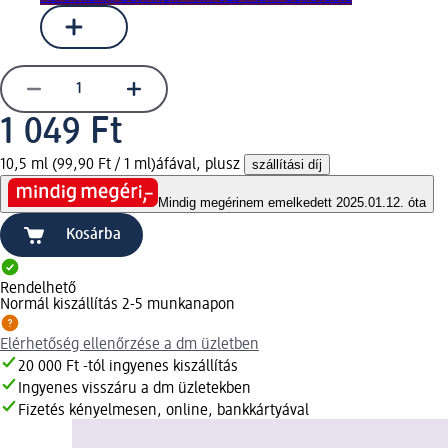
1 049 Ft
10,5 ml (99,90 Ft / 1 ml)
áfával, plusz
szállítási díj
Mindig megéri
nem emelkedett 2025.01.12. óta
Kosárba
Rendelhető
Normál kiszállítás 2-5 munkanapon
Elérhetőség ellenőrzése a dm üzletben
20 000 Ft -tól ingyenes kiszállítás
Ingyenes visszáru a dm üzletekben
Fizetés kényelmesen, online, bankkártyával