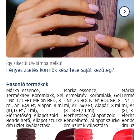
Így sikerül UV-lámpa nélkül
Így
Fényes zselés körmök készítése saját kezűleg?
Kö
Hasonló termékek
Márka: essence;
Márka: essence;
Márka: e
Terméknév: Körömlakk, Gel
Terméknév: Körömlakk, Gel
Termékné
- Nr. 12 LEFT ME on RED, 8
- Nr. 25 ROCK 'N' ROUGE, 8
- Nr. 16
ml; Ár: 649 Ft; Alapár: 8 ml
ml; Ár: 649 Ft; Alapár: 8 ml
ml; Ár: 6
(81,13 Ft / 1 ml);
(81,13 Ft / 1 ml);
(81,13 Ft 
Elérhetőség: Állapot zöld
Elérhetőség: Állapot zöld
Elérhető
Rendelhető, Állapot szürke
Rendelhető, Állapot szürke
Rendelhe
dm üzlet kiválasztása
dm üzlet kiválasztása
dm üzlet