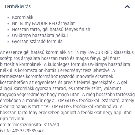
Termékleírás
Körömlakk
Nr. 14 my FAVOUR RED árnyalat
Hosszan tartó, gél hatású fényes finish
UV-lámpa használata nélkül
Gyorsan száradó formula
Az essence gél hatású körömlakk Nr. 14 my FAVOUR RED klasszikus
sötétpiros árnyalata hosszan tartó és magas fényű gél finist
biztosít a körmöknek. A különleges formula UV-lámpa használata
nélkül is körömszalon-hatású eredményt tesz lehetővé. A
természetes körömformához igazodó innovatív ecsetnek
köszönhetően az egyenletes és precíz felvitel gyerekjáték. A gél
állagú körömlakk gyorsan szárad, és intenzív színt, valamint
ragyogó végeredményt hagy maga után. A még hosszabb tartósság
érdekében a manikűr egy a TOP GLOSS fedőlakkal lezárható, amely
akár 10 napig is tart.* *A TOP GLOSS fedőlakkal kombinálva. A
hosszan tartó fény érdekében ajánlott a fedőlakkot négy nap után
újra felvinni.
dm termékazonosító: 3116760
GTIN: 4059729585547