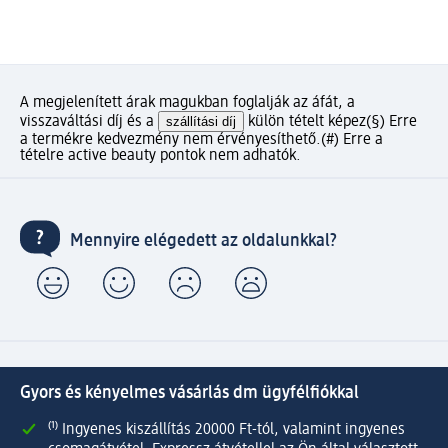
A megjelenített árak magukban foglalják az áfát, a
visszaváltási díj és a
szállítási díj
külön tételt képez
(§) Erre
a termékre kedvezmény nem érvényesíthető.
(#) Erre a
tételre active beauty pontok nem adhatók.
Mennyire elégedett az oldalunkkal?
Gyors és kényelmes vásárlás dm ügyfélfiókkal
⁽¹⁾ Ingyenes kiszállítás 20000 Ft-tól, valamint ingyenes