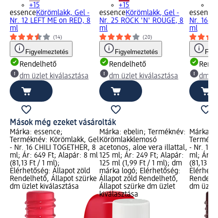
+15
+15
+1
essence
Körömlakk, Gel -
essence
Körömlakk, Gel -
essence
Nr. 12 LEFT ME on RED, 8
Nr. 25 ROCK 'N' ROUGE, 8
Nr. 16 C
ml
ml
ml
(14)
(20)
Figyelmeztetés
Figyelmeztetés
Figy
Rendelhető
Rendelhető
Rende
dm üzlet kiválasztása
dm üzlet kiválasztása
dm üz
Mások még ezeket vásárolták
Márka: essence;
Márka: ebelin; Terméknév:
Márka: e
Terméknév: Körömlakk, Gel
Körömlakklemosó
Termékné
- Nr. 16 CHILI TOGETHER, 8
acetonos, aloe vera illattal,
- Nr. 12
ml; Ár: 649 Ft; Alapár: 8 ml
125 ml; Ár: 249 Ft; Alapár:
ml; Ár: 6
(81,13 Ft / 1 ml);
125 ml (1,99 Ft / 1 ml); dm
(81,13 Ft 
Elérhetőség: Állapot zöld
márka logó; Elérhetőség:
Elérhető
Rendelhető, Állapot szürke
Állapot zöld Rendelhető,
Rendelhe
dm üzlet kiválasztása
Állapot szürke dm üzlet
dm üzlet
kiválasztása