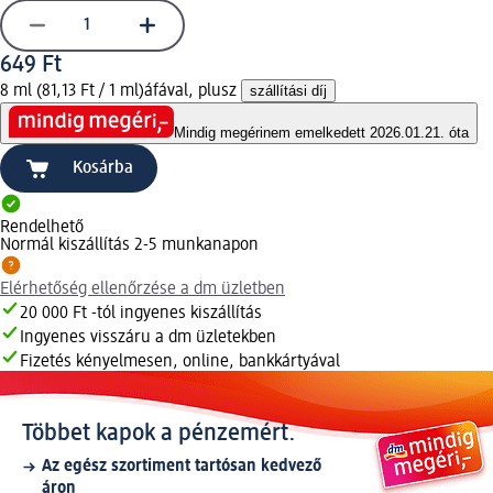
649 Ft
8 ml (81,13 Ft / 1 ml)
áfával, plusz
szállítási díj
Mindig megéri
nem emelkedett 2026.01.21. óta
Kosárba
Rendelhető
Normál kiszállítás 2-5 munkanapon
Elérhetőség ellenőrzése a dm üzletben
20 000 Ft -tól ingyenes kiszállítás
Ingyenes visszáru a dm üzletekben
Fizetés kényelmesen, online, bankkártyával
Többet kapok a pénzemért.
Az egész szortiment tartósan kedvező
áron