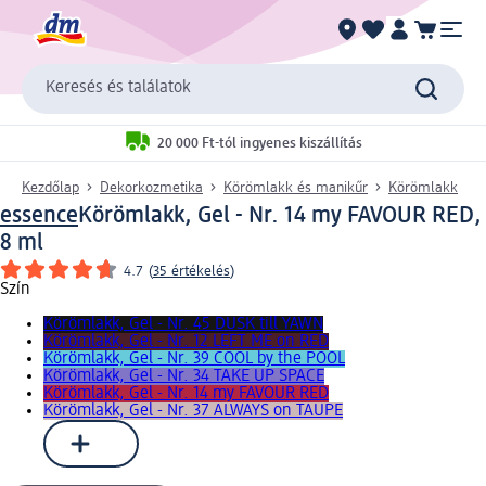
Keresés és találatok
20 000 Ft-tól ingyenes kiszállítás
Kezdőlap
Dekorkozmetika
Körömlakk és manikűr
Körömlakk
essence
Körömlakk, Gel - Nr. 14 my FAVOUR RED,
8 ml
4.7
(
35 értékelés
)
Szín
Körömlakk, Gel - Nr. 45 DUSK till YAWN
Körömlakk, Gel - Nr. 12 LEFT ME on RED
Körömlakk, Gel - Nr. 39 COOL by the POOL
Körömlakk, Gel - Nr. 34 TAKE UP SPACE
Körömlakk, Gel - Nr. 14 my FAVOUR RED
Körömlakk, Gel - Nr. 37 ALWAYS on TAUPE