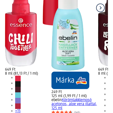
649 Ft
649 Ft
8 ml (81,13 Ft / 1 ml)
8 ml (81,
249 Ft
125 ml (1,99 Ft / 1 ml)
ebelin
Körömlakklemosó
acetonos, aloe vera illattal,
125 ml
+15
+1
(165)