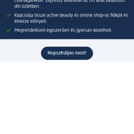
csomagátvétel Expressz átvétellel az Ön által választott
dm üzletben.
Kapcsolja össze active beauty és online shop-os fiókját és
élvezze előnyeit.
Megrendeléseit egyszerűen és gyorsan kezelheti.
Regisztráljon most!
Kérdések és válaszok
Szolgáltatások
Ügyfélszolgálat
Fizetési lehetőségek
Szállítási és átvételi lehetőségek
Visszaküldés, visszatérítés
Hibás termék reklamáció
Csomagkövetés
Vállalatról