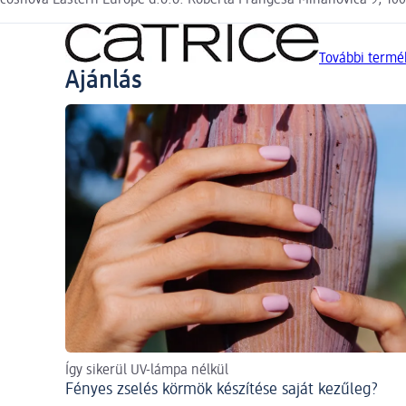
cosnova Eastern Europe d.o.o. Roberta Frangeša Mihanovića 9, 10
További termé
Ajánlás
Így sikerül UV-lámpa nélkül
Fényes zselés körmök készítése saját kezűleg?