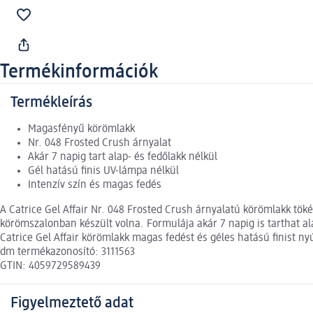
Termékinformációk
Termékleírás
Magasfényű körömlakk
Nr. 048 Frosted Crush árnyalat
Akár 7 napig tart alap- és fedőlakk nélkül
Gél hatású finis UV-lámpa nélkül
Intenzív szín és magas fedés
A Catrice Gel Affair Nr. 048 Frosted Crush árnyalatú körömlakk tök
körömszalonban készült volna. Formulája akár 7 napig is tarthat al
Catrice Gel Affair körömlakk magas fedést és géles hatású finist 
dm termékazonosító: 3111563
GTIN: 4059729589439
Figyelmeztető adat