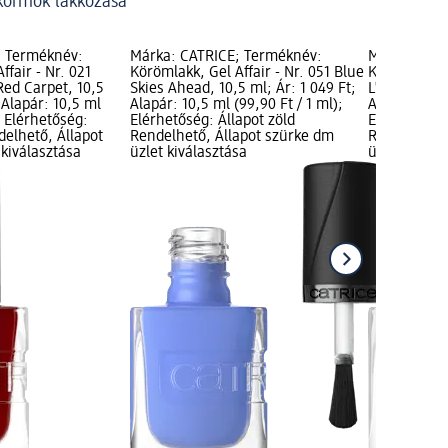
körmök lakkozása
; Terméknév:
Márka: CATRICE; Terméknév:
Márka: CAT
ffair - Nr. 021
Körömlakk, Gel Affair - Nr. 051 Blue
Körömlakk, G
ed Carpet, 10,5
Skies Ahead, 10,5 ml; Ár: 1 049 Ft;
L'Amour, 10,
 Alapár: 10,5 ml
Alapár: 10,5 ml (99,90 Ft / 1 ml);
Alapár: 10,5
; Elérhetőség:
Elérhetőség: Állapot zöld
Elérhetőség:
delhető, Állapot
Rendelhető, Állapot szürke dm
Rendelhető,
kiválasztása
üzlet kiválasztása
üzlet kivála