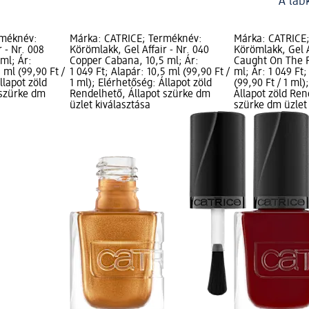
A láb
rméknév:
Márka: CATRICE; Terméknév:
Márka: CATRICE
 - Nr. 008
Körömlakk, Gel Affair - Nr. 040
Körömlakk, Gel A
 ml; Ár:
Copper Cabana, 10,5 ml; Ár:
Caught On The R
5 ml (99,90 Ft /
1 049 Ft; Alapár: 10,5 ml (99,90 Ft /
ml; Ár: 1 049 Ft;
llapot zöld
1 ml); Elérhetőség: Állapot zöld
(99,90 Ft / 1 ml)
 szürke dm
Rendelhető, Állapot szürke dm
Állapot zöld Ren
üzlet kiválasztása
szürke dm üzlet 