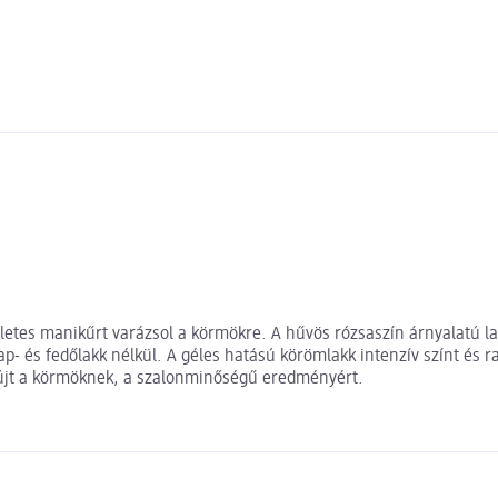
életes manikűrt varázsol a körmökre. A hűvös rózsaszín árnyalatú l
ap- és fedőlakk nélkül. A géles hatású körömlakk intenzív színt és
nyújt a körmöknek, a szalonminőségű eredményért.