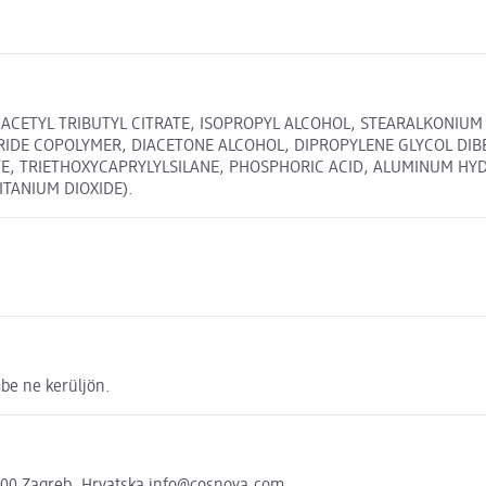
, ACETYL TRIBUTYL CITRATE, ISOPROPYL ALCOHOL, STEARALKONIUM
RIDE COPOLYMER, DIACETONE ALCOHOL, DIPROPYLENE GLYCOL DIB
, TRIETHOXYCAPRYLYLSILANE, PHOSPHORIC ACID, ALUMINUM HYDROX
ITANIUM DIOXIDE).
be ne kerüljön.