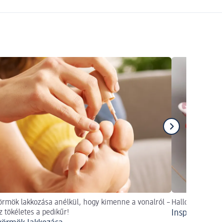
örmök lakkozása anélkül, hogy kimenne a vonalról –
Halloweeni kör
sz tökéletes a pedikűr!
Inspirációk a