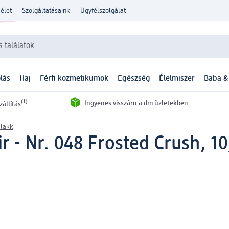
élet
Szolgáltatásaink
Ügyfélszolgálat
 találatok
lás
Haj
Férfi kozmetikumok
Egészség
Élelmiszer
Baba &
(1)
Ingyenes visszáru a dm üzletekben
zállítás
lakk
r - Nr. 048 Frosted Crush, 10