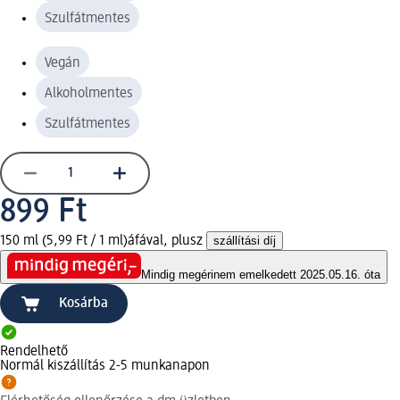
Szulfátmentes
Vegán
Alkoholmentes
Szulfátmentes
899 Ft
150 ml (5,99 Ft / 1 ml)
áfával, plusz
szállítási díj
Mindig megéri
nem emelkedett 2025.05.16. óta
Kosárba
Rendelhető
Normál kiszállítás 2-5 munkanapon