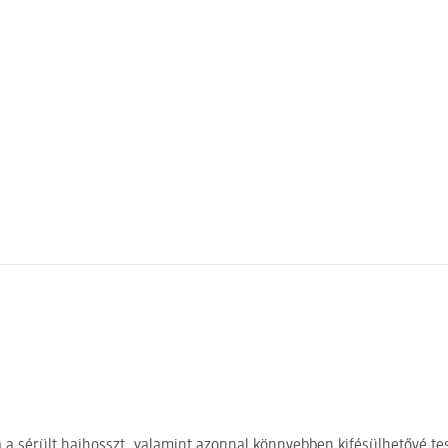
a a sérült hajhosszt, valamint azonnal könnyebben kifésülhetővé tes