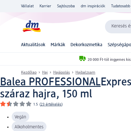
Vállalat
Karrier
Sajtószoba
dm inspirációk
Tudatosabb 
Keresés és
Aktualitások
Márkák
Dekorkozmetika
Szépségápo
20 000 Ft-tól ingyenes kis
Kezdőlap
Haj
Hajápolás
Hajbalzsam
Balea PROFESSIONAL
Expres
száraz hajra, 150 ml
1.5
(
23 értékelés
)
Vegán
Alkoholmentes