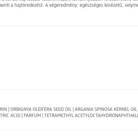
kkenti a hajtöredezést. A végeredmény: egészséges kinézetű, selym
IN | ORBIGNYA OLEIFERA SEED OIL | ARGANIA SPINOSA KERNEL OIL
IC ACID | PARFUM | TETRAMETHYL ACETYLOCTAHYDRONAPHTHALENE