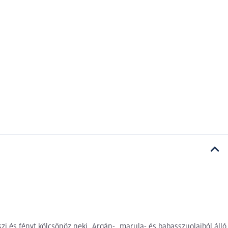
zi és fényt kölcsönöz neki. Argán-, marula- és babasszuolajból álló