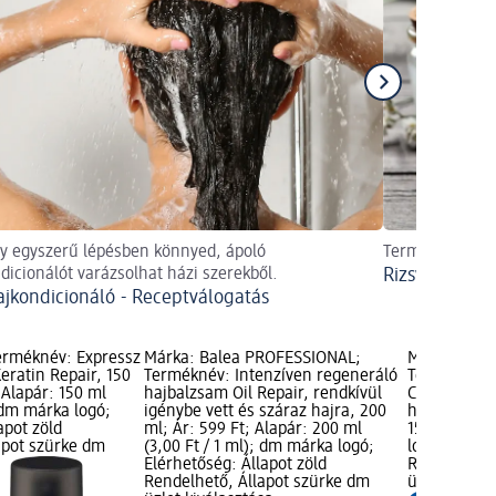
 egyszerű lépésben könnyed, ápoló
Természetes h
dicionálót varázsolhat házi szerekből.
Rizsvíz hajra
ajkondicionáló - Receptválogatás
erméknév: Expressz
Márka: Balea PROFESSIONAL;
Márka: Bal
eratin Repair, 150
Terméknév: Intenzíven regeneráló
Terméknév: 
; Alapár: 150 ml
hajbalzsam Oil Repair, rendkívül
Care, kémiai
; dm márka logó;
igénybe vett és száraz hajra, 200
hajra, 150 m
apot zöld
ml; Ár: 599 Ft; Alapár: 200 ml
150 ml (5,99
apot szürke dm
(3,00 Ft / 1 ml); dm márka logó;
logó; Elérhe
Elérhetőség: Állapot zöld
Rendelhető,
Rendelhető, Állapot szürke dm
üzlet kivála