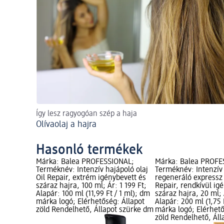
Így lesz ragyogóan szép a haja
Olívaolaj a hajra
Hasonló termékek
Márka: Balea PROFESSIONAL;
Márka: Balea PROFE
Terméknév: Intenzív hajápoló olaj
Terméknév: Intenzív 
Oil Repair, extrém igénybevett és
regeneráló expressz 
száraz hajra, 100 ml; Ár: 1 199 Ft;
Repair, rendkívül ig
Alapár: 100 ml (11,99 Ft / 1 ml); dm
száraz hajra, 20 ml; 
márka logó; Elérhetőség: Állapot
Alapár: 200 ml (1,75 
zöld Rendelhető, Állapot szürke dm
márka logó; Elérhető
zöld Rendelhető, Ál