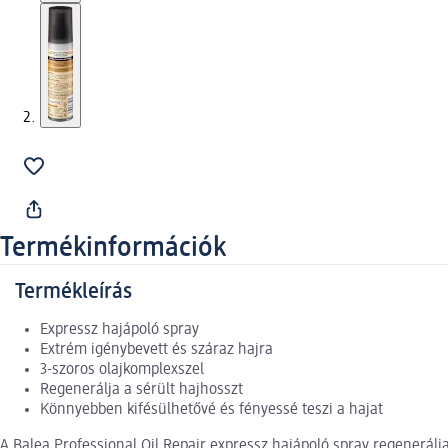
Termékinformációk
Termékleírás
Expressz hajápoló spray
Extrém igénybevett és száraz hajra
3-szoros olajkomplexszel
Regenerálja a sérült hajhosszt
Könnyebben kifésülhetővé és fényessé teszi a hajat
A Balea Professional Oil Repair expressz hajápoló spray regenerálj