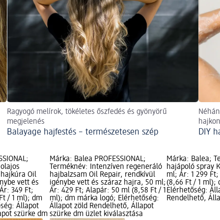
Ragyogó melírok, tökéletes őszfedés és gyönyörű
Néhány
megjelenés
hajkon
Balayage hajfestés – természetesen szép
DIY h
SSIONAL;
Márka: Balea PROFESSIONAL;
Márka: Balea; T
olajos
Terméknév: Intenzíven regeneráló
hajápoló spray K
hajkúra Oil
hajbalzsam Oil Repair, rendkívül
ml; Ár: 1 299 Ft
énybe vett és
igénybe vett és száraz hajra, 50 ml;
(8,66 Ft / 1 ml)
Ár: 349 Ft;
Ár: 429 Ft; Alapár: 50 ml (8,58 Ft / 1
Elérhetőség: Áll
Ft / 1 ml); dm
ml); dm márka logó; Elérhetőség:
Rendelhető, Áll
ség: Állapot
Állapot zöld Rendelhető, Állapot
lapot szürke dm
szürke dm üzlet kiválasztása