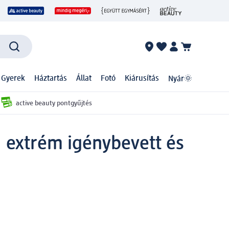
 Gyerek
Háztartás
Állat
Fotó
Kiárusítás
Nyár🌞
active beauty pontgyűjtés
, extrém igénybevett és