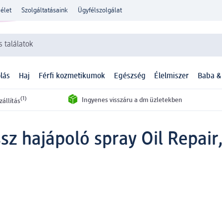
élet
Szolgáltatásaink
Ügyfélszolgálat
 találatok
lás
Haj
Férfi kozmetikumok
Egészség
Élelmiszer
Baba &
(1)
Ingyenes visszáru a dm üzletekben
zállítás
sz hajápoló spray Oil Repair