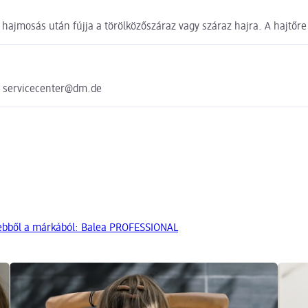
 hajmosás után fújja a törölközőszáraz vagy száraz hajra. A hajtőre n
e servicecenter@dm.de
ebből a márkából: Balea PROFESSIONAL