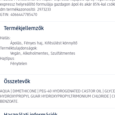
expressz helyreállító formulája gazdagon ápol és akár 85%-kal csö
dm termékazonosító: 2973233
GTIN: 4066447785470
Termékjellemzők
Hatás:
Ápolás, Fényes haj, Kifésülést könnyítő
Terméktulajdonságok:
Vegán, Alkoholmentes, Szulfátmentes
Hajtípus:
Fénytelen
Összetevők
AQUA | DIMETHICONE | PEG-40 HYDROGENATED CASTOR OIL | GLYCER
HYDROXYPROPYL GUAR HYDROXYPROPYLTRIMONIUM CHLORIDE | CITR
BENZOATE.