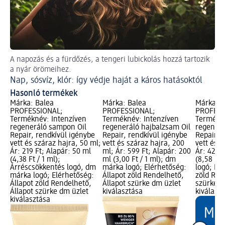
A napozás és a fürdőzés, a tengeri lubickolás hozzá tartozik
Szé
a nyár örömeihez.
In
Nap, sósvíz, klór: így védje haját a káros hatásoktól
Hasonló termékek
Márka: Balea
Márka: Balea
Márka: B
PROFESSIONAL;
PROFESSIONAL;
PROFESS
Terméknév: Intenzíven
Terméknév: Intenzíven
Termékné
regeneráló sampon Oil
regeneráló hajbalzsam Oil
regenerá
Repair, rendkívül igénybe
Repair, rendkívül igénybe
Repair, 
vett és száraz hajra, 50 ml;
vett és száraz hajra, 200
vett és s
Ár: 219 Ft; Alapár: 50 ml
ml; Ár: 599 Ft; Alapár: 200
Ár: 429 F
(4,38 Ft / 1 ml);
ml (3,00 Ft / 1 ml); dm
(8,58 Ft
Árréscsökkentés logó, dm
márka logó; Elérhetőség:
logó; Elé
márka logó; Elérhetőség:
Állapot zöld Rendelhető,
zöld Ren
Állapot zöld Rendelhető,
Állapot szürke dm üzlet
szürke d
Állapot szürke dm üzlet
kiválasztása
kiválasz
kiválasztása