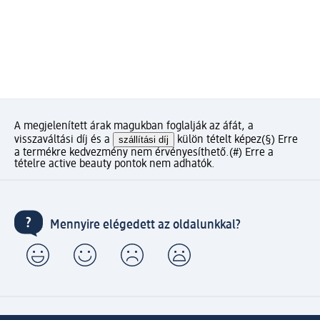
A megjelenített árak magukban foglalják az áfát, a
visszaváltási díj és a
szállítási díj
külön tételt képez
(§) Erre
a termékre kedvezmény nem érvényesíthető.
(#) Erre a
tételre active beauty pontok nem adhatók.
Mennyire elégedett az oldalunkkal?