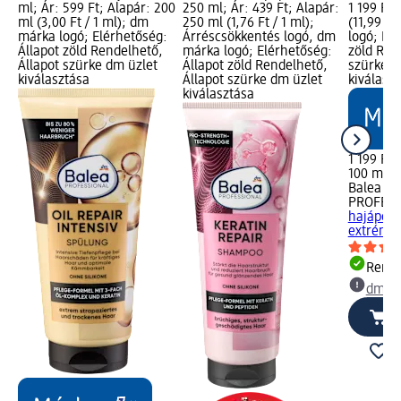
ml; Ár: 599 Ft; Alapár: 200
250 ml; Ár: 439 Ft; Alapár:
1 199 Ft;
ml (3,00 Ft / 1 ml); dm
250 ml (1,76 Ft / 1 ml);
(11,99 Ft
márka logó; Elérhetőség:
Árréscsökkentés logó, dm
logó; Elé
Állapot zöld Rendelhető,
márka logó; Elérhetőség:
zöld Ren
Állapot szürke dm üzlet
Állapot zöld Rendelhető,
szürke d
kiválasztása
Állapot szürke dm üzlet
kiválasz
kiválasztása
1 199 Ft
100 ml (1
Balea
PROFESS
hajápoló 
extrém..
Rende
dm üz