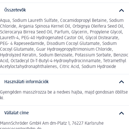
Összetevők
Aqua, Sodium Laureth Sulfate, Cocamidopropyl Betaine, Sodium
Chloride, Argania Spinosa Kernel Oil, Orbignya Oleifera Seed Oil,
Sclerocarya Birrea Seed Oil, Parfum, Glycerin, Propylene Glycol,
Laureth-4, PEG-40 Hydrogenated Castor Oil, Glycol Distearate,
PEG- 4 Rapeseedamide, Disodium Cocoyl Glutamate, Sodium
Cocoyl Glutamate, Guar Hydroxypropyltrimonium Chloride,
Hydrolyzed Keratin, Sodium Benzoate, Potassium Sorbate, Benzoic
Acid, Octadecyl Di-T-Butyl-4-Hydroxyhydrocinnamate, Tetramethyl
Acetyloctahydronaphthalenes, Citric Acid, Sodium Hydroxide
Használati információk
Gyengéden masszírozza be a nedves hajba, majd gondosan öblítse
ki.
Vállalat címe
MannSchröder GmbH Am dm-Platz 1, 76227 Karlsruhe