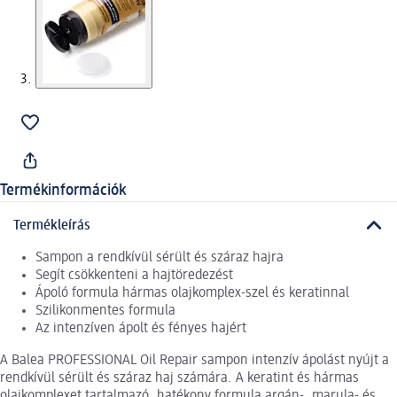
Termékinformációk
Termékleírás
Sampon a rendkívül sérült és száraz hajra
Segít csökkenteni a hajtöredezést
Ápoló formula hármas olajkomplex-szel és keratinnal
Szilikonmentes formula
Az intenzíven ápolt és fényes hajért
A Balea PROFESSIONAL Oil Repair sampon intenzív ápolást nyújt a
rendkívül sérült és száraz haj számára. A keratint és hármas
olajkomplexet tartalmazó, hatékony formula argán-, marula- és