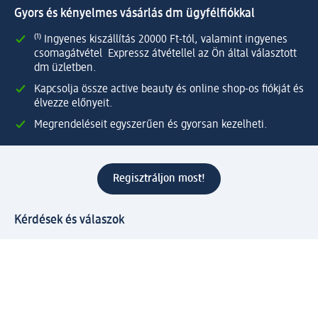
Gyors és kényelmes vásárlás dm ügyfélfiókkal
⁽¹⁾ Ingyenes kiszállítás 20000 Ft-tól, valamint ingyenes
csomagátvétel Expressz átvétellel az Ön által választott
dm üzletben.
Kapcsolja össze active beauty és online shop-os fiókját és
élvezze előnyeit.
Megrendeléseit egyszerűen és gyorsan kezelheti.
Regisztráljon most!
Kérdések és válaszok
Szolgáltatások
Ügyfélszolgálat
Fizetési lehetőségek
Szállítási és átvételi lehetőségek
Visszaküldés, visszatérítés
Hibás termék reklamáció
Csomagkövetés