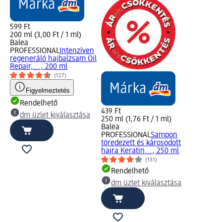
599 Ft
200 ml (3,00 Ft / 1 ml)
Balea
PROFESSIONAL
Intenzíven
regeneráló hajbalzsam Oil
Repair,..., 200 ml
(127)
Figyelmeztetés
Rendelhető
439 Ft
dm üzlet kiválasztása
250 ml (1,76 Ft / 1 ml)
Balea
PROFESSIONAL
Sampon
töredezett és károsodott
hajra Keratin..., 250 ml
(131)
Rendelhető
dm üzlet kiválasztása