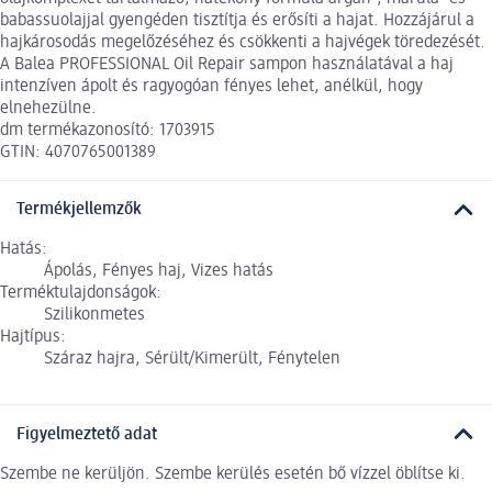
babassuolajjal gyengéden tisztítja és erősíti a hajat. Hozzájárul a
hajkárosodás megelőzéséhez és csökkenti a hajvégek töredezését.
A Balea PROFESSIONAL Oil Repair sampon használatával a haj
intenzíven ápolt és ragyogóan fényes lehet, anélkül, hogy
elnehezülne.
dm termékazonosító: 1703915
GTIN: 4070765001389
Termékjellemzők
Hatás:
Ápolás, Fényes haj, Vizes hatás
Terméktulajdonságok:
Szilikonmetes
Hajtípus:
Száraz hajra, Sérült/Kimerült, Fénytelen
Figyelmeztető adat
Szembe ne kerüljön. Szembe kerülés esetén bő vízzel öblítse ki.