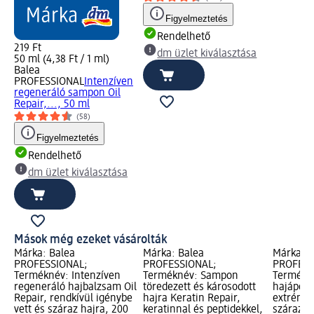
Figyelmeztetés
Rendelhető
219 Ft
dm üzlet kiválasztása
50 ml (4,38 Ft / 1 ml)
Balea
PROFESSIONAL
Intenzíven
regeneráló sampon Oil
Repair,..., 50 ml
(58)
Figyelmeztetés
Rendelhető
dm üzlet kiválasztása
Mások még ezeket vásárolták
Márka: Balea
Márka: Balea
Márka: B
PROFESSIONAL;
PROFESSIONAL;
PROFESS
Terméknév: Intenzíven
Terméknév: Sampon
Termékné
regeneráló hajbalzsam Oil
töredezett és károsodott
hajápoló 
Repair, rendkívül igénybe
hajra Keratin Repair,
extrém i
vett és száraz hajra, 200
keratinnal és peptidekkel,
száraz ha