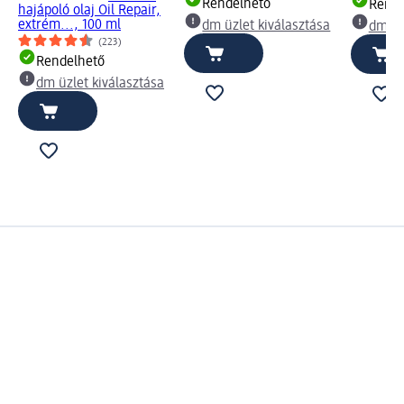
Rendelhető
Rende
hajápoló olaj Oil Repair,
extrém..., 100 ml
dm üzlet kiválasztása
dm üz
(223)
Rendelhető
dm üzlet kiválasztása