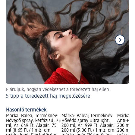
Eláruljuk, hogyan védekezhet a töredezett haj ellen.
A n
5 tipp a töredezett haj megelőzésére
a 
Na
Hasonló termékek
Márka: Balea; Terméknév:
Márka: Balea; Terméknév:
Márka: B
Hővédő spray, kétfázisú, 75
Hővédő spray Ultralight,
Anti-Friz
ml; Ár: 649 Ft; Alapár: 75
200 ml; Ár: 999 Ft; Alapár:
200 ml; Á
ml (8,65 Ft / 1 ml); dm
200 ml (5,00 Ft / 1 ml); dm
200 ml (4