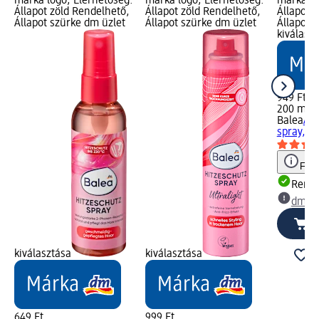
márka logó; Elérhetőség:
márka logó; Elérhetőség:
márka lo
Állapot zöld Rendelhető,
Állapot zöld Rendelhető,
Állapot 
Állapot szürke dm üzlet
Állapot szürke dm üzlet
Állapot 
kiválasz
949 Ft
200 ml (4
Balea
Ant
spray, 2
Figy
Rende
dm üz
kiválasztása
kiválasztása
649 Ft
999 Ft