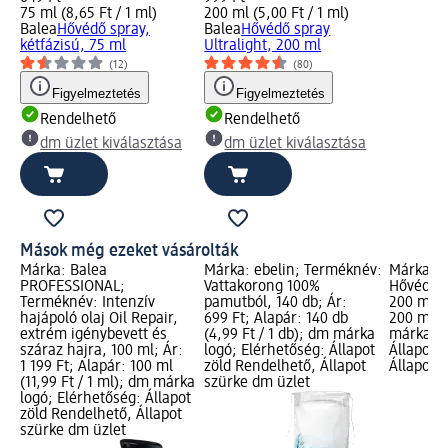
75 ml (8,65 Ft / 1 ml)
200 ml (5,00 Ft / 1 ml)
Balea
Hővédő spray,
Balea
Hővédő spray
kétfázisú, 75 ml
Ultralight, 200 ml
(12)
(80)
Figyelmeztetés
Figyelmeztetés
Rendelhető
Rendelhető
dm üzlet kiválasztása
dm üzlet kiválasztása
Mások még ezeket vásárolták
Márka: Balea
Márka: ebelin; Terméknév:
Márka: B
PROFESSIONAL;
Vattakorong 100%
Hővédő s
Terméknév: Intenzív
pamutból, 140 db; Ár:
200 ml; Á
hajápoló olaj Oil Repair,
699 Ft; Alapár: 140 db
200 ml (5
extrém igénybevett és
(4,99 Ft / 1 db); dm márka
márka lo
száraz hajra, 100 ml; Ár:
logó; Elérhetőség: Állapot
Állapot 
1 199 Ft; Alapár: 100 ml
zöld Rendelhető, Állapot
Állapot 
(11,99 Ft / 1 ml); dm márka
szürke dm üzlet
logó; Elérhetőség: Állapot
zöld Rendelhető, Állapot
szürke dm üzlet