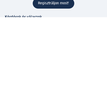
Regisztráljon most!
Kérdések és válaszok
Szolgáltatások
Ügyfélszolgálat
Fizetési lehetőségek
Szállítási és átvételi lehetőségek
Visszaküldés, visszatérítés
Hibás termék reklamáció
Csomagkövetés
Vállalatról
Vállalat
Vállalati felelősségvállalás
Karrier
Sajtószoba
Díjaink
Támogatási stratégia
Kiemelt kategóriáink