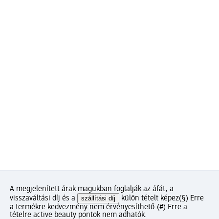
A megjelenített árak magukban foglalják az áfát, a
visszaváltási díj és a
szállítási díj
külön tételt képez
(§) Erre
a termékre kedvezmény nem érvényesíthető.
(#) Erre a
tételre active beauty pontok nem adhatók.