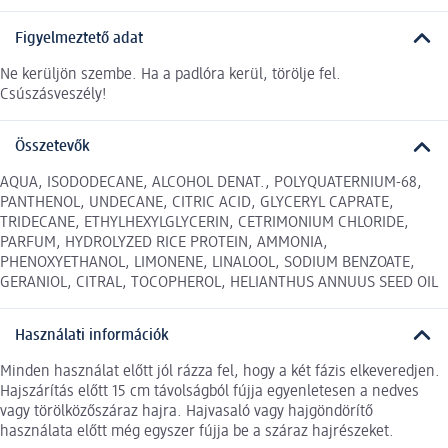
Figyelmeztető adat
Ne kerüljön szembe. Ha a padlóra kerül, törölje fel.
Csúszásveszély!
Összetevők
AQUA, ISODODECANE, ALCOHOL DENAT., POLYQUATERNIUM-68,
PANTHENOL, UNDECANE, CITRIC ACID, GLYCERYL CAPRATE,
TRIDECANE, ETHYLHEXYLGLYCERIN, CETRIMONIUM CHLORIDE,
PARFUM, HYDROLYZED RICE PROTEIN, AMMONIA,
PHENOXYETHANOL, LIMONENE, LINALOOL, SODIUM BENZOATE,
GERANIOL, CITRAL, TOCOPHEROL, HELIANTHUS ANNUUS SEED OIL
Használati információk
Minden használat előtt jól rázza fel, hogy a két fázis elkeveredjen.
Hajszárítás előtt 15 cm távolságból fújja egyenletesen a nedves
vagy törölközőszáraz hajra. Hajvasaló vagy hajgöndörítő
használata előtt még egyszer fújja be a száraz hajrészeket.