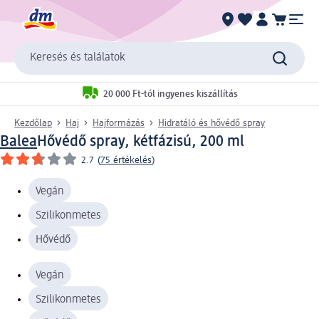
Keresés és találatok
20 000 Ft-tól ingyenes kiszállítás
Kezdőlap
Haj
Hajformázás
Hidratáló és hővédő spray
Balea
Hővédő spray, kétfázisú, 200 ml
2.7
(
75 értékelés
)
Vegán
Szilikonmetes
Hővédő
Vegán
Szilikonmetes