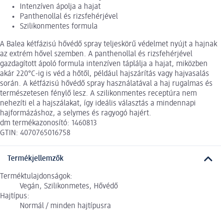
Intenzíven ápolja a hajat
Panthenollal és rizsfehérjével
Szilikonmentes formula
A Balea kétfázisú hővédő spray teljeskörű védelmet nyújt a hajnak
az extrém hővel szemben. A panthenollal és rizsfehérjével
gazdagított ápoló formula intenzíven táplálja a hajat, miközben
akár 220°C-ig is véd a hőtől, például hajszárítás vagy hajvasalás
során. A kétfázisú hővédő spray használatával a haj rugalmas és
természetesen fénylő lesz. A szilikonmentes receptúra nem
nehezíti el a hajszálakat, így ideális választás a mindennapi
hajformázáshoz, a selymes és ragyogó hajért.
dm termékazonosító: 1460813
GTIN: 4070765016758
Termékjellemzők
Terméktulajdonságok:
Vegán, Szilikonmetes, Hővédő
Hajtípus:
Normál / minden hajtípusra