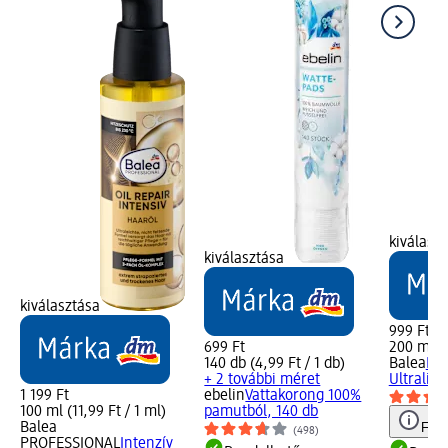
kiválasz
kiválasztása
kiválasztása
999 Ft
699 Ft
200 ml (5
140 db (4,99 Ft / 1 db)
Balea
Hőv
+ 2 további méret
Ultraligh
1 199 Ft
ebelin
Vattakorong 100%
100 ml (11,99 Ft / 1 ml)
pamutból, 140 db
Balea
Figy
(498)
PROFESSIONAL
Intenzív