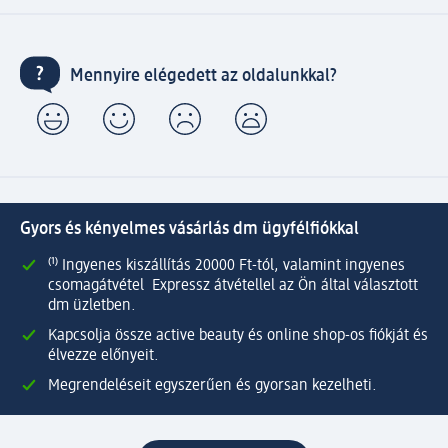
Mennyire elégedett az oldalunkkal?
Gyors és kényelmes vásárlás dm ügyfélfiókkal
⁽¹⁾ Ingyenes kiszállítás 20000 Ft-tól, valamint ingyenes
csomagátvétel Expressz átvétellel az Ön által választott
dm üzletben.
Kapcsolja össze active beauty és online shop-os fiókját és
élvezze előnyeit.
Megrendeléseit egyszerűen és gyorsan kezelheti.