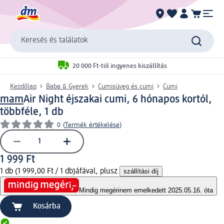
Keresés és találatok
20 000 Ft-tól ingyenes kiszállítás
Kezdőlap
Baba & Gyerek
Cumisüveg és cumi
Cumi
mam
Air Night éjszakai cumi, 6 hónapos kortól,
többféle, 1 db
0
(
Termék értékelése
)
1 999 Ft
1 db (1 999,00 Ft / 1 db)
áfával, plusz
szállítási díj
Mindig megéri
nem emelkedett 2025.05.16. óta
Kosárba