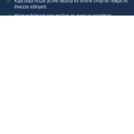
Kapcsolja össze active beauty és online shop-os fiókját és
élvezze előnyeit.
Megrendeléseit egyszerűen és gyorsan kezelheti.
Regisztráljon most!
Kérdések és válaszok
Szolgáltatások
Ügyfélszolgálat
Fizetési lehetőségek
Szállítási és átvételi lehetőségek
Visszaküldés, visszatérítés
Hibás termék reklamáció
Csomagkövetés
Vállalatról
Vállalat
Vállalati felelősségvállalás
Karrier
Sajtószoba
Díjaink
Támogatási stratégia