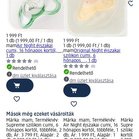
1 999 Ft
1 db (1 999,00 Ft / 1 db)
1 999 Ft
mam
Air Night éjszakai
1 db (1 999,00 Ft / 1 db)
cumi, 16 hónapos kortól,...,
mam
Original Night éjszakai
1 db
szilikon cumi, 6
hónapos..., 1 db
(0)
(0)
Rendelhető
Rendelhető
dm üzlet kiválasztása
dm üzlet kiválasztása
Mások még ezeket vásárolták
Márka: mam; Terméknév:
Márka: mam; Terméknév:
Márka: 
Supreme szilikon cumi, 6
Air Night éjszakai cumi, 16
Supreme 
hónapos kortól, többféle, 2
hónapos kortól, többféle, 1
szilikon
db; Ár: 3 799 Ft; Alapár: 2
db; Ár: 1 999 Ft; Alapár: 1
kortól, u