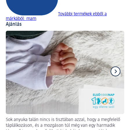
További termékek ebből a
márkából: mam
Ajánlás
Sok anyuka talán nincs is tisztában azzal, hogy a megfelelő
Íg
táplálkozáson, és a mozgáson túl még van egy harmadik
In