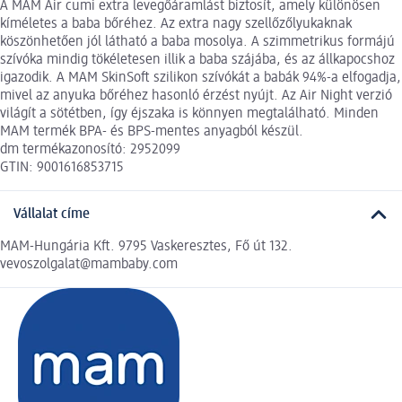
A MAM Air cumi extra levegőáramlást biztosít, amely különösen
kíméletes a baba bőréhez. Az extra nagy szellőzőlyukaknak
köszönhetően jól látható a baba mosolya. A szimmetrikus formájú
szívóka mindig tökéletesen illik a baba szájába, és az állkapocshoz
igazodik. A MAM SkinSoft szilikon szívókát a babák 94%-a elfogadja,
mivel az anyuka bőréhez hasonló érzést nyújt. Az Air Night verzió
világít a sötétben, így éjszaka is könnyen megtalálható. Minden
MAM termék BPA- és BPS-mentes anyagból készül.
dm termékazonosító: 2952099
GTIN: 9001616853715
Vállalat címe
MAM-Hungária Kft. 9795 Vaskeresztes, Fő út 132.
vevoszolgalat@mambaby.com