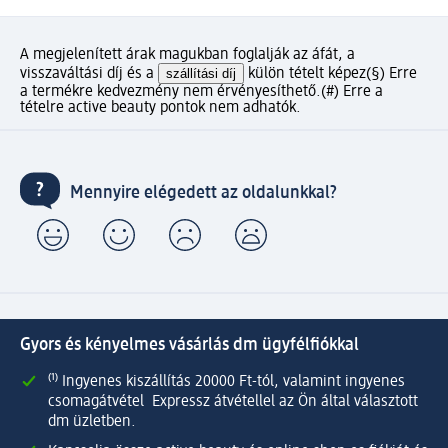
A megjelenített árak magukban foglalják az áfát, a
visszaváltási díj és a
szállítási díj
külön tételt képez
(§) Erre
a termékre kedvezmény nem érvényesíthető.
(#) Erre a
tételre active beauty pontok nem adhatók.
Mennyire elégedett az oldalunkkal?
Gyors és kényelmes vásárlás dm ügyfélfiókkal
⁽¹⁾ Ingyenes kiszállítás 20000 Ft-tól, valamint ingyenes
csomagátvétel Expressz átvétellel az Ön által választott
dm üzletben.