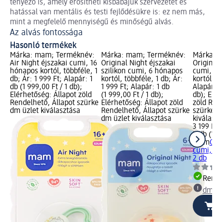
tényező is, amely erősítheti kisbabájuk szervezetét és
hatással van mentális és testi fejlődésükre is: ez nem más,
mint a megfelelő mennyiségű és minőségű alvás.
Az alvás fontossága
Hasonló termékek
Márka: mam; Terméknév:
Márka: mam; Terméknév:
Márka: 
Air Night éjszakai cumi, 16
Original Night éjszakai
Original 
hónapos kortól, többféle, 1
szilikon cumi, 6 hónapos
cumi, un
db; Ár: 1 999 Ft; Alapár: 1
kortól, többféle, 1 db; Ár:
kortól, 2
db (1 999,00 Ft / 1 db);
1 999 Ft; Alapár: 1 db
Alapár: 2
Elérhetőség: Állapot zöld
(1 999,00 Ft / 1 db);
db); Elér
Rendelhető, Állapot szürke
Elérhetőség: Állapot zöld
zöld Ren
dm üzlet kiválasztása
Rendelhető, Állapot szürke
szürke d
dm üzlet kiválasztása
kiválasz
3 199 Ft
2 db (1 5
mam
Ori
cumi, un
2 db
Rende
dm üz