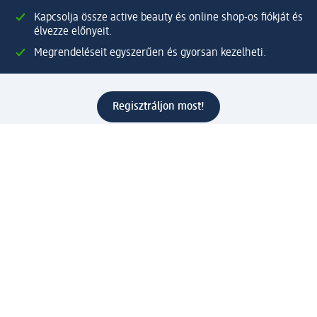
Kapcsolja össze active beauty és online shop-os fiókját és
élvezze előnyeit.
Megrendeléseit egyszerűen és gyorsan kezelheti.
Regisztráljon most!
Kérdések és válaszok
Szolgáltatások
Ügyfélszolgálat
Fizetési lehetőségek
Szállítási és átvételi lehetőségek
Visszaküldés, visszatérítés
Hibás termék reklamáció
Csomagkövetés
Vállalatról
Vállalat
Vállalati felelősségvállalás
Karrier