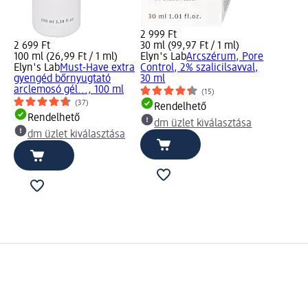
2 999 Ft
2 699 Ft
30 ml (99,97 Ft / 1 ml)
100 ml (26,99 Ft / 1 ml)
Elyn's Lab
Arcszérum, Pore
Elyn's Lab
Must-Have extra
Control, 2% szalicilsavval,
gyengéd bőrnyugtató
30 ml
arclemosó gél..., 100 ml
(15)
(37)
Rendelhető
Rendelhető
dm üzlet kiválasztása
dm üzlet kiválasztása