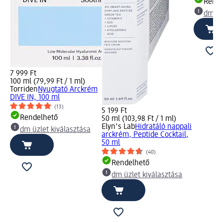
Rende
dm üz
7 999 Ft
100 ml (79,99 Ft / 1 ml)
Torriden
Nyugtató Arckrém
DIVE IN, 100 ml
(13)
5 199 Ft
Rendelhető
50 ml (103,98 Ft / 1 ml)
Elyn's Lab
Hidratáló nappali
dm üzlet kiválasztása
arckrém, Peptide Cocktail,
50 ml
(40)
Rendelhető
dm üzlet kiválasztása