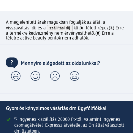
A megjelenített árak magukban foglalják az áfát, a
visszaváltási díj és a
szállítási díj
külön tételt képez
(§) Erre
a termékre kedvezmény nem érvényesíthető.
(#) Erre a
tételre active beauty pontok nem adhatók.
Mennyire elégedett az oldalunkkal?
Gyors és kényelmes vásárlás dm ügyfélfiókkal
⁽¹⁾ Ingyenes kiszállítás 20000 Ft-tól, valamint ingyenes
csomagátvétel Expressz átvétellel az Ön által választott
dm üzletben.