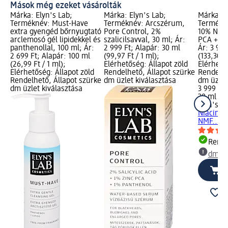
Mások még ezeket vásárolták
Márka: Elyn's Lab;
Márka: Elyn's Lab;
Márka: E
Terméknév: Must-Have
Terméknév: Arcszérum,
Termékné
extra gyengéd bőrnyugtató
Pore Control, 2%
10% Niac
arclemosó gél lipidekkel és
szalicilsavval, 30 ml; Ár:
PCA + NM
panthenollal, 100 ml; Ár:
2 999 Ft; Alapár: 30 ml
Ár: 3 999
2 699 Ft; Alapár: 100 ml
(99,97 Ft / 1 ml);
(133,30 Ft
(26,99 Ft / 1 ml);
Elérhetőség: Állapot zöld
Elérhető
Elérhetőség: Állapot zöld
Rendelhető, Állapot szürke
Rendelhe
Rendelhető, Állapot szürke
dm üzlet kiválasztása
dm üzlet
dm üzlet kiválasztása
3 999 Ft
30 ml (13
Elyn's L
Niacinam
NMF..., 
Rende
dm üz