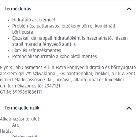
Termékleírás
Hidratáló arckrémgél
Problémás, pattanásos, érzékeny bőrre, kombinált
bőrtípusra
Éjszakai, de nappali hidratálóként is használható, hiszen
stabil marad a fényvédő alatt is
Illat- és színezékmentes
Potenciálisan irritáló alkoholoktól mentes
Elyn's Lab Cosmetics All-in Extra könnyed hidratáló és bőrnyugtató
arckrém-gél 7% szkvalánnal, 5% panthenollal, cinkkel, a CICA-ként
ismert Madecassoside-dal, ureával, allantoinnal és lipidekkel.
dm termékazonosító: 2947121
GTIN: 5999861886111
Termékjellemzők
Alkalmazási terület:
Arc
Hatás: