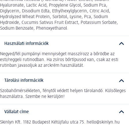
Hyaluronate, Lactic Acid, Propylene Glycol, Sodium Pca,
Diglycerin, Disodium Edta, Ethylhexylglycerin, Citric Acid,
Hydrolyzed Wheat Protein, Sorbitol, Lysine, Pca, Sodium
Hydroxide, Cucumis Sativus Fruit Extract, Potassium Sorbate,
Sodium Benzoate, Phenoxyethanol
Használati információk
Negyed/fél pumpányi mennyiséget masszírozz a bőrödbe az
esti/reggeli rutinodban. Ha zsíros bőrtípusod van, csak az esti
rutinban javasoljuk az arckrém használatát.
Tárolási információk
Szobahőmérsékleten, fénytől védett helyen tárolandó. Külsőleges
használatra. Szembe ne kerüljön!
Vállalat címe
Skinlyn Kft. 1182 Budapest Kétújfalu utca 75. hello@skinlyn.hu