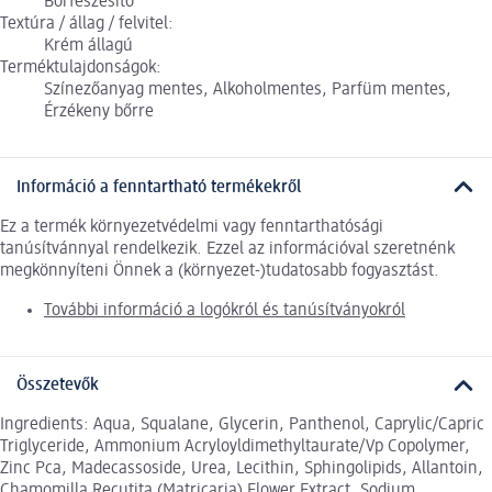
Bőrfeszesítő
Textúra / állag / felvitel:
Krém állagú
Terméktulajdonságok:
Színezőanyag mentes, Alkoholmentes, Parfüm mentes,
Érzékeny bőrre
Információ a fenntartható termékekről
Ez a termék környezetvédelmi vagy fenntarthatósági
tanúsítvánnyal rendelkezik. Ezzel az információval szeretnénk
megkönnyíteni Önnek a (környezet-)tudatosabb fogyasztást.
További információ a logókról és tanúsítványokról
Összetevők
Ingredients: Aqua, Squalane, Glycerin, Panthenol, Caprylic/Capric
Triglyceride, Ammonium Acryloyldimethyltaurate/Vp Copolymer,
Zinc Pca, Madecassoside, Urea, Lecithin, Sphingolipids, Allantoin,
Chamomilla Recutita (Matricaria) Flower Extract, Sodium