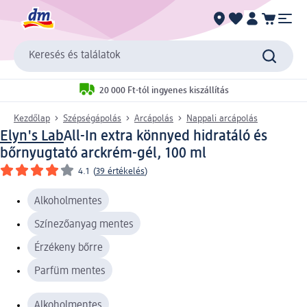
Keresés és találatok
20 000 Ft-tól ingyenes kiszállítás
Kezdőlap
Szépségápolás
Arcápolás
Nappali arcápolás
Elyn's Lab
All-In extra könnyed hidratáló és
bőrnyugtató arckrém-gél, 100 ml
4.1
(
39 értékelés
)
Alkoholmentes
Színezőanyag mentes
Érzékeny bőrre
Parfüm mentes
Alkoholmentes