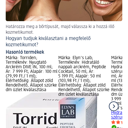
Határozza meg a bőrtípusát, majd válassza ki a hozzá illő
Ol
kozmetikumot.
Vá
Hogyan tudjuk kiválasztani a megfelelő
kozmetikumot?
Hasonló termékek
Márka: Torriden;
Márka: Elyn's Lab;
Márka: E
Terméknév: Nyugtató
Terméknév: Hidratáló
Termékn
Arckrém DIVE IN, 100 ml;
nappali arckrém, Peptide
Hydratio
Ár: 7 999 Ft; Alapár: 100 ml
Cocktail, 50 ml; Ár:
szérum p
(79,99 Ft / 1 ml);
5 199 Ft; Alapár: 50 ml
ml; Ár: 3
Elérhetőség: Állapot zöld
(103,98 Ft / 1 ml);
ml (133,3
Rendelhető, Állapot szürke
Elérhetőség: Állapot zöld
Elérhető
dm üzlet kiválasztása
Rendelhető, Állapot szürke
Rendelhe
dm üzlet kiválasztása
dm üzlet
3 999 Ft
30 ml (13
Elyn's L
Hydratio
szérum p