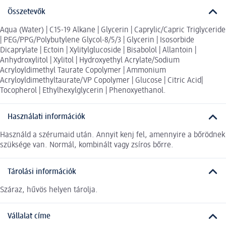
Összetevők
Aqua (Water) | C15-19 Alkane | Glycerin | Caprylic/Capric Triglyceride
| PEG/PPG/Polybutylene Glycol-8/5/3 | Glycerin | Isosorbide
Dicaprylate | Ectoin | Xylitylglucoside | Bisabolol | Allantoin |
Anhydroxylitol | Xylitol | Hydroxyethyl Acrylate/Sodium
Acryloyldimethyl Taurate Copolymer | Ammonium
Acryloyldimethyltaurate/VP Copolymer | Glucose | Citric Acid|
Tocopherol | Ethylhexylglycerin | Phenoxyethanol.
Használati információk
Használd a szérumaid után. Annyit kenj fel, amennyire a bőrödnek
szüksége van. Normál, kombinált vagy zsíros bőrre.
Tárolási információk
Száraz, hűvös helyen tárolja.
Vállalat címe