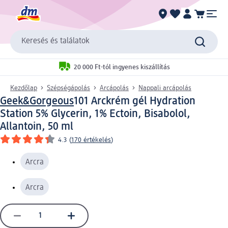
Keresés és találatok
20 000 Ft-tól ingyenes kiszállítás
Kezdőlap
Szépségápolás
Arcápolás
Nappali arcápolás
Geek&Gorgeous
101 Arckrém gél Hydration
Station 5% Glycerin, 1% Ectoin, Bisabolol,
Allantoin, 50 ml
4.3
(
170 értékelés
)
Arcra
Arcra