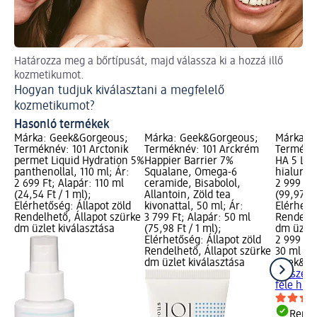
Határozza meg a bőrtípusát, majd válassza ki a hozzá illő
Na
kozmetikumot.
Na
Hogyan tudjuk kiválasztani a megfelelő
kozmetikumot?
Hasonló termékek
Márka: Geek&Gorgeous;
Márka: Geek&Gorgeous;
Márka: 
Terméknév: 101 Arctonik
Terméknév: 101 Arckrém
Termékn
permet Liquid Hydration 5%
Happier Barrier 7%
HA 5 Ligh
panthenollal, 110 ml; Ár:
Squalane, Omega-6
hialuron
2 699 Ft; Alapár: 110 ml
ceramide, Bisabolol,
2 999 Ft;
(24,54 Ft / 1 ml);
Allantoin, Zöld tea
(99,97 Ft
Elérhetőség: Állapot zöld
kivonattal, 50 ml; Ár:
Elérhető
Rendelhető, Állapot szürke
3 799 Ft; Alapár: 50 ml
Rendelhe
dm üzlet kiválasztása
(75,98 Ft / 1 ml);
dm üzlet
Elérhetőség: Állapot zöld
2 999 Ft
Rendelhető, Állapot szürke
30 ml (99
dm üzlet kiválasztása
Geek&Go
Arcszéru
féle hia
Rende