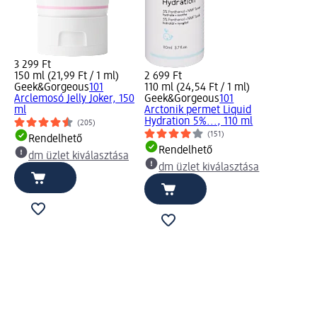
3 299 Ft
150 ml (21,99 Ft / 1 ml)
2 699 Ft
Geek&Gorgeous
101
110 ml (24,54 Ft / 1 ml)
Arclemosó Jelly Joker, 150
Geek&Gorgeous
101
ml
Arctonik permet Liquid
Hydration 5%..., 110 ml
(205)
(151)
Rendelhető
Rendelhető
dm üzlet kiválasztása
dm üzlet kiválasztása