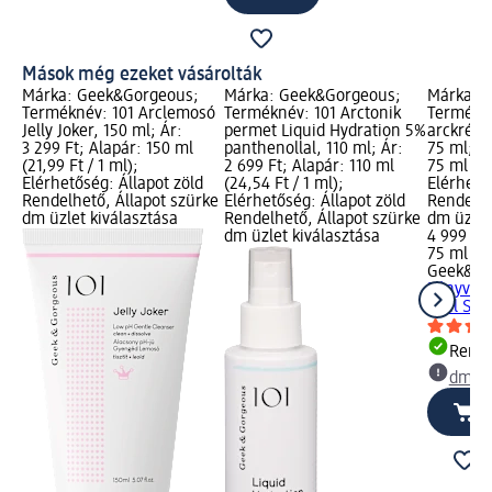
Mások még ezeket vásárolták
Márka: Geek&Gorgeous;
Márka: Geek&Gorgeous;
Márka: 
Terméknév: 101 Arclemosó
Terméknév: 101 Arctonik
Termékné
Jelly Joker, 150 ml; Ár:
permet Liquid Hydration 5%
arckrém 
3 299 Ft; Alapár: 150 ml
panthenollal, 110 ml; Ár:
75 ml; Ár
(21,99 Ft / 1 ml);
2 699 Ft; Alapár: 110 ml
75 ml (66
Elérhetőség: Állapot zöld
(24,54 Ft / 1 ml);
Elérhető
Rendelhető, Állapot szürke
Elérhetőség: Állapot zöld
Rendelhe
dm üzlet kiválasztása
Rendelhető, Állapot szürke
dm üzlet
dm üzlet kiválasztása
4 999 Ft
75 ml (66
Geek&Go
Fényvéd
Feel SPF
Rende
dm üz