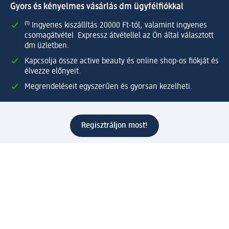
Gyors és kényelmes vásárlás dm ügyfélfiókkal
⁽¹⁾ Ingyenes kiszállítás 20000 Ft-tól, valamint ingyenes
csomagátvétel Expressz átvétellel az Ön által választott
dm üzletben.
Kapcsolja össze active beauty és online shop-os fiókját és
élvezze előnyeit.
Megrendeléseit egyszerűen és gyorsan kezelheti.
Regisztráljon most!
Kérdések és válaszok
Szolgáltatások
Ügyfélszolgálat
Fizetési lehetőségek
Szállítási és átvételi lehetőségek
Visszaküldés, visszatérítés
Hibás termék reklamáció
Csomagkövetés