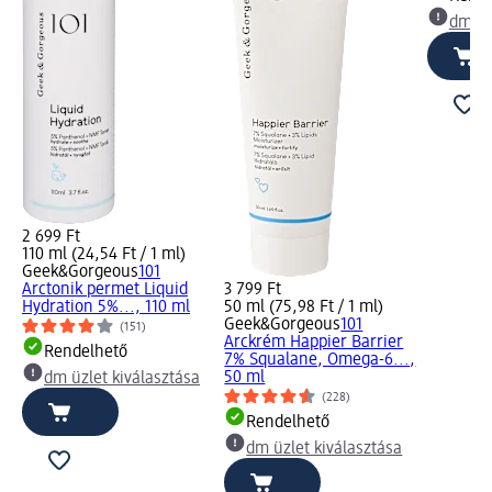
dm üz
2 699 Ft
110 ml (24,54 Ft / 1 ml)
Geek&Gorgeous
101
Arctonik permet Liquid
3 799 Ft
Hydration 5%..., 110 ml
50 ml (75,98 Ft / 1 ml)
Geek&Gorgeous
101
(151)
Arckrém Happier Barrier
Rendelhető
7% Squalane, Omega-6...,
50 ml
dm üzlet kiválasztása
(228)
Rendelhető
dm üzlet kiválasztása