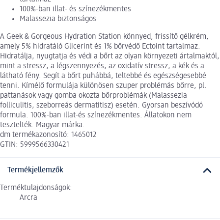
100%-ban illat- és színezékmentes
Malassezia biztonságos
A Geek & Gorgeous Hydration Station könnyed, frissítő gélkrém,
amely 5% hidratáló Glicerint és 1% bőrvédő Ectoint tartalmaz.
Hidratálja, nyugtatja és védi a bőrt az olyan környezeti ártalmaktól,
mint a stressz, a légszennyezés, az oxidatív stressz, a kék és a
látható fény. Segít a bőrt puhábbá, teltebbé és egészségesebbé
tenni. Kímélő formulája különösen szuper problémás bőrre, pl.
pattanások vagy gomba okozta bőrproblémák (Malassezia
folliculitis, szeborreás dermatitisz) esetén. Gyorsan beszívódó
formula. 100%-ban illat-és színezékmentes. Állatokon nem
tesztelték. Magyar márka.
dm termékazonosító: 1465012
GTIN: 5999566330421
Termékjellemzők
Terméktulajdonságok:
Arcra