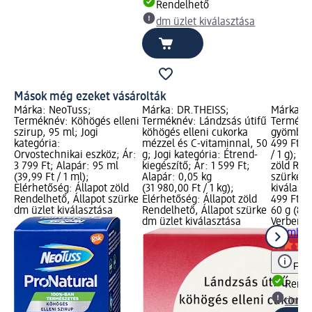
Rendelhető
dm üzlet kiválasztása
Mások még ezeket vásárolták
Márka: NeoTuss;
Márka: DR.THEISS;
Márka: V
Terméknév: Köhögés elleni
Terméknév: Lándzsás útifű
Termékné
szirup, 95 ml; Jogi
köhögés elleni cukorka
gyömbér 
kategória:
mézzel és C-vitaminnal, 50
499 Ft; A
Orvostechnikai eszköz; Ár:
g; Jogi kategória: Étrend-
/ 1 g); E
3 799 Ft; Alapár: 95 ml
kiegészítő; Ár: 1 599 Ft;
zöld Ren
(39,99 Ft / 1 ml);
Alapár: 0,05 kg
szürke d
Elérhetőség: Állapot zöld
(31 980,00 Ft / 1 kg);
kiválasz
Rendelhető, Állapot szürke
Elérhetőség: Állapot zöld
499 Ft
dm üzlet kiválasztása
Rendelhető, Állapot szürke
60 g (8,32
dm üzlet kiválasztása
Verbena
gyömbér 
Figy
Rende
dm üz