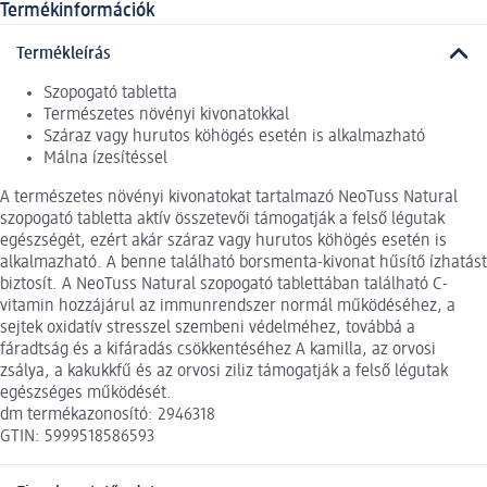
Termékinformációk
Termékleírás
Szopogató tabletta
Természetes növényi kivonatokkal
Száraz vagy hurutos köhögés esetén is alkalmazható
Málna ízesítéssel
A természetes növényi kivonatokat tartalmazó NeoTuss Natural
szopogató tabletta aktív összetevői támogatják a felső légutak
egészségét, ezért akár száraz vagy hurutos köhögés esetén is
alkalmazható. A benne található borsmenta-kivonat hűsítő ízhatást
biztosít. A NeoTuss Natural szopogató tablettában található C-
vitamin hozzájárul az immunrendszer normál működéséhez, a
sejtek oxidatív stresszel szembeni védelméhez, továbbá a
fáradtság és a kifáradás csökkentéséhez A kamilla, az orvosi
zsálya, a kakukkfű és az orvosi ziliz támogatják a felső légutak
egészséges működését.
dm termékazonosító: 2946318
GTIN: 5999518586593