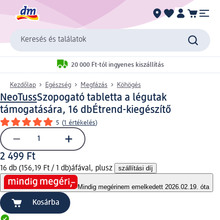
Keresés és találatok
20 000 Ft-tól ingyenes kiszállítás
Kezdőlap
Egészség
Megfázás
Köhögés
NeoTuss
Szopogató tabletta a légutak
támogatására, 16 db
Étrend-kiegészítő
5
(
1 értékelés
)
2 499 Ft
16 db (156,19 Ft / 1 db)
áfával, plusz
szállítási díj
Mindig megéri
nem emelkedett 2026.02.19. óta
Kosárba