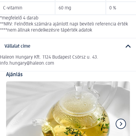
C-vitamin
60 mg
0 %
*megfelelő 4 darab
**NRV: Felnőttek számára ajánlott napi beviteli referencia érték
****nem állnak rendelkezésre tápérték adatok
Vállalat címe
Haleon Hungary Kft. 1124 Budapest Csörsz u. 43.
info.hungary@haleon.com
Ajánlás