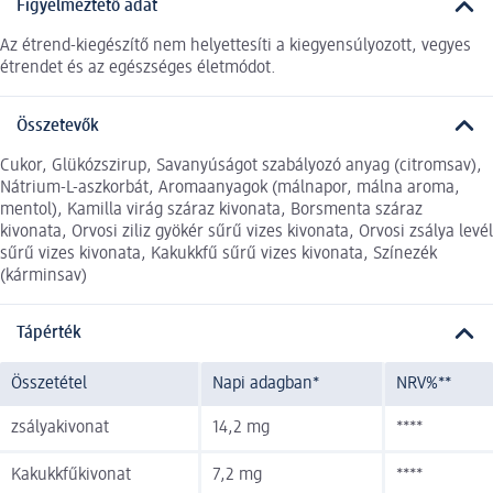
Figyelmeztető adat
Az étrend-kiegészítő nem helyettesíti a kiegyensúlyozott, vegyes
étrendet és az egészséges életmódot.
Összetevők
Cukor, Glükózszirup, Savanyúságot szabályozó anyag (citromsav),
Nátrium-L-aszkorbát, Aromaanyagok (málnapor, málna aroma,
mentol), Kamilla virág száraz kivonata, Borsmenta száraz
kivonata, Orvosi ziliz gyökér sűrű vizes kivonata, Orvosi zsálya levél
sűrű vizes kivonata, Kakukkfű sűrű vizes kivonata, Színezék
(kárminsav)
Tápérték
Összetétel
Napi adagban*
NRV%**
zsályakivonat
14,2 mg
****
Kakukkfűkivonat
7,2 mg
****