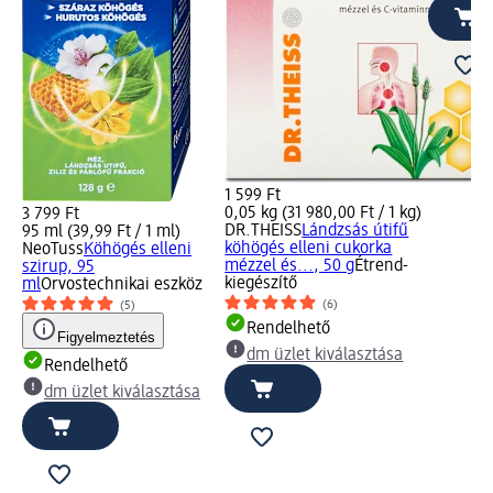
1 599 Ft
0,05 kg (31 980,00 Ft / 1 kg)
3 799 Ft
DR.THEISS
Lándzsás útifű
95 ml (39,99 Ft / 1 ml)
köhögés elleni cukorka
NeoTuss
Köhögés elleni
mézzel és..., 50 g
Étrend-
szirup, 95
kiegészítő
ml
Orvostechnikai eszköz
(6)
(5)
Rendelhető
Figyelmeztetés
dm üzlet kiválasztása
Rendelhető
dm üzlet kiválasztása