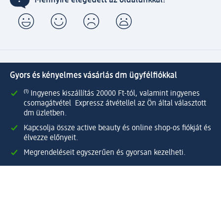
Mennyire elégedett az oldalunkkal?
Gyors és kényelmes vásárlás dm ügyfélfiókkal
⁽¹⁾ Ingyenes kiszállítás 20000 Ft-tól, valamint ingyenes
csomagátvétel Expressz átvétellel az Ön által választott
dm üzletben.
Kapcsolja össze active beauty és online shop-os fiókját és
élvezze előnyeit.
Megrendeléseit egyszerűen és gyorsan kezelheti.
Regisztráljon most!
Kérdések és válaszok