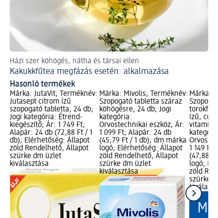
Házi szer köhögés, nátha és társai ellen
Te
Kakukkfűtea megfázás esetén: alkalmazása
Há
Hasonló termékek
Márka: JutaVit; Terméknév:
Márka: Mivolis; Terméknév:
Márka: M
Jutasept citrom ízű
Szopogató tabletta száraz
Szopogat
szopogató tabletta, 24 db;
köhögésre, 24 db; Jogi
torokfáj
Jogi kategória: Étrend-
kategória:
ízű, cuk
kiegészítő; Ár: 1 749 Ft;
Orvostechnikai eszköz; Ár:
vitaminna
Alapár: 24 db (72,88 Ft / 1
1 099 Ft; Alapár: 24 db
kategóri
db); Elérhetőség: Állapot
(45,79 Ft / 1 db); dm márka
Orvostec
zöld Rendelhető, Állapot
logó; Elérhetőség: Állapot
1 149 Ft;
szürke dm üzlet
zöld Rendelhető, Állapot
(47,88 F
kiválasztása
szürke dm üzlet
logó; Elé
kiválasztása
zöld Ren
szürke d
kiválasz