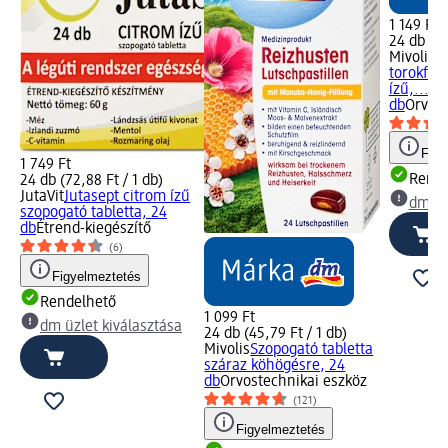
1 149 Ft
24 db (47
Mivolis
S
torokfáj
ízű,..., 2
db
Orvost
Figy
1 749 Ft
Rende
24 db (72,88 Ft / 1 db)
JutaVit
Jutasept citrom ízű
dm üz
szopogató tabletta, 24
db
Étrend-kiegészítő
(6)
Figyelmeztetés
Rendelhető
1 099 Ft
dm üzlet kiválasztása
24 db (45,79 Ft / 1 db)
Mivolis
Szopogató tabletta
száraz köhögésre, 24
db
Orvostechnikai eszköz
(121)
Figyelmeztetés