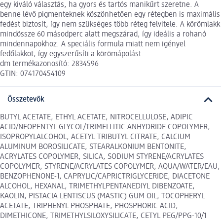
egy kiváló választás, ha gyors és tartós manikűrt szeretne. A
benne lévő pigmenteknek köszönhetően egy rétegben is maximális
fedést biztosít, így nem szükséges több réteg felvitele. A körömlakk
mindössze 60 másodperc alatt megszárad, így ideális a rohanó
mindennapokhoz. A speciális formula miatt nem igényel
fedőlakkot, így egyszerűsíti a körömápolást.
dm termékazonosító: 2834596
GTIN: 074170454109
Összetevők
BUTYL ACETATE, ETHYL ACETATE, NITROCELLULOSE, ADIPIC
ACID/NEOPENTYL GLYCOL/TRIMELLITIC ANHYDRIDE COPOLYMER,
ISOPROPYLALCOHOL, ACETYL TRIBUTYL CITRATE, CALCIUM
ALUMINUM BOROSILICATE, STEARALKONIUM BENTONITE,
ACRYLATES COPOLYMER, SILICA, SODIUM STYRENE/ACRYLATES
COPOLYMER, STYRENE/ACRYLATES COPOLYMER, AQUA/WATER/EAU,
BENZOPHENONE-1, CAPRYLIC/CAPRICTRIGLYCERIDE, DIACETONE
ALCOHOL, HEXANAL, TRIMETHYLPENTANEDIYL DIBENZOATE,
KAOLIN, PISTACIA LENTISCUS (MASTIC) GUM OIL, TOCOPHERYL
ACETATE, TRIPHENYL PHOSPHATE, PHOSPHORIC ACID,
DIMETHICONE, TRIMETHYLSILOXYSILICATE, CETYL PEG/PPG-10/1