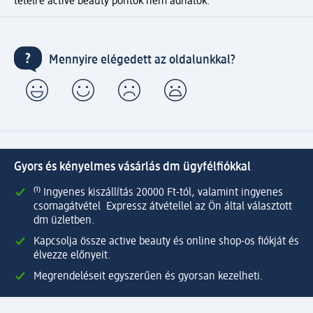
tételre active beauty pontok nem adhatók.
Mennyire elégedett az oldalunkkal?
Gyors és kényelmes vásárlás dm ügyfélfiókkal
⁽¹⁾ Ingyenes kiszállítás 20000 Ft-tól, valamint ingyenes
csomagátvétel Expressz átvétellel az Ön által választott
dm üzletben.
Kapcsolja össze active beauty és online shop-os fiókját és
élvezze előnyeit.
Megrendeléseit egyszerűen és gyorsan kezelheti.