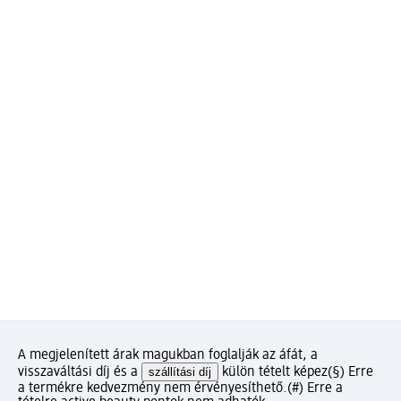
A megjelenített árak magukban foglalják az áfát, a
visszaváltási díj és a
szállítási díj
külön tételt képez
(§) Erre
a termékre kedvezmény nem érvényesíthető.
(#) Erre a