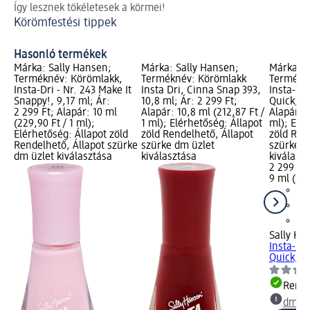
Így lesznek tökéletesek a körmei!
A 
Körömfestési tippek
így
A 
Hasonló termékek
Márka: Sally Hansen;
Márka: Sally Hansen;
Márka: S
Terméknév: Körömlakk,
Terméknév: Körömlakk
Termékn
Insta-Dri - Nr. 243 Make It
Insta Dri, Cinna Snap 393,
Insta-Dri
Snappy!, 9,17 ml; Ár:
10,8 ml; Ár: 2 299 Ft;
Quick, 9 
2 299 Ft; Alapár: 10 ml
Alapár: 10,8 ml (212,87 Ft /
Alapár: 9
(229,90 Ft / 1 ml);
1 ml); Elérhetőség: Állapot
ml); Elé
Elérhetőség: Állapot zöld
zöld Rendelhető, Állapot
zöld Ren
Rendelhető, Állapot szürke
szürke dm üzlet
szürke d
dm üzlet kiválasztása
kiválasztása
kiválasz
2 299 Ft
9 ml (255
Sally Ha
Insta-Dri
Quick, 9
Rende
dm üz