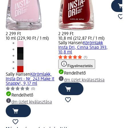
2 299 Ft
2 299 Ft
10 ml (229,90 Ft / 1 ml)
10,8 ml (212,87 Ft / 1 ml)
Sally Hansen
Körömlakk
Insta Dri, Cinna Snap 393,
10,8 ml
(1)
Figyelmeztetés
Rendelhető
Sally Hansen
Körömlakk,
Insta-Dri - Nr. 243 Make It
dm üzlet kiválasztása
Snappy!, 9,17 ml
(0)
Rendelhető
dm üzlet kiválasztása