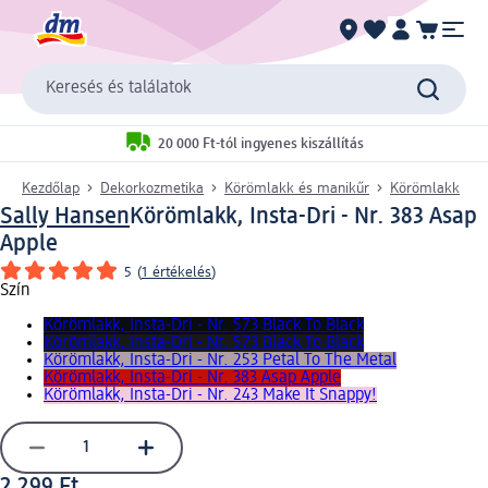
Keresés és találatok
20 000 Ft-tól ingyenes kiszállítás
Kezdőlap
Dekorkozmetika
Körömlakk és manikűr
Körömlakk
Sally Hansen
Körömlakk, Insta-Dri - Nr. 383 Asap
Apple
5
(
1 értékelés
)
Szín
Körömlakk, Insta-Dri - Nr. 573 Black To Black
Körömlakk, Insta-Dri - Nr. 573 Black To Black
Körömlakk, Insta-Dri - Nr. 253 Petal To The Metal
Körömlakk, Insta-Dri - Nr. 383 Asap Apple
Körömlakk, Insta-Dri - Nr. 243 Make It Snappy!
2 299 Ft