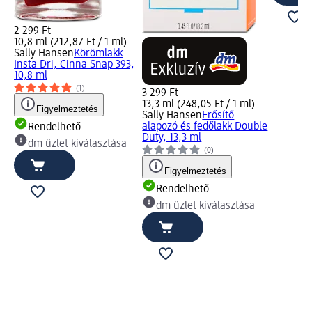
2 299 Ft
10,8 ml (212,87 Ft / 1 ml)
Sally Hansen
Körömlakk
Insta Dri, Cinna Snap 393,
10,8 ml
(1)
3 299 Ft
13,3 ml (248,05 Ft / 1 ml)
Figyelmeztetés
Sally Hansen
Erősítő
alapozó és fedőlakk Double
Rendelhető
Duty, 13,3 ml
dm üzlet kiválasztása
(0)
Figyelmeztetés
Rendelhető
dm üzlet kiválasztása