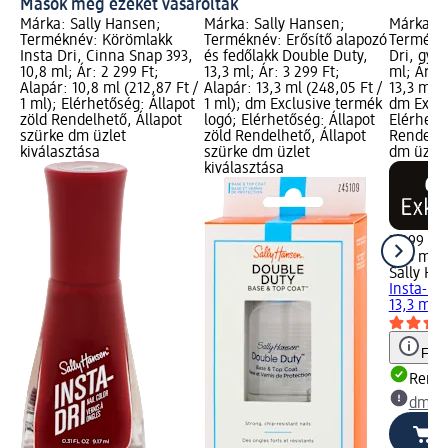
Mások még ezeket vásárolták
Márka: Sally Hansen;
Márka: Sally Hansen;
Márka: S
Terméknév: Körömlakk
Terméknév: Erősítő alapozó
Termékné
Insta Dri, Cinna Snap 393,
és fedőlakk Double Duty,
Dri, gyo
10,8 ml; Ár: 2 299 Ft;
13,3 ml; Ár: 3 299 Ft;
ml; Ár: 3
Alapár: 10,8 ml (212,87 Ft /
Alapár: 13,3 ml (248,05 Ft /
13,3 ml (
1 ml); Elérhetőség: Állapot
1 ml); dm Exclusive termék
dm Exclu
zöld Rendelhető, Állapot
logó; Elérhetőség: Állapot
Elérhető
szürke dm üzlet
zöld Rendelhető, Állapot
Rendelhe
kiválasztása
szürke dm üzlet
dm üzlet
kiválasztása
3 299 Ft
13,3 ml (
Sally Ha
Insta-Dr
13,3 ml
Figy
Rende
dm üz