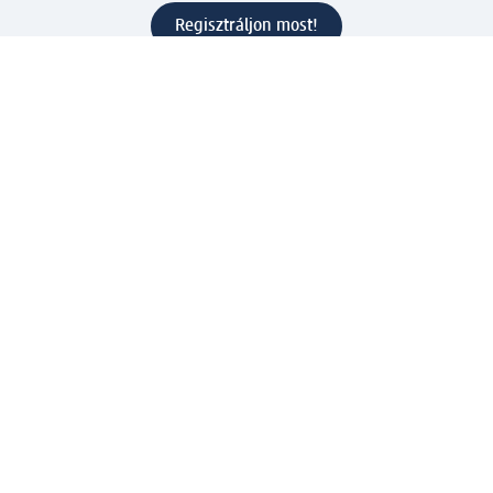
Regisztráljon most!
Kérdések és válaszok
Szolgáltatások
Ügyfélszolgálat
Fizetési lehetőségek
Szállítási és átvételi lehetőségek
Visszaküldés, visszatérítés
Hibás termék reklamáció
Csomagkövetés
Vállalatról
Vállalat
Vállalati felelősségvállalás
Karrier
Sajtószoba
Díjaink
Támogatási stratégia
Kiemelt kategóriáink