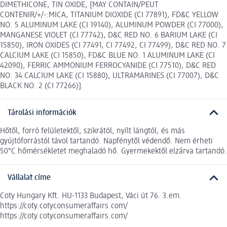
DIMETHICONE, TIN OXIDE, [MAY CONTAIN/PEUT
CONTENIR/+/-:MICA, TITANIUM DIOXIDE (CI 77891), FD&C YELLOW
NO. 5 ALUMINUM LAKE (CI 19140), ALUMINUM POWDER (CI 77000),
MANGANESE VIOLET (CI 77742), D&C RED NO. 6 BARIUM LAKE (CI
15850), IRON OXIDES (CI 77491, CI 77492, CI 77499), D&C RED NO. 7
CALCIUM LAKE (CI 15850), FD&C BLUE NO. 1 ALUMINUM LAKE (CI
42090), FERRIC AMMONIUM FERROCYANIDE (CI 77510), D&C RED
NO. 34 CALCIUM LAKE (CI 15880), ULTRAMARINES (CI 77007), D&C
BLACK NO. 2 (CI 77266)].
Tárolási információk
Hőtől, forró felületektől, szikrától, nyílt lángtól, és más
gyújtóforrástól távol tartandó. Napfénytől védendő. Nem érheti
50°C hőmérsékletet meghaladó hő. Gyermekektől elzárva tartandó.
Vállalat címe
Coty Hungary Kft. HU-1133 Budapest, Váci út 76. 3.em.
https://coty.cotyconsumeraffairs.com/
https://coty.cotyconsumeraffairs.com/