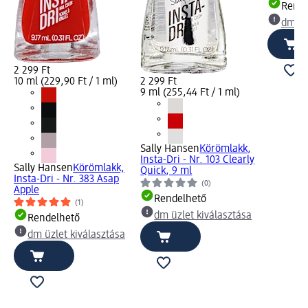
Rende
dm üz
2 299 Ft
10 ml (229,90 Ft / 1 ml)
2 299 Ft
9 ml (255,44 Ft / 1 ml)
Sally Hansen
Körömlakk,
Insta-Dri - Nr. 103 Clearly
Sally Hansen
Körömlakk,
Quick, 9 ml
Insta-Dri - Nr. 383 Asap
(0)
Apple
Rendelhető
(1)
dm üzlet kiválasztása
Rendelhető
dm üzlet kiválasztása