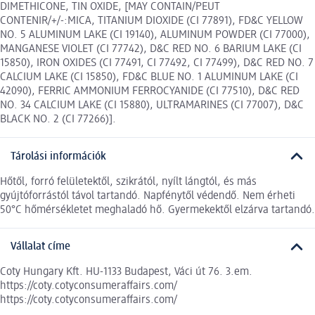
DIMETHICONE, TIN OXIDE, [MAY CONTAIN/PEUT
CONTENIR/+/-:MICA, TITANIUM DIOXIDE (CI 77891), FD&C YELLOW
NO. 5 ALUMINUM LAKE (CI 19140), ALUMINUM POWDER (CI 77000),
MANGANESE VIOLET (CI 77742), D&C RED NO. 6 BARIUM LAKE (CI
15850), IRON OXIDES (CI 77491, CI 77492, CI 77499), D&C RED NO. 7
CALCIUM LAKE (CI 15850), FD&C BLUE NO. 1 ALUMINUM LAKE (CI
42090), FERRIC AMMONIUM FERROCYANIDE (CI 77510), D&C RED
NO. 34 CALCIUM LAKE (CI 15880), ULTRAMARINES (CI 77007), D&C
BLACK NO. 2 (CI 77266)].
Tárolási információk
Hőtől, forró felületektől, szikrától, nyílt lángtól, és más
gyújtóforrástól távol tartandó. Napfénytől védendő. Nem érheti
50°C hőmérsékletet meghaladó hő. Gyermekektől elzárva tartandó.
Vállalat címe
Coty Hungary Kft. HU-1133 Budapest, Váci út 76. 3.em.
https://coty.cotyconsumeraffairs.com/
https://coty.cotyconsumeraffairs.com/