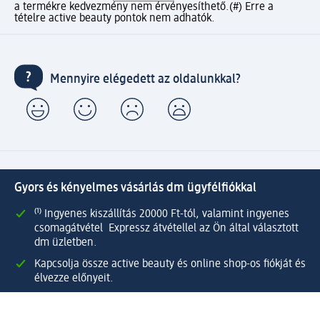
a termékre kedvezmény nem érvényesíthető.
(#) Erre a
tételre active beauty pontok nem adhatók.
Mennyire elégedett az oldalunkkal?
Gyors és kényelmes vásárlás dm ügyfélfiókkal
⁽¹⁾ Ingyenes kiszállítás 20000 Ft-tól, valamint ingyenes
csomagátvétel Expressz átvétellel az Ön által választott
dm üzletben.
Kapcsolja össze active beauty és online shop-os fiókját és
élvezze előnyeit.
Megrendeléseit egyszerűen és gyorsan kezelheti.