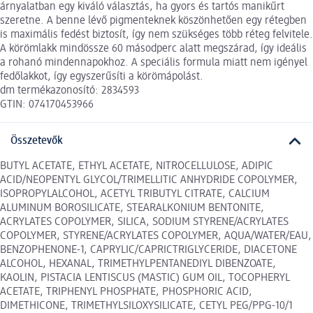
árnyalatban egy kiváló választás, ha gyors és tartós manikűrt
szeretne. A benne lévő pigmenteknek köszönhetően egy rétegben
is maximális fedést biztosít, így nem szükséges több réteg felvitele.
A körömlakk mindössze 60 másodperc alatt megszárad, így ideális
a rohanó mindennapokhoz. A speciális formula miatt nem igényel
fedőlakkot, így egyszerűsíti a körömápolást.
dm termékazonosító: 2834593
GTIN: 074170453966
Összetevők
BUTYL ACETATE, ETHYL ACETATE, NITROCELLULOSE, ADIPIC
ACID/NEOPENTYL GLYCOL/TRIMELLITIC ANHYDRIDE COPOLYMER,
ISOPROPYLALCOHOL, ACETYL TRIBUTYL CITRATE, CALCIUM
ALUMINUM BOROSILICATE, STEARALKONIUM BENTONITE,
ACRYLATES COPOLYMER, SILICA, SODIUM STYRENE/ACRYLATES
COPOLYMER, STYRENE/ACRYLATES COPOLYMER, AQUA/WATER/EAU,
BENZOPHENONE-1, CAPRYLIC/CAPRICTRIGLYCERIDE, DIACETONE
ALCOHOL, HEXANAL, TRIMETHYLPENTANEDIYL DIBENZOATE,
KAOLIN, PISTACIA LENTISCUS (MASTIC) GUM OIL, TOCOPHERYL
ACETATE, TRIPHENYL PHOSPHATE, PHOSPHORIC ACID,
DIMETHICONE, TRIMETHYLSILOXYSILICATE, CETYL PEG/PPG-10/1