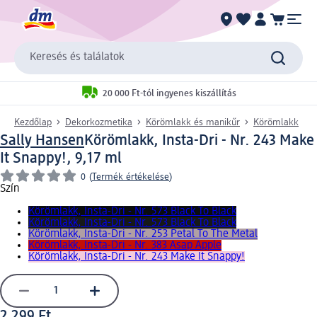
Keresés és találatok
20 000 Ft-tól ingyenes kiszállítás
Kezdőlap
Dekorkozmetika
Körömlakk és manikűr
Körömlakk
Sally Hansen
Körömlakk, Insta-Dri - Nr. 243 Make
It Snappy!, 9,17 ml
0
(
Termék értékelése
)
Szín
Körömlakk, Insta-Dri - Nr. 573 Black To Black
Körömlakk, Insta-Dri - Nr. 573 Black To Black
Körömlakk, Insta-Dri - Nr. 253 Petal To The Metal
Körömlakk, Insta-Dri - Nr. 383 Asap Apple
Körömlakk, Insta-Dri - Nr. 243 Make It Snappy!
2 299 Ft