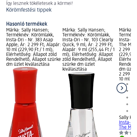
Így lesznek tökéletesek a körmei!
A 
Körömfestési tippek
így
A 
Hasonló termékek
Márka: Sally Hansen;
Márka: Sally Hansen;
Márka: S
Terméknév: Körömlakk,
Terméknév: Körömlakk,
Termékn
Insta-Dri - Nr. 383 Asap
Insta-Dri - Nr. 103 Clearly
Insta-Dri
Apple; Ár: 2 299 Ft; Alapár:
Quick, 9 ml; Ár: 2 299 Ft;
The Meta
10 ml (229,90 Ft / 1 ml);
Alapár: 9 ml (255,44 Ft / 1
2 299 Ft;
Elérhetőség: Állapot zöld
ml); Elérhetőség: Állapot
(229,90 F
Rendelhető, Állapot szürke
zöld Rendelhető, Állapot
Elérhető
dm üzlet kiválasztása
szürke dm üzlet
Rendelhe
kiválasztása
dm üzlet
2 299 Ft
10 ml (22
Sally Ha
Insta-Dri
The Meta